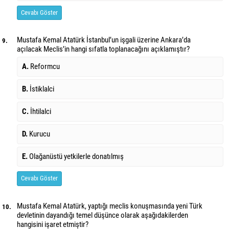
Cevabı Göster
Mustafa Kemal Atatürk İstanbul’un işgali üzerine Ankara’da
9.
açılacak Meclis’in hangi sıfatla toplanacağını açıklamıştır?
A.
Reformcu
B.
İstiklalci
C.
İhtilalci
D.
Kurucu
E.
Olağanüstü yetkilerle donatılmış
Cevabı Göster
Mustafa Kemal Atatürk, yaptığı meclis konuşmasında yeni Türk
10.
devletinin dayandığı temel düşünce olarak aşağıdakilerden
hangisini işaret etmiştir?