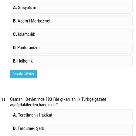
A.
Sosyalizm
B.
Adem-i Merkeziyet
C.
İslamcılık
D.
Panturanizm
E.
Halkçılık
Cevabı Göster
Osmanlı Devleti’nde 1831'de çıkarılan ilk Türkçe gazete
11.
aşağıdakilerden hangisidir?
A.
Tercüman-ı Hakikat
B.
Tercüme-i Şark