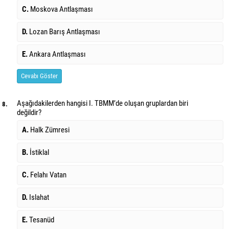
C.
Moskova Antlaşması
D.
Lozan Barış Antlaşması
E.
Ankara Antlaşması
Cevabı Göster
Aşağıdakilerden hangisi I. TBMM’de oluşan gruplardan biri
8.
değildir?
A.
Halk Zümresi
B.
İstiklal
C.
Felahı Vatan
D.
Islahat
E.
Tesanüd