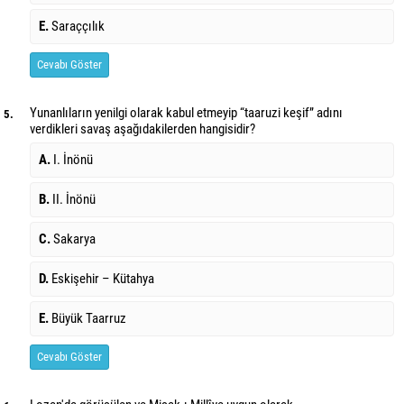
E.
Saraççılık
Cevabı Göster
Yunanlıların yenilgi olarak kabul etmeyip “taaruzi keşif” adını
5.
verdikleri savaş
aşağıdakilerden hangisidir?
A.
I. İnönü
B.
II. İnönü
C.
Sakarya
D.
Eskişehir – Kütahya
E.
Büyük Taarruz
Cevabı Göster