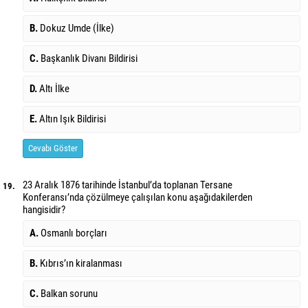
B.
Dokuz Umde (İlke)
C.
Başkanlık Divanı Bildirisi
D.
Altı İlke
E.
Altın Işık Bildirisi
Cevabı Göster
23 Aralık 1876 tarihinde İstanbul’da toplanan Tersane
19.
Konferansı’nda çözülmeye çalışılan konu aşağıdakilerden
hangisidir?
A.
Osmanlı borçları
B.
Kıbrıs’ın kiralanması
C.
Balkan sorunu