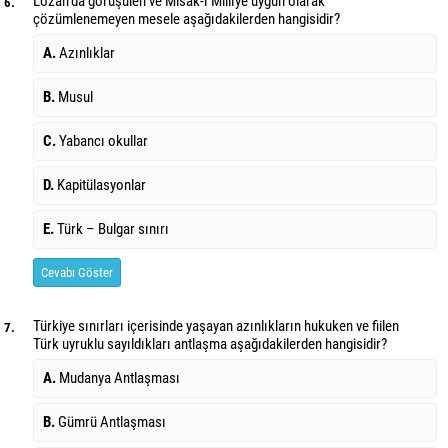
Lozan'da görüşülen ve Misak-ı Millîye uygun olarak
6.
çözümlenemeyen mesele
aşağıdakilerden hangisidir?
A.
Azınlıklar
B.
Musul
C.
Yabancı okullar
D.
Kapitülasyonlar
E.
Türk – Bulgar sınırı
Cevabı Göster
Türkiye sınırları içerisinde yaşayan azınlıkların hukuken ve fiilen
7.
Türk uyruklu
sayıldıkları antlaşma aşağıdakilerden hangisidir?
A.
Mudanya Antlaşması
B.
Gümrü Antlaşması