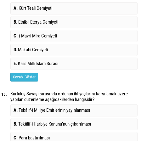
A.
Kürt Teali Cemiyeti
B.
Etnik-i Eterya Cemiyeti
C.
) Mavri Mira Cemiyeti
D.
Makabi Cemiyeti
E.
Kars Milli İslâm Şurası
Cevabı Göster
Kurtuluş Savaşı sırasında ordunun ihtiyaçlarını karşılamak üzere
15.
yapılan
düzenleme aşağıdakilerden hangisidir?
A.
Tekâlif-i Milliye Emirlerinin yayınlanması
B.
Tekâlif-i Harbiye Kanunu’nun çıkarılması
C.
Para bastırılması