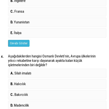
B.
İngiltere
C.
Fransa
D.
Yunanistan
E.
İtalya
Cevabı Göster
Aşağıdakilerden hangisi Osmanlı Devleti'nin, Avrupa ülkelerinin
4.
yıkıcı rekabetine karşı dayanarak ayakta kalan küçük
işletmelerinden biri değildir?
A.
Silah imalatı
B.
Halıcılık
C.
Bakırcılık
D.
Madencilik