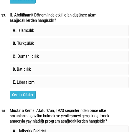
II. Abdülhamit Dönemi'nde etkili olan düşünce akımı
17.
aşağıdakilerden hangisidir?
A.
İslamcılık
B.
Türkçülük
C.
Osmanlıcılık
D.
Batıcılık
E.
Liberalizm
Cevabı Göster
Mustafa Kemal Atatürk’ün, 1923 seçimlerinden önce ülke
18.
sorunlarına çözüm
bulmak ve yenileşmeyi gerçekleştirmek
amacıyla yayınladığı program aşağıdakilerden hangisidir?
A.
Halkçılık Bildirisi