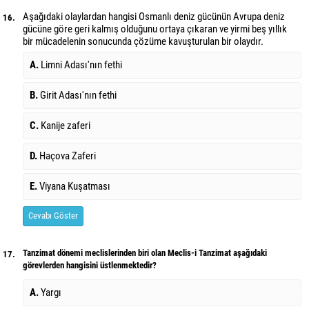
Aşağıdaki olaylardan hangisi Osmanlı deniz gücünün Avrupa deniz
16.
gücüne göre geri kalmış olduğunu ortaya çıkaran ve yirmi beş yıllık
bir mücadelenin sonucunda çözüme kavuşturulan bir olaydır.
A.
Limni Adası'nın fethi
B.
Girit Adası'nın fethi
C.
Kanije zaferi
D.
Haçova Zaferi
E.
Viyana Kuşatması
Cevabı Göster
Tanzimat dönemi meclislerinden biri olan Meclis-i Tanzimat aşağıdaki
17.
görevlerden hangisini üstlenmektedir?
A.
Yargı