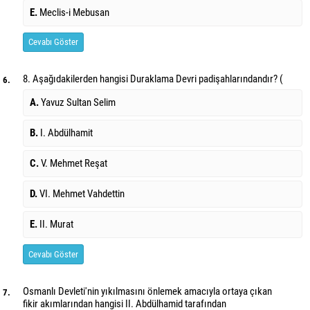
E.
Meclis-i Mebusan
Cevabı Göster
8. Aşağıdakilerden hangisi Duraklama Devri padişahlarındandır? (
6.
A.
Yavuz Sultan Selim
B.
I. Abdülhamit
C.
V. Mehmet Reşat
D.
VI. Mehmet Vahdettin
E.
II. Murat
Cevabı Göster
Osmanlı Devleti'nin yıkılmasını önlemek amacıyla ortaya çıkan
7.
fikir akımlarından hangisi II. Abdülhamid tarafından