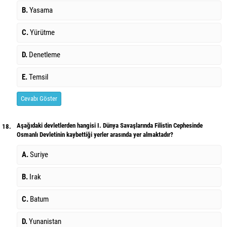
B.
Yasama
C.
Yürütme
D.
Denetleme
E.
Temsil
Cevabı Göster
Aşağıdaki devletlerden hangisi I. Dünya Savaşlarında Filistin Cephesinde
18.
Osmanlı Devletinin kaybettiği yerler arasında yer almaktadır?
A.
Suriye
B.
Irak
C.
Batum
D.
Yunanistan