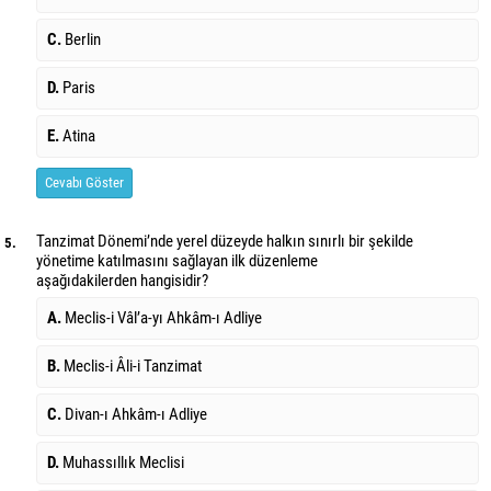
C.
Berlin
D.
Paris
E.
Atina
Cevabı Göster
Tanzimat Dönemi’nde yerel düzeyde halkın sınırlı bir şekilde
5.
yönetime katılmasını sağlayan ilk düzenleme
aşağıdakilerden hangisidir?
A.
Meclis-i Vâl’a-yı Ahkâm-ı Adliye
B.
Meclis-i Âli-i Tanzimat
C.
Divan-ı Ahkâm-ı Adliye
D.
Muhassıllık Meclisi