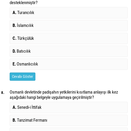
desteklenmiştir?
A.
Turancılık
B.
İslamcılık
C.
Türkçülük
D.
Batıcılık
E.
Osmanlıcılık
Cevabı Göster
Osmanlı devletinde padişahın yetkilerini kısıtlama anlayışı ilk kez
8.
aşağıdaki hangi belgeyle uygulamaya geçirilmiştir?
A.
Senedi-i İttifak
B.
Tanzimat Fermanı