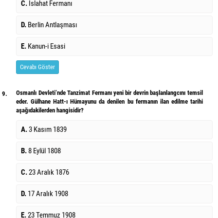
C.
Islahat Fermanı
D.
Berlin Antlaşması
E.
Kanun-i Esasi
Cevabı Göster
Osmanlı Devleti’nde Tanzimat Fermanı yeni bir devrin başlanlangcını temsil
9.
eder. Gülhane Hatt-ı Hümayunu da denilen bu fermanın ilan edilme tarihi
aşağıdakilerden hangisidir?
A.
3 Kasım 1839
B.
8 Eylül 1808
C.
23 Aralık 1876
D.
17 Aralık 1908
E.
23 Temmuz 1908