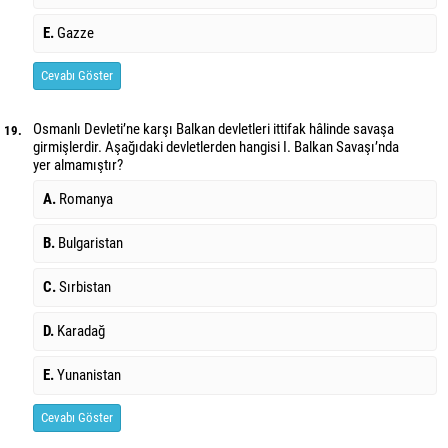
E.
Gazze
Cevabı Göster
Osmanlı Devleti’ne karşı Balkan devletleri ittifak hâlinde savaşa
19.
girmişlerdir. Aşağıdaki devletlerden hangisi I. Balkan Savaşı’nda
yer almamıştır?
A.
Romanya
B.
Bulgaristan
C.
Sırbistan
D.
Karadağ
E.
Yunanistan
Cevabı Göster