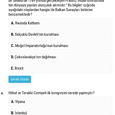
bir sebebi de 1789 yılında gerçekleşen Fransız İhtilali sonrasında
tün dünyaya yayılan ulusçuluk akımıdır." Bu bilgiler ışığında
aşağıdaki olaylardan hangisi ile Balkan Savaşları birbirine
benzemektedir?
A.
Rwanda Katliamı
B.
Selçuklu Devleti'nin kurulması
C.
Moğol İmparatorluğu'nun kurulması
D.
Çekoslavakya'nın dağılması
E.
Brexit
Cevabı Göster
İttihat ve Terakki Cemiyeti ilk kongresini nerede yapmıştır?
4.
A.
Viyana
B.
İstanbul