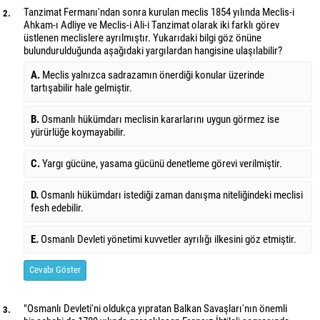
Tanzimat Fermanı'ndan sonra kurulan meclis 1854 yılında Meclis-i
2.
Ahkam-ı Adliye ve Meclis-i Ali-i Tanzimat olarak iki farklı görev
üstlenen meclislere ayrılmıştır. Yukarıdaki bilgi göz önüne
bulundurulduğunda aşağıdaki yargılardan hangisine ulaşılabilir?
A.
Meclis yalnızca sadrazamın önerdiği konular üzerinde
tartışabilir hale gelmiştir.
B.
Osmanlı hükümdarı meclisin kararlarını uygun görmez ise
yürürlüğe koymayabilir.
C.
Yargı gücüne, yasama gücünü denetleme görevi verilmiştir.
D.
Osmanlı hükümdarı istediği zaman danışma niteliğindeki meclisi
fesh edebilir.
E.
Osmanlı Devleti yönetimi kuvvetler ayrılığı ilkesini göz etmiştir.
Cevabı Göster
"Osmanlı Devleti'ni oldukça yıpratan Balkan Savaşları'nın önemli
3.