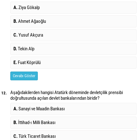
A.
Ziya Gökalp
B.
Ahmet Ağaoğlu
C.
Yusuf Akçura
D.
Tekin Alp
E.
Fuat Köprülü
Cevabı Göster
Aşağıdakilerden hangisi Atatürk döneminde devletçilik prensibi
12.
doğrultusunda açılan devlet bankalarından biridir?
A.
Sanayi ve Maadin Bankası
B.
İttihad-ı Milli Bankası
C.
Türk Ticaret Bankası