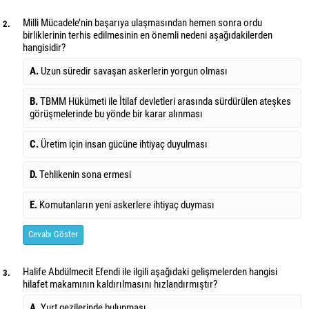
Milli Mücadele’nin başarıya ulaşmasından hemen sonra ordu
2.
birliklerinin terhis edilmesinin en önemli nedeni aşağıdakilerden
hangisidir?
A.
Uzun süredir savaşan askerlerin yorgun olması
B.
TBMM Hükümeti ile İtilaf devletleri arasında sürdürülen ateşkes
görüşmelerinde bu yönde bir karar alınması
C.
Üretim için insan gücüne ihtiyaç duyulması
D.
Tehlikenin sona ermesi
E.
Komutanların yeni askerlere ihtiyaç duyması
Cevabı Göster
Halife Abdülmecit Efendi ile ilgili aşağıdaki gelişmelerden hangisi
3.
hilafet makamının kaldırılmasını hızlandırmıştır?
A.
Yurt gezilerinde bulunması