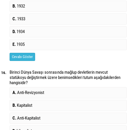
B.
1932
C.
1933
D.
1934
E.
1935
Cevabı Göster
Birinci Dünya Savaşı sonrasında mağlup devletlerin mevcut
16.
statükoyu değiştirmek üzere benimsedikleri tutum aşağıdakilerden
hangisidir?
A.
Anti-Revizyonist
B.
Kapitalist
C.
Anti-Kapitalist