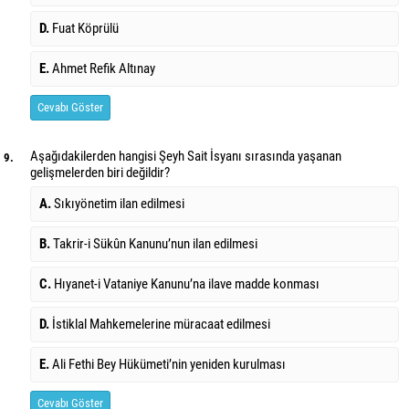
D.
Fuat Köprülü
E.
Ahmet Refik Altınay
Cevabı Göster
Aşağıdakilerden hangisi Şeyh Sait İsyanı sırasında yaşanan
9.
gelişmelerden biri değildir?
A.
Sıkıyönetim ilan edilmesi
B.
Takrir-i Sükûn Kanunu’nun ilan edilmesi
C.
Hıyanet-i Vataniye Kanunu’na ilave madde konması
D.
İstiklal Mahkemelerine müracaat edilmesi
E.
Ali Fethi Bey Hükümeti’nin yeniden kurulması
Cevabı Göster