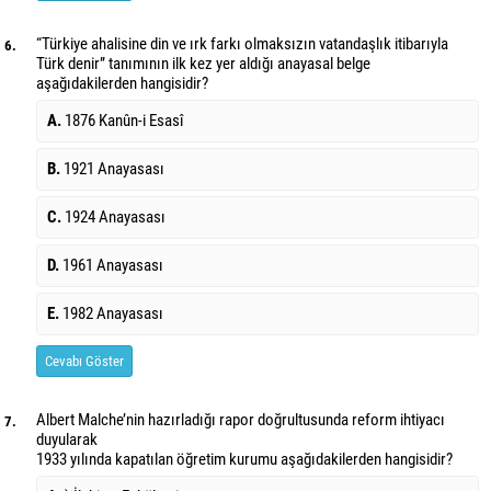
“Türkiye ahalisine din ve ırk farkı olmaksızın vatandaşlık itibarıyla
6.
Türk denir” tanımının ilk kez yer aldığı anayasal belge
aşağıdakilerden hangisidir?
A.
1876 Kanûn-i Esasî
B.
1921 Anayasası
C.
1924 Anayasası
D.
1961 Anayasası
E.
1982 Anayasası
Cevabı Göster
Albert Malche’nin hazırladığı rapor
doğrultusunda reform ihtiyacı
7.
duyularak
1933 yılında kapatılan öğretim kurumu
aşağıdakilerden hangisidir?