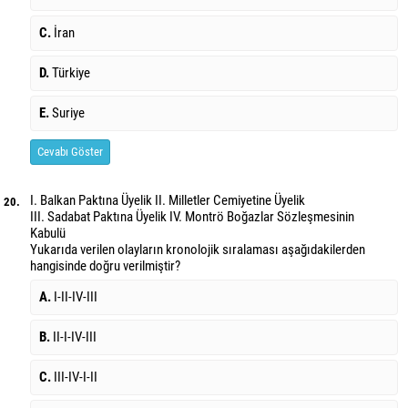
C.
İran
D.
Türkiye
E.
Suriye
Cevabı Göster
I. Balkan Paktına Üyelik
II. Milletler Cemiyetine Üyelik
20.
III. Sadabat Paktına Üyelik
IV. Montrö Boğazlar Sözleşmesinin
Kabulü
Yukarıda verilen olayların kronolojik sıralaması aşağıdakilerden
hangisinde doğru verilmiştir?
A.
I-II-IV-III
B.
II-I-IV-III
C.
III-IV-I-II