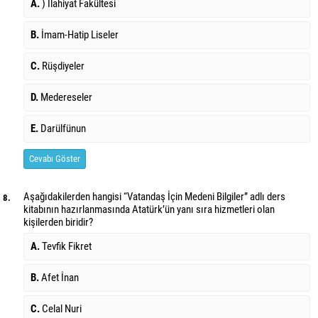
A.
) İlahiyat Fakültesi
B.
İmam-Hatip Liseler
C.
Rüşdiyeler
D.
Medereseler
E.
Darülfünun
Cevabı Göster
Aşağıdakilerden hangisi “Vatandaş İçin Medeni Bilgiler” adlı ders
8.
kitabının hazırlanmasında Atatürk’ün yanı sıra hizmetleri olan
kişilerden biridir?
A.
Tevfik Fikret
B.
Afet İnan
C.
Celal Nuri