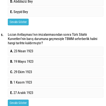
D.
Abdülaziz Bey
E.
Seyyid Bey
Cevabı Göster
Lozan Antlaşması’nın imzalanmasından sonra Türk Silahlı
5.
Kuvvetleri’nin barış durumuna geçmesiyle TBMM seferberlik halini
hangi tarihte kaldırmıştır?
A.
23 Nisan 1923
B.
19 Mayıs 1923
C.
29 Ekim 1923
D.
1 Kasım 1923
E.
27 Aralık 1923
Cevabı Göster