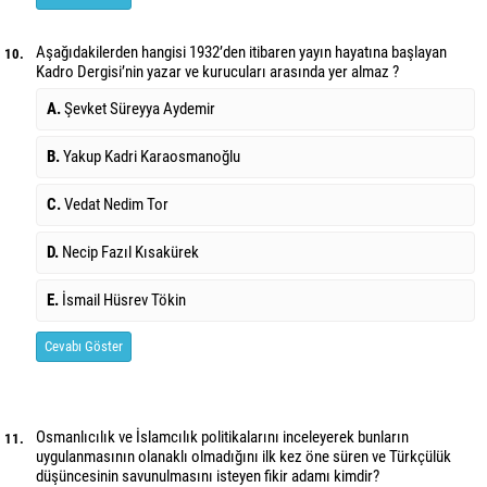
Aşağıdakilerden hangisi 1932’den itibaren yayın hayatına başlayan
10.
Kadro Dergisi’nin yazar ve kurucuları arasında yer almaz ?
A.
Şevket Süreyya Aydemir
B.
Yakup Kadri Karaosmanoğlu
C.
Vedat Nedim Tor
D.
Necip Fazıl Kısakürek
E.
İsmail Hüsrev Tökin
Cevabı Göster
Osmanlıcılık ve İslamcılık politikalarını inceleyerek bunların
11.
uygulanmasının olanaklı olmadığını ilk kez öne süren ve Türkçülük
düşüncesinin savunulmasını isteyen fikir adamı kimdir?