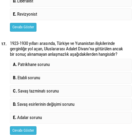
D.
Liberalist
E.
Revizyonist
Cevabı Göster
1923-1930 yılları arasında, Türkiye ve Yunanistan ilişkilerinde
17.
gerginliğe yol açan, Uluslararası Adalet Divanı’na götürülen ancak
bir sonuç alınamayan anlaşmazlık aşağıdakilerden hangisidir?
A.
Patrikhane sorunu
B.
Etabli sorunu
C.
Savaş tazminatı sorunu
D.
Savaş esirlerinin değişimi sorunu
E.
Adalar sorunu
Cevabı Göster