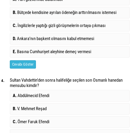
B.
Bütçede kendisine ayrılan ödeneğin arttırılmasını istemesi
C.
İngilizlerle yaptığı gizli görüşmelerin ortaya çıkması
D.
Ankara’nın başkent olmasını kabul etmemesi
E.
Basına Cumhuriyet aleyhine demeç vermesi
Cevabı Göster
Sultan Vahdettin’den sonra halifeliğe seçilen son Osmanlı hanedan
4.
mensubu kimdir?
A.
Abdülmecid Efendi
B.
V. Mehmet Reşad
C.
Ömer Faruk Efendi