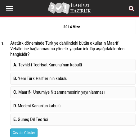
2014 Vize
Atatürk döneminde Türkiye dahilindeki bütün okulların Maarif
1.
Vekâletine bağlanmasına yönelik yapılan inkılâp aşağıdakilerden
hangisidir?
A.
Tevhid-i Tedrisat Kanunu’nun kabulü
B.
Yeni Türk Harflerinin kabulü
C.
Maarif-i Umumiye Nizamnamesinin yayınlanması
D.
Medeni Kanun’un kabulü
E.
Güneş Dil Teorisi
Cevabı Göster