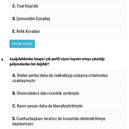
C.
Fuat Köprülü
D.
Şemseddin Günaltay
E.
Refik Koraltan
Cevabı Göster
Aşağıdakilerden hangisi çok partili siyasi hayatın ortaya çıkardığı
4.
gelişmelerden biri değildir?
A.
İktidar partisi daha da radikalleşip uzlaşma ortamından
uzaklaşmıştır.
B.
Üniversitelere idari özerklik verilmiştir.
C.
Basın yasası daha da liberalleştirilmiştir.
D.
Cumhurbaşkanı tarafsız bir konumda nitelendirilmeye
başlanmıştır.