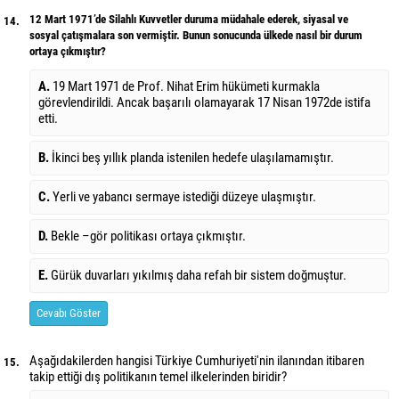
12 Mart 1971’de Silahlı Kuvvetler duruma müdahale ederek, siyasal ve
14.
sosyal çatışmalara son vermiştir. Bunun sonucunda ülkede nasıl bir durum
ortaya çıkmıştır?
A.
19 Mart 1971 de Prof. Nihat Erim hükümeti kurmakla
görevlendirildi. Ancak başarılı olamayarak 17 Nisan 1972de istifa
etti.
B.
İkinci beş yıllık planda istenilen hedefe ulaşılamamıştır.
C.
Yerli ve yabancı sermaye istediği düzeye ulaşmıştır.
D.
Bekle –gör politikası ortaya çıkmıştır.
E.
Gürük duvarları yıkılmış daha refah bir sistem doğmuştur.
Cevabı Göster
Aşağıdakilerden hangisi Türkiye Cumhuriyeti'nin ilanından itibaren
15.
takip ettiği dış politikanın temel ilkelerinden biridir?