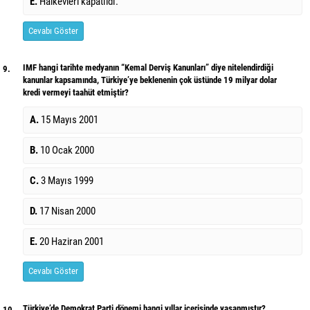
E.
Halkevleri kapatıldı.
Cevabı Göster
IMF hangi tarihte medyanın “Kemal Derviş Kanunları” diye nitelendirdiği
9.
kanunlar kapsamında, Türkiye’ye beklenenin çok üstünde 19 milyar dolar
kredi vermeyi taahüt etmiştir?
A.
15 Mayıs 2001
B.
10 Ocak 2000
C.
3 Mayıs 1999
D.
17 Nisan 2000
E.
20 Haziran 2001
Cevabı Göster
Türkiye’de Demokrat Parti dönemi hangi yıllar içerisinde yaşanmıştır?
10.