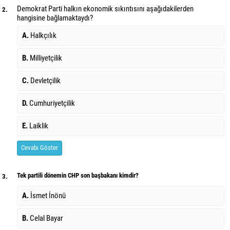
Demokrat Parti halkın ekonomik sıkıntısını aşağıdakilerden
2.
hangisine bağlamaktaydı?
A.
Halkçılık
B.
Milliyetçilik
C.
Devletçilik
D.
Cumhuriyetçilik
E.
Laiklik
Cevabı Göster
Tek partili dönemin CHP son başbakanı kimdir?
3.
A.
İsmet İnönü
B.
Celal Bayar