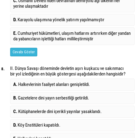
C.
Osmanlı Devleti’nden devralınan demiryolu ağı ülkenin her
yerine ulaşmaktadır
D.
Karayolu ulaşımına yönelik yatırım yapılmamıştır
E.
Cumhuriyet hükümetleri, ulaşım hatlarını artırırken diğer yandan
da yabancıların işlettiği hatları millileştirmiştir
Cevabı Göster
II. Dünya Savaşı döneminde devletin aşırı kuşkucu ve sakınmacı
8.
bir yol izlediğinin en büyük göstergesi aşağıdakilerden hangisidir?
A.
Halkevlerinin faaliyet alanları genişletildi.
B.
Gazetelere dini yayın serbestliği getirildi.
C.
Kütüphanelerde dini içerikli yayınlar yasaklandı.
D.
Köy Enstitüleri kapatıldı.