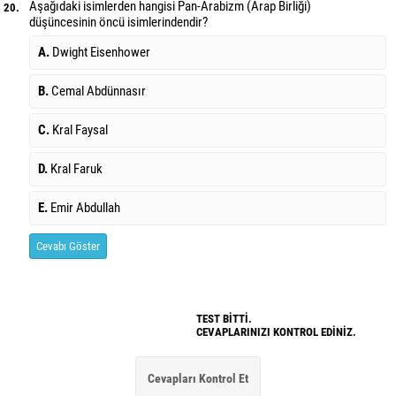
Aşağıdaki isimlerden hangisi Pan-Arabizm (Arap Birliği)
20.
düşüncesinin öncü isimlerindendir?
A.
Dwight Eisenhower
B.
Cemal Abdünnasır
C.
Kral Faysal
D.
Kral Faruk
E.
Emir Abdullah
Cevabı Göster
TEST BİTTİ.
CEVAPLARINIZI KONTROL EDİNİZ.