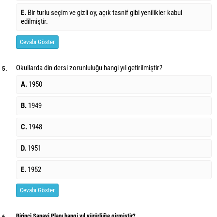
E.
Bir turlu seçim ve gizli oy, açık tasnif gibi yenilikler kabul
edilmiştir.
Cevabı Göster
Okullarda din dersi zorunluluğu hangi yıl getirilmiştir?
5.
A.
1950
B.
1949
C.
1948
D.
1951
E.
1952
Cevabı Göster
Birinci Sanayi Planı hangi yıl yürürlüğe girmiştir?
6.