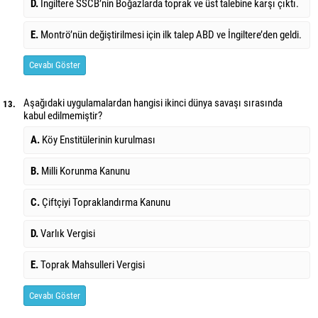
D.
İngiltere SSCB’nin Boğazlarda toprak ve üst talebine karşı çıktı.
E.
Montrö’nün değiştirilmesi için ilk talep ABD ve İngiltere’den geldi.
Cevabı Göster
Aşağıdaki uygulamalardan hangisi ikinci dünya savaşı sırasında
13.
kabul edilmemiştir?
A.
Köy Enstitülerinin kurulması
B.
Milli Korunma Kanunu
C.
Çiftçiyi Topraklandırma Kanunu
D.
Varlık Vergisi
E.
Toprak Mahsulleri Vergisi
Cevabı Göster