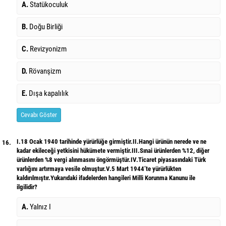
A.
Statükoculuk
B.
Doğu Birliği
C.
Revizyonizm
D.
Rövanşizm
E.
Dışa kapalılık
Cevabı Göster
I.18 Ocak 1940 tarihinde yürürlüğe girmiştir.II.Hangi ürünün nerede ve ne
16.
kadar ekileceği yetkisini hükümete vermiştir.III.Sınai ürünlerden %12, diğer
ürünlerden %8 vergi alınmasını öngörmüştür.IV.Ticaret piyasasındaki Türk
varlığını artırmaya vesile olmuştur.V.5 Mart 1944’te yürürlükten
kaldırılmıştır.Yukarıdaki ifadelerden hangileri Milli Korunma Kanunu ile
ilgilidir?
A.
Yalnız I