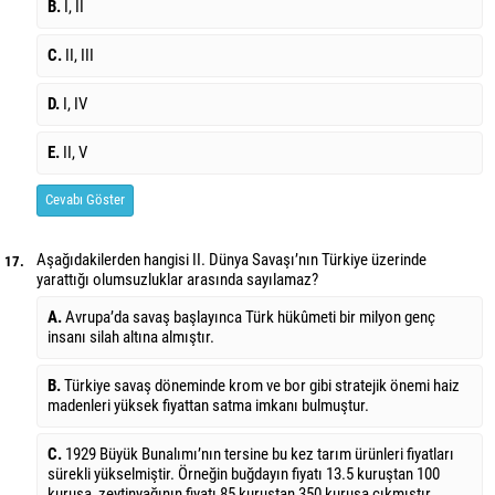
B.
I, II
C.
II, III
D.
I, IV
E.
II, V
Cevabı Göster
Aşağıdakilerden hangisi II. Dünya Savaşı’nın Türkiye üzerinde
17.
yarattığı olumsuzluklar arasında sayılamaz?
A.
Avrupa’da savaş başlayınca Türk hükûmeti bir milyon genç
insanı silah altına almıştır.
B.
Türkiye savaş döneminde krom ve bor gibi stratejik önemi haiz
madenleri yüksek fiyattan satma imkanı bulmuştur.
C.
1929 Büyük Bunalımı’nın tersine bu kez tarım ürünleri fiyatları
sürekli yükselmiştir. Örneğin buğdayın fiyatı 13.5 kuruştan 100
kuruşa, zeytinyağının fiyatı 85 kuruştan 350 kuruşa çıkmıştır.