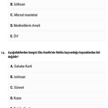
B.
İstihsan
C.
Mürsel maslahat
D.
Medinelilerin Ameli
E.
Örf
Aşağıdakilerden hangisi Ebu Hanife'nin fıkıhta başvurduğu kaynaklardan biri
13.
değildir?
A.
Sahabe Kavli
B.
Istıhsan
C.
Sünnet
D.
Kıyas