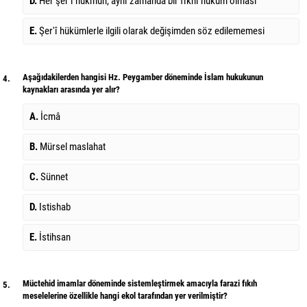
D.
Her şer'î hükmün, aynı zamanda bir fıkhî hüküm olması
E.
Şer'î hükümlerle ilgili olarak değişimden söz edilememesi
Aşağıdakilerden hangisi Hz. Peygamber döneminde İslam hukukunun
4.
kaynakları arasında yer alır?
A.
İcmâ
B.
Mürsel maslahat
C.
Sünnet
D.
Istishab
E.
İstihsan
Müctehid imamlar döneminde sistemleştirmek amacıyla farazi fıkıh
5.
meselelerine özellikle hangi ekol tarafından yer verilmiştir?