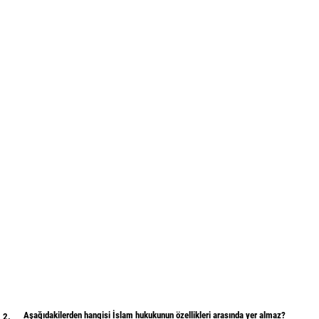
Aşağıdakilerden hangisi İslam hukukunun özellikleri arasında yer almaz?
2.