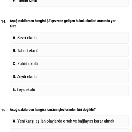
E.
Tabiûn Kavli
Aşağıdakilerden hangisi Şiî çevrede gelişen hukuk ekolleri arasında yer
14.
alır?
A.
Sevrî ekolü
B.
Taberî ekolü
C.
Zahirî ekolü
D.
Zeydî ekolü
E.
Leys ekolü
Aşağıdakilerden hangisi icmâın işlevlerinden biri değildir?
15.
A.
Yeni karşılaşılan olaylarda ortak ve bağlayıcı karar almak