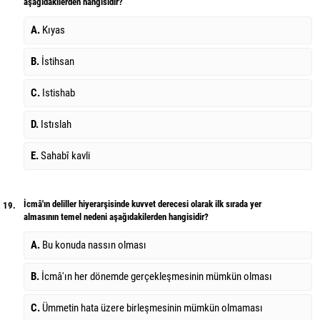
aşağıdakilerden hangisidir?
A.
Kıyas
B.
İstihsan
C.
Istishab
D.
Istıslah
E.
Sahabî kavli
İcmâ'ın deliller hiyerarşisinde kuvvet derecesi olarak ilk sırada yer
19.
almasının temel nedeni aşağıdakilerden hangisidir?
A.
Bu konuda nassın olması
B.
İcmâ'ın her dönemde gerçekleşmesinin mümkün olması
C.
Ümmetin hata üzere birleşmesinin mümkün olmaması