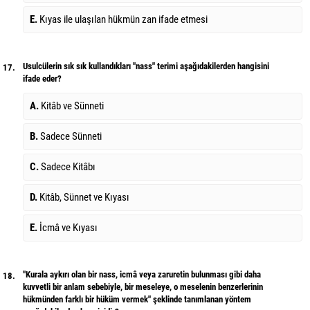
E.
Kıyas ile ulaşılan hükmün zan ifade etmesi
Usulcülerin sık sık kullandıkları "nass" terimi aşağıdakilerden hangisini
17.
ifade eder?
A.
Kitâb ve Sünneti
B.
Sadece Sünneti
C.
Sadece Kitâbı
D.
Kitâb, Sünnet ve Kıyası
E.
İcmâ ve Kıyası
"Kurala aykırı olan bir nass, icmâ veya zaruretin bulunması gibi daha
18.
kuvvetli bir anlam sebebiyle, bir meseleye, o meselenin benzerlerinin
hükmünden farklı bir hüküm vermek" şeklinde tanımlanan yöntem