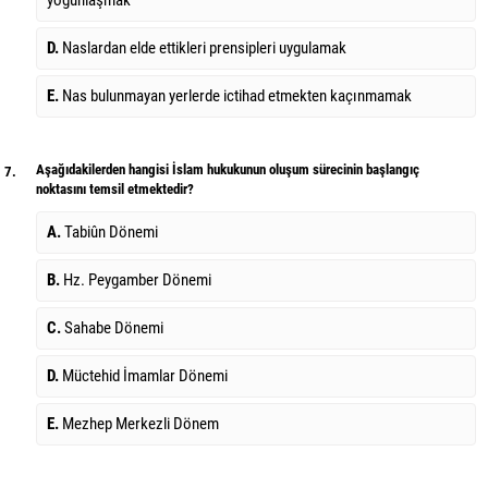
yoğunlaşmak
D.
Naslardan elde ettikleri prensipleri uygulamak
E.
Nas bulunmayan yerlerde ictihad etmekten kaçınmamak
Aşağıdakilerden hangisi İslam hukukunun oluşum sürecinin başlangıç
7.
noktasını temsil etmektedir?
A.
Tabiûn Dönemi
B.
Hz. Peygamber Dönemi
C.
Sahabe Dönemi
D.
Müctehid İmamlar Dönemi
E.
Mezhep Merkezli Dönem