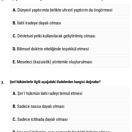
A.
Dünyevî yaptırımla birlikte uhrevî yaptırım da öngörmesi
B.
İlahî iradeye dayalı olması
C.
Devletsel yetki kullanılarak geliştirilmiş olması
D.
Bilimsel doktrin niteliğinde teşekkül etmesi
E.
Meseleci (kazuistik) yöntemle oluşturulması
Şerî hükümlerle ilgili aşağıdaki ifadelerden hangisi doğrudur?
3.
A.
Şer'î hükmün ilahi radeyi temsil etmesi
B.
Sadece nassa dayalı olması
C.
Sadece ictihada dayalı olması