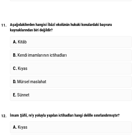
Aşağıdakilerden hangisi İbâzî ekolünün hukuki konulardaki başvuru
11.
kaynaklarından biri değildir?
A.
Kitâb
B.
Kendi imamlarının ictihadları
C.
Kıyas
D.
Mürsel maslahat
E.
Sünnet
İmam Şâfiî, re'y yoluyla yapılan ictihadları hangi delille sınırlandırmıştır?
12.
A.
Kıyas