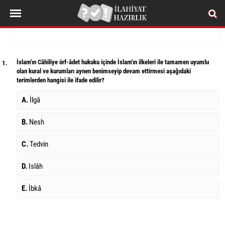
İslam'ın Câhiliye örf-âdet hukuku içinde İslam'ın ilkeleri ile tamamen uyumlu
1.
olan kural ve kurumları aynen benimseyip devam ettirmesi aşağıdaki
terimlerden hangisi ile ifade edilir?
A.
İlgâ
B.
Nesh
C.
Tedvin
D.
Islâh
E.
İbkâ