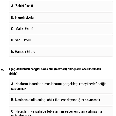
A.
Zahiri Ekolü
B.
Hanefi Ekolü
C.
Maliki Ekolü
D.
Şâfiî Ekolü
E.
Hanbelî Ekolü
Aşağıdakilerden hangisi hadis ehli (taraftarı) fıkıhçıların özelliklerinden
6.
biridir?
A.
Nasların insanların maslahatını gerçekleştirmeyi hedeflediğini
savunmak
B.
Nasların akılla anlaşılabilir illetlere dayandığını savunmak
C.
Hadislerin ve sahabe fetvalarının ezberlenip anlaşılmasına