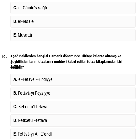
C.
el-Câmiu's-sağîr
D.
er-Risâle
E.
Muvattâ
Aşağıdakilerden hangisi Osmanlı döneminde Türkçe kaleme alınmış ve
10.
Şeyhülislamların fetvalarını muhtevi kabul edilen fetva kitaplarından biri
değildir?
A.
el-Fetâve'l-Hindiyye
B.
Fetâvâ-yı Feyziyye
C.
Behcetü'l-fetâvâ
D.
Neticetü'l-fetâvâ
E.
Fetâvâ-yı Ali Efendi