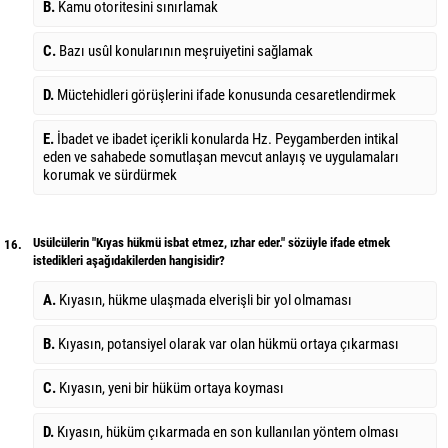
B.
Kamu otoritesini sınırlamak
C.
Bazı usûl konularının meşruiyetini sağlamak
D.
Müctehidleri görüşlerini ifade konusunda cesaretlendirmek
E.
İbadet ve ibadet içerikli konularda Hz. Peygamberden intikal
eden ve sahabede somutlaşan mevcut anlayış ve uygulamaları
korumak ve sürdürmek
Usülcülerin "Kıyas hükmü isbat etmez, ızhar eder." sözüyle ifade etmek
16.
istedikleri aşağıdakilerden hangisidir?
A.
Kıyasın, hükme ulaşmada elverişli bir yol olmaması
B.
Kıyasın, potansiyel olarak var olan hükmü ortaya çıkarması
C.
Kıyasın, yeni bir hüküm ortaya koyması
D.
Kıyasın, hüküm çıkarmada en son kullanılan yöntem olması