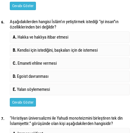
Cevabı Göster
Aşağıdakilerden hangisi İslâm’ın yetiştirmek istediği “iyi insan”ın
6.
özelliklerinden biri değildir?
A.
Hakka ve haklıya itibar etmesi
B.
Kendisi için istediğini, başkaları için de istemesi
C.
Emaneti ehline vermesi
D.
Egoist davranması
E.
Yalan söylememesi
Cevabı Göster
“Hıristiyan üniversalizmi ile Yahudi monoteizmini birleştiren tek din
7.
İslamiyettir.” görüşünde olan kişi aşağıdakilerden hangisidir?