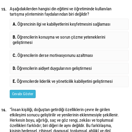
Aşağıdakilerden hangisi din eğitimi ve öğretiminde kullanılan
15.
tartışma yönteminin faydalarından biri değildir?
A.
Öğrencinin ilgi ve kabiliyetlerini keşfetmesini sağlaması
B.
Öğrencilerin konuşma ve sorun çözme yeteneklerini
geliştirmesi
C.
Öğrencilerin derse motivasyonunu azaltması
D.
Öğrencilerin aidiyet duygularının geliştirmesi
E.
Öğrencilerde liderlik ve yöneticilik kabiliyetini geliştirmesi
Cevabı Göster
“İnsan kişiliği, doğuştan getirdiği özelliklerin çevre ile girilen
16.
etkileşimi sonucu geliştirilir ve yenilerinin eklenmesiyle şekillenir.
Herkesin boyu, ağırlığı, saç ve göz rengi, zekâsı ve toplumsal
özellikleri farklıdır; biri diğeri ile aynı değildir. Bu farklılaşma,
kişinin bedensel, zihinsel, duygusal, toplumsal, ahlâkî ve dinî