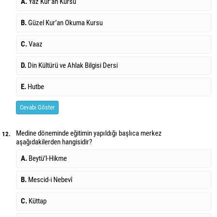
A.
Yaz Kur’an Kursu
B.
Güzel Kur’an Okuma Kursu
C.
Vaaz
D.
Din Kültürü ve Ahlak Bilgisi Dersi
E.
Hutbe
Cevabı Göster
Medine döneminde eğitimin yapıldığı başlıca merkez
12.
aşağıdakilerden hangisidir?
A.
Beytü’l-Hikme
B.
Mescid-i Nebevî
C.
Küttap