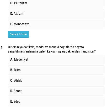
C.
Pluralizm
D.
Ataizm
E.
Monoteizm
Cevabı Göster
Bir dinin ya da fikrin, maddî ve manevi boyutlarda hayata
5.
yansıtılması anlamına gelen kavram aşağıdakilerden hangisidir?
A.
Medeniyet
B.
Bilim
C.
Ahlak
D.
Sanat
E.
Edep