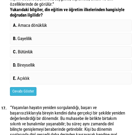
özelliklerinde de görülür.”
Yukarıdaki bilgiler, din eğitim ve öğretim ilkelerinden hangisiyle
doğrudan ilgilidir?
A.
Amaca dönüklük
B.
Gayelilik
C.
Bütünlük
D.
Bireysellik
E.
Açıklık
Cevabı Göster
“Yaşanılan hayatın yeniden sorgulandığı, başarı ve
17.
başarısızlıklarıyla bireyin kendini daha gerçekçi bir şekilde yeniden
değerlendirdiği bir dönemdir. Bu muhasebe ile birlikte birtakım
sıkıntı ve bunalımlar yaşanabilir; bu süreç aynı zamanda dinî
bilinçte genişlemeyi beraberinde getirebilir. Kişi bu dönemin
sonlarında dinî gerçeği daha derinden kavrayarak kendine mal