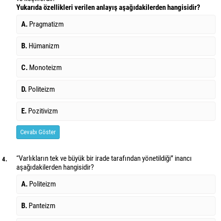
Yukarıda özellikleri verilen anlayış aşağıdakilerden hangisidir?
A.
Pragmatizm
B.
Hümanizm
C.
Monoteizm
D.
Politeizm
E.
Pozitivizm
Cevabı Göster
“Varlıkların tek ve büyük bir irade tarafından yönetildiği” inancı
4.
aşağıdakilerden hangisidir?
A.
Politeizm
B.
Panteizm