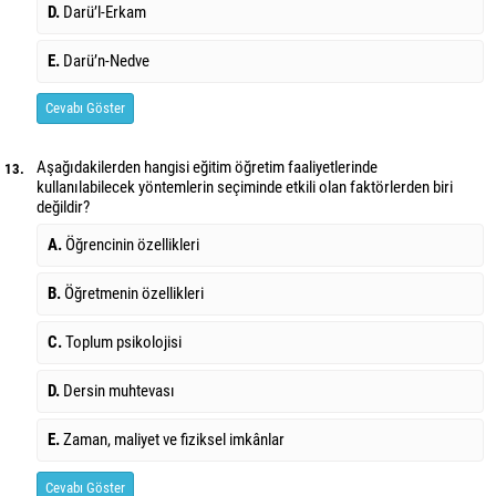
D.
Darü’l-Erkam
E.
Darü’n-Nedve
Cevabı Göster
Aşağıdakilerden hangisi eğitim öğretim faaliyetlerinde
13.
kullanılabilecek yöntemlerin seçiminde etkili olan faktörlerden biri
değildir?
A.
Öğrencinin özellikleri
B.
Öğretmenin özellikleri
C.
Toplum psikolojisi
D.
Dersin muhtevası
E.
Zaman, maliyet ve fiziksel imkânlar
Cevabı Göster