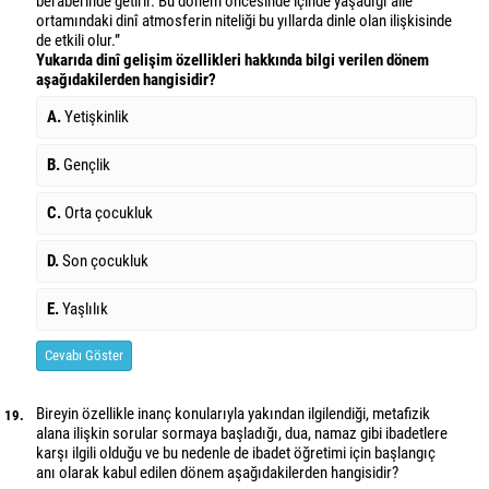
beraberinde getirir. Bu dönem öncesinde içinde yaşadığı aile
ortamındaki dinî atmosferin niteliği bu yıllarda dinle olan ilişkisinde
de etkili olur.”
Yukarıda dinî gelişim özellikleri hakkında bilgi verilen dönem
aşağıdakilerden hangisidir?
A.
Yetişkinlik
B.
Gençlik
C.
Orta çocukluk
D.
Son çocukluk
E.
Yaşlılık
Cevabı Göster
Bireyin özellikle inanç konularıyla yakından ilgilendiği, metafizik
19.
alana ilişkin sorular sormaya başladığı, dua, namaz gibi ibadetlere
karşı ilgili olduğu ve bu nedenle de ibadet öğretimi için başlangıç
anı olarak kabul edilen dönem aşağıdakilerden hangisidir?