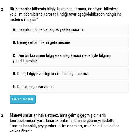
Bir zamanlar kilisenin bilgiyi tekelinde tutması, deneysel bilimlere
2.
ve bilim adamlarına karşı takındığı tavır aşağıdakilerden hangisine
neden olmuştur?
A.
İnsanların dine daha çok yaklaşmasına
B.
Deneysel bilimlerin gelişmesine
C.
Dini bir kurumun bilgiye sahip çıkması nedeniyle bilginin
yüceltilmesine
D.
Dinin, bilgiye verdiği önemin anlaşılmasına
E.
Din-bilim çatışmasına
Cevabı Göster
Manevi unsurlar ihtiva etmez, ama gelmiş geçmiş dinlerin
3.
tecrübelerinden yararlanarak onların ilerisine geçmeyi hedefler.
Tanrısı insanlık, peygamberi bilim adamları, mucizeleri ise icatlar
ve keşiflerdir.