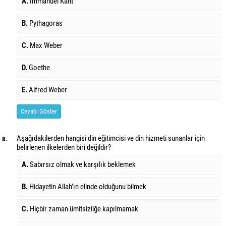
A.
Immanuel Kant
B.
Pythagoras
C.
Max Weber
D.
Goethe
E.
Alfred Weber
Cevabı Göster
Aşağıdakilerden hangisi din eğitimcisi ve din hizmeti sunanlar için
8.
belirlenen ilkelerden biri değildir?
A.
Sabırsız olmak ve karşılık beklemek
B.
Hidayetin Allah’ın elinde olduğunu bilmek
C.
Hiçbir zaman ümitsizliğe kapılmamak