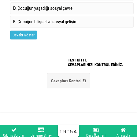
D.
Çocuğun yaşadığı sosyal çevre
E.
Çocuğun bilişsel ve sosyal gelişimi
Cevabı Göster
TEST BİTTİ.
CEVAPLARINIZI KONTROL EDİNİZ.
19:54
Çıkmış Sorular
Deneme Sınav
Ders Özetleri
Anasayfa