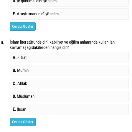
D.
İç güdümlü dinî yönelim
E.
Araştırmacı dinî yönelim
Cevabı Göster
İslam literatüründe dinî kabiliyet ve eğilim anlamında kullanılan
5.
kavram
aşağıdakilerden hangisidir?
A.
Fıtrat
B.
Mümin
C.
Ahlak
D.
Müslüman
E.
İhsan
Cevabı Göster