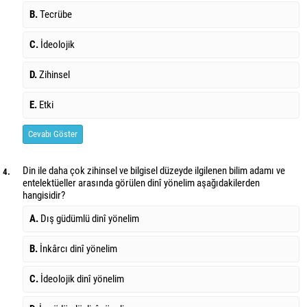
B.
Tecrübe
C.
İdeolojik
D.
Zihinsel
E.
Etki
Cevabı Göster
Din ile daha çok zihinsel ve bilgisel düzeyde ilgilenen bilim adamı ve
4.
entelektüeller arasında görülen dinî yönelim aşağıdakilerden
hangisidir?
A.
Dış güdümlü dinî yönelim
B.
İnkârcı dinî yönelim
C.
İdeolojik dinî yönelim