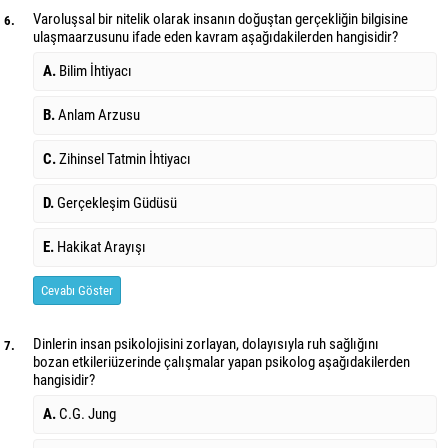
Varoluşsal bir nitelik olarak insanın doğuştan gerçekliğin bilgisine
6.
ulaşma
arzusunu ifade eden kavram aşağıdakilerden hangisidir?
A.
Bilim İhtiyacı
B.
Anlam Arzusu
C.
Zihinsel Tatmin İhtiyacı
D.
Gerçekleşim Güdüsü
E.
Hakikat Arayışı
Cevabı Göster
Dinlerin insan psikolojisini zorlayan, dolayısıyla ruh sağlığını
7.
bozan etkileri
üzerinde çalışmalar yapan psikolog aşağıdakilerden
hangisidir?
A.
C.G. Jung