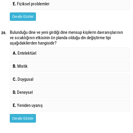
E.
Fiziksel problemler
Cevabı Göster
Bulunduğu dine ve yeni girdiği dine mensup kişilerin davranışlarının
20.
ve sıcaklığının etkisinin ön planda olduğu din değiştirme tipi
aşağıdakilerden hangisidir?
A.
Entelektüel
B.
Mistik
C.
Duygusal
D.
Deneysel
E.
Yeniden uyanış
Cevabı Göster