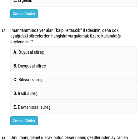
E.
Ergenlik
Cevabı Göster
İman tanımında yer alan “kalp ile tasdik” ifadesinin, daha çok
13.
aşağıdaki süreçlerden hangisini vurgulamak üzere kullanıldığı
söylenebilir?
A.
Duyusal süreç
B.
Duygusal süreç
C.
Bilişsel süreç
D.
İradî süreç
E.
Davranışsal süreç
Cevabı Göster
Dinî imanı, genel olarak bütün beşeri inanç çeşitlerinden ayıran en
14.