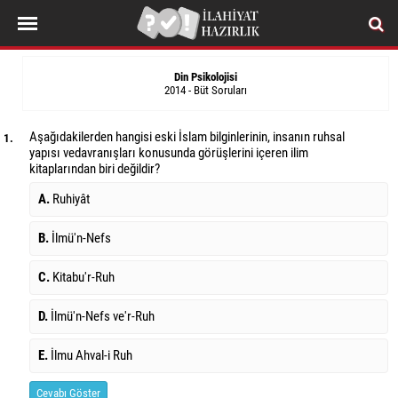
Din Psikolojisi
2014 - Büt Soruları
Aşağıdakilerden hangisi eski İslam bilginlerinin, insanın ruhsal
1.
yapısı ve
davranışları konusunda görüşlerini içeren ilim
kitaplarından biri değildir?
A.
Ruhiyât
B.
İlmü'n-Nefs
C.
Kitabu'r-Ruh
D.
İlmü'n-Nefs ve'r-Ruh
E.
İlmu Ahval-i Ruh
Cevabı Göster