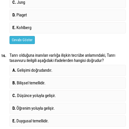
C.
Jung
D.
Piaget
E.
Kohlberg
Cevabı Göster
Tanrı olduğuna inanılan varlığa ilişkin tecrübe anlamındaki, Tanrı
16.
tasavvuru ile
ilgili aşağıdaki ifadelerden hangisi doğrudur?
A.
Gelişimi doğrudandır.
B.
Bilişsel temellidir.
C.
Düşünce yoluyla gelişir.
D.
Öğrenim yoluyla gelişir.
E.
Duygusal temellidir.