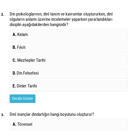
Din psikologlarının, dinî tanım ve kavramlar oluştururken, dinî
2.
olguların anlamı üzerine incelemeler yaparken yararlandıkları
disiplin aşağıdakilerden hangisidir?
A.
Kelam
B.
Fıkıh
C.
Mezhepler Tarihi
D.
Din Felsefesi
E.
Dinler Tarihi
Cevabı Göster
Dinî inançlar dindarlığın hangi boyutunu oluşturur?
3.
A.
Törensel