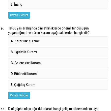
E.
İnanç
Cevabı Göster
18-30 yaş aralığında dinî etkinliklerde önemli bir düşüşün
9.
yaşandığını öne süren kuram aşağıdakilerden hangisidir?
A.
Kararlılık Kuramı
B.
İlgisizlik Kuramı
C.
Geleneksel Kuram
D.
Bütüncül Kuram
E.
Çağdaş Kuram
Cevabı Göster
Dinî şüphe olayı ağırlıklı olarak hangi gelişim döneminde ortaya
10.