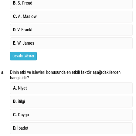
B.
S. Freud
C.
A. Maslow
D.
V. Frankl
E.
W. James
Cevabı Göster
Dinin etki ve işlevleri konusunda en etkili faktör aşağıdakilerden
8.
hangisidir?
A.
Niyet
B.
Bilgi
C.
Duygu
D.
İbadet