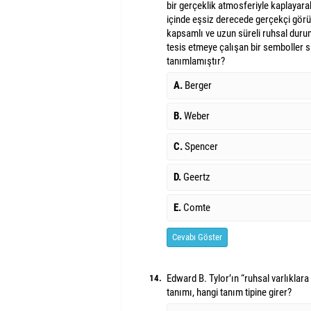
bir gerçeklik atmosferiyle kaplayara
içinde eşsiz derecede gerçekçi görü
kapsamlı ve uzun süreli ruhsal duru
tesis etmeye çalışan bir semboller s
tanımlamıştır?
A.
Berger
B.
Weber
C.
Spencer
D.
Geertz
E.
Comte
Cevabı Göster
Edward B. Tylor’ın “ruhsal varlıklara
14.
tanımı, hangi tanım tipine girer?