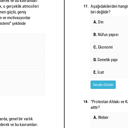
ederek ve bu kavramları
k, o gerçeklik atmosferi
Aşağıdakilerden hangis
17.
nen güçlü, geniş
biri değildir?
m ve motivasyonlar
A.
Din
istemi” şeklinde
B.
Nüfus yapısı
C.
Ekonomi
D.
Genetik yapı
E.
İcat
Cevabı Göster
“Protestan Ahlakı ve K
18.
aittir?
A.
Weber
rda, genel bir varlık
ederek ve bu kavramları