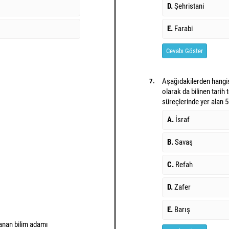
D.
Şehristani
E.
Farabi
Cevabı Göster
Aşağıdakilerden hangisi
7.
olarak da bilinen tarih 
süreçlerinde yer alan 5
A.
İsraf
B.
Savaş
C.
Refah
D.
Zafer
E.
Barış
llanan bilim adamı