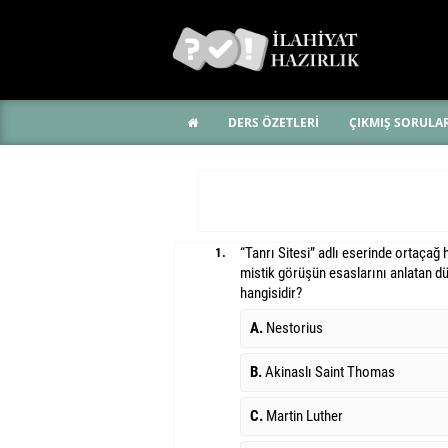
DERS ÖZETLERİ
ÇIKMIŞ SORULA
“Tanrı Sitesi” adlı eserinde ortaçağ 
1.
mistik görüşün esaslarını anlatan d
hangisidir?
A.
Nestorius
B.
Akinaslı Saint Thomas
C.
Martin Luther