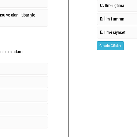
C.
İlm-i içtima
su ve alanı itibariyle
D.
İlm-i umran
E.
İlm-i siyaset
Cevabı Göster
an bilim adamı