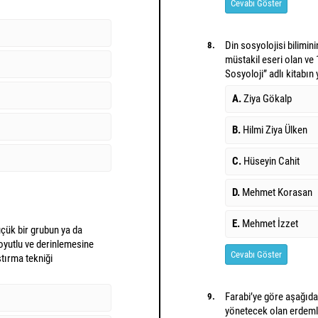
Cevabı Göster
Din sosyolojisi bilimin
8.
müstakil eseri olan ve 
Sosyoloji” adlı kitabın
A.
Ziya Gökalp
B.
Hilmi Ziya Ülken
C.
Hüseyin Cahit
D.
Mehmet Korasan
E.
Mehmet İzzet
üçük bir grubun ya da
boyutlu ve derinlemesine
Cevabı Göster
tırma tekniği
Farabi’ye göre aşağıda
9.
yönetecek olan erdemli