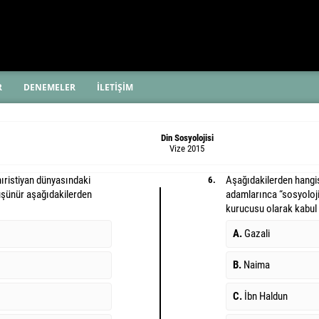
R
DENEMELER
İLETİŞİM
Din Sosyolojisi
Vize 2015
hıristiyan dünyasındaki
Aşağıdakilerden hangisi
6.
üşünür aşağıdakilerden
adamlarınca “sosyoloji
kurucusu olarak kabul e
A.
Gazali
B.
Naima
C.
İbn Haldun