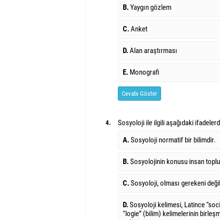
B.
Yaygın gözlem
C.
Anket
D.
Alan araştırması
E.
Monografi
Cevabı Göster
Sosyoloji ile ilgili aşağıdaki ifadeler
4.
A.
Sosyoloji normatif bir bilimdir.
B.
Sosyolojinin konusu insan toplu
C.
Sosyoloji, olması gerekeni değil,
D.
Sosyoloji kelimesi, Latince “soc
“logie” (bilim) kelimelerinin birl