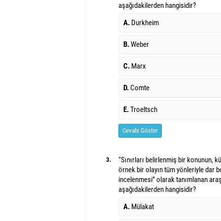
aşağıdakilerden hangisidir?
A.
Durkheim
B.
Weber
C.
Marx
D.
Comte
E.
Troeltsch
Cevabı Göster
“Sınırları belirlenmiş bir konunun, k
3.
örnek bir olayın tüm yönleriyle dar 
incelenmesi” olarak tanımlanan araş
aşağıdakilerden hangisidir?
A.
Mülakat