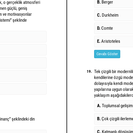
B.
Berger
k, o gerçeklik atmosferi
nen güçlü, geniş
m ve motivasyonlar
C.
Durkheim
istemi” şeklinde
D.
Comte
E.
Aristoteles
Cevabı Göster
Tek çizgili bir modernl
19.
kendilerine özgü modern
dolayısıyla kendi mode
yapılarına uygun olara
yaklaşım aşağıdakilerd
A.
Toplumsal gelişim
B.
Çok çizgili ilerlem
 inanç” şeklindeki din
C.
Katmanlı dönüşü