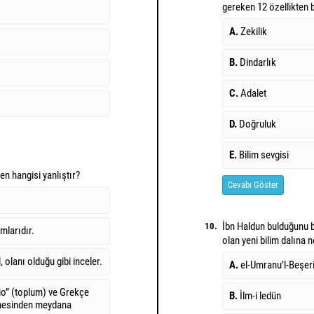
gereken 12 özellikten bi
A.
Zekilik
B.
Dindarlık
C.
Adalet
D.
Doğruluk
E.
Bilim sevgisi
den hangisi yanlıştır?
Cevabı Göster
İbn Haldun bulduğunu b
10.
mlarıdır.
olan yeni bilim dalına n
 olanı olduğu gibi inceler.
A.
el-Umranu’l-Beşer
io” (toplum) ve Grekçe
B.
İlm-i ledün
eşmesinden meydana