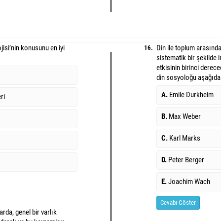
isi’nin konusunu en iyi
Din ile toplum arasındak
16.
sistematik bir şekilde 
etkisinin birinci dere
din sosyoloğu aşağıdak
A.
Emile Durkheim
ri
B.
Max Weber
C.
Karl Marks
D.
Peter Berger
E.
Joachim Wach
Cevabı Göster
rda, genel bir varlık