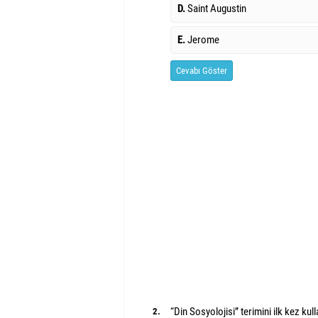
D.
Saint Augustin
E.
Jerome
Cevabı Göster
“Din Sosyolojisi” terimini ilk kez ku
2.