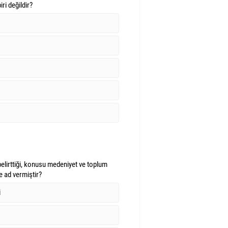
ri değildir?
elirttiği, konusu medeniyet ve toplum
e ad vermiştir?
i