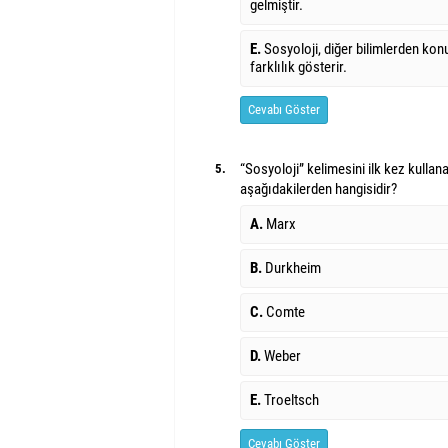
gelmiştir.
E.
Sosyoloji, diğer bilimlerden konu
farklılık gösterir.
Cevabı Göster
“Sosyoloji” kelimesini ilk kez kullan
5.
aşağıdakilerden hangisidir?
A.
Marx
B.
Durkheim
C.
Comte
D.
Weber
E.
Troeltsch
Cevabı Göster