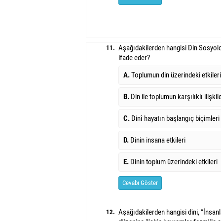
Aşağıdakilerden hangisi Din Sosyoloj
11.
ifade eder?
A.
Toplumun din üzerindeki etkileri
B.
Din ile toplumun karşılıklı ilişkile
C.
Dinî hayatın başlangıç biçimleri
D.
Dinin insana etkileri
E.
Dinin toplum üzerindeki etkileri
Cevabı Göster
Aşağıdakilerden hangisi dini, “İnsanla
12.