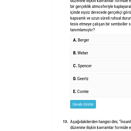
düzenine ilişkin kavramlar formüle 
bir gerçeklik atmosferiyle kaplayara
içinde eşsiz derecede gerçekçi görü
kapsamlı ve uzun süreli ruhsal duru
tesis etmeye çalışan bir semboller s
tanımlamıştır?
A.
Berger
B.
Weber
C.
Spencer
D.
Geertz
E.
Comte
Cevabı Göster
Aşağıdakilerden hangisi dini, “İnsanla
13.
düzenine ilişkin kavramlar formüle 