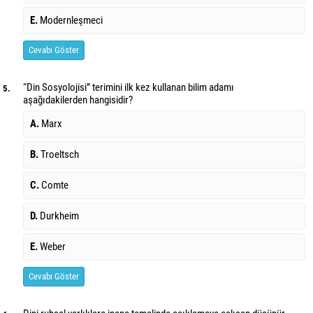
E.
Modernleşmeci
Cevabı Göster
“Din Sosyolojisi” terimini ilk kez kullanan bilim adamı
5.
aşağıdakilerden hangisidir?
A.
Marx
B.
Troeltsch
C.
Comte
D.
Durkheim
E.
Weber
Cevabı Göster