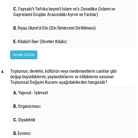
C.
Faysalu’t-Tefrika beyne’l-İslam ve’z-Zenadika (İslami ve
Gayrislami Gruplar Arasındaki Ayrım ve Farklar)
D.
İhyau Ulumi’d-Din (Din İlimlerinin Diriltilmesi)
E.
Kitabü’l-İber (İbretler Kitabı)
Cevabı Göster
Toplumun, devletin, kültürün veya medeniyetlerin canlılar gibi
4.
doğup büyüdüklerini, yaşlandıklarını ve öldüklerini savunan
Toplumsal Değişim Kuramı aşağıdakilerden hangisidir?
A.
Yapısal - İşlevsel
B.
Organizmacı
C.
Diyalektik
D.
Evrimci