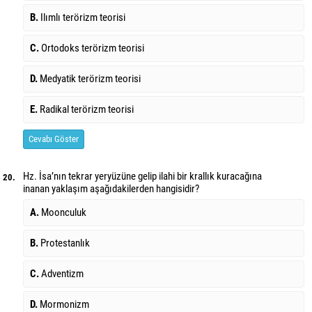
B.
Ilımlı terörizm teorisi
C.
Ortodoks terörizm teorisi
D.
Medyatik terörizm teorisi
E.
Radikal terörizm teorisi
Cevabı Göster
Hz. İsa’nın tekrar yeryüzüne gelip ilahi bir krallık kuracağına
20.
inanan yaklaşım aşağıdakilerden hangisidir?
A.
Moonculuk
B.
Protestanlık
C.
Adventizm
D.
Mormonizm