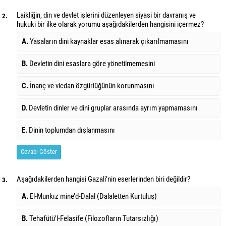
Laikliğin, din ve devlet işlerini düzenleyen siyasi bir davranış ve
2.
hukuki bir ilke olarak yorumu aşağıdakilerden hangisini içermez?
A.
Yasaların dini kaynaklar esas alınarak çıkarılmamasını
B.
Devletin dini esaslara göre yönetilmemesini
C.
İnanç ve vicdan özgürlüğünün korunmasını
D.
Devletin dinler ve dini gruplar arasında ayrım yapmamasını
E.
Dinin toplumdan dışlanmasını
Cevabı Göster
Aşağıdakilerden hangisi Gazali’nin eserlerinden biri değildir?
3.
A.
El-Munkız mine’d-Dalal (Dalaletten Kurtuluş)
B.
Tehafütü’l-Felasife (Filozofların Tutarsızlığı)