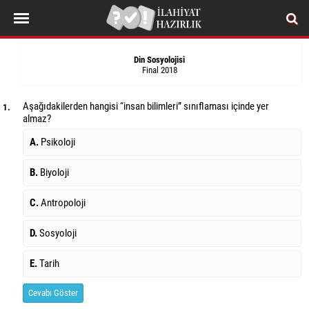
Din Sosyolojisi
Final 2018
Aşağıdakilerden hangisi “insan bilimleri” sınıflaması içinde yer
1.
almaz?
A.
Psikoloji
B.
Biyoloji
C.
Antropoloji
D.
Sosyoloji
E.
Tarih
Cevabı Göster