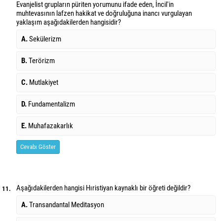
Evanjelist grupların püriten yorumunu ifade eden, İncil'in
muhtevasının lafzen hakikat ve doğruluğuna inancı vurgulayan
yaklaşım aşağıdakilerden hangisidir?
A.
Sekülerizm
B.
Terörizm
C.
Mutlakiyet
D.
Fundamentalizm
E.
Muhafazakarlık
Cevabı Göster
Aşağıdakilerden hangisi Hıristiyan kaynaklı bir öğreti değildir?
11.
A.
Transandantal Meditasyon