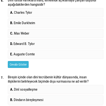
Dini ruhsal varlıklara inanç temelinde açıklamaya çalışan düşünür
6.
aşağıdakilerden hangisidir?
A.
Charles Tylor
B.
Emile Durkheim
C.
Max Weber
D.
Edward B. Tylor
E.
Auguste Comte
Cevabı Göster
Bireyin içinde olan dini tecrübenin kültür dünyasında, insan
7.
ilişkilerini belirleyecek biçimde dışa vurmasına ne ad verilir?
A.
Dinî sosyalleşme
B.
Dindarın bireyleşmesi