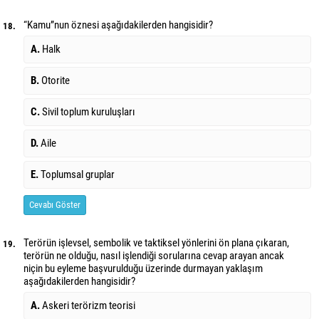
“Kamu”nun öznesi aşağıdakilerden hangisidir?
18.
A.
Halk
B.
Otorite
C.
Sivil toplum kuruluşları
D.
Aile
E.
Toplumsal gruplar
Cevabı Göster
Terörün işlevsel, sembolik ve taktiksel yönlerini ön plana çıkaran,
19.
terörün ne olduğu, nasıl işlendiği sorularına cevap arayan ancak
niçin bu eyleme başvurulduğu üzerinde durmayan yaklaşım
aşağıdakilerden hangisidir?
A.
Askeri terörizm teorisi