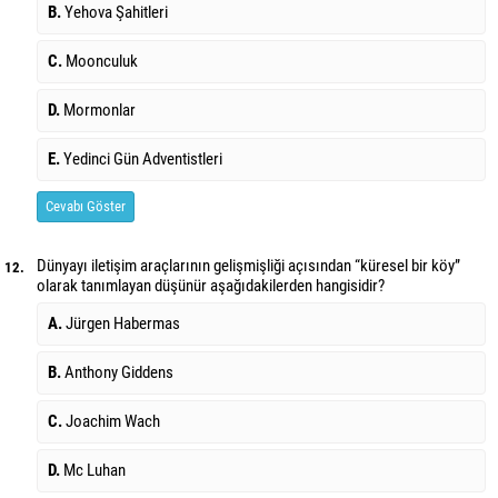
B.
Yehova Şahitleri
C.
Moonculuk
D.
Mormonlar
E.
Yedinci Gün Adventistleri
Cevabı Göster
Dünyayı iletişim araçlarının gelişmişliği açısından “küresel bir köy”
12.
olarak tanımlayan düşünür aşağıdakilerden hangisidir?
A.
Jürgen Habermas
B.
Anthony Giddens
C.
Joachim Wach
D.
Mc Luhan