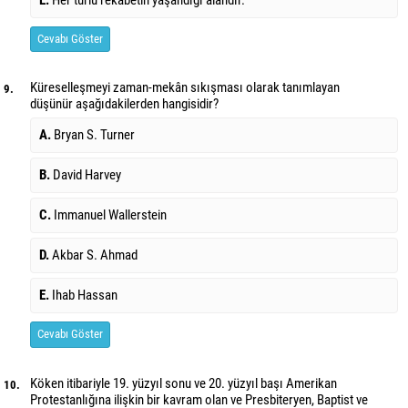
Cevabı Göster
Küreselleşmeyi zaman-mekân sıkışması olarak tanımlayan
9.
düşünür aşağıdakilerden hangisidir?
A.
Bryan S. Turner
B.
David Harvey
C.
Immanuel Wallerstein
D.
Akbar S. Ahmad
E.
Ihab Hassan
Cevabı Göster
Köken itibariyle 19. yüzyıl sonu ve 20. yüzyıl başı Amerikan
10.
Protestanlığına ilişkin bir kavram olan ve Presbiteryen, Baptist ve