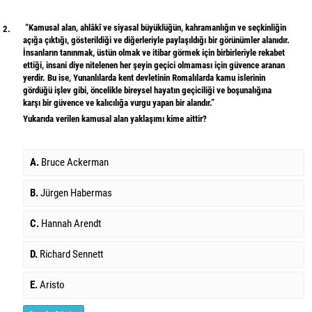
“Kamusal alan, ahlâkî ve siyasal büyüklüğün, kahramanlığın ve seçkinliğin
2.
açığa çıktığı, gösterildiği ve diğerleriyle paylaşıldığı bir görünümler alanıdır.
İnsanların tanınmak, üstün olmak ve itibar görmek için birbirleriyle rekabet
ettiği, insani diye nitelenen her şeyin geçici olmaması için güvence aranan
yerdir. Bu ise, Yunanlılarda kent devletinin Romalılarda kamu islerinin
gördüğü işlev gibi, öncelikle bireysel hayatın geçiciliği ve boşunalığına
karşı bir güvence ve kalıcılığa vurgu yapan bir alandır.”
Yukarıda verilen kamusal alan yaklaşımı kime aittir?
A.
Bruce Ackerman
B.
Jürgen Habermas
C.
Hannah Arendt
D.
Richard Sennett
E.
Aristo