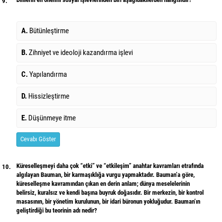
9.
A.
Bütünleştirme
B.
Zihniyet ve ideoloji kazandırma işlevi
C.
Yapılandırma
D.
Hissizleştirme
E.
Düşünmeye itme
Cevabı Göster
Küreselleşmeyi daha çok “etki” ve “etkileşim” anahtar kavramları etrafında
10.
algılayan Bauman, bir karmaşıklığa vurgu yapmaktadır. Bauman’a göre,
küreselleşme kavramından çıkan en derin anlam; dünya meselelerinin
belirsiz, kuralsız ve kendi başına buyruk doğasıdır. Bir merkezin, bir kontrol
masasının, bir yönetim kurulunun, bir idari büronun yokluğudur. Bauman’ın
geliştirdiği bu teorinin adı nedir?