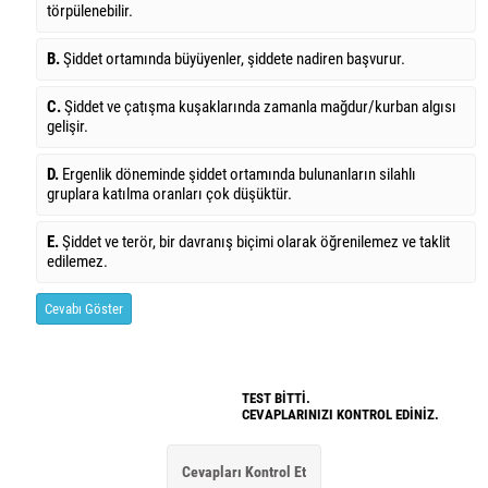
törpülenebilir.
B.
Şiddet ortamında büyüyenler, şiddete nadiren başvurur.
C.
Şiddet ve çatışma kuşaklarında zamanla mağdur/kurban algısı
gelişir.
D.
Ergenlik döneminde şiddet ortamında bulunanların silahlı
gruplara katılma oranları çok düşüktür.
E.
Şiddet ve terör, bir davranış biçimi olarak öğrenilemez ve taklit
edilemez.
Cevabı Göster
TEST BİTTİ.
CEVAPLARINIZI KONTROL EDİNİZ.