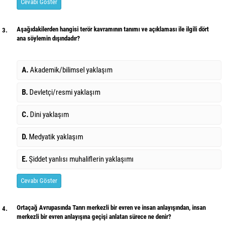
Cevabı Göster
Aşağıdakilerden hangisi terör kavramının tanımı ve açıklaması ile ilgili dört
3.
ana söylemin dışındadır?
A.
Akademik/bilimsel yaklaşım
B.
Devletçi/resmi yaklaşım
C.
Dini yaklaşım
D.
Medyatik yaklaşım
E.
Şiddet yanlısı muhaliflerin yaklaşımı
Cevabı Göster
Ortaçağ Avrupasında Tanrı merkezli bir evren ve insan anlayışından, insan
4.
merkezli bir evren anlayışına geçişi anlatan sürece ne denir?