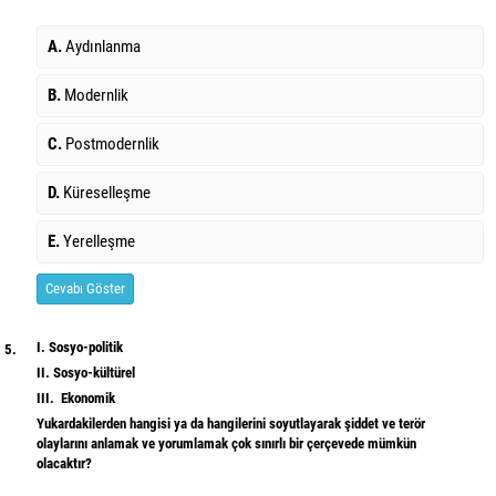
A.
Aydınlanma
B.
Modernlik
C.
Postmodernlik
D.
Küreselleşme
E.
Yerelleşme
Cevabı Göster
I. Sosyo-politik
5.
II. Sosyo-kültürel
III. Ekonomik
Yukardakilerden hangisi ya da hangilerini soyutlayarak şiddet ve terör
olaylarını anlamak ve yorumlamak çok sınırlı bir çerçevede mümkün
olacaktır?