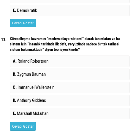
E.
Demokratik
Cevabı Göster
Küreselleşme kavramını “modern dünya-sistemi” olarak tanımlatan ve bu
13.
sistem için “insanlık tarihinde ilk defa, yeryüzünde sadece bir tek tarihsel
sistem bulunmaktadır” diyen teorisyen kimdir?
A.
Roland Robertson
B.
Zygmun Bauman
C.
Immanuel Wallerstein
D.
Anthony Giddens
E.
Marshall McLuhan
Cevabı Göster