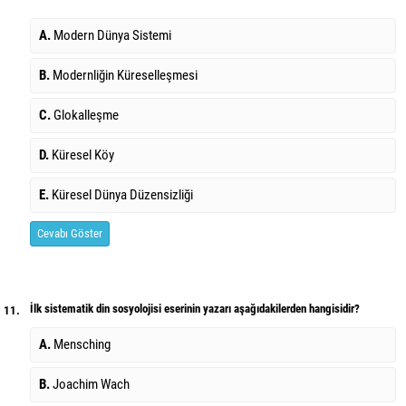
A.
Modern Dünya Sistemi
B.
Modernliğin Küreselleşmesi
C.
Glokalleşme
D.
Küresel Köy
E.
Küresel Dünya Düzensizliği
Cevabı Göster
İlk sistematik din sosyolojisi eserinin yazarı aşağıdakilerden hangisidir?
11.
A.
Mensching
B.
Joachim Wach