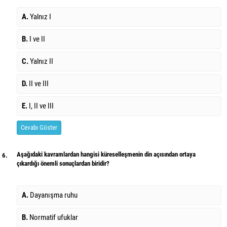
A.
Yalnız I
B.
I ve II
C.
Yalnız II
D.
II ve III
E.
I, II ve III
Cevabı Göster
Aşağıdaki kavramlardan hangisi küreselleşmenin din açısından ortaya
6.
çıkardığı önemli sonuçlardan biridir?
A.
Dayanışma ruhu
B.
Normatif ufuklar