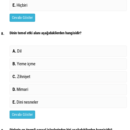
E.
Hiçbiri
Cevabı Göster
Dinin temel etki alanı aşağıdakilerden hangisidir?
8.
A.
Dil
B.
Yeme içme
C.
Zihniyet
D.
Mimari
E.
Dini nesneler
Cevabı Göster
Dinlerin en önemli sosyal işlevlerinden biri aşağıdakilerden hangisidir?