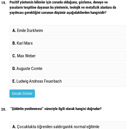
Pozitif yöntemin bilimler için zorunlu olduğunu, gözleme, deneye ve
19.
yasaların tespitine dayanan bu yöntemin, teolojik ve metafizik alanlara da
yayılması gerektiğini savunan düşünür aşağıdakilerden hangisidir?
A.
Emile Durkheim
B.
Karl Marx
C.
Max Weber
D.
Auguste Comte
E.
Ludwig Andreas Feuerbach
Cevabı Göster
“Şiddetin yenilenmesi” süreciyle ilgili olarak hangisi doğrudur?
20.
A.
Çocuklukta öğrenilen saldırganlık normal eğitimle