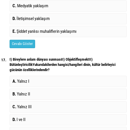
C.
Medyatik yaklaşım
D.
İletişimsel yaklaşım
E.
Şiddet yanlısı muhaliflerin yaklaşımı
Cevabı Göster
I) Bireylere anlam dünyası sunmasıII) ObjektifleşmekIII)
17.
BütünleştiricilikYukarıdakilerden hangisi/hangileri dinin, kültür belirleyici
gücünün özelliklerindendir?
A.
Yalnız I
B.
Yalnız II
C.
Yalnız III
D.
I ve II