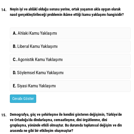
Neyin iyi ve ahlâkî olduğu sorusu yerine, ortak yaşamın akla uygun olarak
14.
nasıl gerçekleştirileceği problemin ikâme ettiği kamu yaklaşımı hangisidir?
A.
Ahlaki Kamu Yaklaşımı
B.
Liberal Kamu Yaklaşımı
C.
Agonistik Kamu Yaklaşımı
D.
Söylemsel Kamu Yaklaşımı
E.
Siyasi Kamu Yaklaşımı
Cevabı Göster
Demografya, göç ve şehirleşme ile kendini gösteren değişimin, Türkiye’de
15.
ve Ortadoğu’da dindarlaşma, cemaatleşme, dini örgütlenme, dini
gruplaşma, yönünde etkili olmuştur. Bu durumda toplumsal değişim ve din
arasında ne gibi bir etkileşim oluşmuştur?