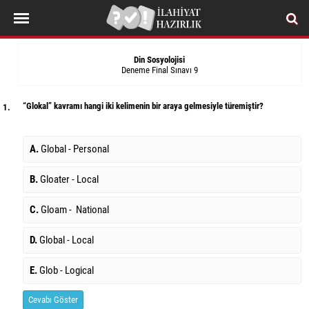
Din Sosyolojisi
Deneme Final Sınavı 9
“Glokal” kavramı hangi iki kelimenin bir araya gelmesiyle türemiştir?
1.
A.
Global - Personal
B.
Gloater - Local
C.
Gloam - National
D.
Global - Local
E.
Glob - Logical
Cevabı Göster