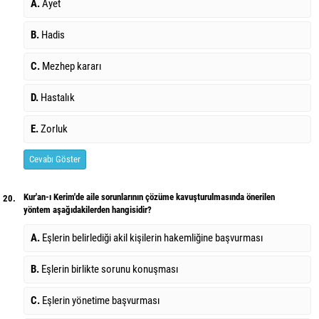
A.
Ayet
B.
Hadis
C.
Mezhep kararı
D.
Hastalık
E.
Zorluk
Cevabı Göster
Kur'an-ı Kerim'de aile sorunlarının çözüme kavuşturulmasında önerilen
20.
yöntem aşağıdakilerden hangisidir?
A.
Eşlerin belirlediği akil kişilerin hakemliğine başvurması
B.
Eşlerin birlikte sorunu konuşması
C.
Eşlerin yönetime başvurması