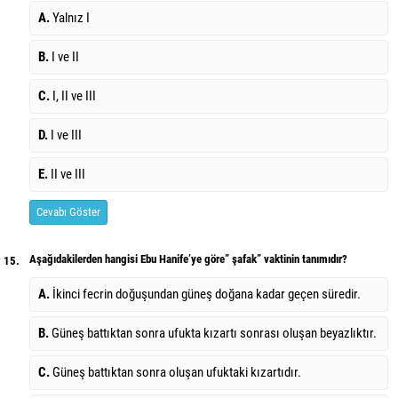
A.
Yalnız I
B.
I ve II
C.
I, II ve III
D.
I ve III
E.
II ve III
Cevabı Göster
Aşağıdakilerden hangisi Ebu Hanife’ye göre” şafak” vaktinin tanımıdır?
15.
A.
İkinci fecrin doğuşundan güneş doğana kadar geçen süredir.
B.
Güneş battıktan sonra ufukta kızartı sonrası oluşan beyazlıktır.
C.
Güneş battıktan sonra oluşan ufuktaki kızartıdır.