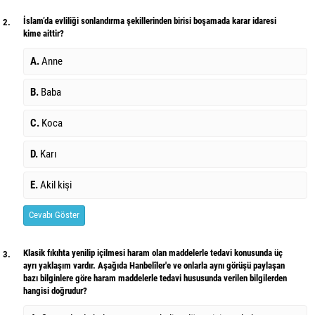
İslam’da evliliği sonlandırma şekillerinden birisi boşamada karar idaresi
2.
kime aittir?
A.
Anne
B.
Baba
C.
Koca
D.
Karı
E.
Akil kişi
Cevabı Göster
Klasik fıkıhta yenilip içilmesi haram olan maddelerle tedavi konusunda üç
3.
ayrı yaklaşım vardır. Aşağıda Hanbelîler'e ve onlarla aynı görüşü paylaşan
bazı bilginlere göre haram maddelerle tedavi hususunda verilen bilgilerden
hangisi doğrudur?