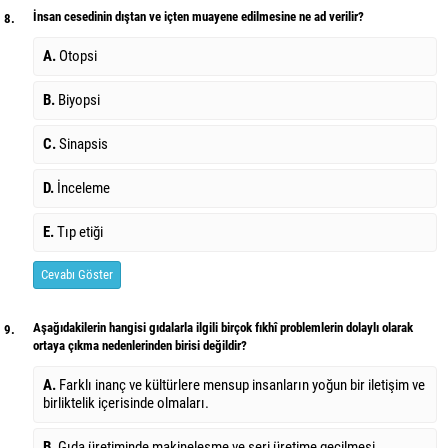
İnsan cesedinin dıştan ve içten muayene edilmesine ne ad verilir?
8.
A.
Otopsi
B.
Biyopsi
C.
Sinapsis
D.
İnceleme
E.
Tıp etiği
Cevabı Göster
Aşağıdakilerin hangisi gıdalarla ilgili birçok fıkhî problemlerin dolaylı olarak
9.
ortaya çıkma nedenlerinden birisi değildir?
A.
Farklı inanç ve kültürlere mensup insanların yoğun bir iletişim ve
birliktelik içerisinde olmaları.
B.
Gıda üretiminde makineleşme ve seri üretime geçilmesi.