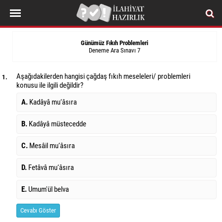
Günümüz Fıkıh Problemleri
Deneme Ara Sınavı 7
Aşağıdakilerden hangisi çağdaş fıkıh meseleleri/ problemleri
1.
konusu ile ilgili değildir?
A.
Kadâyâ mu‘âsıra
B.
Kadâyâ müstecedde
C.
Mesâil mu‘âsıra
D.
Fetâvâ mu‘âsıra
E.
Umum'ül belva
Cevabı Göster