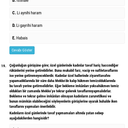
B.
İstihale
C.
Li aynihi haram
D.
Li gayrihi haram
E.
Habais
Cevabı Göster
Çoğunluğun görüşüne göre; özel günlerinde kadınlar tavaf hariç haccındiğer
19.
rükünlerini yerine getirebilirler. Buna mukabil farz, vacip ve nafiletavaflarını
ise yerine getiremeyeceklerdir. Kadınlar özel hallerinde ziyarettavafını
yapamadıklarında bir süre daha Mekke’de kalıp hükmen temizolduklarında
bu tavafı yerine getirmelidirler. Eğer bekleme imkânları yoksahükmen temiz
oldukları bir zamanda Mekke’ye tekrar gelerek tavaflarınıyapmalıdırlar.
Bekleme ve tekrar gelme imkânları olmayan kadınların zaruretilkesi ve
bunun mümkün olabileceğini söyleyenlerin görüşlerine uyarak buhalde iken
tavaflarını yapmaları önerilebilir.
Kadınların özel günlerinde tavaf yapmamaları altında yatan sebep
aşağıdakilerden hangisidir?