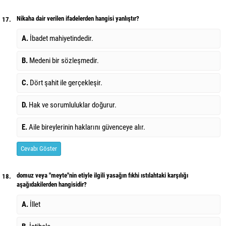
Nikaha dair verilen ifadelerden hangisi yanlıştır?
17.
A.
İbadet mahiyetindedir.
B.
Medeni bir sözleşmedir.
C.
Dört şahit ile gerçekleşir.
D.
Hak ve sorumluluklar doğurur.
E.
Aile bireylerinin haklarını güvenceye alır.
Cevabı Göster
domuz veya "meyte"nin etiyle ilgili yasağın fıkhi ıstılahtaki karşılığı
18.
aşağıdakilerden hangisidir?
A.
İllet