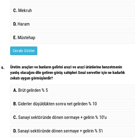
C.
Mekruh
D.
Haram
E.
Müstehap
Cevabı Göster
Üretim araçları ve bunların gelirini arazi ve arazi ürünlerine benzetmenin
6.
yanlış olacağını dile getiren görüş sahipleri Sınaî servetler için ne kadarlık
zekatı uygun görmüşlerdir?
A.
Brüt gelirden % 5
B.
Giderler düşüldükten sonra net gelirden % 10
C.
Sanayi sektöründe dönen sermaye + gelirin % 10’u
D.
Sanayi sektöründe dönen sermaye + gelirin % 5’i