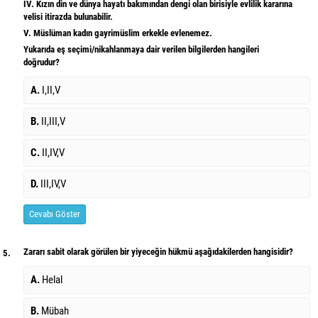
IV. Kızın din ve dünya hayatı bakımından dengi olan birisiyle evlilik kararına
velisi itirazda bulunabilir.
V. Müslüman kadın gayrimüslim erkekle evlenemez.
Yukarıda eş seçimi/nikahlanmaya dair verilen bilgilerden hangileri
doğrudur?
A.
I,II,V
B.
II,III,V
C.
II,IV,V
D.
III,IV,V
Cevabı Göster
Zararı sabit olarak görülen bir yiyeceğin hükmü aşağıdakilerden hangisidir?
5.
A.
Helal
B.
Mübah