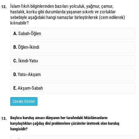
İslam fıkıh bilginlerinden bazıları yolculuk, yağmur, çamur,
12.
hastalık, korku gibi durumlarda yaşanan sıkıntı ve zorluklar
sebebiyle aşağıdaki hangi namazlar birleştirilerek (cem edilerek)
kılınabilir?
A.
Sabah-Öğlen
B.
Öğlen-İkindi
C.
İkindi-Yatsı
D.
Yatsı-Akşam
E.
Akşam-Sabah
Cevabı Göster
Başlıca kuruluş amacı dünyanın her tarafındaki Müslümanların
13.
karşılaştıkları çağdaş dinî problemlere çözümler üretmek olan kuruluş
hangisidir?