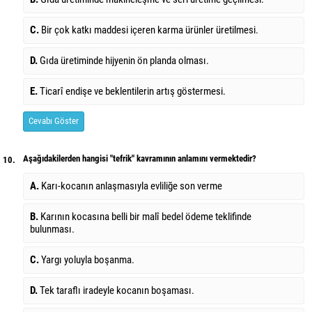
C.
Bir çok katkı maddesi içeren karma ürünler üretilmesi.
D.
Gıda üretiminde hijyenin ön planda olması.
E.
Ticarî endişe ve beklentilerin artış göstermesi.
Cevabı Göster
Aşağıdakilerden hangisi "tefrik" kavramının anlamını vermektedir?
10.
A.
Karı-kocanın anlaşmasıyla evliliğe son verme
B.
Karının kocasına belli bir malî bedel ödeme teklifinde
bulunması.
C.
Yargı yoluyla boşanma.
D.
Tek taraflı iradeyle kocanın boşaması.