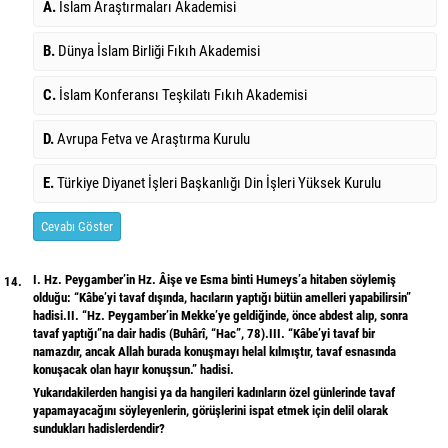
A.
İslam Araştırmaları Akademisi
B.
Dünya İslam Birliği Fıkıh Akademisi
C.
İslam Konferansı Teşkilatı Fıkıh Akademisi
D.
Avrupa Fetva ve Araştırma Kurulu
E.
Türkiye Diyanet İşleri Başkanlığı Din İşleri Yüksek Kurulu
Cevabı Göster
I. Hz. Peygamber’in Hz. Âişe ve Esma binti Humeys’a hitaben söylemiş
14.
olduğu: “Kâbe’yi tavaf dışında, hacıların yaptığı bütün amelleri yapabilirsin”
hadisi.II. “Hz. Peygamber’in Mekke’ye geldiğinde, önce abdest alıp, sonra
tavaf yaptığı”na dair hadis (Buhârî, “Hac”, 78).III. “Kâbe’yi tavaf bir
namazdır, ancak Allah burada konuşmayı helal kılmıştır, tavaf esnasında
konuşacak olan hayır konuşsun.” hadisi.
Yukarıdakilerden hangisi ya da hangileri kadınların özel günlerinde tavaf
yapamayacağını söyleyenlerin, görüşlerini ispat etmek için delil olarak
sundukları hadislerdendir?