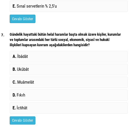
E.
Sınaî servetlerin % 2,5’u
Cevabı Göster
Gündelik hayattaki bütün helal haramlar başta olmak üzere kişiler, kurumlar
7.
ve toplumlar arasındaki her türlü sosyal, ekonomik, siyasî ve hukukî
ilişkileri kapsayan kavram aşağıdakilerden hangisidir?
A.
İbâdât
B.
Ukûbât
C.
Muâmelât
D.
Fıkıh
E.
İctihât
Cevabı Göster