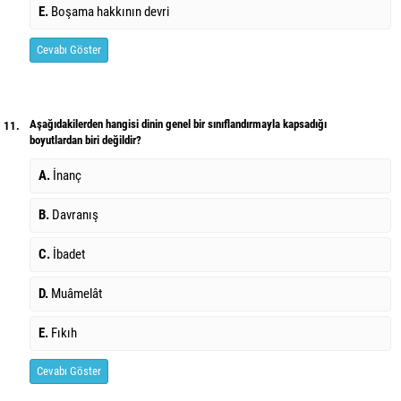
E.
Boşama hakkının devri
Cevabı Göster
Aşağıdakilerden hangisi dinin genel bir sınıflandırmayla kapsadığı
11.
boyutlardan biri değildir?
A.
İnanç
B.
Davranış
C.
İbadet
D.
Muâmelât
E.
Fıkıh
Cevabı Göster