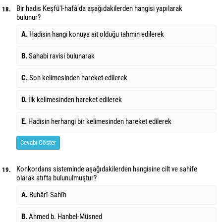
Bir hadis Keşfü'l-hafâ'da aşağıdakilerden hangisi yapılarak
18.
bulunur?
A.
Hadisin hangi konuya ait olduğu tahmin edilerek
B.
Sahabi ravisi bulunarak
C.
Son kelimesinden hareket edilerek
D.
İlk kelimesinden hareket edilerek
E.
Hadisin herhangi bir kelimesinden hareket edilerek
Cevabı Göster
Konkordans sisteminde aşağıdakilerden hangisine cilt ve sahife
19.
olarak atıfta bulunulmuştur?
A.
Buhârî-Sahîh
B.
Ahmed b. Hanbel-Müsned