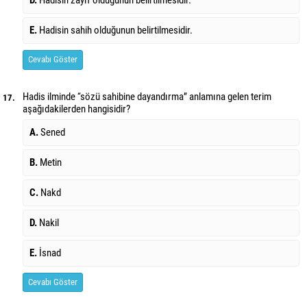
D.
Hadisin zayıf olduğunun belirtilmesidir.
E.
Hadisin sahih olduğunun belirtilmesidir.
Cevabı Göster
Hadis ilminde ‘‘sözü sahibine dayandırma’’ anlamına gelen terim
17.
aşağıdakilerden hangisidir?
A.
Sened
B.
Metin
C.
Nakd
D.
Nakil
E.
İsnad
Cevabı Göster