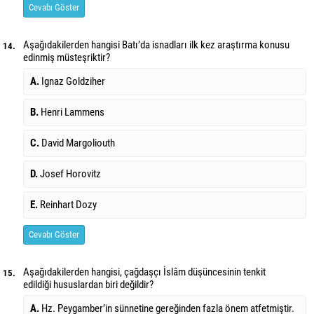
Cevabı Göster
Aşağıdakilerden hangisi Batı’da isnadları ilk kez araştırma konusu
14.
edinmiş müsteşriktir?
A.
Ignaz Goldziher
B.
Henri Lammens
C.
David Margoliouth
D.
Josef Horovitz
E.
Reinhart Dozy
Cevabı Göster
Aşağıdakilerden hangisi, çağdaşçı İslâm düşüncesinin tenkit
15.
edildiği hususlardan biri değildir?
A.
Hz. Peygamber’in sünnetine gereğinden fazla önem atfetmiştir.