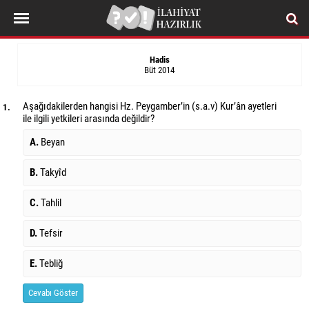
Hadis
Büt 2014
Aşağıdakilerden hangisi Hz. Peygamber’in (s.a.v) Kur’ân ayetleri
1.
ile ilgili yetkileri arasında değildir?
A.
Beyan
B.
Takyîd
C.
Tahlil
D.
Tefsir
E.
Tebliğ
Cevabı Göster