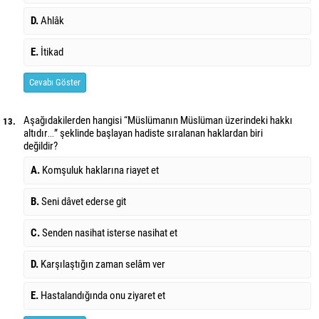
D.
Ahlâk
E.
İtikad
Cevabı Göster
Aşağıdakilerden hangisi “Müslümanın Müslüman üzerindeki hakkı
13.
altıdır…” şeklinde başlayan hadiste sıralanan haklardan biri
değildir?
A.
Komşuluk haklarına riayet et
B.
Seni dâvet ederse git
C.
Senden nasihat isterse nasihat et
D.
Karşılaştığın zaman selâm ver
E.
Hastalandığında onu ziyaret et