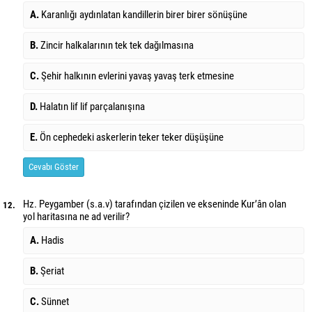
A.
Karanlığı aydınlatan kandillerin birer birer sönüşüne
B.
Zincir halkalarının tek tek dağılmasına
C.
Şehir halkının evlerini yavaş yavaş terk etmesine
D.
Halatın lif lif parçalanışına
E.
Ön cephedeki askerlerin teker teker düşüşüne
Cevabı Göster
Hz. Peygamber (s.a.v) tarafından çizilen ve ekseninde Kur’ân olan
12.
yol haritasına ne ad verilir?
A.
Hadis
B.
Şeriat
C.
Sünnet