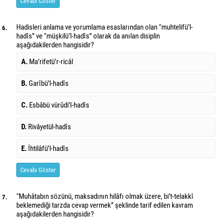
Cevabı Göster
Hadisleri anlama ve yorumlama esaslarından olan ‘‘muhtelifü’l-
6.
hadîs’’ ve ‘‘müşkilü’l-hadîs’’ olarak da anılan disiplin
aşağıdakilerden hangisidir?
A.
Ma’rifetü’r-ricâl
B.
Garîbü’l-hadîs
C.
Esbâbü vürûdi’l-hadîs
D.
Rivâyetül-hadîs
E.
İhtilâfü’l-hadîs
Cevabı Göster
“Muhâtabın sözünü, maksadının hilâfı olmak üzere, bi’t-telakkî
7.
beklemediği tarzda cevap vermek” şeklinde tarif edilen kavram
aşağıdakilerden hangisidir?