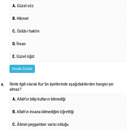
A.
Güzel söz
B.
Hikmet
C.
Üslûb-i hakîm
D.
İhsan
E.
Güzel öğüt
Cevabı Göster
İlimle ilgili olarak Kur’ân âyetlerinde aşağıdakilerden hangisi yer
8.
almaz?
A.
Allah’ın bilip kulların bilmediği
B.
Allah’ın insana bilmediğini öğrettiği
C.
Âlimin peygamber varisi olduğu