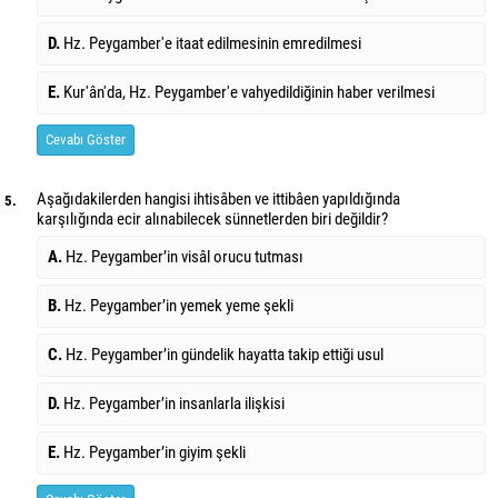
D.
Hz. Peygamber'e itaat edilmesinin emredilmesi
E.
Kur'ân'da, Hz. Peygamber'e vahyedildiğinin haber verilmesi
Cevabı Göster
Aşağıdakilerden hangisi ihtisâben ve ittibâen yapıldığında
5.
karşılığında ecir alınabilecek sünnetlerden biri değildir?
A.
Hz. Peygamber’in visâl orucu tutması
B.
Hz. Peygamber’in yemek yeme şekli
C.
Hz. Peygamber’in gündelik hayatta takip ettiği usul
D.
Hz. Peygamber’in insanlarla ilişkisi
E.
Hz. Peygamber’in giyim şekli