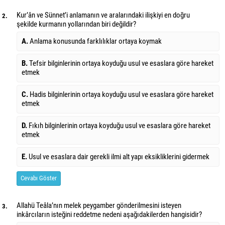
Kur’ân ve Sünnet’i anlamanın ve aralarındaki ilişkiyi en doğru
2.
şekilde kurmanın yollarından biri değildir?
A.
Anlama konusunda farklılıklar ortaya koymak
B.
Tefsir bilginlerinin ortaya koyduğu usul ve esaslara göre hareket
etmek
C.
Hadis bilginlerinin ortaya koyduğu usul ve esaslara göre hareket
etmek
D.
Fıkıh bilginlerinin ortaya koyduğu usul ve esaslara göre hareket
etmek
E.
Usul ve esaslara dair gerekli ilmi alt yapı eksikliklerini gidermek
Cevabı Göster
Allahü Teâla’nın melek peygamber gönderilmesini isteyen
3.
inkârcıların isteğini reddetme nedeni aşağıdakilerden hangisidir?