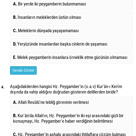
A.
Bir yerde iki peygamberin bulunmaması
B.
İnsanların meleklerden üstün olması
C.
Meleklerin dünyada yaşayamaması
D.
Yeryüzünde insanlardan başka cinlerin de yaşaması
E.
Melek peygamberin insanlara örneklik etme gücünün olmaması
Cevabı Göster
Aşağıdakilerden hangisi Hz. Peygamber'in (s.a.v) Kur'ân-ı Kerîm
4.
dışında da vahiy aldığını doğrudan gösteren delillerden biridir?
A.
Allah Resûlü'ne tebliğ görevinin verilmesi
B.
Kur'ân'da Allah'ın, Hz. Peygamber'in iki eşi arasındaki gizli bir
konuşmayı, Hz. Peygamber'e haber verdiğinin belirtilmesi
C.
Hz. Peygamber'in ashabı arasındaki ihtilaflara çözüm bulması