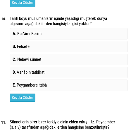
Cevabı Göster
Tarih boyu müslümanların içinde yaşadığı müşterek dünya
10.
algısının aşağıdakilerden hangisiyle ilgisi yoktur?
A.
Kur’ân-ı Kerîm
B.
Felsefe
C.
Nebevî sünnet
D.
Ashâbın tatbîkatı
E.
Peygambere ittibâ
Cevabı Göster
Sünnetlerin birer birer terkiyle dinin elden çıkışı Hz. Peygamber
11.
(s.a.v) tarafından aşağıdakilerden hangisine benzetilmiştir?