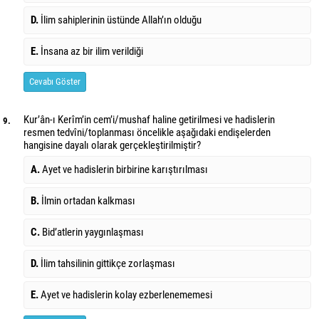
D.
İlim sahiplerinin üstünde Allah’ın olduğu
E.
İnsana az bir ilim verildiği
Cevabı Göster
Kur’ân-ı Kerîm’in cem’i/mushaf haline getirilmesi ve hadislerin
9.
resmen tedvîni/toplanması öncelikle aşağıdaki endişelerden
hangisine dayalı olarak gerçekleştirilmiştir?
A.
Ayet ve hadislerin birbirine karıştırılması
B.
İlmin ortadan kalkması
C.
Bid’atlerin yaygınlaşması
D.
İlim tahsilinin gittikçe zorlaşması
E.
Ayet ve hadislerin kolay ezberlenememesi