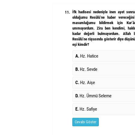
İfk hadisesi nedeniyle inen ayet sonr
11.
olduğumu Resûlü’ne haber vereceğin
masumluğumu bildirmek için Kur’ân 
ummuyordum. Zira ben kendimi, hakkı
kadar değerli bulmuyordum. Allah
Resûlü’ne rüyasında gösterir diye düşü
eşi kimdir?
A.
Hz. Hatice
B.
Hz. Sevde
C.
Hz. Aişe
D.
Hz. Ümmü Seleme
E.
Hz. Safiye
Cevabı Göster