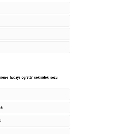
n-i hüdâyı öğretti” şeklindeki sözü
aha
ud