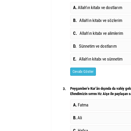
A.
Allah’ın kitabı ve dostlarım
B.
Allah’ın kitabı ve sözlerim
C.
Allah’ın kitabı ve alimlerim
D.
Sünnetim ve dostlarım
E.
Allah’ın kitabı ve sünnetim
Cevabı Göster
Peygamber’e Kur’ân dışında da vahiy geld
3.
Efendimizin sırrını Hz Aişe ile paylaşan 
A.
Fatma
B.
Ali
C.
Hafsa