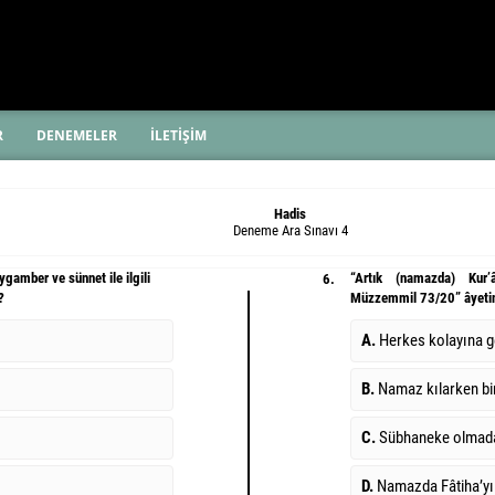
R
DENEMELER
İLETİŞİM
Hadis
Deneme Ara Sınavı 4
gamber ve sünnet ile ilgili
“Artık (namazda) Kur’
6.
?
Müzzemmil 73/20” âyetini 
A.
Herkes kolayına g
B.
Namaz kılarken bi
C.
Sübhaneke olmad
D.
Namazda Fâtiha’yı