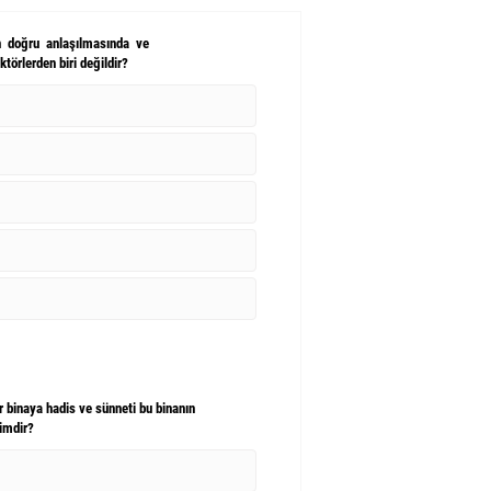
in doğru anlaşılmasında ve
törlerden biri değildir?
ir binaya hadis ve sünneti bu binanın
kimdir?