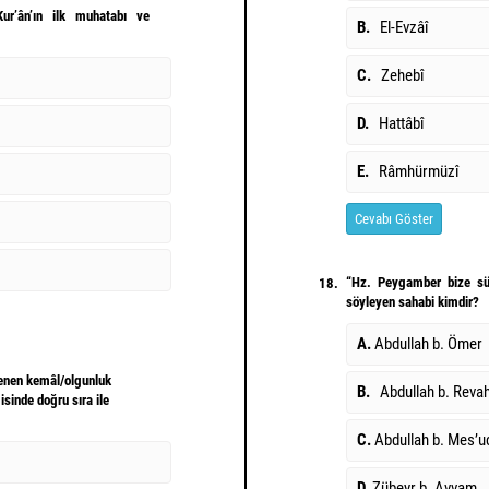
r’ân’ın ilk muhatabı ve
B.
El-Evzâî
C.
Zehebî
D.
Hattâbî
E.
Râmhürmüzî
Cevabı Göster
“Hz. Peygamber bize süne
18.
söyleyen sahabi kimdir?
A.
Abdullah b. Ömer
lenen kemâl/olgunluk
B.
Abdullah b. Rev
sinde doğru sıra ile
C.
Abdullah b. Mes’
D.
Zübeyr b. Avvam