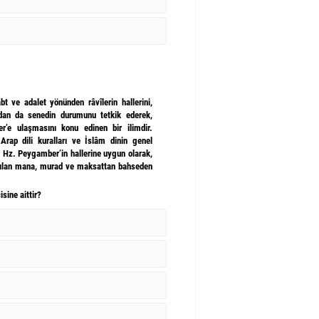
abt ve adalet yönünden râvîlerin hallerini,
ndan da senedin durumunu tetkik ederek,
r’e ulaşmasını konu edinen bir ilimdir.
 Arap dili kuralları ve İslâm dinin genel
, Hz. Peygamber’in hallerine uygun olarak,
şılan mana, murad ve maksattan bahseden
isine aittir?