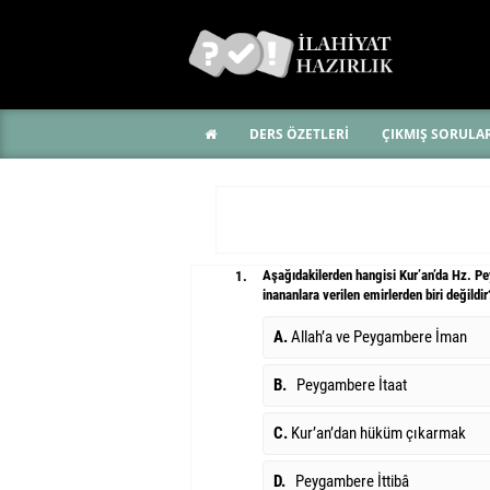
DERS ÖZETLERİ
ÇIKMIŞ SORULA
Aşağıdakilerden hangisi Kur’an’da Hz. Pey
1.
inananlara verilen emirlerden biri değildir
A.
Allah’a ve Peygambere İman
B.
Peygambere İtaat
C.
Kur’an’dan hüküm çıkarmak
D.
Peygambere İttibâ