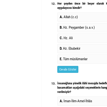
Her şeyden önce bir beşer olarak Ku
12.
uygulayıcısı kimdir?
A.
Allah (c.c)
B.
Hz. Peygamber (s.a.v.)
C.
Hz. Ali
D.
Hz. Ebubekir
E.
Tüm müslümanlar
Cevabı Göster
İnsanoğluna yönelik ilâhî mesajda hedef
13.
basamakları aşağıdaki seçeneklerin hangi
verilmiştir?
A.
İman-İlim-Amel-İhlâs