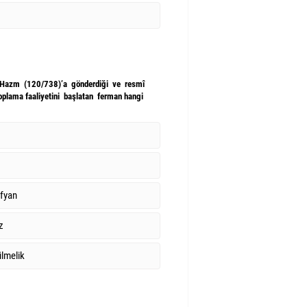
b. Hazm (120/738)’a gönderdiği ve resmî
plama faaliyetini başlatan ferman hangi
fyan
z
lmelik