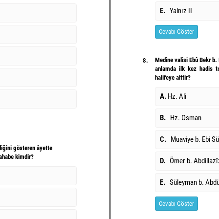
E.
Yalnız II
Cevabı Göster
Medine valisi Ebû Bekr 
8.
anlamda ilk kez hadis to
halifeye aittir?
A.
Hz. Ali
B.
Hz. Osman
C.
Muaviye b. Ebi Sü
iğini gösteren âyette
sahabe kimdir?
D.
Ömer b. Abdillazî
E.
Süleyman b. Abdü
Cevabı Göster