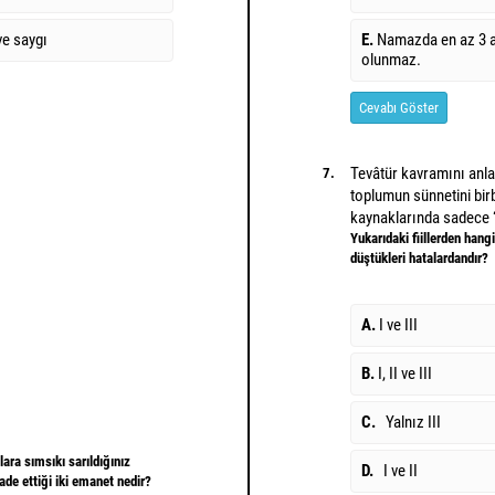
ve saygı
E.
Namazda en az 3 
olunmaz.
Cevabı Göster
Tevâtür kavramını anl
7.
toplumun sünnetini bir
kaynaklarında sadece “
Yukarıdaki fiillerden hangi
düştükleri hatalardandır?
A.
I ve III
B.
I, II ve III
C.
Yalnız III
ara sımsıkı sarıldığınız
D.
I ve II
ade ettiği iki emanet nedir?