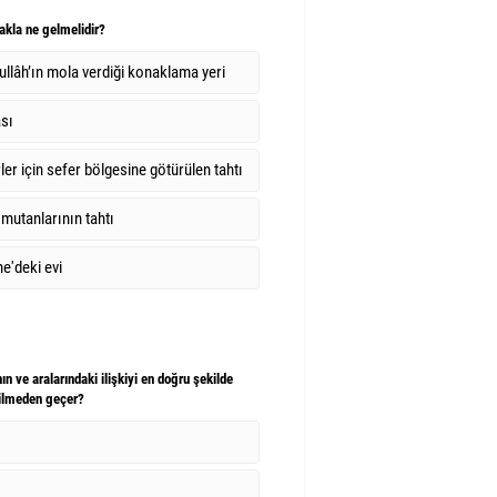
akla ne gelmelidir?
llâh’ın mola verdiği konaklama yeri
ası
ler için sefer bölgesine götürülen tahtı
utanlarının tahtı
e'deki evi
n ve aralarındaki ilişkiyi en doğru şekilde
bilmeden geçer?