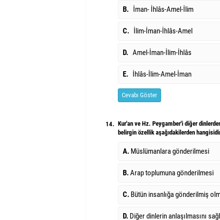
B.
İman- İhlâs-Amel-İlim
C.
İlim-İman-İhlâs-Amel
D.
Amel-İman-İlim-İhlâs
E.
İhlâs-İlim-Amel-İman
Cevabı Göster
Kur'an ve Hz. Peygamber'i diğer dinlerden
14.
belirgin özellik aşağıdakilerden hangisidi
A.
Müslümanlara gönderilmesi
B.
Arap toplumuna gönderilmesi
C.
Bütün insanlığa gönderilmiş ol
D.
Diğer dinlerin anlaşılmasını sağ