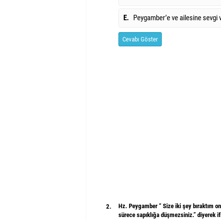
E.
Peygamber’e ve ailesine sevgi 
Cevabı Göster
Hz. Peygamber “ Size iki şey bıraktım onl
2.
sürece sapıklığa düşmezsiniz.” diyerek if