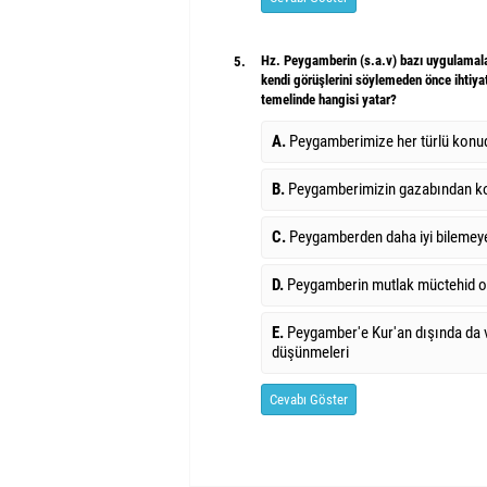
Hz. Peygamberin (s.a.v) bazı uygulamalar
5.
kendi görüşlerini söylemeden önce ihtiyat
temelinde hangisi yatar?
A.
Peygamberimize her türlü konud
B.
Peygamberimizin gazabından k
C.
Peygamberden daha iyi bilemeye
D.
Peygamberin mutlak müctehid o
E.
Peygamber'e Kur'an dışında da v
düşünmeleri
Cevabı Göster