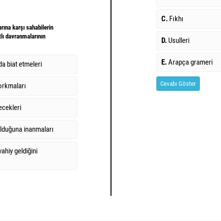
C.
Fıkhı
ına karşı sahabilerin
lı davranmalarının
D.
Usulleri
E.
Arapça grameri
a biat etmeleri
Cevabı Göster
orkmaları
cekleri
lduğuna inanmaları
ahiy geldiğini