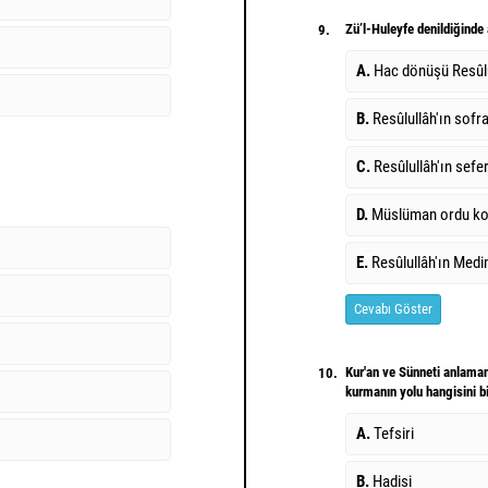
Zü’l-Huleyfe denildiğinde 
9.
A.
Hac dönüşü Resûlu
B.
Resûlullâh'ın sofr
C.
Resûlullâh'ın sefer
D.
Müslüman ordu kom
E.
Resûlullâh'ın Medin
Cevabı Göster
Kur'an ve Sünneti anlamanı
10.
kurmanın yolu hangisini 
A.
Tefsiri
B.
Hadisi