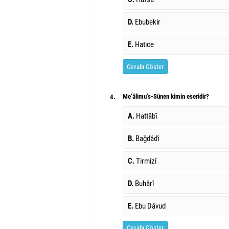
D.
Ebubekir
E.
Hatice
Cevabı Göster
Me‘âlimu’s-Sünen kimin eseridir?
4.
A.
Hattâbî
B.
Bağdâdî
C.
Tirmizî
D.
Buhârî
E.
Ebu Dâvud
Cevabı Göster