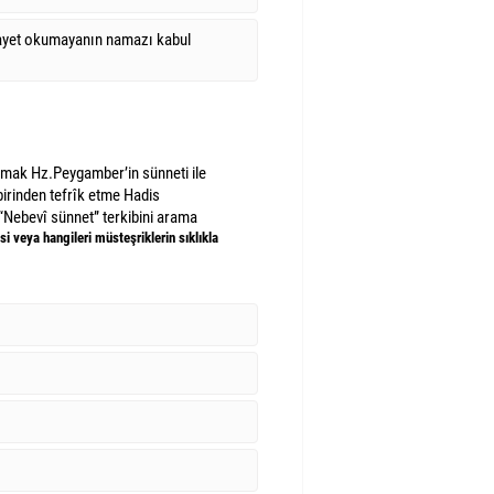
ayet okumayanın namazı kabul
amak Hz.Peygamber’in sünneti ile
birinden tefrîk etme Hadis
Nebevî sünnet” terkibini arama
si veya hangileri müsteşriklerin sıklıkla