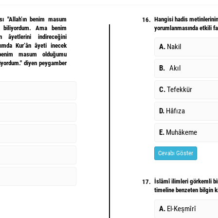
ası "Allah’ın benim masum
Hangisi hadis metinlerin
16.
i biliyordum. Ama benim
yorumlanmasında etkili fak
âyetlerini indireceğini
mda Kur’ân âyeti inecek
A.
Nakil
 benim masum olduğumu
nüyordum." diyen peygamber
B.
Akıl
C.
Tefekkür
D.
Hâfıza
E.
Muhâkeme
Cevabı Göster
İslâmî ilimleri görkemli b
17.
timeline benzeten bilgin 
A.
El-Keşmîrî