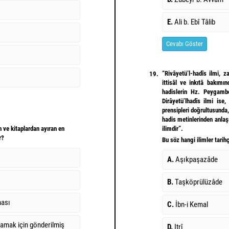
E.
Ali b. Ebî Tâlib
Cevabı Göster
“Rivâyetü’l-hadîs ilmi, z
19.
ittisâl ve inkıtâ bakımı
hadislerin Hz. Peygambe
Dirâyetü’lhadîs ilmi ise,
prensipleri doğrultusunda
hadis metinlerinden anla
 ve kitaplardan ayıran en
ilimdir”.
r?
Bu söz hangi ilimler tarihç
A.
Aşıkpaşazâde
B.
Taşköprülüzâde
ması
C.
İbn-i Kemal
lamak için gönderilmiş
D.
Itrî