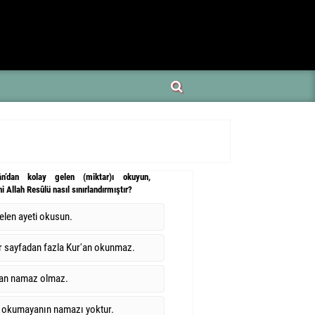
ân’dan kolay gelen (miktar)ı okuyun,
Allah Resûlü nasıl sınırlandırmıştır?
elen ayeti okusun.
r sayfadan fazla Kur'an okunmaz.
an namaz olmaz.
 okumayanın namazı yoktur.