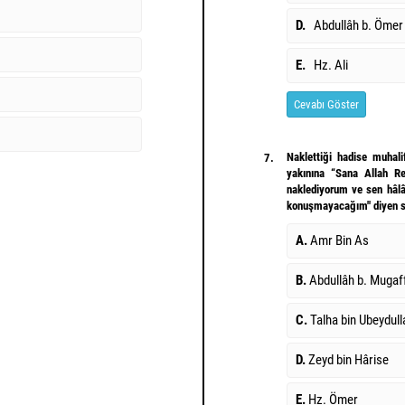
D.
Abdullâh b. Ömer
E.
Hz. Ali
Cevabı Göster
Naklettiği hadise muhali
7.
yakınına “Sana Allah Re
naklediyorum ve sen hâl
konuşmayacağım'' diyen 
A.
Amr Bin As
B.
Abdullâh b. Mugaf
C.
Talha bin Ubeydull
D.
Zeyd bin Hârise
E.
Hz. Ömer