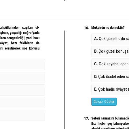
hsüllerinden sayılan el-
Muksirûn ne demektir?
16.
işinde, yaşadığı coğrafyada
tiren dengesizliği, yani bazı
A.
Çok güzel huylu s
vâyet, bazı fakihlerin de
şını eleştirerek söz konusu
B.
Çok güzel konuşa
C.
Çok seyahat eden
D.
Çok ibadet eden s
E.
Çok hadis rivâyet 
Cevabı Göster
Seferî namazını bulamadı
17.
Biz hiçbir şey bilmiyorke
aleyhi vesellem- gönderdi