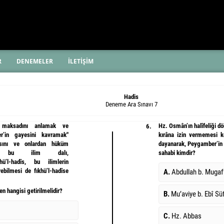
R
DENEMELER
İLETİŞİM
Hadis
Deneme Ara Sınavı 7
e maksadını anlamak ve
Hz. Osmân’ın halîfeliği 
6.
r’in gayesini kavramak"
kırâna izin vermemesi k
asını ve onlardan hüküm
dayanarak, Peygamber’in (
en bu ilim dalı,
sahabi kimdir?
Fıkhü’l-hadîs, bu ilimlerin
rebilmesi de fıkhü’l-hadîse
A.
Abdullah b. Muga
en hangisi getirilmelidir?
B.
Mu’aviye b. Ebî S
C.
Hz. Abbas