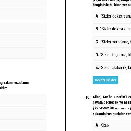
hangisinde bu hitab yer a
A.
“Sizler doktorsunu
B.
“Sizler doktorsunu
C.
“Sizler yarasınız,
D.
“Sizler ilaçsınız, b
E.
"Sizler akılsınız, b
Cevabı Göster
ışmaların esaslarını
idir?
Allah, Kur’ân-ı Kerîm’i 
10.
hayata geçirecek ve nasıl
gösterecek bir ............
Yukarıda boş bırakılan yer
A.
Kitap