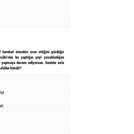
f hareket etmekte ısrar ettiğini gördüğü
sûlü’nün bu yaptığın şeyi yasakladığını
â yapmaya devam ediyorsun. Seninle asla
sahâbe kimdir?
fel
ah