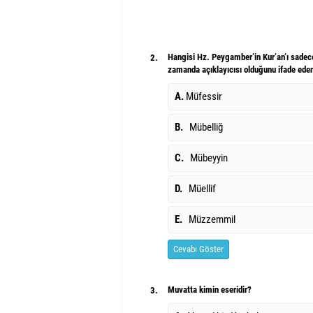
Hangisi Hz. Peygamber’in Kur’an’ı sadece 
2.
zamanda açıklayıcısı olduğunu ifade ede
A.
Müfessir
B.
Mübelliğ
C.
Mübeyyin
D.
Müellif
E.
Müzzemmil
Cevabı Göster
Muvatta kimin eseridir?
3.