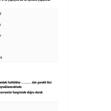
d
s
m
ha
i farklılıklar .......... dair gerekli ilmi
kaynaklanmaktadır.
avramlar hangisinde doğru olarak