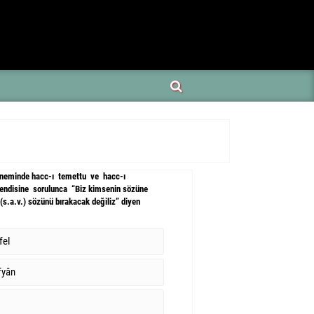
döneminde hacc-ı temettu ve hacc-ı
endisine sorulunca “Biz kimsenin sözüne
s.a.v.) sözünü bırakacak değiliz” diyen
ffel
üfyân