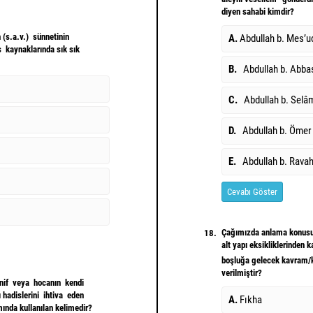
diyen sahabi kimdir?
 (s.a.v.) sünnetinin
A.
Abdullah b. Mes’u
s kaynaklarında sık sık
B.
Abdullah b. Abba
C.
Abdullah b. Selâ
D.
Abdullah b. Ömer
E.
Abdullah b. Rava
Cevabı Göster
Çağımızda anlama konusundak
18.
alt yapı eksikliklerinden 
boşluğa gelecek kavram/k
verilmiştir?
nnif veya hocanın kendi
 hadislerini ihtiva eden
A.
Fıkha
nda kullanılan kelimedir?