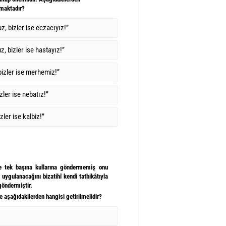
lmaktadır?
z, bizler ise eczacıyız!”
z, bizler ise hastayız!”
 bizler ise merhemiz!”
izler ise nebatız!”
izler ise kalbiz!”
de tek başına kullarına göndermemiş onu
 uygulanacağını bizatihî kendi tatbikâtıyla
 göndermiştir.
e aşağıdakilerden hangisi getirilmelidir?