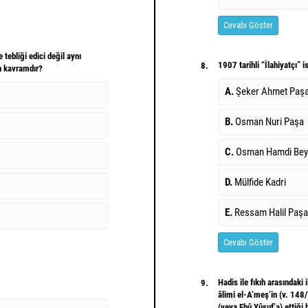
Cevabı Göster
tebliği edici değil aynı
1907 tarihli “İlahiyatçı” i
8.
n kavramdır?
A.
Şeker Ahmet Paş
B.
Osman Nuri Paşa
C.
Osman Hamdi Bey
D.
Mülfide Kadri
E.
Ressam Halil Paşa
Cevabı Göster
Hadis ile fıkıh arasındaki
9.
âlimi el-A’meş’in (v. 148
(veya Ebû Yûsuf’a) ettiği 