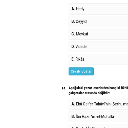
A.
Hedy
B.
Ceyyid
C.
Mevkuf
D.
Vicâde
E.
Rikâz
Cevabı Göster
Aşağıdaki yazar-eserlerden hangisi fikhü’
14.
çalışmalar arasında değildir?
A.
Ebû Ca’fer Tahâvî’nin -Şerhu ma‘
B.
İbn Hazm’ın -el-Muhallâ