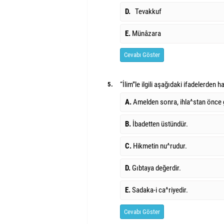
D.
Tevakkuf
E.
Münâzara
Cevabı Göster
“İlim”le ilgili aşağıdaki ifadelerden h
5.
A.
Amelden sonra, ihla^stan önce g
B.
İbadetten üstündür.
C.
Hikmetin nu^rudur.
D.
Gıbtaya değerdir.
E.
Sadaka-i ca^riyedir.
Cevabı Göster