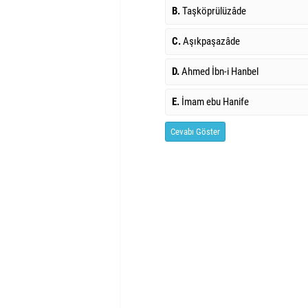
B.
Taşköprülüzâde
C.
Aşıkpaşazâde
D.
Ahmed İbn-i Hanbel
E.
İmam ebu Hanife
Cevabı Göster