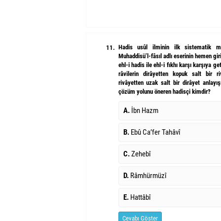
Hadis usûl ilminin ilk sistematik ma
11.
Muhaddisü’l-fâsıl adlı eserinin hemen gir
ehl-i hadis ile ehl-i fıkhı karşı karşıya ge
râvilerin dirâyetten kopuk salt bir ri
rivâyetten uzak salt bir dirâyet anlayı
çözüm yolunu öneren hadisçi kimdir?
A.
İbn Hazm
B.
Ebû Ca’fer Tahâvî
C.
Zehebî
D.
Râmhürmüzî
E.
Hattâbî
Cevabı Göster