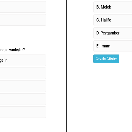
B.
Melek
C.
Halife
D.
Peygamber
E.
İmam
angisi yanlıştır?
Cevabı Göster
elir.