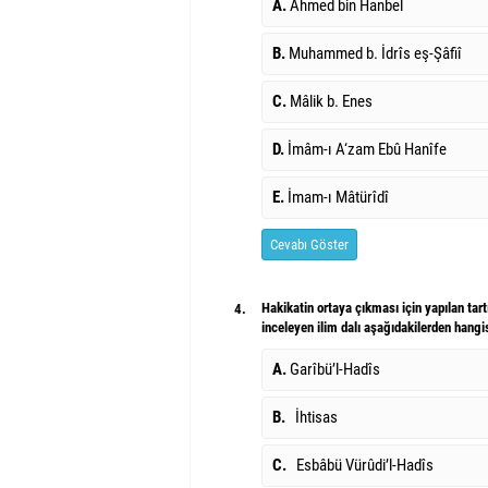
A.
Ahmed bin Hanbel
B.
Muhammed b. İdrîs eş-Şâfiî
C.
Mâlik b. Enes
D.
İmâm-ı A‘zam Ebû Hanîfe
E.
İmam-ı Mâtürîdî
Cevabı Göster
Hakikatin ortaya çıkması için yapılan tart
4.
inceleyen ilim dalı aşağıdakilerden hangis
A.
Garîbü’l-Hadîs
B.
İhtisas
C.
Esbâbü Vürûdi’l-Hadîs