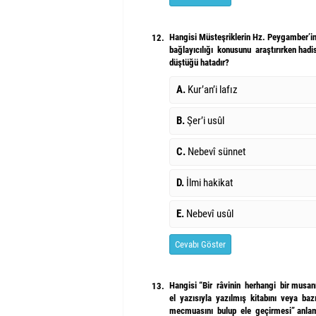
Hangisi Müsteşriklerin Hz. Peygamber’in
12.
bağlayıcılığı konusunu araştırırken hadi
düştüğü hatadır?
A.
Kur’an’i lafız
B.
Şer’i usûl
C.
Nebevî sünnet
D.
İlmi hakikat
E.
Nebevî usûl
Cevabı Göster
Hangisi “Bir râvinin herhangi bir musa
13.
el yazısıyla yazılmış kitabını veya bazı
mecmuasını bulup ele geçirmesi” anlamı