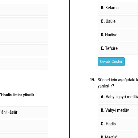
B.
Kelama
C.
Usüle
D.
Hadise
E.
Tefsire
Cevabı Göster
Sünnet için aşağıdaki 
19.
yanlıştır?
l-hadîs ilmine yönelik
A.
Vahy-i gayri metlü
B.
Vahy-i metlüv
âni’l-âsâr
C.
Hadis
D.
Merfu^