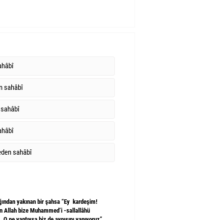
ahâbî
n sahâbî
 sahâbî
ahâbî
eden sahâbî
ğından yakınan bir şahsa “Ey kardeşim!
n Allah bize Muhammed’i -sallallâhü
. O ne yaptıysa biz de aynısını yapıyoruz”