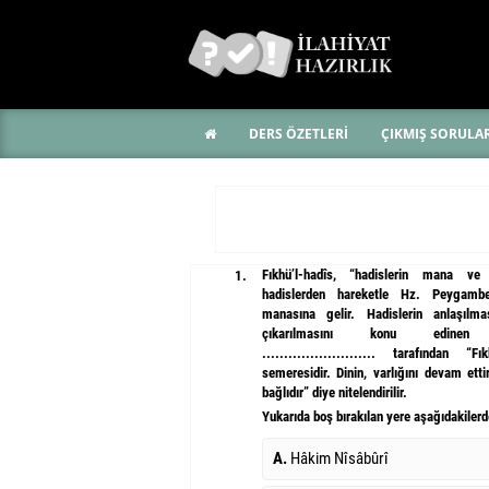
DERS ÖZETLERİ
ÇIKMIŞ SORULA
Fıkhü’l-hadîs, “hadislerin mana v
1.
hadislerden hareketle Hz. Peygambe
manasına gelir. Hadislerin anlaşılm
çıkarılmasını konu edin
.......................... tarafından “
semeresidir. Dinin, varlığını devam etti
bağlıdır” diye nitelendirilir.
Yukarıda boş bırakılan yere aşağıdakilerd
A.
Hâkim Nîsâbûrî