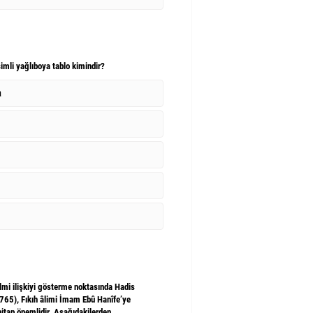
simli yağlıboya tablo kimindir?
a
 ilmi ilişkiyi gösterme noktasında Hadis
/765), Fıkıh âlimi İmam Ebû Hanîfe’ye
hitap önemlidir. Aşağıdakilerden