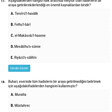
Aşağıdakilerden hangisi halk arasında meşhur olan haberlerin bir
17.
araya getirilerek
derlendiği en önemli kaynaklardan biridir?
A.
Tenvîrü’l-havâlik
B.
Fethu’l-bârî
C.
el-Makâsıdu’l-hasene
D.
Mesâbîhu’s-sünne
E.
Riyâzü’s-sâlihîn
Cevabı Göster
Buhari, eserinde tüm hadislerin bir araya getirilmediğini belirtmek
18.
için aşağıdaki
ifadelerden hangisini kullanmıştır?
A.
Muvatta
B.
Müstahrec