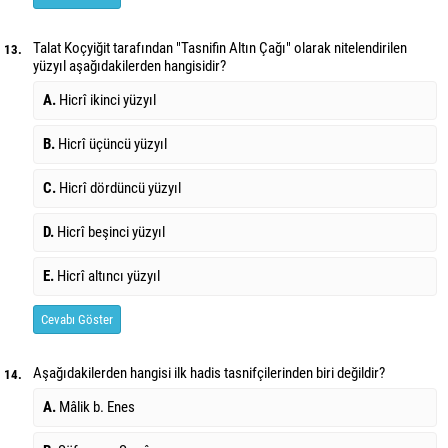
Talat Koçyiğit tarafından "Tasnifin Altın Çağı" olarak nitelendirilen
13.
yüzyıl aşağıdakilerden hangisidir?
A.
Hicrî ikinci yüzyıl
B.
Hicrî üçüncü yüzyıl
C.
Hicrî dördüncü yüzyıl
D.
Hicrî beşinci yüzyıl
E.
Hicrî altıncı yüzyıl
Cevabı Göster
Aşağıdakilerden hangisi ilk hadis tasnifçilerinden biri değildir?
14.
A.
Mâlik b. Enes