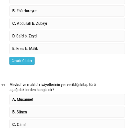
B.
Ebû Hureyre
C.
Abdullah b. Zübeyr
D.
Saîd b. Zeyd
E.
Enes b. Mâlik
Cevabı Göster
Mevkuf ve maktu’ rivâyetlerinin yer verildiği kitap türü
11.
aşağıdakilerden hangisidir?
A.
Musannef
B.
Sünen
C.
Câmi’