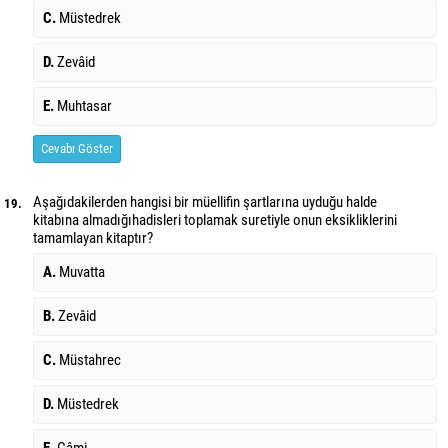
C.
Müstedrek
D.
Zevâid
E.
Muhtasar
Cevabı Göster
Aşağıdakilerden hangisi bir müellifin şartlarına uyduğu halde
19.
kitabına almadığı
hadisleri toplamak suretiyle onun eksikliklerini
tamamlayan kitaptır?
A.
Muvatta
B.
Zevâid
C.
Müstahrec
D.
Müstedrek