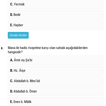
C.
Yermük
D.
Bedir
E.
Hayber
Cevabı Göster
Mana ile hadis rivayetine karşı olan sahabi aşağıdakilerden
8.
hangisidir?
A.
Âmir eş-Şa’bi
B.
Hz. Âişe
C.
Abdullah b. Mes’ûd
D.
Abdullah b. Ömer
E.
Enes b. Mâlik