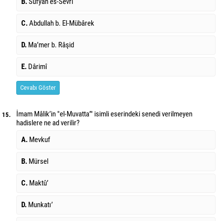
B.
Süfyan es-Sevrî
C.
Abdullah b. El-Mübârek
D.
Ma’mer b. Râşid
E.
Dârimî
Cevabı Göster
İmam Mâlik’in "el-Muvatta’" isimli eserindeki senedi verilmeyen
15.
hadislere ne ad verilir?
A.
Mevkuf
B.
Mürsel
C.
Maktû’
D.
Munkatı’