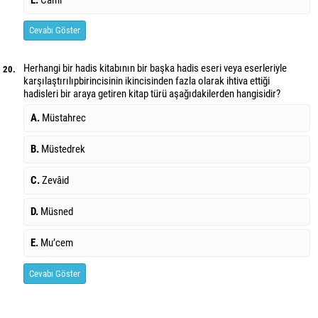
E.
Câmi
Cevabı Göster
Herhangi bir hadis kitabının bir başka hadis eseri veya eserleriyle
20.
karşılaştırılıp
birincisinin ikincisinden fazla olarak ihtiva ettiği
hadisleri bir araya getiren kitap türü aşağıdakilerden hangisidir?
A.
Müstahrec
B.
Müstedrek
C.
Zevâid
D.
Müsned
E.
Mu’cem
Cevabı Göster