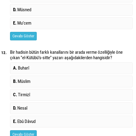
D.
Müsned
E.
Mu’cem
Cevabı Göster
Bir hadisin bütün farklı kanallarını bir arada verme özelliğiyle öne
12.
çıkan "el-Kütübü’s-sitte" yazarı aşağıdakilerden hangisidir?
A.
Buharî
B.
Müslim
C.
Tirmizî
D.
Nesaî
E.
Ebû Dâvud
Cevabı Göster