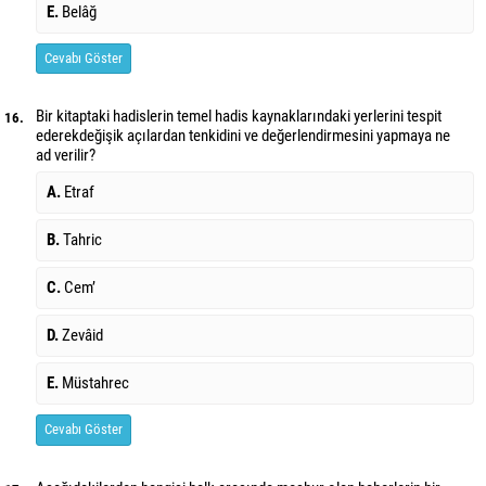
E.
Belâğ
Cevabı Göster
Bir kitaptaki hadislerin temel hadis kaynaklarındaki yerlerini tespit
16.
ederek
değişik açılardan tenkidini ve değerlendirmesini yapmaya ne
ad verilir?
A.
Etraf
B.
Tahric
C.
Cem’
D.
Zevâid
E.
Müstahrec
Cevabı Göster