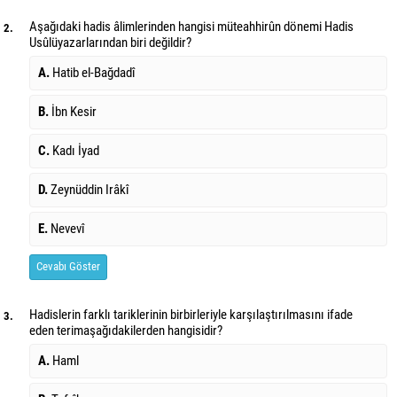
Aşağıdaki hadis âlimlerinden hangisi müteahhirûn dönemi Hadis
2.
Usûlü
yazarlarından biri değildir?
A.
Hatib el-Bağdadî
B.
İbn Kesir
C.
Kadı İyad
D.
Zeynüddin Irâkî
E.
Nevevî
Cevabı Göster
Hadislerin farklı tariklerinin birbirleriyle karşılaştırılmasını ifade
3.
eden terim
aşağıdakilerden hangisidir?
A.
Haml