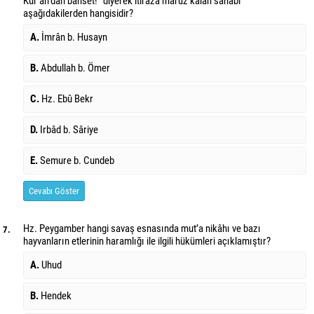
Kur’an'dan bahset!” diyerek itiraza maruz kalan sahabi
aşağıdakilerden hangisidir?
A.
İmrân b. Husayn
B.
Abdullah b. Ömer
C.
Hz. Ebû Bekr
D.
Irbâd b. Sâriye
E.
Semure b. Cundeb
Cevabı Göster
Hz. Peygamber hangi savaş esnasında mut’a nikâhı ve bazı
7.
hayvanların etlerinin haramlığı ile ilgili hükümleri açıklamıştır?
A.
Uhud
B.
Hendek