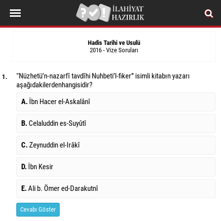
Hadis Tarihi ve Usulü
2016 - Vize Soruları
“Nüzhetü’n-nazarfî tavdîhi Nuhbeti’l-fiker” isimli kitabın yazarı
1.
aşağıdakilerden
hangisidir?
A.
İbn Hacer el-Askalânî
B.
Celaluddin es-Suyûtî
C.
Zeynuddin el-Irâkî
D.
İbn Kesir
E.
Ali b. Ömer ed-Darakutnî
Cevabı Göster