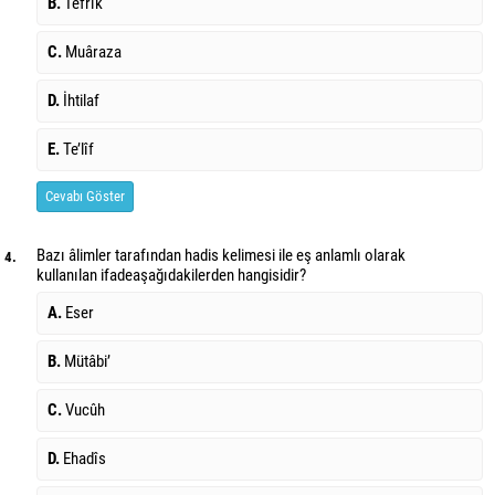
B.
Tefrîk
C.
Muâraza
D.
İhtilaf
E.
Te’lîf
Cevabı Göster
Bazı âlimler tarafından hadis kelimesi ile eş anlamlı olarak
4.
kullanılan ifade
aşağıdakilerden hangisidir?
A.
Eser
B.
Mütâbi’
C.
Vucûh
D.
Ehadîs