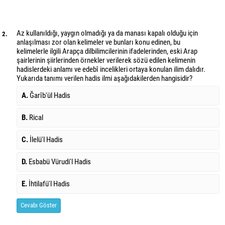
Az kullanıldığı, yaygın olmadığı ya da manası kapalı olduğu için
2.
anlaşılması zor olan kelimeler ve bunları konu edinen, bu
kelimelerle ilgili Arapça dilbilimcilerinin ifadelerinden, eski Arap
şairlerinin şiirlerinden örnekler verilerek sözü edilen kelimenin
hadislerdeki anlamı ve edebî incelikleri ortaya konulan ilim dalıdır.
Yukarıda tanımı verilen hadis ilmi aşağıdakilerden hangisidir?
A.
Ğarîb'ül Hadis
B.
Rical
C.
İlelü'l Hadis
D.
Esbabü Vürudi'l Hadis
E.
İhtilafü'l Hadis
Cevabı Göster