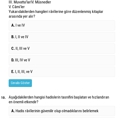
III. Muvatta’lar
IV. Müsnedler
V. Câmi‘ler
Yukarıdakilerden hangileri râvîlerine göre düzenlenmiş kitaplar
arasında yer alır?
A.
I ve IV
B.
I, II ve IV
C.
II, III ve V
D.
III, IV ve V
E.
I, II, III, ve V
Cevabı Göster
Aşağıdakilerden hangisi hadislerin tasnifini başlatan ve hızlandıran
10.
en önemli etkendir?
A.
Hadis râvîlerinin güvenilir olup olmadıklarını belirlemek