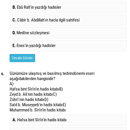
B.
Ebû Rafi'in yazdığı hadisler
C.
Câbir b. Abdillah'ın hacla ilgili sahifesi
D.
Medîne sözleşmesi
E.
Enes'in yazdığı hadisler
Cevabı Göster
Günümüze ulaşmış ve basılmış tedvin
dönemi eseri
6.
aşağıdakilerden hangisidir?
A)
Hafsa bint Sîrîn'in hadis kitabı
B)
Zeyd b. Ali'nin hadis kitabı
C)
Zührî'nin hadis kitabı
D)
Saîd b. Museyyeb'in hadis kitabı
E)
Muhammed b. Sîrîn'in hadis kitabı
A.
Hafsa bint Sîrîn'in hadis kitabı