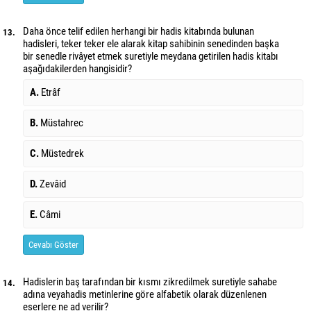
Daha önce telif edilen herhangi bir hadis kitabında bulunan
13.
hadisleri, teker teker ele alarak kitap sahibinin senedinden başka
bir senedle rivâyet etmek suretiyle meydana getirilen hadis kitabı
aşağıdakilerden hangisidir?
A.
Etrâf
B.
Müstahrec
C.
Müstedrek
D.
Zevâid
E.
Câmi
Cevabı Göster
Hadislerin baş tarafından bir kısmı zikredilmek suretiyle sahabe
14.
adına veya
hadis metinlerine göre alfabetik olarak düzenlenen
eserlere ne ad verilir?