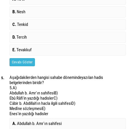
B.
Nesh
C.
Tenkid
D.
Tercih
E.
Tevakkuf
Cevabı Göster
Aşağıdakilerden hangisi sahabe döneminde
yazılan hadis
5.
belgelerinden biridir?
5.
A)
Abdullah b. Amr'ın sahifesi
B)
Ebû Râfi'in yazdığı hadisler
C)
Câbir b. Abdillah'ın hacla ilgili sahifesi
D)
Medîne sözleşmesi
E)
Enes'in yazdığı hadisler
A.
Abdullah b. Amr'ın sahifesi