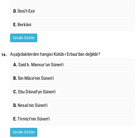
D.
İbnü’l-Esir
E.
Berkâni
Cevabı Göster
Aşağıdakilerden hangisi Kütüb-i Erbaa’dan değildir?
16.
A.
Said b. Mansur’un Sünen’i
B.
İbn Mâce’nin Sünen’i
C.
Ebu Dâvud’un Sünen’i
D.
Nesai’nin Sünen’i
E.
Tirmizi’nin Sünen’i
Cevabı Göster