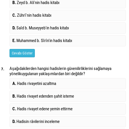
B.
Zeyd b. Ali'nin hadis kitabı
C.
Zührî'nin hadis kitabı
D.
Saîd b. Museyyeb'in hadis kitabı
E.
Muhammed b. Sîrîn'in hadis kitabı
Cevabı Göster
Aşağıdakilerden hangisi hadislerin güvenilirliklerini sağlamaya
7.
yönelik
uygulanan yaklaşımlardan biri değildir?
A.
Hadis rivayetini azaltma
B.
Hadis rivayet edenden şahit isteme
C.
Hadis rivayet edene yemin ettirme
D.
Hadisin râvilerini inceleme