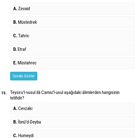
A.
Zevaid
B.
Müstedrek
C.
Tahric
D.
Etraf
E.
Müstahrec
Cevabı Göster
Teysiru’l-vusul ilâ Camiu’l-usul aşağıdaki âlimlerden hangisinin
15.
telifidir?
A.
Cevzaki
B.
İbnü’d-Deyba
C.
Humeydi