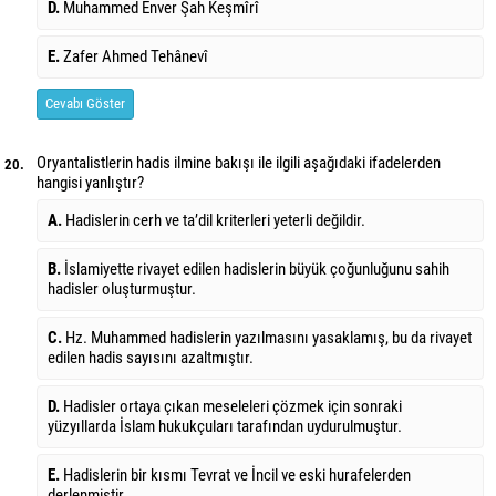
D.
Muhammed Enver Şah Keşmîrî
E.
Zafer Ahmed Tehânevî
Cevabı Göster
Oryantalistlerin hadis ilmine bakışı ile ilgili aşağıdaki ifadelerden
20.
hangisi yanlıştır?
A.
Hadislerin cerh ve ta’dil kriterleri yeterli değildir.
B.
İslamiyette rivayet edilen hadislerin büyük çoğunluğunu sahih
hadisler oluşturmuştur.
C.
Hz. Muhammed hadislerin yazılmasını yasaklamış, bu da rivayet
edilen hadis sayısını azaltmıştır.
D.
Hadisler ortaya çıkan meseleleri çözmek için sonraki
yüzyıllarda İslam hukukçuları tarafından uydurulmuştur.
E.
Hadislerin bir kısmı Tevrat ve İncil ve eski hurafelerden
derlenmiştir.