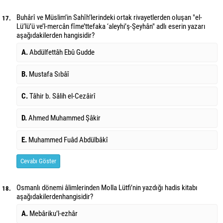
Buhârî ve Müslim’in Sahîh’lerindeki ortak rivayetlerden oluşan "el-
17.
Lü’lü’ü ve’l-mercân fîme’ttefaka ‘aleyhi’ş-Şeyhân" adlı eserin yazarı
aşağıdakilerden hangisidir?
A.
Abdülfettâh Ebû Gudde
B.
Mustafa Sıbâî
C.
Tâhir b. Sâlih el-Cezâirî
D.
Ahmed Muhammed Şâkir
E.
Muhammed Fuâd Abdülbâkî
Cevabı Göster
Osmanlı dönemi âlimlerinden Molla Lütfi’nin yazdığı hadis kitabı
18.
aşağıdakilerden
hangisidir?
A.
Mebâriku’l-ezhâr