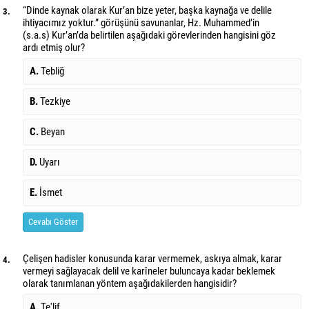
“Dinde kaynak olarak Kur’an bize yeter, başka kaynağa ve delile
3.
ihtiyacımız yoktur.” görüşünü savunanlar, Hz. Muhammed’in
(s.a.s) Kur’an’da belirtilen aşağıdaki görevlerinden hangisini göz
ardı etmiş olur?
A.
Tebliğ
B.
Tezkiye
C.
Beyan
D.
Uyarı
E.
İsmet
Cevabı Göster
Çelişen hadisler konusunda karar vermemek, askıya almak, karar
4.
vermeyi sağlayacak delil ve karîneler buluncaya kadar beklemek
olarak tanımlanan yöntem aşağıdakilerden hangisidir?
A.
Te'lif