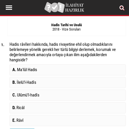
Hadis Tarihi ve Usulü
2018 - Vize Soruları
Hadis râvîleri hakkında, hadis rivayetine ehil olup olmadıklarını
1.
belirlemeye yönelik gerekli her türlü bilgiyi derlemek, korumak ve
değerlendirmek amacıyla ortaya çıkan ilim aşağıdakilerden
hangisidir?
A.
Ma‘lûl Hadis
B.
İlelü’l-Hadîs
C.
Ulûmü’l-hadîs
D.
Ricâl
E.
Râvî