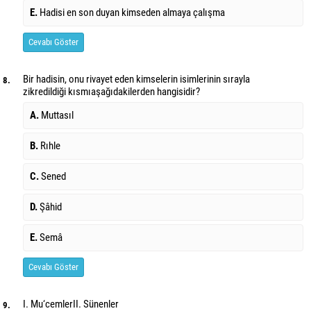
E.
Hadisi en son duyan kimseden almaya çalışma
Cevabı Göster
Bir hadisin, onu rivayet eden kimselerin isimlerinin sırayla
8.
zikredildiği kısmı
aşağıdakilerden hangisidir?
A.
Muttasıl
B.
Rıhle
C.
Sened
D.
Şâhid
E.
Semâ
Cevabı Göster
I. Mu‘cemler
II. Sünenler
9.