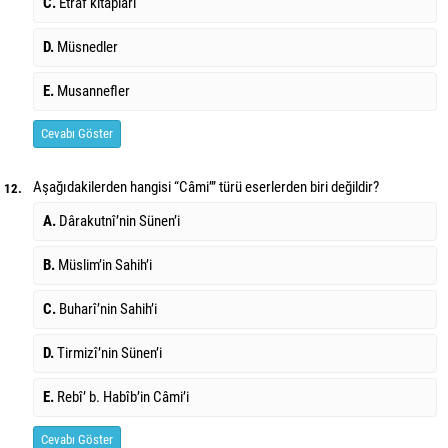
C.
Etrâf kitapları
D.
Müsnedler
E.
Musannefler
Cevabı Göster
Aşağıdakilerden hangisi “Câmi’” türü eserlerden biri değildir?
12.
A.
Dârakutnî’nin Sünen’i
B.
Müslim’in Sahih’i
C.
Buharî’nin Sahih’i
D.
Tirmizî’nin Sünen’i
E.
Rebî’ b. Habîb’in Câmi’i
Cevabı Göster