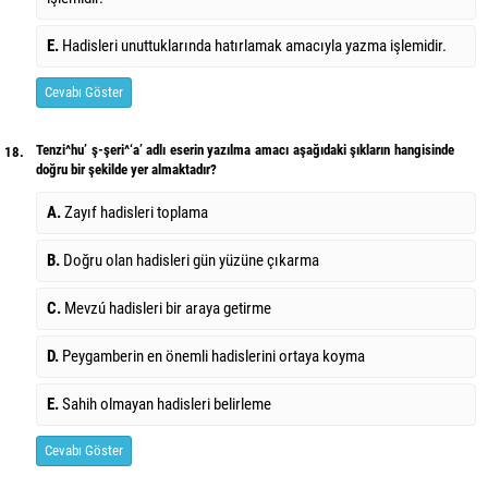
E.
Hadisleri unuttuklarında hatırlamak amacıyla yazma işlemidir.
Cevabı Göster
Tenzi^hu’ ş-şeri^‘a’ adlı eserin yazılma amacı aşağıdaki şıkların hangisinde
18.
doğru bir şekilde yer almaktadır?
A.
Zayıf hadisleri toplama
B.
Doğru olan hadisleri gün yüzüne çıkarma
C.
Mevzú hadisleri bir araya getirme
D.
Peygamberin en önemli hadislerini ortaya koyma
E.
Sahih olmayan hadisleri belirleme
Cevabı Göster