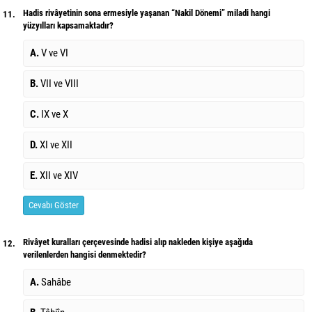
Hadis rivâyetinin sona ermesiyle yaşanan “Nakil Dönemi” miladi hangi
11.
yüzyılları kapsamaktadır?
A.
V ve VI
B.
VII ve VIII
C.
IX ve X
D.
XI ve XII
E.
XII ve XIV
Cevabı Göster
Rivâyet kuralları çerçevesinde hadisi alıp nakleden kişiye aşağıda
12.
verilenlerden hangisi denmektedir?
A.
Sahâbe