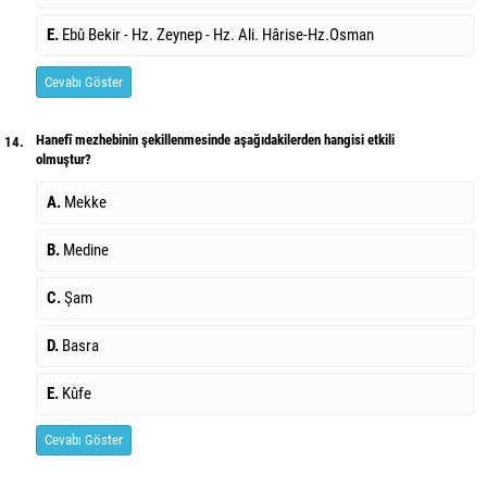
E.
Ebû Bekir - Hz. Zeynep - Hz. Ali. Hârise-Hz.Osman
Cevabı Göster
Hanefî mezhebinin şekillenmesinde aşağıdakilerden hangisi etkili
14.
olmuştur?
A.
Mekke
B.
Medine
C.
Şam
D.
Basra
E.
Kûfe
Cevabı Göster