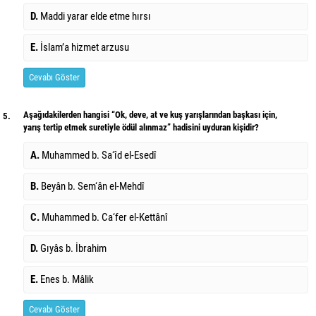
D.
Maddi yarar elde etme hırsı
E.
İslam’a hizmet arzusu
Cevabı Göster
Aşağıdakilerden hangisi “Ok, deve, at ve kuş yarışlarından başkası için,
5.
yarış tertip etmek suretiyle ödül alınmaz” hadisini uyduran kişidir?
A.
Muhammed b. Sa‘îd el-Esedî
B.
Beyân b. Sem‘ân el-Mehdî
C.
Muhammed b. Ca‘fer el-Kettânî
D.
Gıyâs b. İbrahim
E.
Enes b. Mâlik
Cevabı Göster