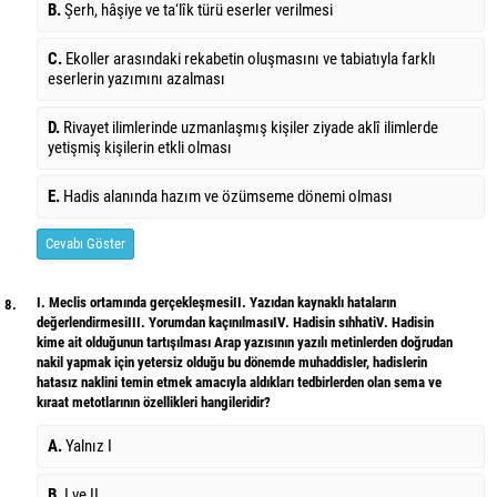
B.
Şerh, hâşiye ve ta‘lîk türü eserler verilmesi
C.
Ekoller arasındaki rekabetin oluşmasını ve tabiatıyla farklı
eserlerin yazımını azalması
D.
Rivayet ilimlerinde uzmanlaşmış kişiler ziyade aklî ilimlerde
yetişmiş kişilerin etkli olması
E.
Hadis alanında hazım ve özümseme dönemi olması
Cevabı Göster
I. Meclis ortamında gerçekleşmesiII. Yazıdan kaynaklı hataların
8.
değerlendirmesiIII. Yorumdan kaçınılmasıIV. Hadisin sıhhatiV. Hadisin
kime ait olduğunun tartışılması Arap yazısının yazılı metinlerden doğrudan
nakil yapmak için yetersiz olduğu bu dönemde muhaddisler, hadislerin
hatasız naklini temin etmek amacıyla aldıkları tedbirlerden olan sema ve
kıraat metotlarının özellikleri hangileridir?
A.
Yalnız I
B.
I ve II