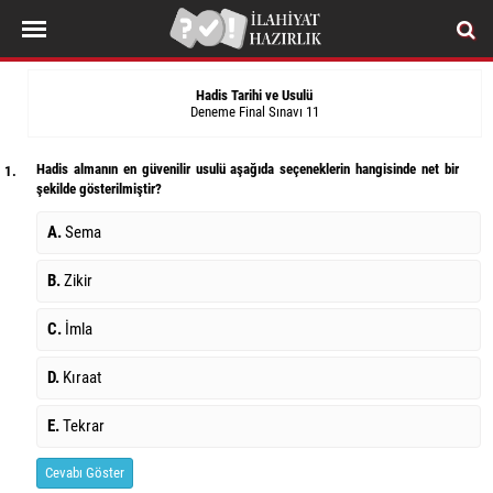
Hadis Tarihi ve Usulü
Deneme Final Sınavı 11
Hadis almanın en güvenilir usulü aşağıda seçeneklerin hangisinde net bir
1.
şekilde gösterilmiştir?
A.
Sema
B.
Zikir
C.
İmla
D.
Kıraat
E.
Tekrar
Cevabı Göster