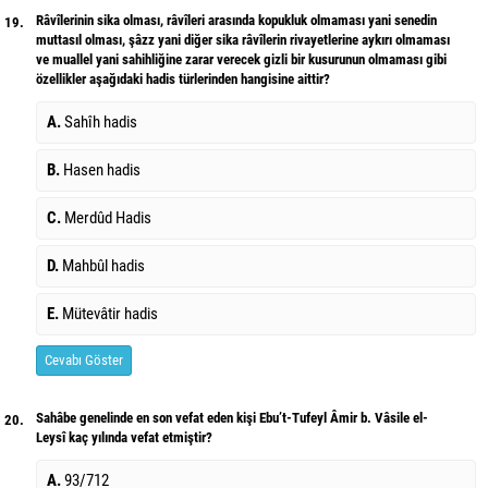
Râvîlerinin sika olması, râvîleri arasında kopukluk olmaması yani senedin
19.
muttasıl olması, şâzz yani diğer sika râvîlerin rivayetlerine aykırı olmaması
ve muallel yani sahihliğine zarar verecek gizli bir kusurunun olmaması gibi
özellikler aşağıdaki hadis türlerinden hangisine aittir?
A.
Sahîh hadis
B.
Hasen hadis
C.
Merdûd Hadis
D.
Mahbûl hadis
E.
Mütevâtir hadis
Cevabı Göster
Sahâbe genelinde en son vefat eden kişi Ebu’t-Tufeyl Âmir b. Vâsile el-
20.
Leysî kaç yılında vefat etmiştir?
A.
93/712