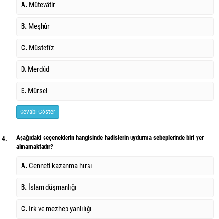
A.
Mütevâtir
B.
Meşhûr
C.
Müstefîz
D.
Merdûd
E.
Mürsel
Cevabı Göster
Aşağıdaki seçeneklerin hangisinde hadislerin uydurma sebeplerinde biri yer
4.
almamaktadır?
A.
Cenneti kazanma hırsı
B.
İslam düşmanlığı
C.
Irk ve mezhep yanlılığı