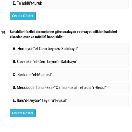
E.
Te‘addü’t-turuk
Cevabı Göster
Sahabileri fazilet derecelerine göre sıralayan ve rivayet edikleri hadisleri
10.
zikreden eser ve müellifi hangisidir?
A.
Humeydi-“el-Cem beyne’s-Sahihayn”
B.
Cevzaki- “el-Cem beyne’s-Sahihayn”
C.
Berkani-“el-Müsned”
D.
Mecdüddin İbnü’l-Esir-“Camiu’l-usul li ehadisi’r-Resul”
E.
İbnü’d-Deyba-“Teysiru’l-vusul”
Cevabı Göster