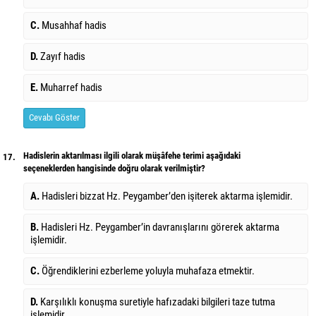
C.
Musahhaf hadis
D.
Zayıf hadis
E.
Muharref hadis
Cevabı Göster
Hadislerin aktarılması ilgili olarak müşâfehe terimi aşağıdaki
17.
seçeneklerden hangisinde doğru olarak verilmiştir?
A.
Hadisleri bizzat Hz. Peygamber’den işiterek aktarma işlemidir.
B.
Hadisleri Hz. Peygamber’in davranışlarını görerek aktarma
işlemidir.
C.
Öğrendiklerini ezberleme yoluyla muhafaza etmektir.
D.
Karşılıklı konuşma suretiyle hafızadaki bilgileri taze tutma
işlemidir.