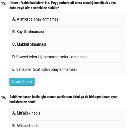
Haber-i Vahid hadislerin Hz. Peygambere ait olma olasılığının düşük veya
15.
daha zayıf olma sebebi ne olabilir?
A.
Âlimlerce onaylanmaması
B.
Kayıtlı olmaması
C.
Makbul olmaması
D.
Rivayet eden kişi sayısının yeterli olmaması
E.
Sahabiler tarafından onaylanmaması
Cevabı Göster
Sahih ve hasen hadis için aranan şartlardan birini ya da birkaçını taşımayan
16.
hadislere ne denir?
A.
Mu’allak hadis
B.
Müsned hadis