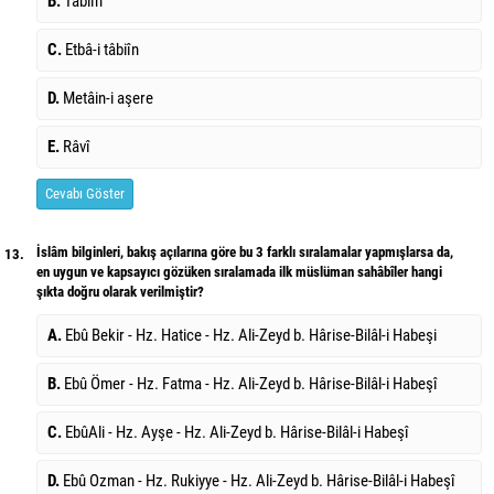
B.
Tâbiîn
C.
Etbâ-i tâbiîn
D.
Metâin-i aşere
E.
Râvî
Cevabı Göster
İslâm bilginleri, bakış açılarına göre bu 3 farklı sıralamalar yapmışlarsa da,
13.
en uygun ve kapsayıcı gözüken sıralamada ilk müslüman sahâbîler hangi
şıkta doğru olarak verilmiştir?
A.
Ebû Bekir - Hz. Hatice - Hz. Ali-Zeyd b. Hârise-Bilâl-i Habeşi
B.
Ebû Ömer - Hz. Fatma - Hz. Ali-Zeyd b. Hârise-Bilâl-i Habeşî
C.
EbûAli - Hz. Ayşe - Hz. Ali-Zeyd b. Hârise-Bilâl-i Habeşî
D.
Ebû Ozman - Hz. Rukiyye - Hz. Ali-Zeyd b. Hârise-Bilâl-i Habeşî