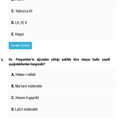
C.
Yalnızca III
D.
I,II, IV, V
E.
Hepsi
Cevabı Göster
Hz. Peygamber’in ağzından çıktığı şekilde bize ulaşan hadis çeşidi
9.
aşağıdakilerden hangisidir?
A.
Haber-i vâhid
B.
Ma‘nevî mütevâtir
C.
Hasen li-gayrihî
D.
Lafzî mütevâtir