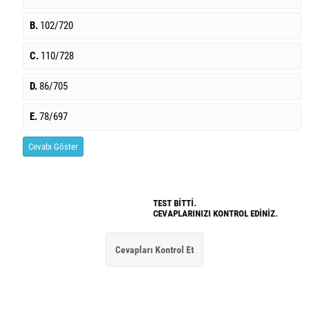
B.
102/720
C.
110/728
D.
86/705
E.
78/697
Cevabı Göster
TEST BİTTİ.
CEVAPLARINIZI KONTROL EDİNİZ.