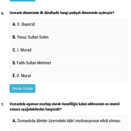
Osmanlı döneminde ilk dârulhadîs hangi padişah döneminde açılmıştır?
6.
A.
II. Bayezid
B.
Yavuz Sultan Selim
C.
I. Murad
D.
Fatih Sultan Mehmet
E.
II. Murat
Cevabı Göster
Osmanlıda egemen mezhep olarak Hanefîliğin kabul edilmesinin en önemli
7.
sonucu aşağıdakilerden hangisidir?
A.
Osmanlıda âlimler üzerindeki idârî motivasyonun etkili olması