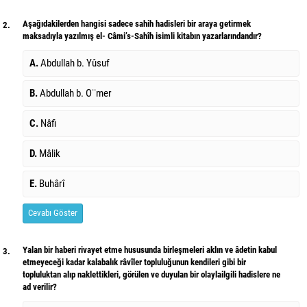
Aşağıdakilerden hangisi sadece sahih hadisleri bir araya getirmek
2.
maksadıyla yazılmış el- Câmi’s-Sahîh isimli kitabın yazarlarındandır?
A.
Abdullah b. Yûsuf
B.
Abdullah b. O¨mer
C.
Nâfi
D.
Mâlik
E.
Buhârî
Cevabı Göster
Yalan bir haberi rivayet etme hususunda birleşmeleri aklın ve âdetin kabul
3.
etmeyeceği kadar kalabalık râvîler topluluğunun kendileri gibi bir
topluluktan alıp naklettikleri, görülen ve duyulan bir olaylailgili hadislere ne
ad verilir?