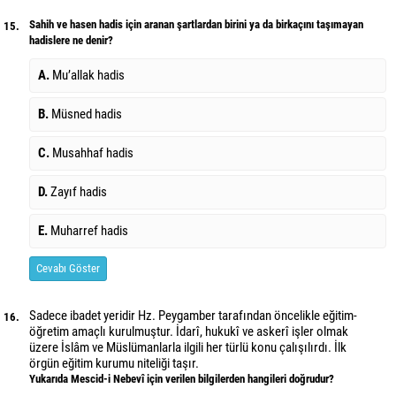
Sahih ve hasen hadis için aranan şartlardan birini ya da birkaçını taşımayan
15.
hadislere ne denir?
A.
Mu’allak hadis
B.
Müsned hadis
C.
Musahhaf hadis
D.
Zayıf hadis
E.
Muharref hadis
Cevabı Göster
Sadece ibadet yeridir Hz. Peygamber tarafından öncelikle eğitim-
16.
öğretim amaçlı kurulmuştur. İdarî, hukukî ve askerî işler olmak
üzere İslâm ve Müslümanlarla ilgili her türlü konu çalışılırdı. İlk
örgün eğitim kurumu niteliği taşır.
Yukarıda Mescid-i Nebevî için verilen bilgilerden hangileri doğrudur?