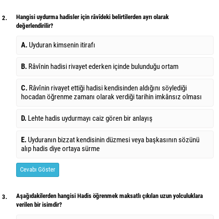
Hangisi uydurma hadisler için râvîdeki belirtilerden ayrı olarak
2.
değerlendirilir?
A.
Uyduran kimsenin itirafı
B.
Râvînin hadisi rivayet ederken içinde bulunduğu ortam
C.
Râvînin rivayet ettiği hadisi kendisinden aldığını söylediği
hocadan öğrenme zamanı olarak verdiği tarihin imkânsız olması
D.
Lehte hadis uydurmayı caiz gören bir anlayış
E.
Uyduranın bizzat kendisinin düzmesi veya başkasının sözünü
alıp hadis diye ortaya sürme
Cevabı Göster
Aşağıdakilerden hangisi Hadis öğrenmek maksatlı çıkılan uzun yolculuklara
3.
verilen bir isimdir?