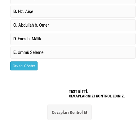
B.
Hz. Âişe
C.
Abdullah b. Ömer
D.
Enes b. Mâlik
E.
Ümmü Seleme
Cevabı Göster
TEST BİTTİ.
CEVAPLARINIZI KONTROL EDİNİZ.