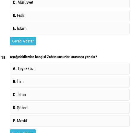
C.
Mürüvvet
D.
Fısk
E.
İslâm
Cevabı Göster
Aşağıdakilerden hangisi Zabtın unsurları arasında yer alır?
18.
A.
Teyakkuz
B.
İlim
C.
İrfan
D.
Şöhret
E.
Mevki