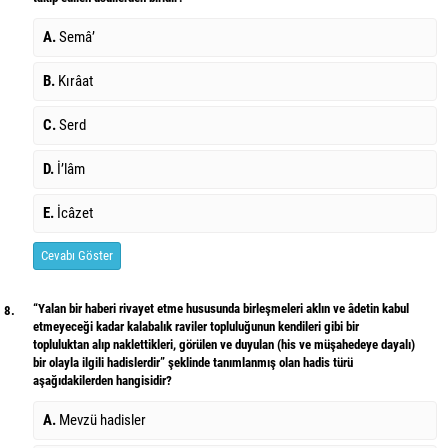
A.
Semâ’
B.
Kırâat
C.
Serd
D.
İ’lâm
E.
İcâzet
Cevabı Göster
“Yalan bir haberi rivayet etme hususunda birleşmeleri aklın ve âdetin kabul
8.
etmeyeceği kadar kalabalık raviler topluluğunun kendileri gibi bir
topluluktan alıp naklettikleri, görülen ve duyulan (his ve müşahedeye dayalı)
bir olayla ilgili hadislerdir” şeklinde tanımlanmış olan hadis türü
aşağıdakilerden hangisidir?
A.
Mevzü hadisler