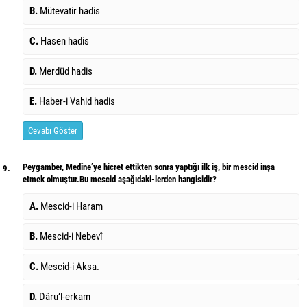
B.
Mütevatir hadis
C.
Hasen hadis
D.
Merdüd hadis
E.
Haber-i Vahid hadis
Cevabı Göster
Peygamber, Medîne’ye hicret ettikten sonra yaptığı ilk iş, bir mescid inşa
9.
etmek olmuştur.Bu mescid aşağıdaki-lerden hangisidir?
A.
Mescid-i Haram
B.
Mescid-i Nebevî
C.
Mescid-i Aksa.
D.
Dâru’l-erkam