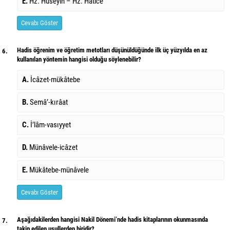
E.
Hz. Hüseyin – Hz. Hatice
Cevabı Göster
Hadis öğrenim ve öğretim metotları düşünüldüğünde ilk üç yüzyılda en az
6.
kullanılan yöntemin hangisi olduğu söylenebilir?
A.
İcâzet-mükâtebe
B.
Semâ’-kırâat
C.
İ’lâm-vasıyyet
D.
Münâvele-icâzet
E.
Mükâtebe-münâvele
Cevabı Göster
Aşağıdakilerden hangisi Nakil Dönemi’nde hadis kitaplarının okunmasında
7.
takip edilen usullerden biridir?