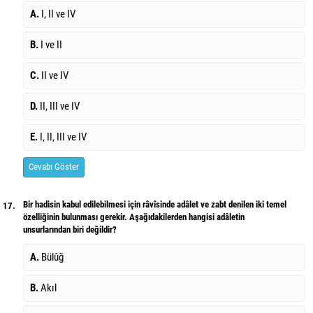
A.
I, II ve IV
B.
I ve II
C.
II ve IV
D.
II, III ve IV
E.
I, II, III ve IV
Cevabı Göster
Bir hadisin kabul edilebilmesi için râvîsinde adâlet ve zabt denilen iki temel
17.
özelliğinin bulunması gerekir. Aşağıdakilerden hangisi adâletin
unsurlarından biri değildir?
A.
Bülûğ
B.
Akıl