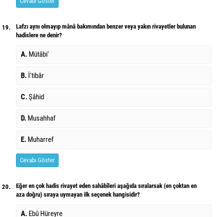
Cevabı Göster
Lafzı aynı olmayıp mânâ bakımından benzer veya yakın rivayetler bulunan
19.
hadislere ne denir?
A.
Mütâbi‘
B.
İ‘tibâr
C.
Şâhid
D.
Musahhaf
E.
Muharref
Cevabı Göster
Eğer en çok hadis rivayet eden sahâbîleri aşağıda sıralarsak (en çoktan en
20.
aza doğru) sıraya uymayan ilk seçenek hangisidir?
A.
Ebû Hüreyre