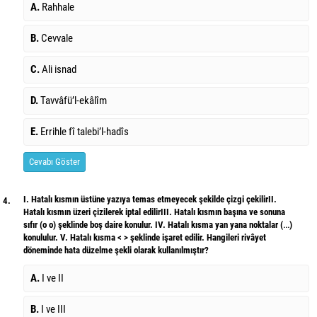
A.
Rahhale
B.
Cevvale
C.
Ali isnad
D.
Tavvâfü’l-ekâlîm
E.
Errihle fî talebi’l-hadîs
Cevabı Göster
I. Hatalı kısmın üstüne yazıya temas etmeyecek şekilde çizgi çekilirII.
4.
Hatalı kısmın üzeri çizilerek iptal edilirIII. Hatalı kısmın başına ve sonuna
sıfır (o o) şeklinde boş daire konulur. IV. Hatalı kısma yan yana noktalar (…)
konululur. V. Hatalı kısma < > şeklinde işaret edilir. Hangileri rivâyet
döneminde hata düzelme şekli olarak kullanılmıştır?
A.
I ve II
B.
I ve III