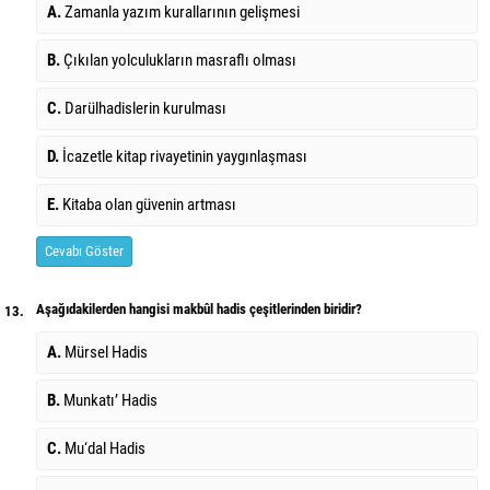
A.
Zamanla yazım kurallarının gelişmesi
B.
Çıkılan yolculukların masraflı olması
C.
Darülhadislerin kurulması
D.
İcazetle kitap rivayetinin yaygınlaşması
E.
Kitaba olan güvenin artması
Cevabı Göster
Aşağıdakilerden hangisi makbûl hadis çeşitlerinden biridir?
13.
A.
Mürsel Hadis
B.
Munkatı’ Hadis
C.
Mu‘dal Hadis