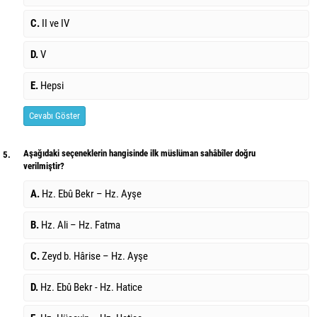
C.
II ve IV
D.
V
E.
Hepsi
Cevabı Göster
Aşağıdaki seçeneklerin hangisinde ilk müslüman sahâbîler doğru
5.
verilmiştir?
A.
Hz. Ebû Bekr – Hz. Ayşe
B.
Hz. Ali – Hz. Fatma
C.
Zeyd b. Hârise – Hz. Ayşe
D.
Hz. Ebû Bekr - Hz. Hatice