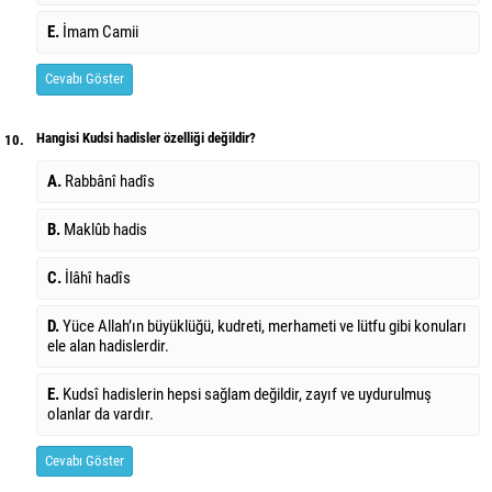
E.
İmam Camii
Cevabı Göster
Hangisi Kudsi hadisler özelliği değildir?
10.
A.
Rabbânî hadîs
B.
Maklûb hadis
C.
İlâhî hadîs
D.
Yüce Allah’ın büyüklüğü, kudreti, merhameti ve lütfu gibi konuları
ele alan hadislerdir.
E.
Kudsî hadislerin hepsi sağlam değildir, zayıf ve uydurulmuş
olanlar da vardır.
Cevabı Göster