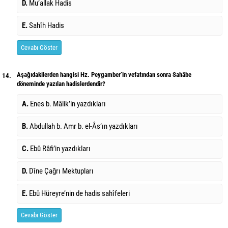
D.
Mu’allak Hadis
E.
Sahîh Hadis
Cevabı Göster
Aşağıdakilerden hangisi Hz. Peygamber’in vefatından sonra Sahâbe
14.
döneminde yazılan hadislerdendir?
A.
Enes b. Mâlik’in yazdıkları
B.
Abdullah b. Amr b. el-Âs’ın yazdıkları
C.
Ebû Râfi’in yazdıkları
D.
Dîne Çağrı Mektupları
E.
Ebû Hüreyre’nin de hadis sahîfeleri
Cevabı Göster