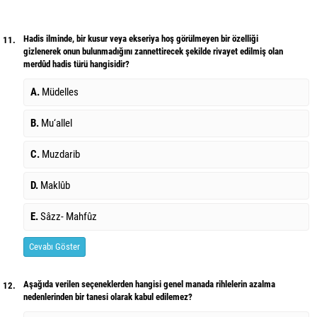
Hadis ilminde, bir kusur veya ekseriya hoş görülmeyen bir özelliği
11.
gizlenerek onun bulunmadığını zannettirecek şekilde rivayet edilmiş olan
merdûd hadis türü hangisidir?
A.
Müdelles
B.
Mu‘allel
C.
Muzdarib
D.
Maklûb
E.
Sâzz- Mahfûz
Cevabı Göster
Aşağıda verilen seçeneklerden hangisi genel manada rihlelerin azalma
12.
nedenlerinden bir tanesi olarak kabul edilemez?