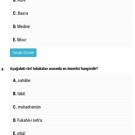
C.
Basra
D.
Medine
E.
Mısır
Cevabı Göster
Aşağıdaki râvî tabakaları arasında en önemlisi hangisidir?
4.
A.
sahâbe
B.
tâbiî
C.
muhadramûn
D.
Fukahâ-i seb’a
E.
etbâ’