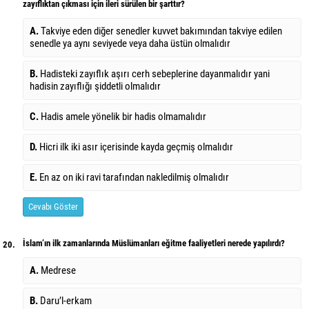
zayıflıktan çıkması için ileri sürülen bir şarttır?
A.
Takviye eden diğer senedler kuvvet bakımından takviye edilen
senedle ya aynı seviyede veya daha üstün olmalıdır
B.
Hadisteki zayıflık aşırı cerh sebeplerine dayanmalıdır yani
hadisin zayıflığı şiddetli olmalıdır
C.
Hadis amele yönelik bir hadis olmamalıdır
D.
Hicri ilk iki asır içerisinde kayda geçmiş olmalıdır
E.
En az on iki ravi tarafından nakledilmiş olmalıdır
Cevabı Göster
İslam’ın ilk zamanlarında Müslümanları eğitme faaliyetleri nerede yapılırdı?
20.
A.
Medrese
B.
Daru’l-erkam