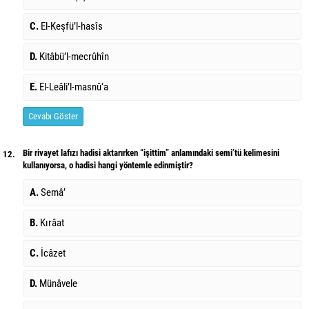
C.
El-Keşfü’l-hasîs
D.
Kitâbü’l-mecrûhîn
E.
El-Leâli’l-masnû‘a
Cevabı Göster
Bir rivayet lafızı hadisi aktarırken “işittim” anlamındaki semi’tü kelimesini
12.
kullanıyorsa, o hadisi hangi yöntemle edinmiştir?
A.
Semâ’
B.
Kırâat
C.
İcâzet
D.
Münâvele