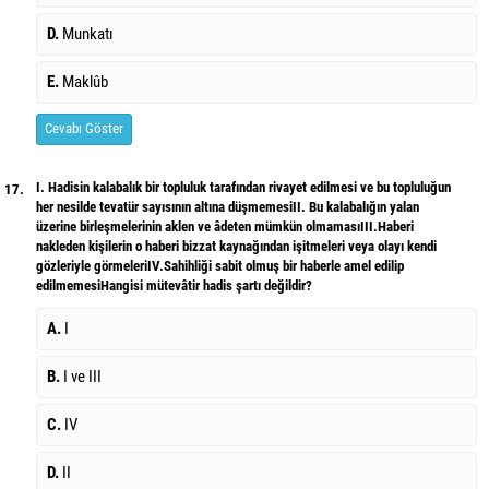
D.
Munkatı
E.
Maklûb
Cevabı Göster
I. Hadisin kalabalık bir topluluk tarafından rivayet edilmesi ve bu topluluğun
17.
her nesilde tevatür sayısının altına düşmemesiII. Bu kalabalığın yalan
üzerine birleşmelerinin aklen ve âdeten mümkün olmamasıIII.Haberi
nakleden kişilerin o haberi bizzat kaynağından işitmeleri veya olayı kendi
gözleriyle görmeleriIV.Sahihliği sabit olmuş bir haberle amel edilip
edilmemesiHangisi mütevâtir hadis şartı değildir?
A.
I
B.
I ve III
C.
IV
D.
II