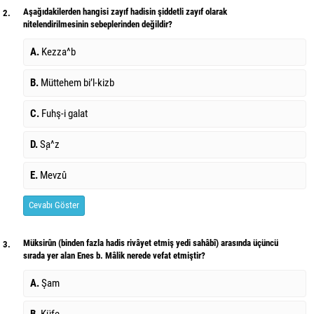
Aşağıdakilerden hangisi zayıf hadisin şiddetli zayıf olarak
2.
nitelendirilmesinin sebeplerinden değildir?
A.
Kezza^b
B.
Müttehem bi’l-kizb
C.
Fuhş-i galat
D.
S¸a^z
E.
Mevzû
Cevabı Göster
Müksirûn (binden fazla hadis rivâyet etmiş yedi sahâbî) arasında üçüncü
3.
sırada yer alan Enes b. Mâlik nerede vefat etmiştir?
A.
Şam
B.
Küfe