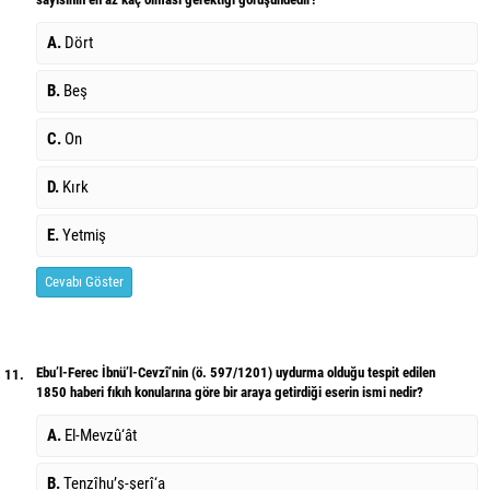
A.
Dört
B.
Beş
C.
On
D.
Kırk
E.
Yetmiş
Cevabı Göster
Ebu’l-Ferec İbnü’l-Cevzî’nin (ö. 597/1201) uydurma olduğu tespit edilen
11.
1850 haberi fıkıh konularına göre bir araya getirdiği eserin ismi nedir?
A.
El-Mevzû‘ât
B.
Tenzîhu’ş-şerî‘a