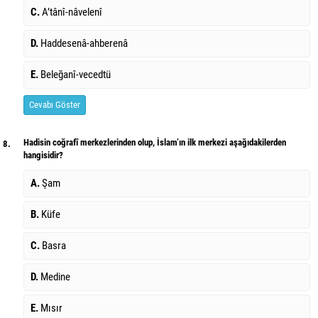
C.
A’tânî-nâvelenî
D.
Haddesenâ-ahberenâ
E.
Beleğanî-vecedtü
Cevabı Göster
Hadisin coğrafî merkezlerinden olup, İslam’ın ilk merkezi aşağıdakilerden
8.
hangisidir?
A.
Şam
B.
Küfe
C.
Basra
D.
Medine
E.
Mısır