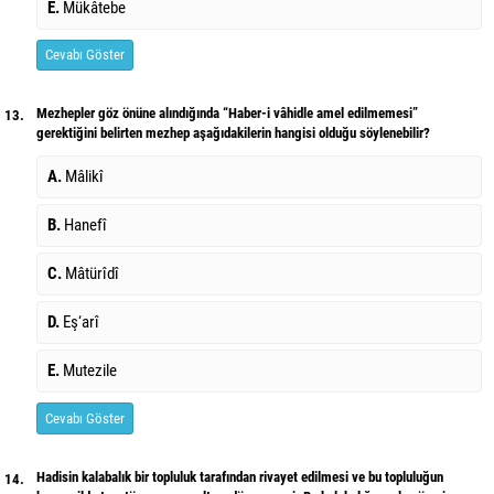
E.
Mükâtebe
Cevabı Göster
Mezhepler göz önüne alındığında “Haber-i vâhidle amel edilmemesi”
13.
gerektiğini belirten mezhep aşağıdakilerin hangisi olduğu söylenebilir?
A.
Mâlikî
B.
Hanefî
C.
Mâtürîdî
D.
Eş‘arî
E.
Mutezile
Cevabı Göster
Hadisin kalabalık bir topluluk tarafından rivayet edilmesi ve bu topluluğun
14.