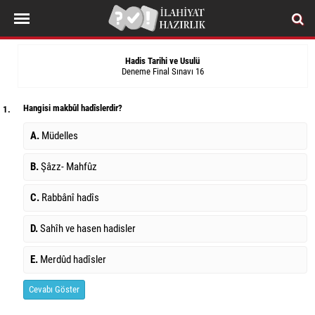
Hadis Tarihi ve Usulü
Deneme Final Sınavı 16
Hangisi makbûl hadîslerdir?
1.
A.
Müdelles
B.
Şâzz- Mahfûz
C.
Rabbânî hadîs
D.
Sahîh ve hasen hadisler
E.
Merdûd hadîsler
Cevabı Göster