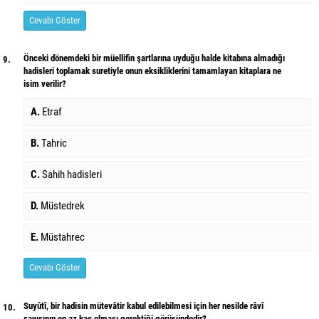
Cevabı Göster
Önceki dönemdeki bir müellifin şartlarına uyduğu halde kitabına almadığı
9.
hadisleri toplamak suretiyle onun eksikliklerini tamamlayan kitaplara ne
isim verilir?
A.
Etraf
B.
Tahric
C.
Sahih hadisleri
D.
Müstedrek
E.
Müstahrec
Cevabı Göster
Suyûtî, bir hadisin mütevâtir kabul edilebilmesi için her nesilde râvî
10.
sayısının en az kaç olması gerektiği görüşündedir?