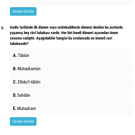
Cevabı Göster
Hadis tarihinde ilk dönem veya mütekaddimûn dönemi denilen bu asırlarda
5.
yaşamış beş râvî tabakası vardır. Her biri kendi dönemi açısından önem
sırasına sahiptir. Aşağıdakiler hangisi bu sıralamada en önemli ravi
tabakasıdır?
A.
Tâbiûn
B.
Muhadramûn
C.
Etbâu’t-tâbiîn
D.
Sahâbe
E.
Muhadram
Cevabı Göster