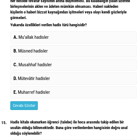
her nesilde tevatür sayısının altına düşmemesi. Bu kalabalığın yalan üzerine
birleşmelerinin aklen ve âdeten mümkün olmaması. Haberi nakleden
kişilerin o haberi bizzat kaynağından işitmeleri veya olayı kendi gözleriyle
görmeleri.
Yukarıda özellikleri verilen hadis türü hangisidir?
A.
Mu’allak hadisler
B.
Müsned hadisler
C.
Musahhaf hadisler
D.
Mütevâtir hadisler
E.
Muharref hadisler
Cevabı Göster
Hadis kitabı okunurken öğrenci (talebe) ile hoca arasında takip edilen bir
15.
usulün olduğu bilinmektedir. Buna göre verilenlerden hangisinin doğru usul
olduğu söylenebilir?