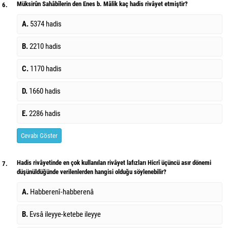
Müksirûn Sahâbîlerin den Enes b. Mâlik kaç hadis rivâyet etmiştir?
6.
A.
5374 hadis
B.
2210 hadis
C.
1170 hadis
D.
1660 hadis
E.
2286 hadis
Cevabı Göster
Hadis rivâyetinde en çok kullanılan rivâyet lafızları Hicrî üçüncü asır dönemi
7.
düşünüldüğünde verilenlerden hangisi olduğu söylenebilir?
A.
Habberenî-habberenâ
B.
Evsâ ileyye-ketebe ileyye