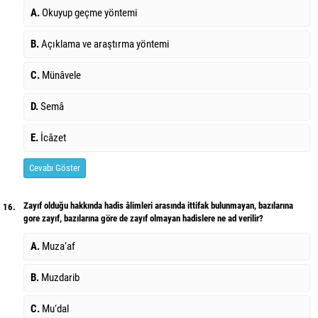
A.
Okuyup geçme yöntemi
B.
Açıklama ve araştırma yöntemi
C.
Münâvele
D.
Semâ
E.
İcâzet
Cevabı Göster
Zayıf olduğu hakkında hadis âlimleri arasında ittifak bulunmayan, bazılarına
16.
gore zayıf, bazılarına göre de zayıf olmayan hadislere ne ad verilir?
A.
Muza‘af
B.
Muzdarib
C.
Mu‘dal