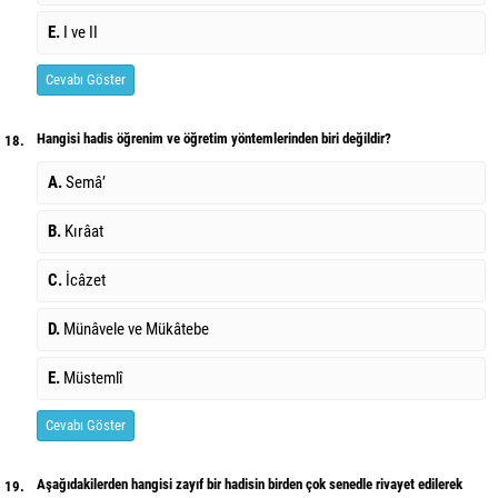
E.
I ve II
Cevabı Göster
Hangisi hadis öğrenim ve öğretim yöntemlerinden biri değildir?
18.
A.
Semâ’
B.
Kırâat
C.
İcâzet
D.
Münâvele ve Mükâtebe
E.
Müstemlî
Cevabı Göster
Aşağıdakilerden hangisi zayıf bir hadisin birden çok senedle rivayet edilerek
19.