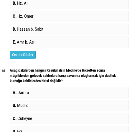
B.
Hz. Ali
C.
Hz. Ömer
D.
Hassan b. Sabit
E.
Amr b. As
Cevabı Göster
Aşağıdakilerden hangisi Rasulullah’ın Medine’de Hicretten sonra
16.
müşriklerden gelecek saldırılara karşı savunma oluşturmak için dostluk
kurduğu kabilelerden birisi değildir?
A.
Damra
B.
Müdlic
C.
Cüheyne
D.
Evs