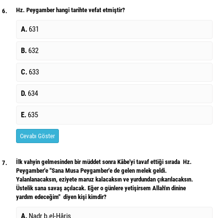
Hz. Peygamber hangi tarihte vefat etmiştir?
6.
A.
631
B.
632
C.
633
D.
634
E.
635
Cevabı Göster
İlk vahyin gelmesinden bir müddet sonra Kâbe'yi tavaf ettiği sırada Hz.
7.
Peygamber'e "Sana Musa Peygamber'e de gelen melek geldi.
Yalanlanacaksın, eziyete maruz kalacaksın ve yurdundan çıkarılacaksın.
Üstelik sana savaş açılacak. Eğer o günlere yetişirsem Allah'ın dinine
yardım edeceğim" diyen kişi kimdir?
A.
Nadr b.el-Hâris