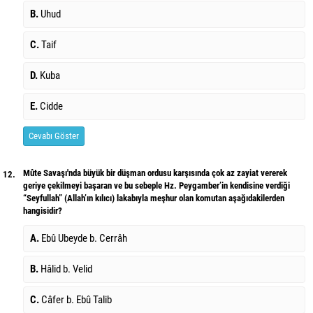
B.
Uhud
C.
Taif
D.
Kuba
E.
Cidde
Cevabı Göster
Mûte Savaşı'nda büyük bir düşman ordusu karşısında çok az zayiat vererek
12.
geriye çekilmeyi başaran ve bu sebeple Hz. Peygamber’in kendisine verdiği
“Seyfullah” (Allah’ın kılıcı) lakabıyla meşhur olan komutan aşağıdakilerden
hangisidir?
A.
Ebû Ubeyde b. Cerrâh
B.
Hâlid b. Velid
C.
Câfer b. Ebû Talib