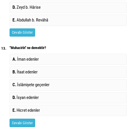
D.
Zeyd b. Hârise
E.
Abdullah b. Revâhâ
Cevabı Göster
"Muhacirîn" ne demektir?
13.
A.
İman edenler
B.
İtaat edenler
C.
İslâmiyete geçenler
D.
İsyan edenler
E.
Hicret edenler
Cevabı Göster