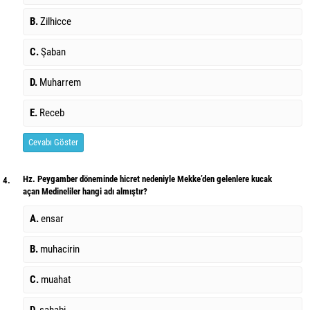
B.
Zilhicce
C.
Şaban
D.
Muharrem
E.
Receb
Cevabı Göster
Hz. Peygamber döneminde hicret nedeniyle Mekke’den gelenlere kucak
4.
açan Medineliler hangi adı almıştır?
A.
ensar
B.
muhacirin
C.
muahat
D.
sahabi