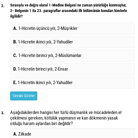
Sırasıyla ve doğru olaral 1-Medine Belgesi ne zaman yürürlüğe konmuştur,
2.
2- Belgenin 1 ila 23. paragraflar arasındaki ilk bölümünün konuları kimlerle
ilgilidir?
A.
1-Hicretin üçüncü yılı, 2-Müşrikler
B.
1-Hicretin ikinci yılı, 2-Yahudiler
C.
1-Hicretin birinci yılı, 2-Müslümanlar
D.
1-Hicretin birinci yılı, 2-Ensar
E.
1-Hicretin ikinci yılı, 2-Yahudiler
Cevabı Göster
Aşağıdakilerden hangisi her türlü düşmanlık ve mücadeleden el
3.
çekilmesi gereken, kötülük yapmanın ve kan dökmenin yasak
olduğu haram aylardan biri değildir?
A.
Zilkade