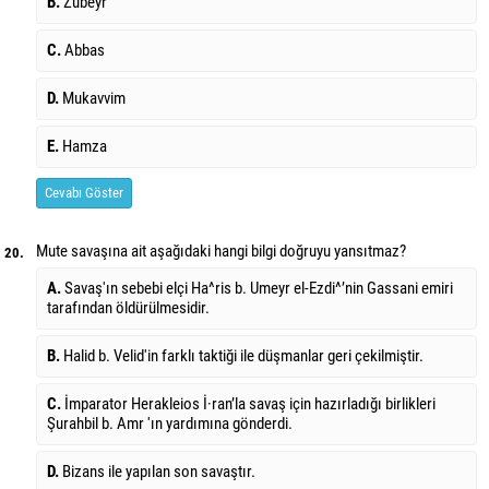
B.
Zubeyr
C.
Abbas
D.
Mukavvim
E.
Hamza
Cevabı Göster
Mute savaşına ait aşağıdaki hangi bilgi doğruyu yansıtmaz?
20.
A.
Savaş'ın sebebi elçi Ha^ris b. Umeyr el-Ezdi^’nin Gassani emiri
tarafından öldürülmesidir.
B.
Halid b. Velid'in farklı taktiği ile düşmanlar geri çekilmiştir.
C.
İmparator Herakleios İ·ran’la savaş için hazırladığı birlikleri
Şurahbil b. Amr 'ın yardımına gönderdi.
D.
Bizans ile yapılan son savaştır.