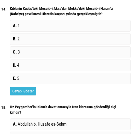
Kıblenin Kudüs'teki Mescid-i Aksa'dan Mekke'deki Mescid-i Haram'a
14.
(Kabe'ye) çevrilmesi Hicretin kaçıncı yılında gerçekleşmiştir?
A.
1
B.
2
C.
3
D.
4
E.
5
Cevabı Göster
Hz Peygamber'in İslam'a davet amacıyla İran kisrasına gönderdiği elçi
15.
kimdir?
A.
Abdullah b. Huzafe es-Sehmi