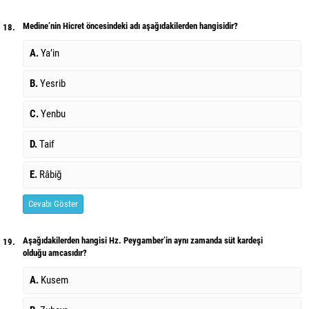
Medine’nin Hicret öncesindeki adı aşağıdakilerden hangisidir?
18.
A.
Ya’in
B.
Yesrib
C.
Yenbu
D.
Taif
E.
Râbiğ
Cevabı Göster
Aşağıdakilerden hangisi Hz. Peygamber’in aynı zamanda süt kardeşi
19.
olduğu amcasıdır?
A.
Kusem