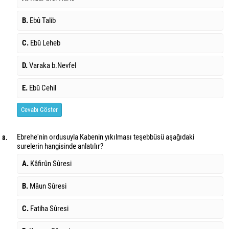
B.
Ebû Talib
C.
Ebû Leheb
D.
Varaka b.Nevfel
E.
Ebû Cehil
Cevabı Göster
Ebrehe'nin ordusuyla Kabenin yıkılması teşebbüsü aşağıdaki
8.
surelerin hangisinde anlatılır?
A.
Kâfirûn Sûresi
B.
Mâun Sûresi
C.
Fatiha Sûresi