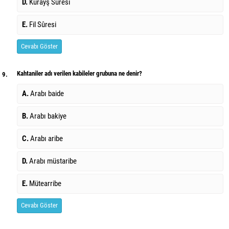
D.
Kurayş Sûresi
E.
Fil Sûresi
Cevabı Göster
Kahtaniler adı verilen kabileler grubuna ne denir?
9.
A.
Arabı baide
B.
Arabı bakiye
C.
Arabı aribe
D.
Arabı müstaribe
E.
Mütearribe
Cevabı Göster