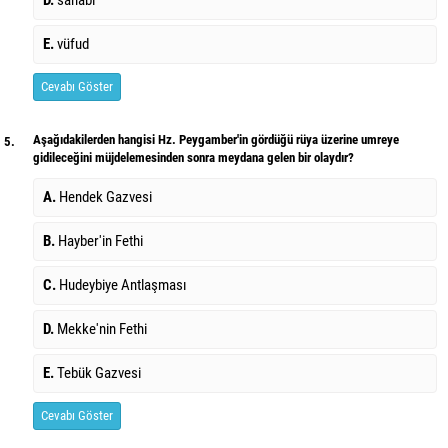
E.
vüfud
Cevabı Göster
Aşağıdakilerden hangisi Hz. Peygamber'in gördüğü rüya üzerine umreye
5.
gidileceğini müjdelemesinden sonra meydana gelen bir olaydır?
A.
Hendek Gazvesi
B.
Hayber'in Fethi
C.
Hudeybiye Antlaşması
D.
Mekke'nin Fethi
E.
Tebük Gazvesi
Cevabı Göster