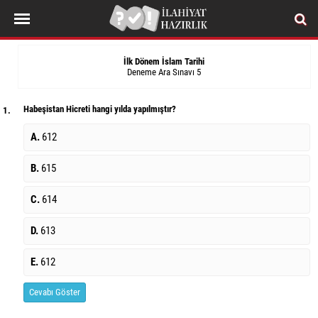
İlk Dönem İslam Tarihi
Deneme Ara Sınavı 5
Habeşistan Hicreti hangi yılda yapılmıştır?
1.
A.
612
B.
615
C.
614
D.
613
E.
612
Cevabı Göster