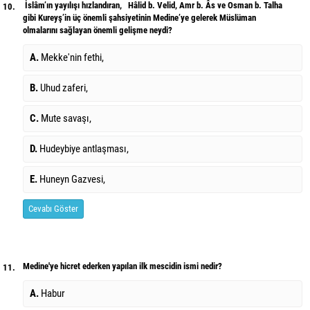
İslâm’ın yayılışı hızlandıran, Hâlid b. Velid, Amr b. Âs ve Osman b. Talha
10.
gibi Kureyş’in üç önemli şahsiyetinin Medine’ye gelerek Müslüman
olmalarını sağlayan önemli gelişme neydi?
A.
Mekke'nin fethi,
B.
Uhud zaferi,
C.
Mute savaşı,
D.
Hudeybiye antlaşması,
E.
Huneyn Gazvesi,
Cevabı Göster
Medine'ye hicret ederken yapılan ilk mescidin ismi nedir?
11.
A.
Habur