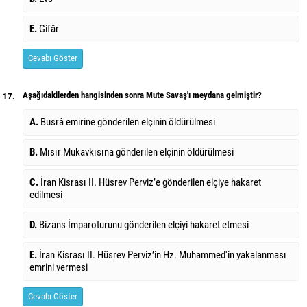
E.
Gifâr
Cevabı Göster
Aşağıdakilerden hangisinden sonra Mute Savaş'ı meydana gelmiştir?
17.
A.
Busrâ emirine gönderilen elçinin öldürülmesi
B.
Mısır Mukavkısına gönderilen elçinin öldürülmesi
C.
İran Kisrası II. Hüsrev Perviz’e gönderilen elçiye hakaret
edilmesi
D.
Bizans İmparoturunu gönderilen elçiyi hakaret etmesi
E.
İran Kisrası II. Hüsrev Perviz’in Hz. Muhammed'in yakalanması
emrini vermesi
Cevabı Göster