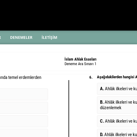
R
DENEMELER
İLETİŞİM
İslam Ahlak Esasları
Deneme Ara Sınavı 1
kında temel erdemlerden
Aşağıdakilerden hangisi A
6.
A.
Ahlâk ilkeleri ve k
B.
Ahlâk ilkeleri ve ku
düzenlemek
C.
Ahlâk ilkeleri ve k
D.
Ahlâk ilkeleri ve ku