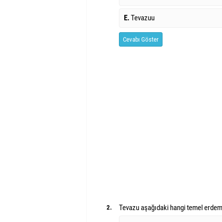
E.
Tevazuu
Cevabı Göster
Tevazu aşağıdaki hangi temel erdem
2.