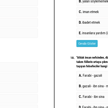
B.
yalan söylememe
C.
iman etmek
D.
ibadet etmek
E.
insanlara yardım (i
Cevabı Göster
"Ahlak insan nefsinden, d
18.
takım fiillerin ortaya çık
taşıyan felsefeciler hangi 
A.
Farabi - gazali
B.
gazali - ibn sina - 
C.
Farabi - ibn sina
D.
Farabi - ibn sina - 