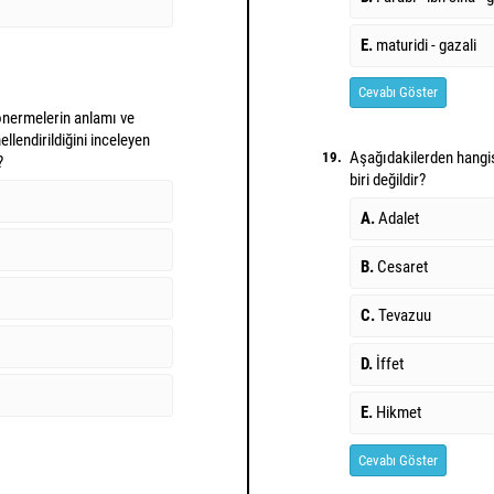
E.
maturidi - gazali
Cevabı Göster
 önermelerin anlamı ve
mellendirildiğini inceleyen
Aşağıdakilerden hangi
19.
?
biri değildir?
A.
Adalet
B.
Cesaret
C.
Tevazuu
D.
İffet
E.
Hikmet
Cevabı Göster