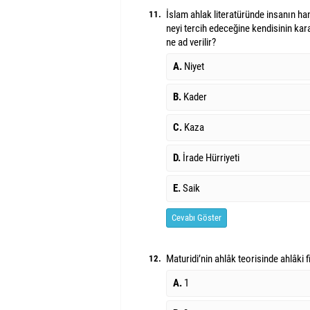
İslam ahlak literatüründe insanın han
11.
neyi tercih edeceğine kendisinin kar
ne ad verilir?
A.
Niyet
B.
Kader
C.
Kaza
D.
İrade Hürriyeti
E.
Saik
Cevabı Göster
Maturidi’nin ahlâk teorisinde ahlâki fi
12.
A.
1