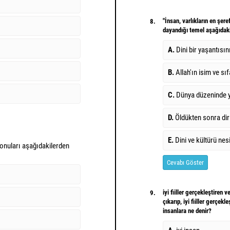
"İnsan, varlıkların en şeref
8.
dayandığı temel aşağıdaki
A.
Dini bir yaşantısı
B.
Allah'ın isim ve sı
C.
Dünya düzeninde y
D.
Öldükten sonra dir
E.
Dini ve kültürü nes
 konuları aşağıdakilerden
Cevabı Göster
iyi fiiller gerçekleştiren 
9.
çıkarıp, iyi fiiller gerçekl
insanlara ne denir?