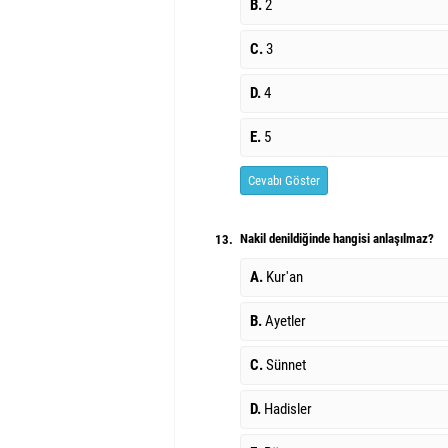
B.
2
C.
3
D.
4
E.
5
Cevabı Göster
Nakil denildiğinde hangisi anlaşılmaz?
13.
A.
Kur'an
B.
Ayetler
C.
Sünnet
D.
Hadisler