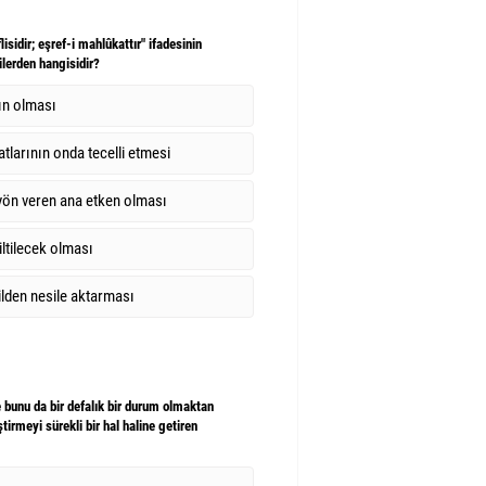
lisidir; eşref-i mahlûkattır" ifadesinin
lerden hangisidir?
nın olması
fatlarının onda tecelli etmesi
ön veren ana etken olması
iltilecek olması
ilden nesile aktarması
ve bunu da bir defalık bir durum olmaktan
eştirmeyi sürekli bir hal haline getiren