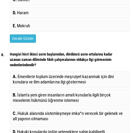
D.
Haram
E.
Mekruh
Cevabı Göster
Hangisi hicri ikinci asrın başlarından, dördüncü asrın ortalarına kadar
8.
uzanan zaman diliminde fıkıh çalışmalarının oldukça ilgi görmesinin
nedenlerindendir?
A.
Emevilerin toplum üzerinde meşruiyet kazanmak için dini
konulara ve ilim adamlarına ilgi göstermesi
B.
İslam’a yeni giren insanların ameli konularla ilgili birçok
meselenin hükmünü öğrenme istemesi
C.
Hukuk alanında sistemleşmeye imka^n verecek bir gelenek ve
alt yapının olmaması
D.
Hukuki konularda üstün yeteneklere sahip kabiliyetli