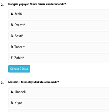
Hangisi yaşayan Sünni hukuk ekollerindendir?
2.
A.
Maliki
B.
Evza^i^
C.
Sevri^
D.
Taberi^
E.
Zahiri^
Cevabı Göster
Mesalih-i Mürseleyi dikkate alma nedir?
3.
A.
Hanbeli
B.
Kıyas