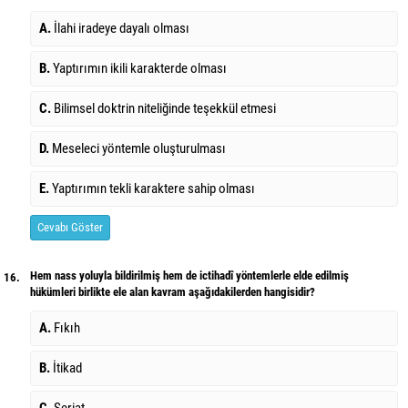
A.
İlahi iradeye dayalı olması
B.
Yaptırımın ikili karakterde olması
C.
Bilimsel doktrin niteliğinde teşekkül etmesi
D.
Meseleci yöntemle oluşturulması
E.
Yaptırımın tekli karaktere sahip olması
Cevabı Göster
Hem nass yoluyla bildirilmiş hem de ictihadî yöntemlerle elde edilmiş
16.
hükümleri birlikte ele alan kavram aşağıdakilerden hangisidir?
A.
Fıkıh
B.
İtikad