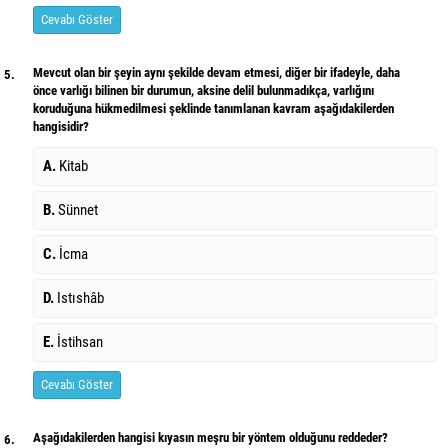
Cevabı Göster
Mevcut olan bir şeyin aynı şekilde devam etmesi, diğer bir ifadeyle, daha
5.
önce varlığı bilinen bir durumun, aksine delil bulunmadıkça, varlığını
koruduğuna hükmedilmesi şeklinde tanımlanan kavram aşağıdakilerden
hangisidir?
A.
Kitab
B.
Sünnet
C.
İcma
D.
Istıshâb
E.
İstihsan
Cevabı Göster
Aşağıdakilerden hangisi kıyasın meşru bir yöntem olduğunu reddeder?
6.