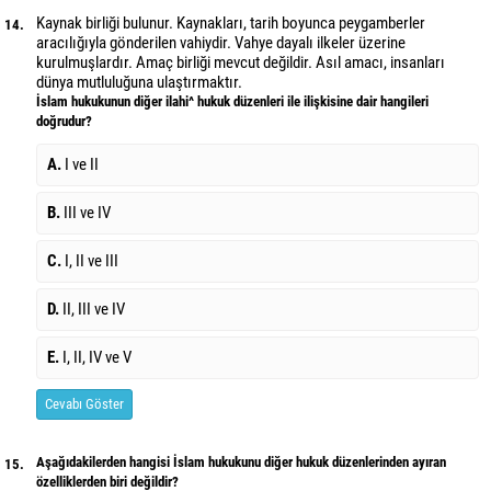
Kaynak birliği bulunur. Kaynakları, tarih boyunca peygamberler
14.
aracılığıyla gönderilen vahiydir. Vahye dayalı ilkeler üzerine
kurulmuşlardır. Amaç birliği mevcut değildir. Asıl amacı, insanları
dünya mutluluğuna ulaştırmaktır.
İslam hukukunun diğer ilahi^ hukuk düzenleri ile ilişkisine dair hangileri
doğrudur?
A.
I ve II
B.
III ve IV
C.
I, II ve III
D.
II, III ve IV
E.
I, II, IV ve V
Cevabı Göster
Aşağıdakilerden hangisi İslam hukukunu diğer hukuk düzenlerinden ayıran
15.
özelliklerden biri değildir?