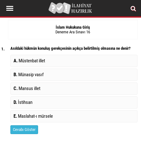
İslam Hukukuna Giriş
Deneme Ara Sınavı 16
Asıldaki hükmün konuluş gerekçesinin açıkça belirtilmiş olmasına ne denir?
1.
A.
Müstenbat illet
B.
Münasip vasıf
C.
Mansus illet
D.
İstihsan
E.
Maslahat-ı mürsele
Cevabı Göster