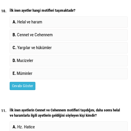
İlk inen ayetler hangi motifleri taşımaktadır?
10.
A.
Helal ve haram
B.
Cennet ve Cehennem
C.
Yargılar ve hükümler
D.
Mucizeler
E.
Müminler
Cevabı Göster
İlk inen ayetlerin Cennet ve Cehennem motifleri taşıdığını, daha sonra helal
11.
ve haramlarla ilgili ayetlerin geldiğini söyleyen kişi kimdir?
A.
Hz. Hatice