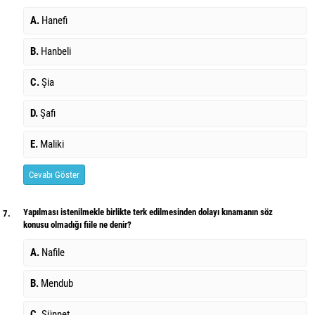
A.
Hanefi
B.
Hanbeli
C.
Şia
D.
Şafi
E.
Maliki
Cevabı Göster
Yapılması istenilmekle birlikte terk edilmesinden dolayı kınamanın söz
7.
konusu olmadığı fiile ne denir?
A.
Nafile
B.
Mendub
C.
Sünnet