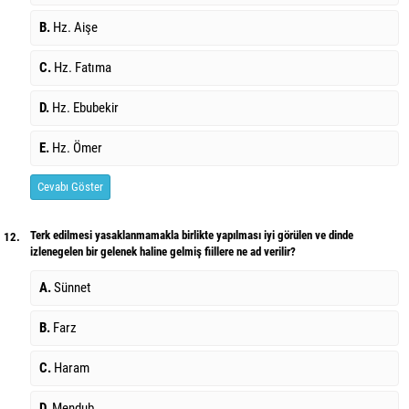
B.
Hz. Aişe
C.
Hz. Fatıma
D.
Hz. Ebubekir
E.
Hz. Ömer
Cevabı Göster
Terk edilmesi yasaklanmamakla birlikte yapılması iyi görülen ve dinde
12.
izlenegelen bir gelenek haline gelmiş fiillere ne ad verilir?
A.
Sünnet
B.
Farz
C.
Haram
D.
Mendub