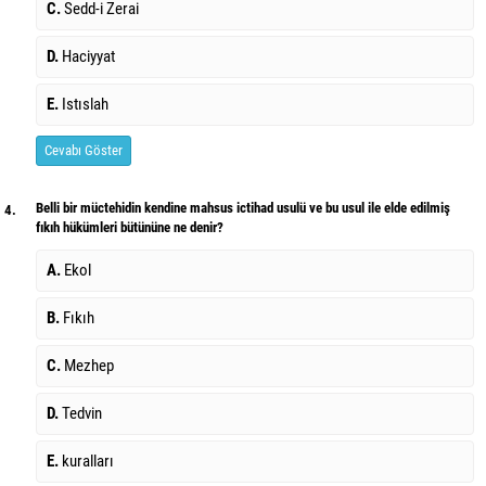
C.
Sedd-i Zerai
D.
Haciyyat
E.
Istıslah
Cevabı Göster
Belli bir müctehidin kendine mahsus ictihad usulü ve bu usul ile elde edilmiş
4.
fıkıh hükümleri bütününe ne denir?
A.
Ekol
B.
Fıkıh
C.
Mezhep
D.
Tedvin
E.
kuralları