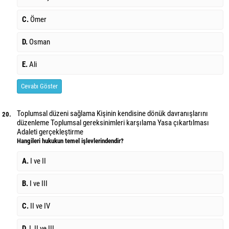
C.
Ömer
D.
Osman
E.
Ali
Cevabı Göster
Toplumsal düzeni sağlama Kişinin kendisine dönük davranışlarını
20.
düzenleme Toplumsal gereksinimleri karşılama Yasa çıkartılması
Adaleti gerçekleştirme
Hangileri hukukun temel işlevlerindendir?
A.
I ve II
B.
I ve III
C.
II ve IV
D.
I, II ve III