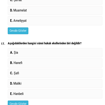
C.
Şeriat
D.
Muamelat
E.
Ameliyyat
Cevabı Göster
Aşağıdakilerden hangisi sünni hukuk ekollerinden biri değildir?
17.
A.
Şia
B.
Hanefi
C.
Şafi
D.
Maliki
E.
Hanbeli
Cevabı Göster