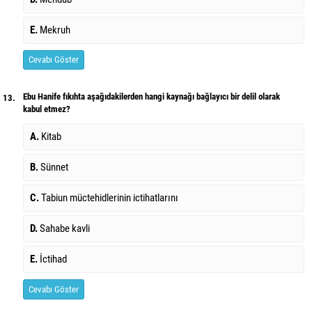
E.
Mekruh
Cevabı Göster
Ebu Hanife fıkıhta aşağıdakilerden hangi kaynağı bağlayıcı bir delil olarak
13.
kabul etmez?
A.
Kitab
B.
Sünnet
C.
Tabiun müctehidlerinin ictihatlarını
D.
Sahabe kavli
E.
İctihad
Cevabı Göster