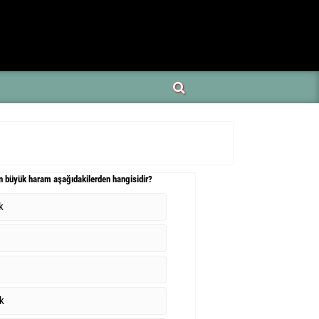
en büyük haram aşağıdakilerden hangisidir?
k
k