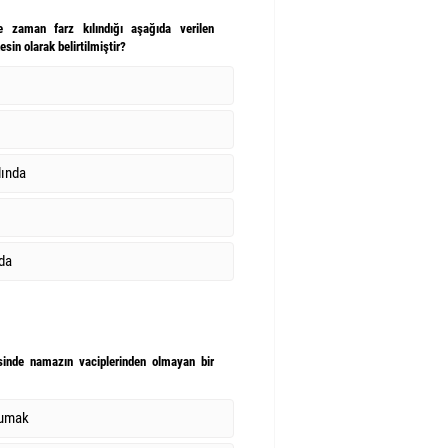
 zaman farz kılındığı aşağıda verilen
sin olarak belirtilmiştir?
lında
nda
sinde namazın vaciplerinden olmayan bir
kumak