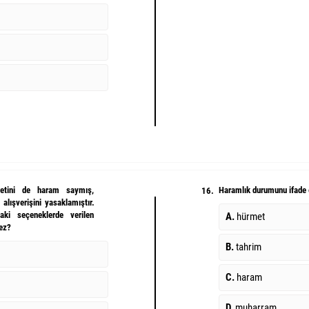
aretini de haram saymış,
Haramlık durumunu ifade 
16.
alışverişini yasaklamıştır.
ki seçeneklerde verilen
A.
hürmet
mez?
B.
tahrim
C.
haram
D.
muharram