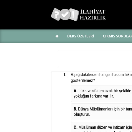
DERS ÖZETLERİ
ÇIKMIŞ SORULA
Aşağıdakilerden hangisi haccın hikm
1.
gösterilemez?
A.
Lüks ve süsten uzak bir şekilde 
yokluğun farkına varılır.
B.
Dünya Müslümanları için bir ta
oluşturur.
C.
Müslüman düzen ve intizam için