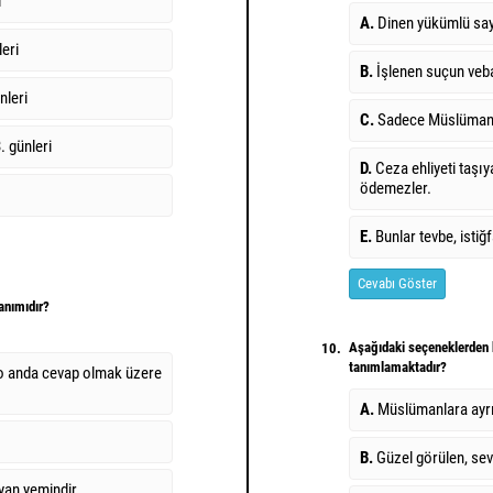
i
A.
Dinen yükümlü say
leri
B.
İşlenen suçun veba
nleri
C.
Sadece Müslümanlar
. günleri
D.
Ceza ehliyeti taşıya
ödemezler.
E.
Bunlar tevbe, istiğ
Cevabı Göster
anımıdır?
Aşağıdaki seçeneklerden h
10.
tanımlamaktadır?
o anda cevap olmak üzere
A.
Müslümanlara ayrı 
B.
Güzel görülen, sev
ayan yemindir.