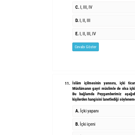
C.
I, III, IV
D.
I, II, III
E.
I, II, III, IV
Cevabı Göster
İslâm içilmesinin yanısıra, içki tic
11.
Müslümanın gayri müslimle de olsa içki 
Bu bağlamda Peygamberimiz aşağıda
kişilerden hangisini lanetlediği söylene
A.
İçki yapanı
B.
İçki içeni