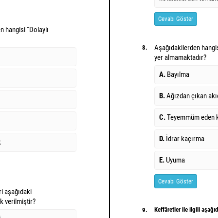
Cevabı Göster
 hangisi ''Dolaylı
Aşağıdakilerden hangi
8.
yer almamaktadır?
A.
Bayılma
B.
Ağızdan çıkan akı
C.
Teyemmüm eden ki
D.
İdrar kaçırma
k
E.
Uyuma
Cevabı Göster
i aşağıdaki
 verilmiştir?
Keffâretler ile ilgili aşağı
9.