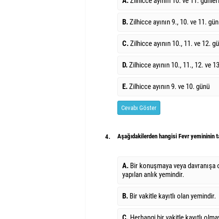
A.
Zilhicce ayının 10. ve 11. günler
B.
Zilhicce ayının 9., 10. ve 11. gün
C.
Zilhicce ayının 10., 11. ve 12. gü
D.
Zilhicce ayının 10., 11., 12. ve 13
E.
Zilhicce ayının 9. ve 10. günü
Cevabı Göster
Aşağıdakilerden hangisi Fevr yemininin t
4.
A.
Bir konuşmaya veya davranışa 
yapılan anlık yemindir.
B.
Bir vakitle kayıtlı olan yemindir.
C.
Herhangi bir vakitle kayıtlı olm