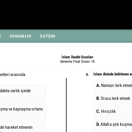
R
DENEMELER
İLETİŞİM
İslam İbadet Esasları
Deneme Final Sınavı 16
etleri arasında
İslam dininde belirlenen 
6.
A.
Namazı terk etme
âdeta varlık içinde
B.
Orucu terk etmek
nışma ve kaynaşma ortamı
C.
Hırsızlık
D.
Allah'a şirk koşma
de hareket etmenin