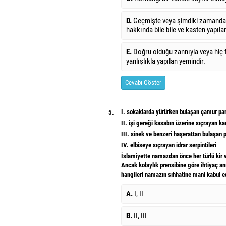
D.
Geçmişte veya şimdiki zamanda 
hakkında bile bile ve kasten yapıl
E.
Doğru olduğu zannıyla veya hiç
yanlışlıkla yapılan yemindir.
Cevabı Göster
I. sokaklarda yürürken bulaşan çamur par
5.
II. işi gereği kasabın üzerine sıçrayan ka
III. sinek ve benzeri haşerattan bulaşan p
IV. elbiseye sıçrayan idrar serpintileri
İslamiyette namazdan önce her türlü kir v
Ancak kolaylık prensibine göre ihtiyaç an
hangileri namazın sıhhatine mani kabul e
A.
I, II
B.
II, III