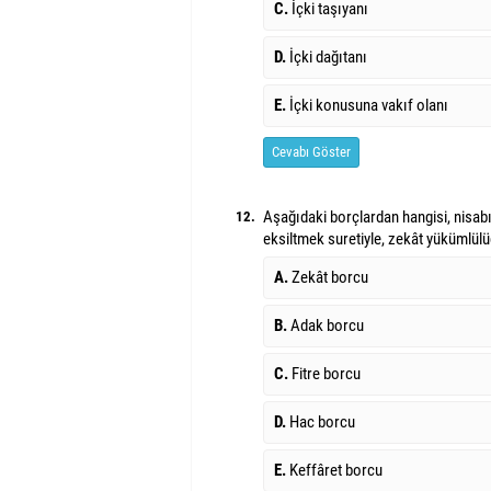
C.
İçki taşıyanı
D.
İçki dağıtanı
E.
İçki konusuna vakıf olanı
Cevabı Göster
Aşağıdaki borçlardan hangisi, nisab
12.
eksiltmek suretiyle, zekât yükümlülü
A.
Zekât borcu
B.
Adak borcu
C.
Fitre borcu
D.
Hac borcu
E.
Keffâret borcu