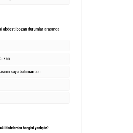
si abdesti bozan durumlar arasında
cı kan
şinin suyu bulamaması
daki ifadelerden hangisi yanlıştır?