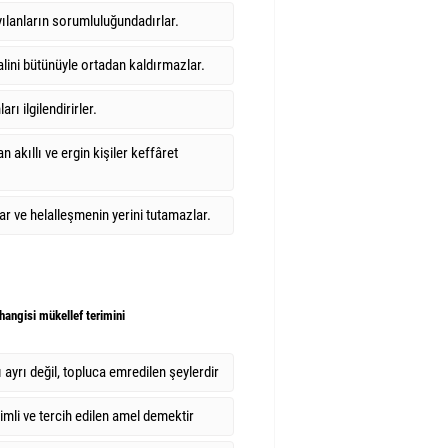
ılanların sorumluluğundadırlar.
lini bütünüyle ortadan kaldırmazlar.
ı ilgilendirirler.
n akıllı ve ergin kişiler keffâret
far ve helalleşmenin yerini tutamazlar.
angisi mükellef terimini
ayrı değil, topluca emredilen şeylerdir
imli ve tercih edilen amel demektir