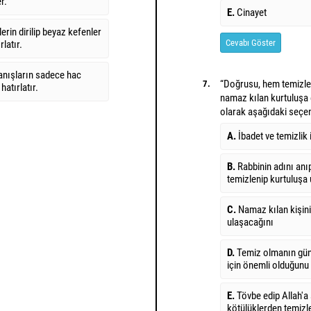
r.
E.
Cinayet
erin dirilip beyaz kefenler
Cevabı Göster
latır.
ranışların sadece hac
“Doğrusu, hem temizle
7.
hatırlatır.
namaz kılan kurtuluşa e
olarak aşağıdaki seçen
A.
İbadet ve temizlik
B.
Rabbinin adını anıp
temizlenip kurtuluşa
C.
Namaz kılan kişini
ulaşacağını
D.
Temiz olmanın gün
için önemli olduğunu
E.
Tövbe edip Allah'a 
kötülüklerden temizl