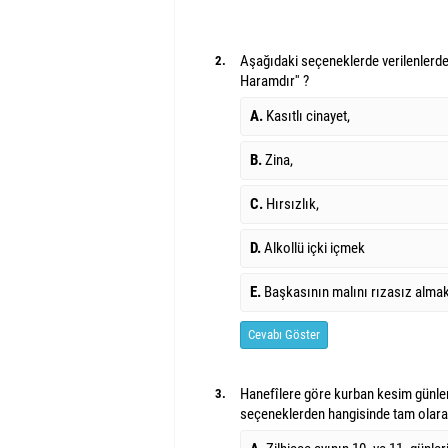
Aşağıdaki seçeneklerde verilenlerden
2.
Haramdır'' ?
A.
Kasıtlı cinayet,
B.
Zina,
C.
Hırsızlık,
D.
Alkollü içki içmek
E.
Başkasının malını rızasız alma
Cevabı Göster
Hanefîlere göre kurban kesim günler
3.
seçeneklerden hangisinde tam olarak