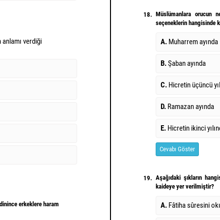
Müslümanlara orucun ne
18.
seçeneklerin hangisinde ke
 anlamı verdiği
A.
Muharrem ayında
B.
Şaban ayında
m
C.
Hicretin üçüncü yı
D.
Ramazan ayında
E.
Hicretin ikinci yılı
Cevabı Göster
Aşağıdaki şıkların hangi
19.
kaideye yer verilmiştir?
dinince erkeklere haram
A.
Fâtiha sûresini o