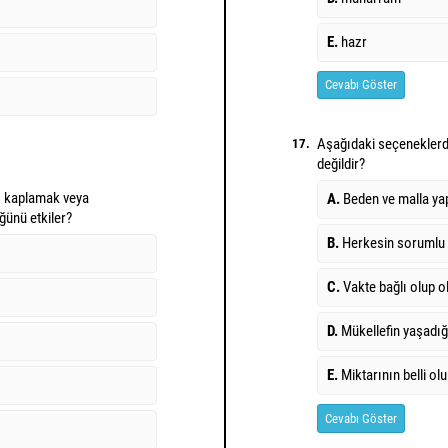
E.
hazr
Cevabı Göster
Aşağıdaki seçeneklerde
17.
değildir?
ı kaplamak veya
A.
Beden ve malla ya
ğünü etkiler?
B.
Herkesin sorumlu
C.
Vakte bağlı olup 
D.
Mükellefin yaşadığ
E.
Miktarının belli o
Cevabı Göster