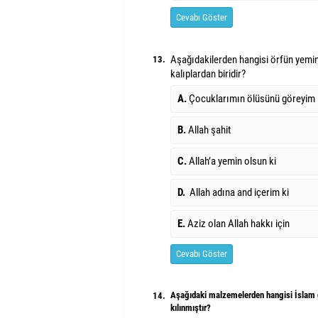
Cevabı Göster
Aşağıdakilerden hangisi örfün yemin
13.
kalıplardan biridir?
A.
Çocuklarımın ölüsünü göreyi
B.
Allah şahit
C.
Allah’a yemin olsun ki
D.
Allah adına and içerim ki
E.
Aziz olan Allah hakkı için
Cevabı Göster
Aşağıdaki malzemelerden hangisi İslam 
14.
kılınmıştır?