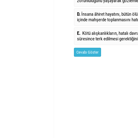
zorunluluğunu yaşayarak gözlemle
D.
İnsana âhiret hayatını, bütün ölül
içinde mahşerde toplanmasını hatır
E.
Kötü alışkanlıkların, hatalı dav
süresince terk edilmesi gerektiğini 
Cevabı Göster