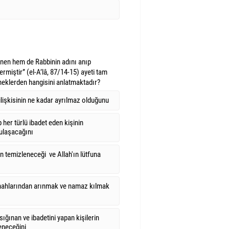
nen hem de Rabbinin adını anıp
rmiştir” (el-A’lâ, 87/14-15) ayeti tam
eklerden hangisini anlatmaktadır?
 ilişkisinin ne kadar ayrılmaz olduğunu
 her türlü ibadet eden kişinin
 ulaşacağını
n temizleneceği ve Allah'ın lütfuna
ahlarından arınmak ve namaz kılmak
sığınan ve ibadetini yapan kişilerin
eneceğini