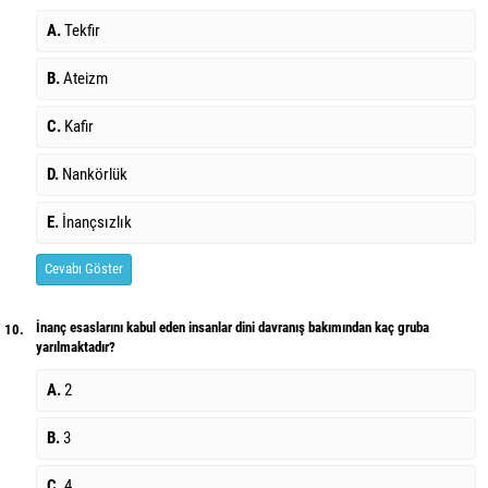
A.
Tekfir
B.
Ateizm
C.
Kafir
D.
Nankörlük
E.
İnançsızlık
Cevabı Göster
İnanç esaslarını kabul eden insanlar dini davranış bakımından kaç gruba
10.
yarılmaktadır?
A.
2
B.
3
C.
4