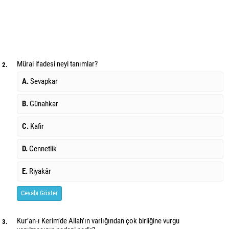
Mürai ifadesi neyi tanımlar?
2.
A.
Sevapkar
B.
Günahkar
C.
Kafir
D.
Cennetlik
E.
Riyakâr
Cevabı Göster
Kur’an-ı Kerim’de Allah’ın varlığından çok birliğine vurgu
3.