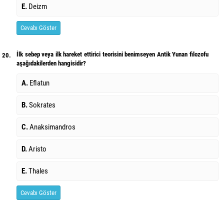
E.
Deizm
Cevabı Göster
İlk sebep veya ilk hareket ettirici teorisini benimseyen Antik Yunan filozofu
20.
aşağıdakilerden hangisidir?
A.
Eflatun
B.
Sokrates
C.
Anaksimandros
D.
Aristo
E.
Thales
Cevabı Göster