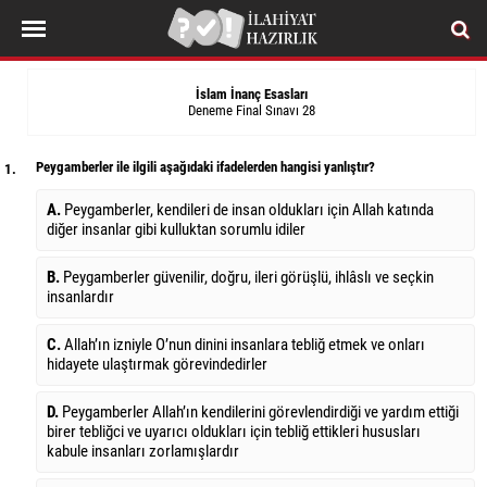
İslam İnanç Esasları
Deneme Final Sınavı 28
Peygamberler ile ilgili aşağıdaki ifadelerden hangisi yanlıştır?
1.
A.
Peygamberler, kendileri de insan oldukları için Allah katında
diğer insanlar gibi kulluktan sorumlu idiler
B.
Peygamberler güvenilir, doğru, ileri görüşlü, ihlâslı ve seçkin
insanlardır
C.
Allah’ın izniyle O’nun dinini insanlara tebliğ etmek ve onları
hidayete ulaştırmak görevindedirler
D.
Peygamberler Allah’ın kendilerini görevlendirdiği ve yardım ettiği
birer tebliğci ve uyarıcı oldukları için tebliğ ettikleri hususları
kabule insanları zorlamışlardır