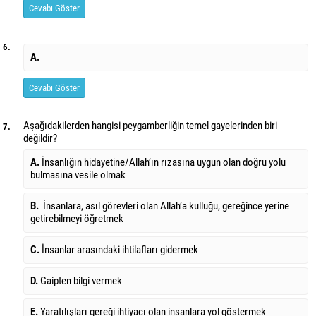
Cevabı Göster
6.
A.
Cevabı Göster
Aşağıdakilerden hangisi peygamberliğin temel gayelerinden biri
7.
değildir?
A.
İnsanlığın hidayetine/Allah’ın rızasına uygun olan doğru yolu
bulmasına vesile olmak
B.
İnsanlara, asıl görevleri olan Allah’a kulluğu, gereğince yerine
getirebilmeyi öğretmek
C.
İnsanlar arasındaki ihtilafları gidermek
D.
Gaipten bilgi vermek
E.
Yaratılışları gereği ihtiyacı olan insanlara yol göstermek