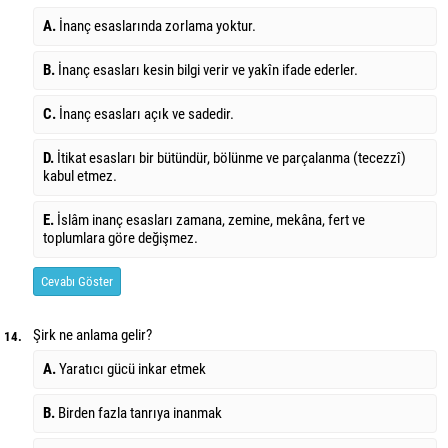
A.
İnanç esaslarında zorlama yoktur.
B.
İnanç esasları kesin bilgi verir ve yakîn ifade ederler.
C.
İnanç esasları açık ve sadedir.
D.
İtikat esasları bir bütündür, bölünme ve parçalanma (tecezzî)
kabul etmez.
E.
İslâm inanç esasları zamana, zemine, mekâna, fert ve
toplumlara göre değişmez.
Cevabı Göster
Şirk ne anlama gelir?
14.
A.
Yaratıcı gücü inkar etmek
B.
Birden fazla tanrıya inanmak