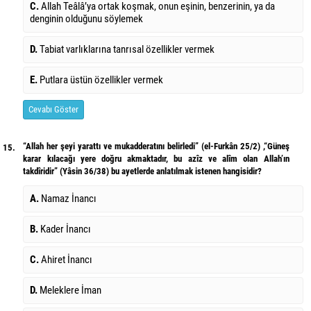
C.
Allah Teâlâ’ya ortak koşmak, onun eşinin, benzerinin, ya da
denginin olduğunu söylemek
D.
Tabiat varlıklarına tanrısal özellikler vermek
E.
Putlara üstün özellikler vermek
Cevabı Göster
“Allah her şeyi yarattı ve mukadderatını belirledi” (el-Furkân 25/2) ,“Güneş
15.
karar kılacağı yere doğru akmaktadır, bu azîz ve alîm olan Allah’ın
takdîridir” (Yâsin 36/38) bu ayetlerde anlatılmak istenen hangisidir?
A.
Namaz İnancı
B.
Kader İnancı
C.
Ahiret İnancı
D.
Meleklere İman