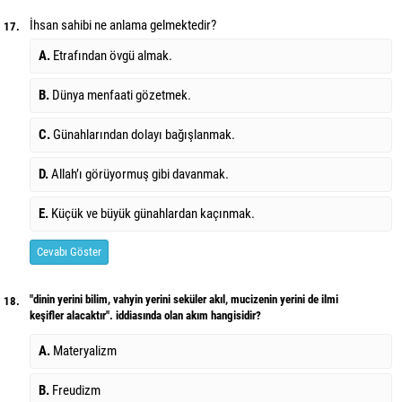
İhsan sahibi ne anlama gelmektedir?
17.
A.
Etrafından övgü almak.
B.
Dünya menfaati gözetmek.
C.
Günahlarından dolayı bağışlanmak.
D.
Allah’ı görüyormuş gibi davanmak.
E.
Küçük ve büyük günahlardan kaçınmak.
Cevabı Göster
"dinin yerini bilim, vahyin yerini seküler akıl, mucizenin yerini de ilmi
18.
keşifler alacaktır". iddiasında olan akım hangisidir?
A.
Materyalizm
B.
Freudizm