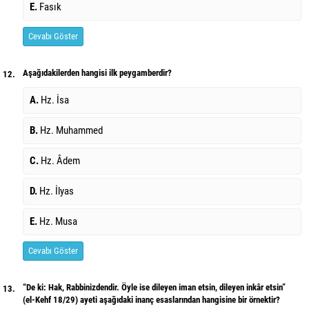
E.
Fasık
Cevabı Göster
Aşağıdakilerden hangisi ilk peygamberdir?
12.
A.
Hz. İsa
B.
Hz. Muhammed
C.
Hz. Âdem
D.
Hz. İlyas
E.
Hz. Musa
Cevabı Göster
“De ki: Hak, Rabbinizdendir. Öyle ise dileyen iman etsin, dileyen inkâr etsin”
13.
(el-Kehf 18/29) ayeti aşağıdaki inanç esaslarından hangisine bir örnektir?