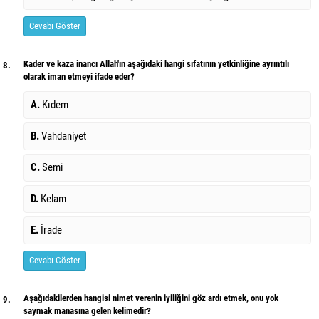
Cevabı Göster
Kader ve kaza inancı Allah'ın aşağıdaki hangi sıfatının yetkinliğine ayrıntılı
8.
olarak iman etmeyi ifade eder?
A.
Kıdem
B.
Vahdaniyet
C.
Semi
D.
Kelam
E.
İrade
Cevabı Göster
Aşağıdakilerden hangisi nimet verenin iyiliğini göz ardı etmek, onu yok
9.
saymak manasına gelen kelimedir?