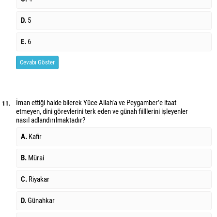
D.
5
E.
6
Cevabı Göster
İman ettiği halde bilerek Yüce Allah’a ve Peygamber’e itaat
11.
etmeyen, dini görevlerini terk eden ve günah fiilllerini işleyenler
nasıl adlandırılmaktadır?
A.
Kafir
B.
Mürai
C.
Riyakar
D.
Günahkar