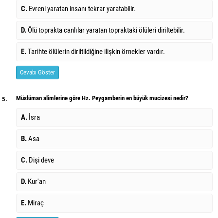
C.
Evreni yaratan insanı tekrar yaratabilir.
D.
Ölü toprakta canlılar yaratan topraktaki ölüleri diriltebilir.
E.
Tarihte ölülerin diriltildiğine ilişkin örnekler vardır.
Cevabı Göster
Müslüman alimlerine göre Hz. Peygamberin en büyük mucizesi nedir?
5.
A.
İsra
B.
Asa
C.
Dişi deve
D.
Kur'an
E.
Miraç