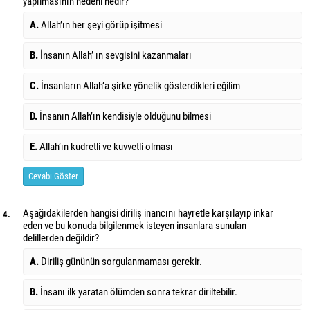
yapılmasının nedeni nedir?
A.
Allah’ın her şeyi görüp işitmesi
B.
İnsanın Allah’ ın sevgisini kazanmaları
C.
İnsanların Allah’a şirke yönelik gösterdikleri eğilim
D.
İnsanın Allah’ın kendisiyle olduğunu bilmesi
E.
Allah’ın kudretli ve kuvvetli olması
Cevabı Göster
Aşağıdakilerden hangisi diriliş inancını hayretle karşılayıp inkar
4.
eden ve bu konuda bilgilenmek isteyen insanlara sunulan
delillerden değildir?
A.
Diriliş gününün sorgulanmaması gerekir.
B.
İnsanı ilk yaratan ölümden sonra tekrar diriltebilir.