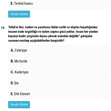
E.
Tevhid İnancı
Cevabı Göster
"Allah’ın ilmi, iradesi ve yaratması bütün varlık ve olayları kuşattığından
16.
insanın irade özgürlüğü ve eylem yapma gücü yoktur. İnsanı her yönden
kuşatan kader çizgisinin dışına çıkmak mümkün değildir." görüşünü
savunan mezhep aşağıdakilerden hangisidir?
A.
Cebriyye
B.
Mu'tezile
C.
Kaderiyye
D.
Şia
E.
Ehli Sünnet
Cevabı Göster