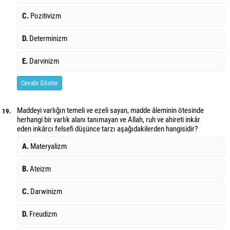
C.
Pozitivizm
D.
Determinizm
E.
Darvinizm
Cevabı Göster
Maddeyi varlığın temeli ve ezeli sayan, madde âleminin ötesinde
19.
herhangi bir varlık alanı tanımayan ve Allah, ruh ve ahireti inkâr
eden inkârcı felsefi düşünce tarzı aşağıdakilerden hangisidir?
A.
Materyalizm
B.
Ateizm
C.
Darwinizm
D.
Freudizm