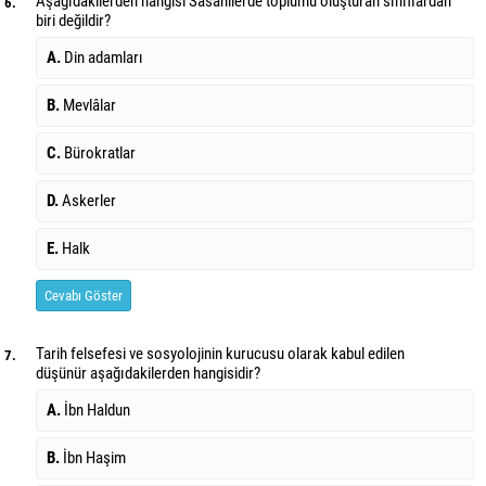
Aşağıdakilerden hangisi Sâsânilerde toplumu oluşturan sınıflardan
6.
biri değildir?
A.
Din adamları
B.
Mevlâlar
C.
Bürokratlar
D.
Askerler
E.
Halk
Cevabı Göster
Tarih felsefesi ve sosyolojinin kurucusu olarak kabul edilen
7.
düşünür aşağıdakilerden hangisidir?
A.
İbn Haldun
B.
İbn Haşim