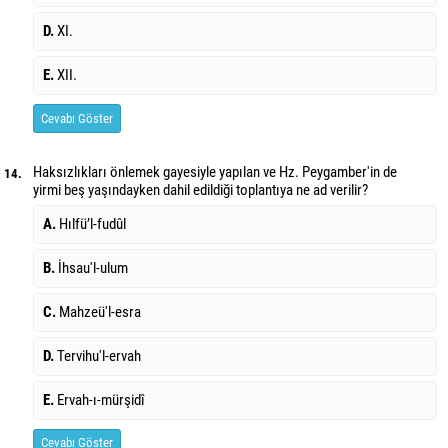
D.
XI.
E.
XII.
Cevabı Göster
Haksızlıkları önlemek gayesiyle yapılan ve Hz. Peygamber'in de
14.
yirmi beş yaşındayken dahil edildiği toplantıya ne ad verilir?
A.
Hılfü’l-fudûl
B.
İhsau'l-ulum
C.
Mahzeü'l-esra
D.
Tervihu'l-ervah
E.
Ervah-ı-mürşidî
Cevabı Göster