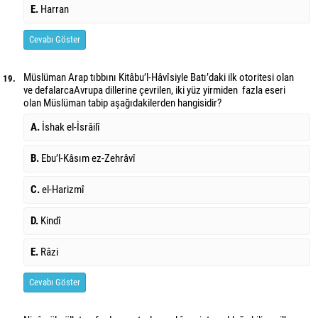
E.
Harran
Cevabı Göster
Müslüman Arap tıbbını Kitâbu’l-Hâvîsiyle Batı’daki ilk otoritesi olan
19.
ve defalarca
Avrupa dillerine çevrilen, iki yüz yirmiden fazla eseri
olan Müslüman tabip aşağıdakilerden hangisidir?
A.
İshak el-İsrâilî
B.
Ebu’l-Kâsım ez-Zehrâvî
C.
el-Harizmî
D.
Kindî
E.
Râzi
Cevabı Göster