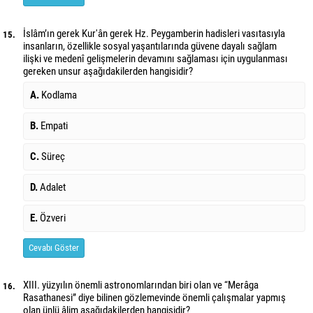
İslâm’ın gerek Kur'ân gerek Hz. Peygamberin hadisleri vasıtasıyla
15.
insanların, özellikle sosyal yaşantılarında güvene dayalı sağlam
ilişki ve medenî gelişmelerin devamını sağlaması için uygulanması
gereken unsur aşağıdakilerden hangisidir?
A.
Kodlama
B.
Empati
C.
Süreç
D.
Adalet
E.
Özveri
Cevabı Göster
XIII. yüzyılın önemli astronomlarından biri olan ve “Merâga
16.
Rasathanesi” diye bilinen gözlemevinde önemli çalışmalar yapmış
olan ünlü âlim aşağıdakilerden hangisidir?