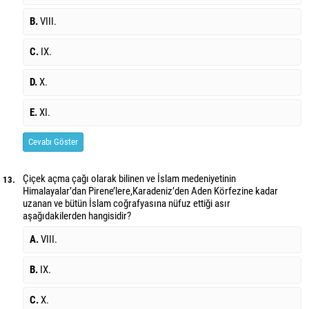
B.
VIII.
C.
IX.
D.
X.
E.
XI.
Cevabı Göster
Çiçek açma çağı olarak bilinen ve İslam medeniyetinin
13.
Himalayalar’dan Pirene’lere,
Karadeniz’den Aden Körfezine kadar
uzanan ve bütün İslam coğrafyasına nüfuz ettiği asır
aşağıdakilerden hangisidir?
A.
VIII.
B.
IX.
C.
X.