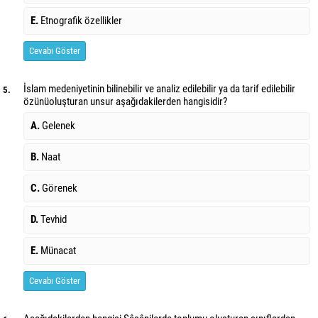
E.
Etnografik özellikler
Cevabı Göster
İslam medeniyetinin bilinebilir ve analiz edilebilir ya da tarif edilebilir
5.
özünü
oluşturan unsur aşağıdakilerden hangisidir?
A.
Gelenek
B.
Naat
C.
Görenek
D.
Tevhid
E.
Münacat
Cevabı Göster