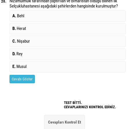
Nizâmülmülk tarafından yaptırılan ve bîmaristan olduğu bilinen ilk
20.
Selçuklu
hastanesi aşağıdaki şehirlerden hangisinde kurulmuştur?
A.
Behl
B.
Herat
C.
Nişabur
D.
Rey
E.
Musul
Cevabı Göster
TEST BİTTİ.
CEVAPLARINIZI KONTROL EDİNİZ.