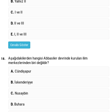
B.
Yalnız II
C.
I ve II
D.
II ve III
E.
I, II ve III
Cevabı Göster
Aşağıdakilerden hangisi Abbasiler devrinde kurulan ilim
18.
merkezlerinden biri değildir?
A.
Cündişapur
B.
İskenderiyye
C.
Nusaybin
D.
Buhara