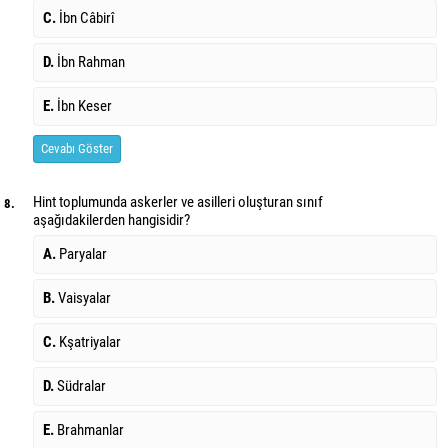
C.
İbn Câbirî
D.
İbn Rahman
E.
İbn Keser
Cevabı Göster
Hint toplumunda askerler ve asilleri oluşturan sınıf
8.
aşağıdakilerden hangisidir?
A.
Paryalar
B.
Vaisyalar
C.
Kşatriyalar
D.
Südralar
E.
Brahmanlar