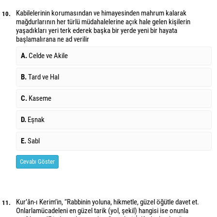
Kabilelerinin korumasından ve himayesinden mahrum kalarak
10.
mağdurlarının her türlü müdahalelerine açık hale gelen kişilerin
yaşadıkları yeri terk ederek başka bir yerde yeni bir hayata
başlamalırana ne ad verilir
A.
Celde ve Akile
B.
Tard ve Hal
C.
Kaseme
D.
Eşnak
E.
Sabl
Cevabı Göster
Kur’ân-ı Kerim’in, “Rabbinin yoluna, hikmetle, güzel öğütle davet et.
11.
Onlarla
mücadeleni en güzel tarik (yol, şekil) hangisi ise onunla