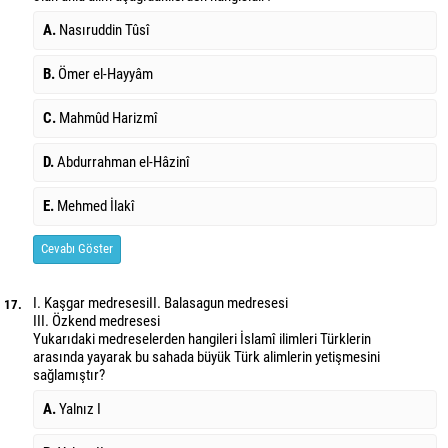
A.
Nasıruddin Tûsî
B.
Ömer el-Hayyâm
C.
Mahmûd Harizmî
D.
Abdurrahman el-Hâzinî
E.
Mehmed İlakî
Cevabı Göster
I. Kaşgar medresesi
II. Balasagun medresesi
17.
III. Özkend medresesi
Yukarıdaki medreselerden hangileri İslamî ilimleri Türklerin
arasında yayarak bu sahada büyük Türk alimlerin yetişmesini
sağlamıştır?
A.
Yalnız I