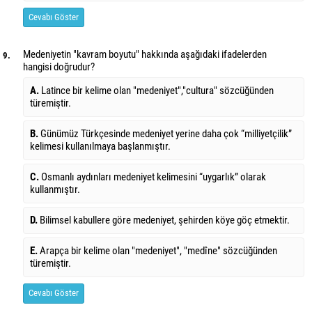
Cevabı Göster
Medeniyetin "kavram boyutu" hakkında aşağıdaki ifadelerden
9.
hangisi doğrudur?
A.
Latince bir kelime olan "medeniyet","cultura" sözcüğünden
türemiştir.
B.
Günümüz Türkçesinde medeniyet yerine daha çok “milliyetçilik”
kelimesi kullanılmaya başlanmıştır.
C.
Osmanlı aydınları medeniyet kelimesini “uygarlık” olarak
kullanmıştır.
D.
Bilimsel kabullere göre medeniyet, şehirden köye göç etmektir.
E.
Arapça bir kelime olan "medeniyet", "medîne" sözcüğünden
türemiştir.
Cevabı Göster