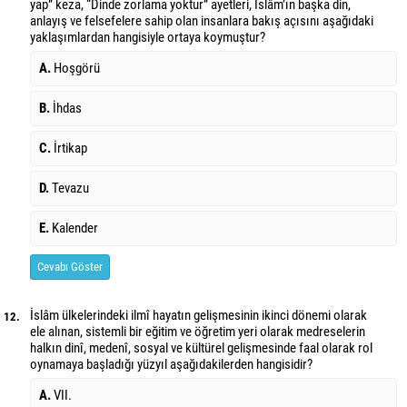
yap” keza, “Dinde zorlama yoktur” ayetleri, İslâm’ın başka din,
anlayış ve felsefelere sahip olan insanlara bakış açısını aşağıdaki
yaklaşımlardan hangisiyle ortaya koymuştur?
A.
Hoşgörü
B.
İhdas
C.
İrtikap
D.
Tevazu
E.
Kalender
Cevabı Göster
İslâm ülkelerindeki ilmî hayatın gelişmesinin ikinci dönemi olarak
12.
ele alınan, sistemli bir eğitim ve öğretim yeri olarak medreselerin
halkın dinî, medenî, sosyal ve kültürel gelişmesinde faal olarak rol
oynamaya başladığı yüzyıl aşağıdakilerden hangisidir?
A.
VII.