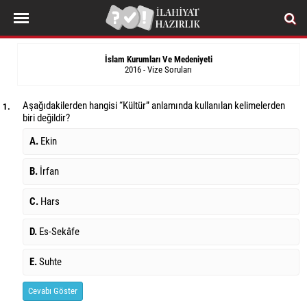
İslam Kurumları Ve Medeniyeti
2016 - Vize Soruları
Aşağıdakilerden hangisi “Kültür” anlamında kullanılan kelimelerden
1.
biri değildir?
A.
Ekin
B.
İrfan
C.
Hars
D.
Es-Sekâfe
E.
Suhte
Cevabı Göster