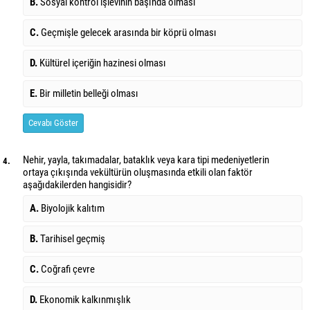
B.
Sosyal kontrol işlevinin başında olması
C.
Geçmişle gelecek arasında bir köprü olması
D.
Kültürel içeriğin hazinesi olması
E.
Bir milletin belleği olması
Cevabı Göster
Nehir, yayla, takımadalar, bataklık veya kara tipi medeniyetlerin
4.
ortaya çıkışında ve
kültürün oluşmasında etkili olan faktör
aşağıdakilerden hangisidir?
A.
Biyolojik kalıtım
B.
Tarihisel geçmiş
C.
Coğrafi çevre
D.
Ekonomik kalkınmışlık