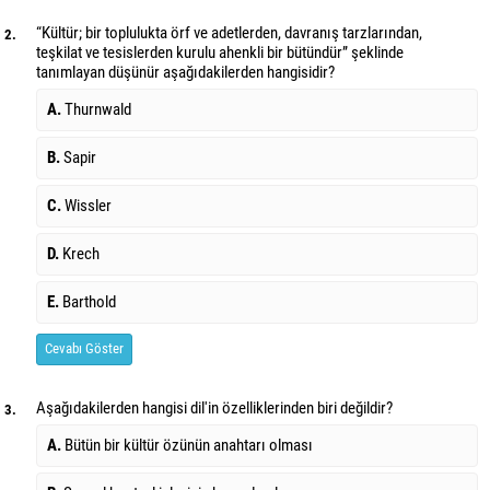
“Kültür; bir toplulukta örf ve adetlerden, davranış tarzlarından,
2.
teşkilat ve tesislerden kurulu ahenkli bir bütündür” şeklinde
tanımlayan düşünür aşağıdakilerden hangisidir?
A.
Thurnwald
B.
Sapir
C.
Wissler
D.
Krech
E.
Barthold
Cevabı Göster
Aşağıdakilerden hangisi dil'in özelliklerinden biri değildir?
3.
A.
Bütün bir kültür özünün anahtarı olması