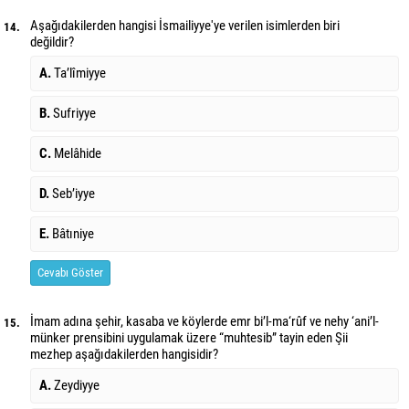
Aşağıdakilerden hangisi İsmailiyye'ye verilen isimlerden biri
14.
değildir?
A.
Ta’lîmiyye
B.
Sufriyye
C.
Melâhide
D.
Seb’iyye
E.
Bâtıniye
Cevabı Göster
İmam adına şehir, kasaba ve köylerde emr bi’l-ma‘rûf ve nehy ‘ani’l-
15.
münker prensibini uygulamak üzere “muhtesib” tayin eden Şii
mezhep aşağıdakilerden hangisidir?
A.
Zeydiyye