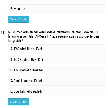
E.
Muattıla
Cevabı Göster
Müslümanların itikadî konulardaki ihtilâflarını anlatan “Makâlâtü'l-
13.
İslâmiyyîn ve İhtilâfü’l-Musallîn” adlı eserin yazarı aşağıdakilerden
hangisidir?
A.
Ebû Abdullah el-Ezdî
B.
Ebû Bekir el-Bâkıllânî
C.
Ebû Hâmid el-Gazzâlî
D.
Ebu’l-Hasan el-Eş'arî
E.
Ebû Tâhir el-Bağdadî
Cevabı Göster