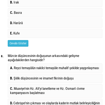
B.
Irak
C.
Basra
D.
Harûrâ
E.
Kufe
Cevabı Göster
Mürcie düşüncesinin doğuşunun arkasındaki gelişme
8.
aşağıdakilerden hangisidir?
A.
Reyci temayülün nakilci temayüle muhalif şekilde yaygınlaşması
B.
Şiilik düşüncesinin ve imamet fikrinin doğuşu
C.
Muaviye’nin Hz. Ali’yi lanetleme ve Hz. Osman’ı övme
kampanyasını başlatması
D.
Cebriyye’nin çıkması ve olaylarda kaderin mutlak belirleyiciliğinin