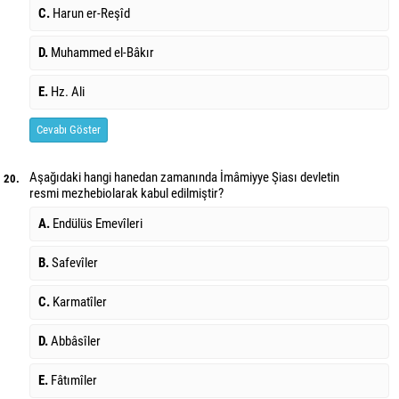
C.
Harun er-Reşîd
D.
Muhammed el-Bâkır
E.
Hz. Ali
Cevabı Göster
Aşağıdaki hangi hanedan zamanında İmâmiyye Şiası devletin
20.
resmi mezhebi
olarak kabul edilmiştir?
A.
Endülüs Emevîleri
B.
Safevîler
C.
Karmatîler
D.
Abbâsîler
E.
Fâtımîler