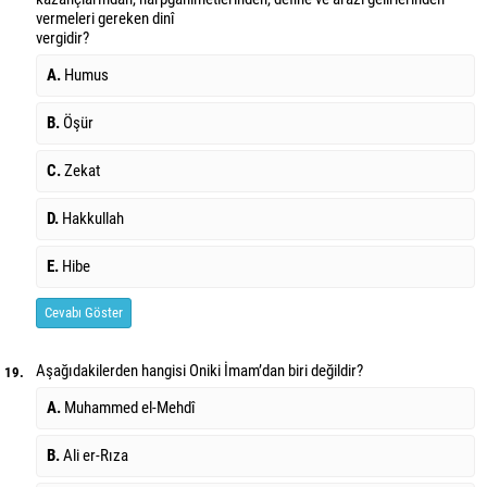
vermeleri gereken dinî
vergidir?
A.
Humus
B.
Öşür
C.
Zekat
D.
Hakkullah
E.
Hibe
Cevabı Göster
Aşağıdakilerden hangisi Oniki İmam’dan biri değildir?
19.
A.
Muhammed el-Mehdî
B.
Ali er-Rıza