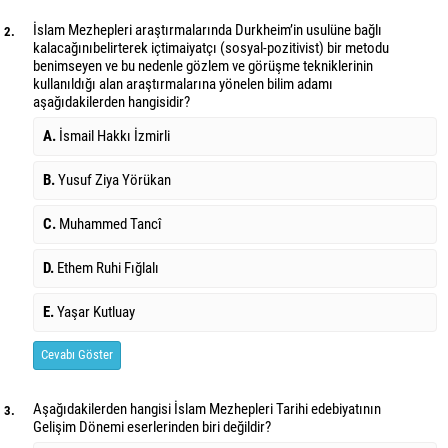
İslam Mezhepleri araştırmalarında Durkheim’in usulüne bağlı
2.
kalacağını
belirterek içtimaiyatçı (sosyal-pozitivist) bir metodu
benimseyen ve bu nedenle gözlem ve görüşme tekniklerinin
kullanıldığı alan araştırmalarına yönelen bilim adamı
aşağıdakilerden hangisidir?
A.
İsmail Hakkı İzmirli
B.
Yusuf Ziya Yörükan
C.
Muhammed Tancî
D.
Ethem Ruhi Fığlalı
E.
Yaşar Kutluay
Cevabı Göster
Aşağıdakilerden hangisi İslam Mezhepleri Tarihi edebiyatının
3.
Gelişim Dönemi eserlerinden biri değildir?