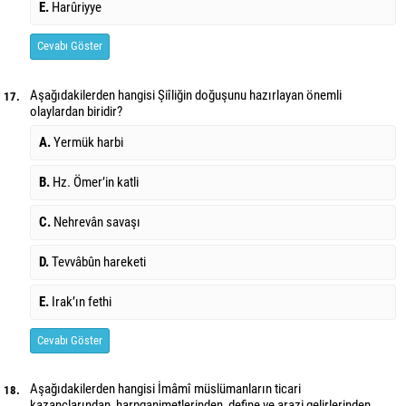
E.
Harûriyye
Cevabı Göster
Aşağıdakilerden hangisi Şiîliğin doğuşunu hazırlayan önemli
17.
olaylardan biridir?
A.
Yermük harbi
B.
Hz. Ömer’in katli
C.
Nehrevân savaşı
D.
Tevvâbûn hareketi
E.
Irak’ın fethi
Cevabı Göster
Aşağıdakilerden hangisi İmâmî müslümanların ticari
18.
kazançlarından, harp
ganimetlerinden, define ve arazi gelirlerinden