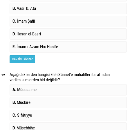
B.
Vâsıl b. Ata
C.
İmam Şafii
D.
Hasan el-Basrî
E.
İmam-ı Azam Ebu Hanife
Cevabı Göster
Aşağıdakilerden hangisi Ehl-i Sünnet’e muhalifleri tarafından
12.
verilen isimlerden biri değildir?
A.
Mücessime
B.
Mücbire
C.
Sıfâtıyye
D.
Müşebbihe