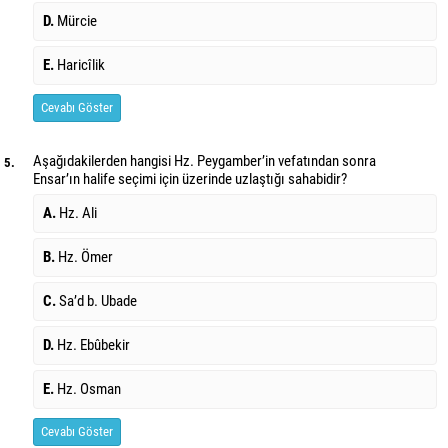
D.
Mürcie
E.
Haricîlik
Cevabı Göster
Aşağıdakilerden hangisi Hz. Peygamber’in vefatından sonra
5.
Ensar’ın halife seçimi için üzerinde uzlaştığı sahabidir?
A.
Hz. Ali
B.
Hz. Ömer
C.
Sa’d b. Ubade
D.
Hz. Ebûbekir
E.
Hz. Osman
Cevabı Göster