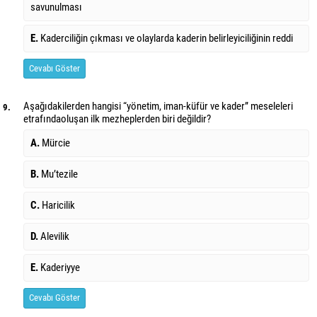
savunulması
E.
Kaderciliğin çıkması ve olaylarda kaderin belirleyiciliğinin reddi
Cevabı Göster
Aşağıdakilerden hangisi “yönetim, iman-küfür ve kader” meseleleri
9.
etrafında
oluşan ilk mezheplerden biri değildir?
A.
Mürcie
B.
Mu’tezile
C.
Haricilik
D.
Alevilik
E.
Kaderiyye
Cevabı Göster