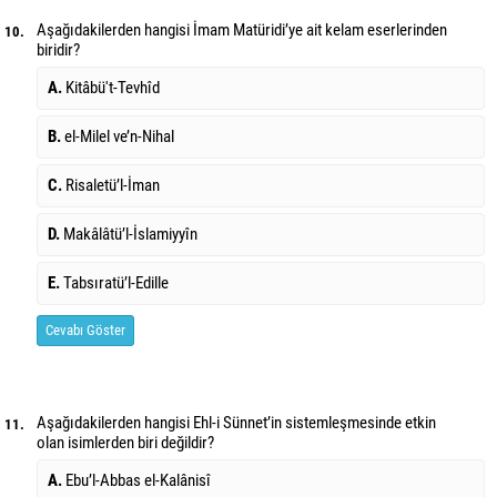
Aşağıdakilerden hangisi İmam Matüridi’ye ait kelam eserlerinden
10.
biridir?
A.
Kitâbü't-Tevhîd
B.
el-Milel ve’n-Nihal
C.
Risaletü’l-İman
D.
Makâlâtü’l-İslamiyyîn
E.
Tabsıratü’l-Edille
Cevabı Göster
Aşağıdakilerden hangisi Ehl-i Sünnet’in sistemleşmesinde etkin
11.
olan isimlerden biri değildir?
A.
Ebu’l-Abbas el-Kalânisî