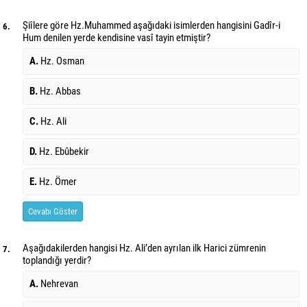
Şiîlere göre Hz.Muhammed aşağıdaki isimlerden hangisini Gadîr-i
6.
Hum denilen yerde kendisine vasî tayin etmiştir?
A.
Hz. Osman
B.
Hz. Abbas
C.
Hz. Ali
D.
Hz. Ebûbekir
E.
Hz. Ömer
Cevabı Göster
Aşağıdakilerden hangisi Hz. Ali’den ayrılan ilk Harici zümrenin
7.
toplandığı yerdir?
A.
Nehrevan