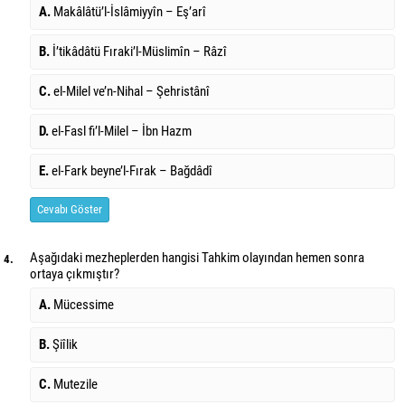
A.
Makâlâtü’l-İslâmiyyîn – Eş’arî
B.
İ’tikâdâtü Fıraki’l-Müslimîn – Râzî
C.
el-Milel ve’n-Nihal – Şehristânî
D.
el-Fasl fi’l-Milel – İbn Hazm
E.
el-Fark beyne’l-Fırak – Bağdâdî
Cevabı Göster
Aşağıdaki mezheplerden hangisi Tahkim olayından hemen sonra
4.
ortaya çıkmıştır?
A.
Mücessime
B.
Şiîlik
C.
Mutezile