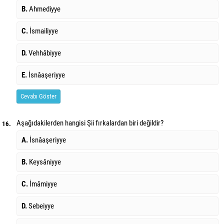
B.
Ahmediyye
C.
İsmailiyye
D.
Vehhâbiyye
E.
İsnâaşeriyye
Cevabı Göster
Aşağıdakilerden hangisi Şii fırkalardan biri değildir?
16.
A.
İsnâaşeriyye
B.
Keysâniyye
C.
İmâmiyye
D.
Sebeiyye