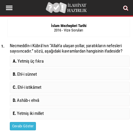
İslam Mezhepleri Tarihi
2016 - Vize Soruları
Necmeddîn-i Kübrâ’nın “Allah’a ulaşan yollar, yaratıkların nefesleri
1.
sayısıncadır.” sözü, aşağıdaki kavramlardan hangisinin ifadesidir?
A.
Yetmiş üç fıkra
B.
Ehl-i sünnet
C.
Ehl-i istikâmet
D.
Ashâb-ı ehvâ
E.
Yetmiş iki millet
Cevabı Göster