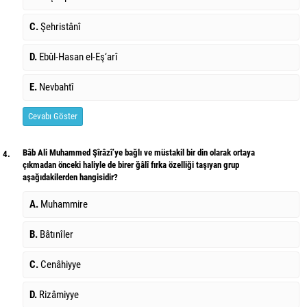
C.
Şehristânî
D.
Ebûl-Hasan el-Eş‘arî
E.
Nevbahtî
Cevabı Göster
Bâb Ali Muhammed Şîrâzî’ye bağlı ve müstakil bir din olarak ortaya
4.
çıkmadan önceki haliyle de birer ğâlî fırka özelliği taşıyan grup
aşağıdakilerden hangisidir?
A.
Muhammire
B.
Bâtınîler
C.
Cenâhiyye
D.
Rizâmiyye