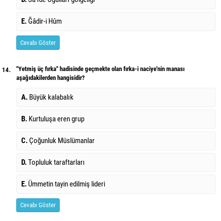
E.
Ğâdir-i Hûm
Cevabı Göster
"Yetmiş üç fırka" hadisinde geçmekte olan fırka-i naciye'nin manası
14.
aşağıdakilerden hangisidir?
A.
Büyük kalabalık
B.
Kurtuluşa eren grup
C.
Çoğunluk Müslümanlar
D.
Topluluk taraftarları
E.
Ümmetin tayin edilmiş lideri
Cevabı Göster