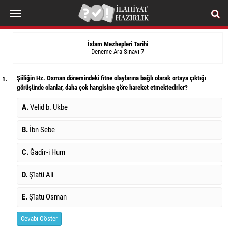
İslam Mezhepleri Tarihi
Deneme Ara Sınavı 7
Şiîliğin Hz. Osman dönemindeki fitne olaylarına bağlı olarak ortaya çıktığı
1.
görüşünde olanlar, daha çok hangisine göre hareket etmektedirler?
A.
Velid b. Ukbe
B.
İbn Sebe
C.
Ğadîr-i Hum
D.
Şîatü Ali
E.
Şîatu Osman
Cevabı Göster