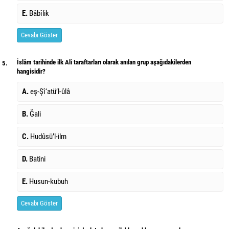
E.
Bâbîlik
Cevabı Göster
İslâm tarihinde ilk Ali taraftarları olarak anılan grup aşağıdakilerden
5.
hangisidir?
A.
eş-Şî‘atü’l-ûlâ
B.
Ğali
C.
Hudûsü’l-ilm
D.
Batini
E.
Husun-kubuh
Cevabı Göster