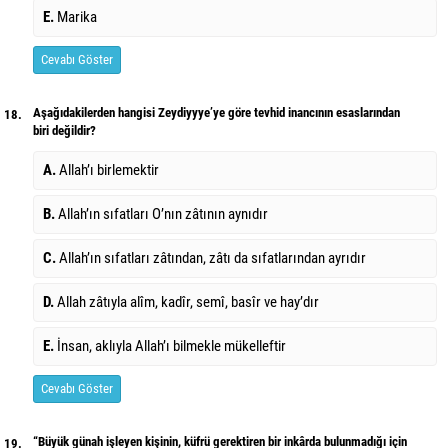
E.
Marika
Cevabı Göster
Aşağıdakilerden hangisi Zeydiyyye’ye göre tevhid inancının esaslarından
18.
biri değildir?
A.
Allah’ı birlemektir
B.
Allah’ın sıfatları O’nın zâtının aynıdır
C.
Allah’ın sıfatları zâtından, zâtı da sıfatlarından ayrıdır
D.
Allah zâtıyla alîm, kadîr, semî, basîr ve hay’dır
E.
İnsan, aklıyla Allah’ı bilmekle mükelleftir
Cevabı Göster
“Büyük günah işleyen kişinin, küfrü gerektiren bir inkârda bulunmadığı için
19.