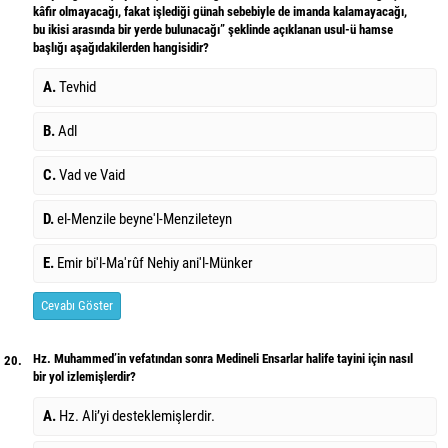
kâfir olmayacağı, fakat işlediği günah sebebiyle de imanda kalamayacağı,
bu ikisi arasında bir yerde bulunacağı” şeklinde açıklanan usul-ü hamse
başlığı aşağıdakilerden hangisidir?
A.
Tevhid
B.
Adl
C.
Vad ve Vaid
D.
el-Menzile beyne'l-Menzileteyn
E.
Emir bi'l-Ma'rûf Nehiy ani'l-Münker
Cevabı Göster
Hz. Muhammed’in vefatından sonra Medineli Ensarlar halife tayini için nasıl
20.
bir yol izlemişlerdir?
A.
Hz. Ali’yi desteklemişlerdir.