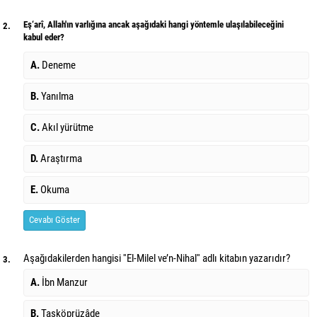
Eş‘arî, Allah'ın varlığına ancak aşağıdaki hangi yöntemle ulaşılabileceğini
2.
kabul eder?
A.
Deneme
B.
Yanılma
C.
Akıl yürütme
D.
Araştırma
E.
Okuma
Cevabı Göster
Aşağıdakilerden hangisi ''El-Milel ve’n-Nihal'' adlı kitabın yazarıdır?
3.
A.
İbn Manzur
B.
Taşköprüzâde