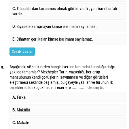
C.
Günahlardan korunmuş olmak gibi bir vasfı , yani ismet sıfatı
vardır.
D.
Siyasete karışmayan kimse ise imam sayılamaz.
E.
Cihattan geri kalan kimse ise imam sayılamaz.
Cevabı Göster
Aşağıdaki sözcüklerden hangisi verilen tanımdaki boşluğu doğru
8.
şekilde tamamlar? Mezhepler Tarihi yazıcılığı, her grup
mensubunun kendi görüşlerini savunması ve diğer görüşleri
eleştirmesi şeklinde başlamış, bu gayeyle yazılan ve türünün ilk
örnekleri olan küçük hacimli eserlere ............. denmiştir.
A.
Fırka
B.
Makâlât
C.
Makale