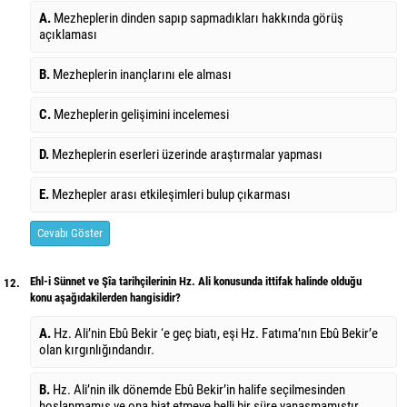
A.
Mezheplerin dinden sapıp sapmadıkları hakkında görüş
açıklaması
B.
Mezheplerin inançlarını ele alması
C.
Mezheplerin gelişimini incelemesi
D.
Mezheplerin eserleri üzerinde araştırmalar yapması
E.
Mezhepler arası etkileşimleri bulup çıkarması
Cevabı Göster
Ehl-i Sünnet ve Şîa tarihçilerinin Hz. Ali konusunda ittifak halinde olduğu
12.
konu aşağıdakilerden hangisidir?
A.
Hz. Ali’nin Ebû Bekir ‘e geç biatı, eşi Hz. Fatıma’nın Ebû Bekir’e
olan kırgınlığındandır.
B.
Hz. Ali’nin ilk dönemde Ebû Bekir’in halife seçilmesinden
hoşlanmamış ve ona biat etmeye belli bir süre yanaşmamıştır.