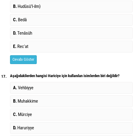
B.
Hudûsü’l-ilm)
C.
Bedâ
D.
Tenâsüh
E.
Rec‘at
Cevabı Göster
Aşağıdakilerden hangisi Hariciye için kullanılan isimlerden biri değildir?
17.
A.
Vehbiyye
B.
Muhakkime
C.
Mürciye
D.
Haruriyye