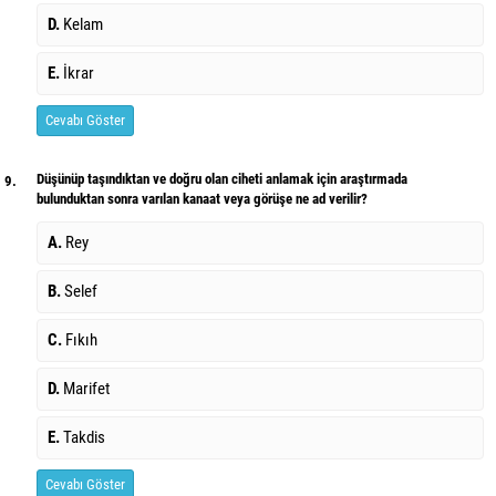
D.
Kelam
E.
İkrar
Cevabı Göster
Düşünüp taşındıktan ve doğru olan ciheti anlamak için araştırmada
9.
bulunduktan sonra varılan kanaat veya görüşe ne ad verilir?
A.
Rey
B.
Selef
C.
Fıkıh
D.
Marifet
E.
Takdis
Cevabı Göster