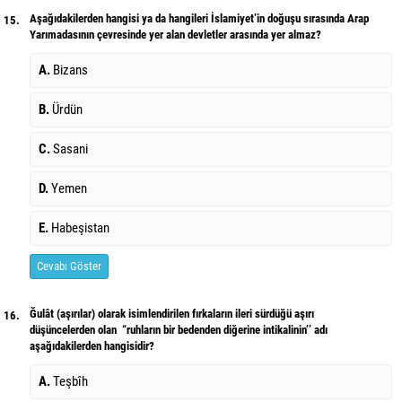
Aşağıdakilerden hangisi ya da hangileri İslamiyet’in doğuşu sırasında Arap
15.
Yarımadasının çevresinde yer alan devletler arasında yer almaz?
A.
Bizans
B.
Ürdün
C.
Sasani
D.
Yemen
E.
Habeşistan
Cevabı Göster
Ğulât (aşırılar) olarak isimlendirilen fırkaların ileri sürdüğü aşırı
16.
düşüncelerden olan “ruhların bir bedenden diğerine intikalinin’’ adı
aşağıdakilerden hangisidir?
A.
Teşbîh