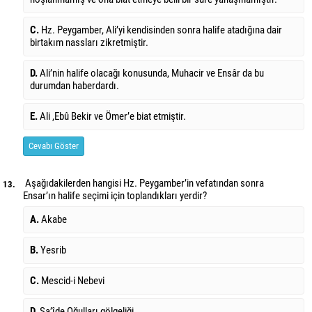
C.
Hz. Peygamber, Ali’yi kendisinden sonra halife atadığına dair
birtakım nassları zikretmiştir.
D.
Ali’nin halife olacağı konusunda, Muhacir ve Ensâr da bu
durumdan haberdardı.
E.
Ali ,Ebû Bekir ve Ömer’e biat etmiştir.
Cevabı Göster
Aşağıdakilerden hangisi Hz. Peygamber’in vefatından sonra
13.
Ensar’ın halife seçimi için toplandıkları yerdir?
A.
Akabe
B.
Yesrib
C.
Mescid-i Nebevi
D.
Sa’îde Oğulları gölgeliği