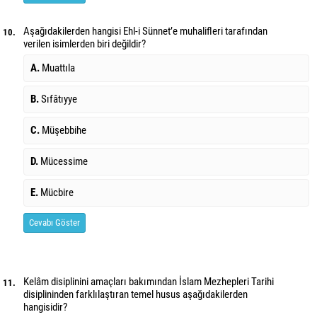
Aşağıdakilerden hangisi Ehl-i Sünnet’e muhalifleri tarafından
10.
verilen isimlerden biri değildir?
A.
Muattıla
B.
Sıfâtıyye
C.
Müşebbihe
D.
Mücessime
E.
Mücbire
Cevabı Göster
Kelâm disiplinini amaçları bakımından İslam Mezhepleri Tarihi
11.
disiplininden farklılaştıran temel husus aşağıdakilerden
hangisidir?