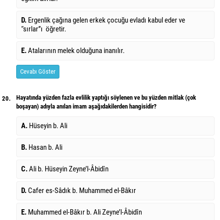
D.
Ergenlik çağına gelen erkek çocuğu evladı kabul eder ve
“sırlar”ı öğretir.
E.
Atalarının melek olduğuna inanılır.
Cevabı Göster
Hayatında yüzden fazla evlilik yaptığı söylenen ve bu yüzden mitlak (çok
20.
boşayan) adıyla anılan imam aşağıdakilerden hangisidir?
A.
Hüseyin b. Ali
B.
Hasan b. Ali
C.
Ali b. Hüseyin Zeyne’l-Âbidîn
D.
Cafer es-Sâdık b. Muhammed el-Bâkır
E.
Muhammed el-Bâkır b. Ali Zeyne’l-Âbidîn