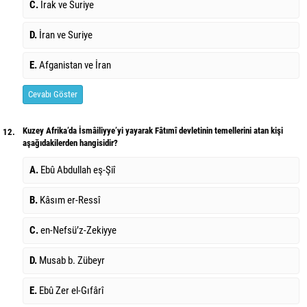
C.
Irak ve Suriye
D.
İran ve Suriye
E.
Afganistan ve İran
Cevabı Göster
Kuzey Afrika’da İsmâiliyye’yi yayarak Fâtımî devletinin temellerini atan kişi
12.
aşağıdakilerden hangisidir?
A.
Ebû Abdullah eş-Şiî
B.
Kâsım er-Ressî
C.
en-Nefsü’z-Zekiyye
D.
Musab b. Zübeyr
E.
Ebû Zer el-Gıfârî