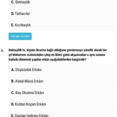
C.
Bektaşilik
D.
Tahtacılar
E.
Kızılbaşlık
Cevabı Göster
Bektaşîlik’te, kişinin ikrarına bağlı olduğunu göstermeye yönelik olarak her
4.
yıl Muharrem mateminden çıkıp on ikinci günü akşamından o ayın sonuna
kadarki dönemde yapılan erkân aşağıdakilerden hangisidir?
A.
Düşkünlük Erkânı
B.
Abdal Mûsâ Erkânı
C.
Baş Okutma Erkânı
D.
Koldan Kopan Erkânı
E.
Dardan İndirme Erkânı