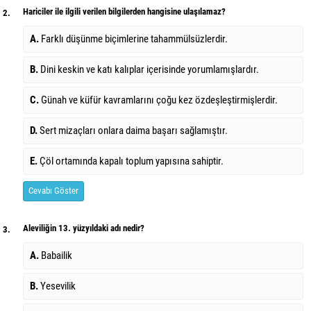
Hariciler ile ilgili verilen bilgilerden hangisine ulaşılamaz?
2.
A.
Farklı düşünme biçimlerine tahammülsüzlerdir.
B.
Dini keskin ve katı kalıplar içerisinde yorumlamışlardır.
C.
Günah ve küfür kavramlarını çoğu kez özdeşleştirmişlerdir.
D.
Sert mizaçları onlara daima başarı sağlamıştır.
E.
Çöl ortamında kapalı toplum yapısına sahiptir.
Cevabı Göster
Aleviliğin 13. yüzyıldaki adı nedir?
3.
A.
Babailik
B.
Yesevilik