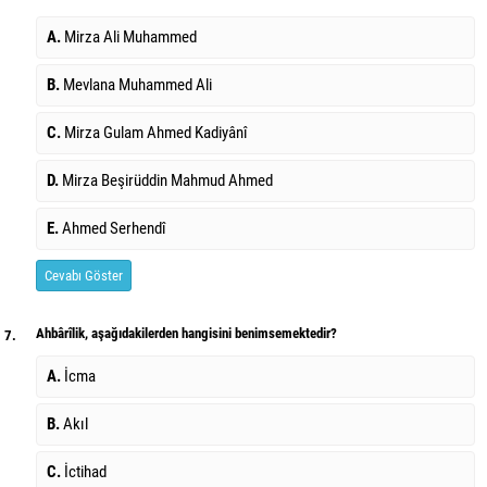
A.
Mirza Ali Muhammed
B.
Mevlana Muhammed Ali
C.
Mirza Gulam Ahmed Kadiyânî
D.
Mirza Beşirüddin Mahmud Ahmed
E.
Ahmed Serhendî
Cevabı Göster
Ahbârîlik, aşağıdakilerden hangisini benimsemektedir?
7.
A.
İcma
B.
Akıl
C.
İctihad