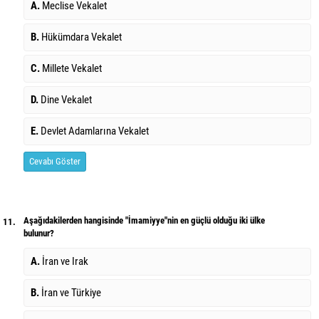
A.
Meclise Vekalet
B.
Hükümdara Vekalet
C.
Millete Vekalet
D.
Dine Vekalet
E.
Devlet Adamlarına Vekalet
Cevabı Göster
Aşağıdakilerden hangisinde "İmamiyye"nin en güçlü olduğu iki ülke
11.
bulunur?
A.
İran ve Irak
B.
İran ve Türkiye