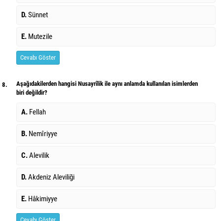
D.
Sünnet
E.
Mutezile
Cevabı Göster
Aşağıdakilerden hangisi Nusayrîlik ile aynı anlamda kullanılan isimlerden
8.
biri değildir?
A.
Fellah
B.
Nemîriyye
C.
Alevilik
D.
Akdeniz Aleviliği
E.
Hâkimiyye
Cevabı Göster