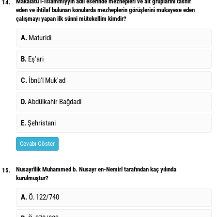
Makalatü’l-İslammiyyin adlı eserinde mezhepleri ve alt gruplarını tasnif
14.
eden ve ihtilaf bulunan konularda mezheplerin görüşlerini mukayese eden
çalışmayı yapan ilk sünni mütekellim kimdir?
A.
Maturidi
B.
Eş'ari
C.
İbnü'l Muk'ad
D.
Abdülkahir Bağdadi
E.
Şehristani
Cevabı Göster
Nusayrîlik Muhammed b. Nusayr en-Nemirî tarafından kaç yılında
15.
kurulmuştur?
A.
Ö. 122/740