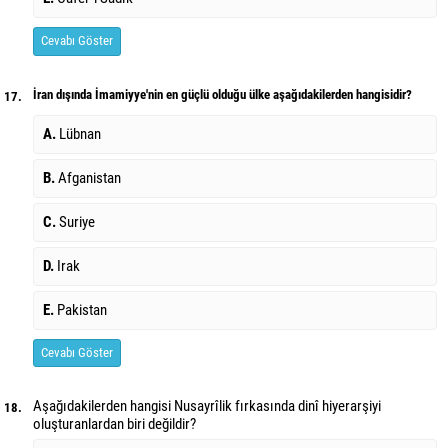
Cevabı Göster
İran dışında İmamiyye'nin en güçlü olduğu ülke aşağıdakilerden hangisidir?
17.
A.
Lübnan
B.
Afganistan
C.
Suriye
D.
Irak
E.
Pakistan
Cevabı Göster
Aşağıdakilerden hangisi Nusayrîlik fırkasında dinî hiyerarşiyi
18.
oluşturanlardan biri değildir?