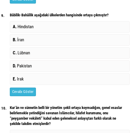
Bâbîlik-Bahâîlik aşağıdaki ülkelerden hangisinde ortaya çıkmıştır?
9.
A.
Hindistan
B.
İran
C.
Lübnan
D.
Pakistan
E.
Irak
Cevabı Göster
Kur’ân ve sünnetin belli bir yönetim şekli ortaya koymadığını, genel esaslar
10.
belirlemekle yetindiğini savunan İslâmcılar, hilafet kurumunu, onu
“peygamber vekâleti” kabul eden geleneksel anlayıştan farklı olarak ne
şekilde takdim etmişlerdir?