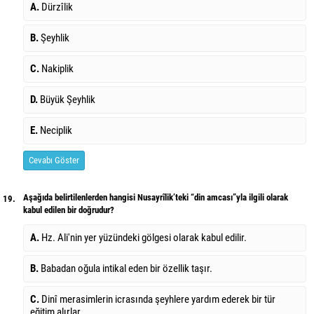
A.
Dürzîlik
B.
Şeyhlik
C.
Nakiplik
D.
Büyük Şeyhlik
E.
Neciplik
Cevabı Göster
Aşağıda belirtilenlerden hangisi Nusayrîlik’teki “din amcası”yla ilgili olarak
19.
kabul edilen bir doğrudur?
A.
Hz. Ali'nin yer yüzündeki gölgesi olarak kabul edilir.
B.
Babadan oğula intikal eden bir özellik taşır.
C.
Dinî merasimlerin icrasında şeyhlere yardım ederek bir tür
eğitim alırlar.