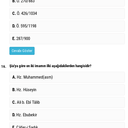
B.
Ö. 270/883
C.
Ö. 426/1034
D.
Ö. 595/1198
E.
287/900
Cevabı Göster
Şia'ya göre on iki imamın ilki aşağıdakilerden hangisidir?
16.
A.
Hz. Muhammed(asm)
B.
Hz. Hüseyin
C.
Ali b. Ebî Tâlib
D.
Hz. Ebubekir
E.
Câfer-i Sadık