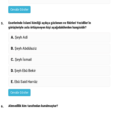
Cevabı Göster
Eserlerinde İslamî kimliği açıkça gözlenen ve fikirleri Yezidîler’in
5.
görüşleriyle asla örtüşmeyen kişi aşağıdakilerden hangisidir?
A.
Şeyh Adî
B.
Şeyh Abdülaziz
C.
Şeyh İsmail
D.
Şeyh Ebû Bekir
E.
Ebû Said Harrâz
Cevabı Göster
Ahmedîlik kim tarafından kurulmuştur?
6.