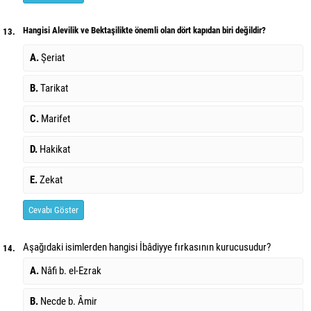
Hangisi Alevilik ve Bektaşilikte önemli olan dört kapıdan biri değildir?
13.
A.
Şeriat
B.
Tarikat
C.
Marifet
D.
Hakikat
E.
Zekat
Cevabı Göster
Aşağıdaki isimlerden hangisi İbâdiyye fırkasının kurucusudur?
14.
A.
Nâfi b. el-Ezrak
B.
Necde b. Âmir