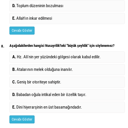
D.
Toplum düzeninin bozulması
E.
Allah’ın inkar edilmesi
Cevabı Göster
Aşağıdakilerden hangisi Nusayrilik'teki "büyük şeyhlik" için söylenemez?
8.
A.
Hz. Ali'nin yer yüzündeki gölgesi olarak kabul edilir.
B.
Atalarının melek olduğuna inanılır.
C.
Geniş bir otoriteye sahiptir.
D.
Babadan oğula intikal eden bir özellik taşır.
E.
Dini hiyerarşinin en üst basamağındadır.
Cevabı Göster