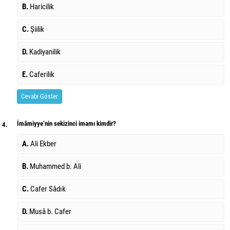
B.
Haricilik
C.
Şiilik
D.
Kadiyanilik
E.
Caferilik
Cevabı Göster
İmâmiyye’nin sekizinci imamı kimdir?
4.
A.
Ali Ekber
B.
Muhammed b. Ali
C.
Cafer Sâdık
D.
Musâ b. Cafer