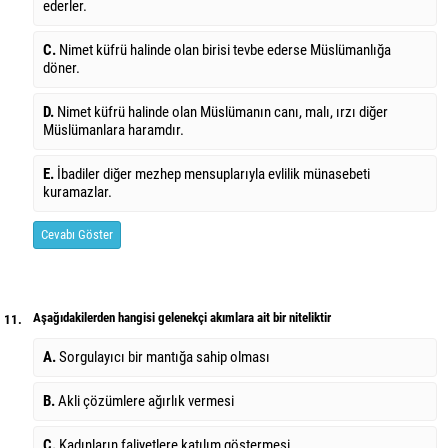
ederler.
C.
Nimet küfrü halinde olan birisi tevbe ederse Müslümanlığa
döner.
D.
Nimet küfrü halinde olan Müslümanın canı, malı, ırzı diğer
Müslümanlara haramdır.
E.
İbadiler diğer mezhep mensuplarıyla evlilik münasebeti
kuramazlar.
Cevabı Göster
Aşağıdakilerden hangisi gelenekçi akımlara ait bir niteliktir
11.
A.
Sorgulayıcı bir mantığa sahip olması
B.
Akli çözümlere ağırlık vermesi
C.
Kadınların faliyetlere katılım göstermesi