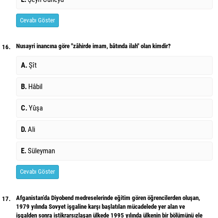
Cevabı Göster
Nusayri inancına göre "zâhirde imam, bâtında ilah" olan kimdir?
16.
A.
Şît
B.
Hâbil
C.
Yûşa
D.
Ali
E.
Süleyman
Cevabı Göster
Afganistan’da Diyobend medreselerinde eğitim gören öğrencilerden oluşan,
17.
1979 yılında Sovyet işgaline karşı başlatılan mücadelede yer alan ve
işgalden sonra istikrarsızlaşan ülkede 1995 yılında ülkenin bir bölümünü ele