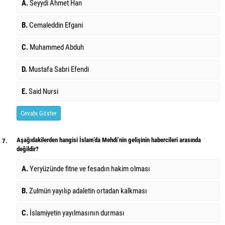
A.
Seyydi Ahmet Han
B.
Cemaleddin Efgani
C.
Muhammed Abduh
D.
Mustafa Sabri Efendi
E.
Said Nursi
Cevabı Göster
Aşağıdakilerden hangisi İslam’da Mehdi’nin gelişinin habercileri arasında
7.
değildir?
A.
Yeryüzünde fitne ve fesadın hakim olması
B.
Zulmün yayılıp adaletin ortadan kalkması
C.
İslamiyetin yayılmasının durması