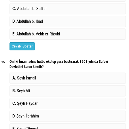
C.
Abdullah b. Saffâr
D.
Abdullah b. İbâd
E.
Abdullah b. Vehb er-Râsıbî
Cevabı Göster
On İki İmam adına hutbe okutup para bastırarak 1501 yılında Safevî
15.
Devleti’ni kuran kimdir?
A.
Şeyh İsmail
B.
Şeyh Ali
C.
Şeyh Haydar
D.
Şeyh İbrâhim
E.
Şeyh Cüneyd