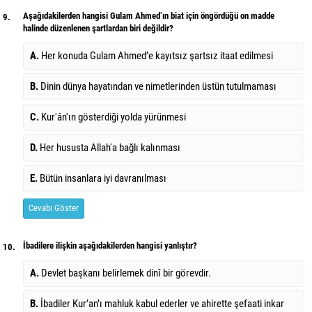
Aşağıdakilerden hangisi Gulam Ahmed’ın biat için öngördüğü on madde
9.
halinde düzenlenen şartlardan biri değildir?
A.
Her konuda Gulam Ahmed’e kayıtsız şartsız itaat edilmesi
B.
Dinin dünya hayatından ve nimetlerinden üstün tutulmaması
C.
Kur'ân'ın gösterdiği yolda yürünmesi
D.
Her hususta Allah'a bağlı kalınması
E.
Bütün insanlara iyi davranılması
Cevabı Göster
İbadilere ilişkin aşağıdakilerden hangisi yanlıştır?
10.
A.
Devlet başkanı belirlemek dinî bir görevdir.
B.
İbadiler Kur’an’ı mahluk kabul ederler ve ahirette şefaati inkar