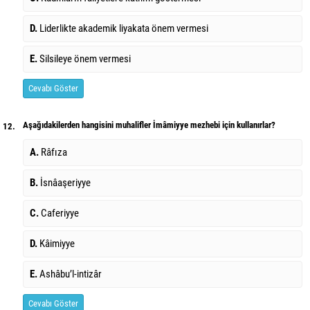
D.
Liderlikte akademik liyakata önem vermesi
E.
Silsileye önem vermesi
Cevabı Göster
Aşağıdakilerden hangisini muhalifler İmâmiyye mezhebi için kullanırlar?
12.
A.
Râfıza
B.
İsnâaşeriyye
C.
Caferiyye
D.
Kâimiyye
E.
Ashâbu’l-intizâr
Cevabı Göster