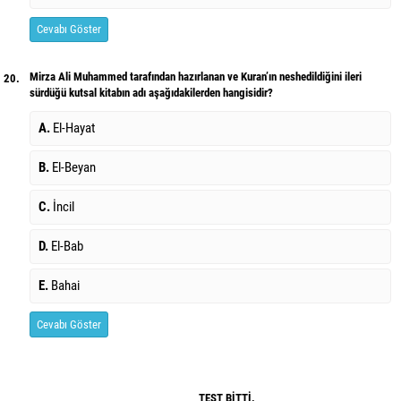
Cevabı Göster
Mirza Ali Muhammed tarafından hazırlanan ve Kuran’ın neshedildiğini ileri
20.
sürdüğü kutsal kitabın adı aşağıdakilerden hangisidir?
A.
El-Hayat
B.
El-Beyan
C.
İncil
D.
El-Bab
E.
Bahai
Cevabı Göster
TEST BİTTİ.