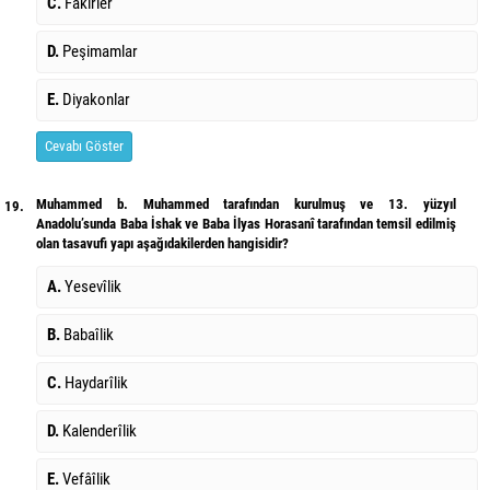
C.
Fakirler
D.
Peşimamlar
E.
Diyakonlar
Cevabı Göster
Muhammed b. Muhammed tarafından kurulmuş ve 13. yüzyıl
19.
Anadolu’sunda Baba İshak ve Baba İlyas Horasanî tarafından temsil edilmiş
olan tasavufi yapı aşağıdakilerden hangisidir?
A.
Yesevîlik
B.
Babaîlik
C.
Haydarîlik
D.
Kalenderîlik
E.
Vefâîlik