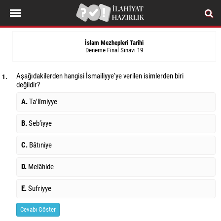
İslam Mezhepleri Tarihi
Deneme Final Sınavı 19
Aşağıdakilerden hangisi İsmailiyye'ye verilen isimlerden biri
1.
değildir?
A.
Ta’lîmiyye
B.
Seb’iyye
C.
Bâtıniye
D.
Melâhide
E.
Sufriyye
Cevabı Göster