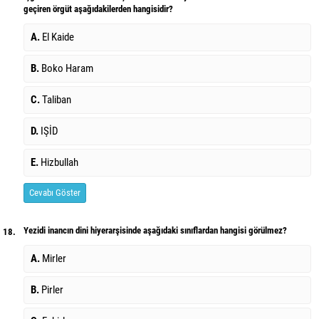
geçiren örgüt aşağıdakilerden hangisidir?
A.
El Kaide
B.
Boko Haram
C.
Taliban
D.
IŞİD
E.
Hizbullah
Cevabı Göster
Yezidi inancın dini hiyerarşisinde aşağıdaki sınıflardan hangisi görülmez?
18.
A.
Mirler
B.
Pirler