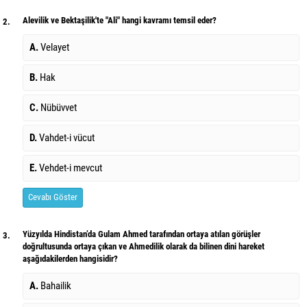
Alevilik ve Bektaşilik'te "Ali" hangi kavramı temsil eder?
2.
A.
Velayet
B.
Hak
C.
Nübüvvet
D.
Vahdet-i vücut
E.
Vehdet-i mevcut
Cevabı Göster
Yüzyılda Hindistan’da Gulam Ahmed tarafından ortaya atılan görüşler
3.
doğrultusunda ortaya çıkan ve Ahmedilik olarak da bilinen dini hareket
aşağıdakilerden hangisidir?
A.
Bahailik