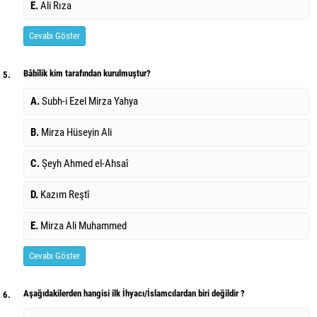
E.
Ali Rıza
Cevabı Göster
Bâbîlik kim tarafından kurulmuştur?
5.
A.
Subh-i Ezel Mirza Yahya
B.
Mirza Hüseyin Ali
C.
Şeyh Ahmed el-Ahsaî
D.
Kazım Reştî
E.
Mirza Ali Muhammed
Cevabı Göster
Aşağıdakilerden hangisi ilk İhyacı/İslamcılardan biri değildir ?
6.