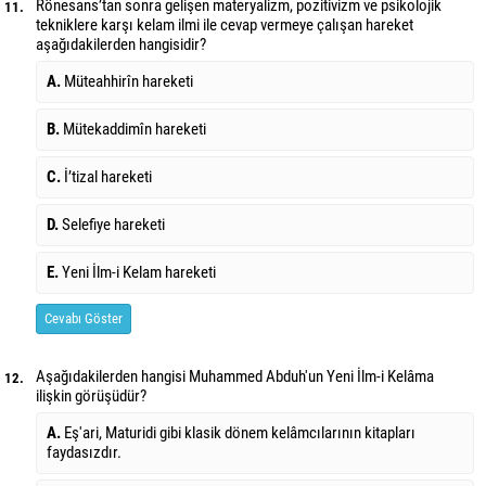
Rönesans’tan sonra gelişen materyalizm, pozitivizm ve psikolojik
11.
tekniklere karşı kelam ilmi ile cevap vermeye çalışan hareket
aşağıdakilerden hangisidir?
A.
Müteahhirîn hareketi
B.
Mütekaddimîn hareketi
C.
İ’tizal hareketi
D.
Selefiye hareketi
E.
Yeni İlm-i Kelam hareketi
Cevabı Göster
Aşağıdakilerden hangisi Muhammed Abduh'un Yeni İlm-i Kelâma
12.
ilişkin görüşüdür?
A.
Eş'ari, Maturidi gibi klasik dönem kelâmcılarının kitapları
faydasızdır.