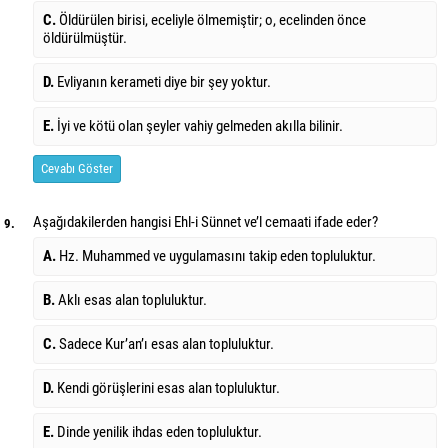
C.
Öldürülen birisi, eceliyle ölmemiştir; o, ecelinden önce
öldürülmüştür.
D.
Evliyanın kerameti diye bir şey yoktur.
E.
İyi ve kötü olan şeyler vahiy gelmeden akılla bilinir.
Cevabı Göster
Aşağıdakilerden hangisi Ehl-i Sünnet ve’l cemaati ifade eder?
9.
A.
Hz. Muhammed ve uygulamasını takip eden topluluktur.
B.
Aklı esas alan topluluktur.
C.
Sadece Kur’an’ı esas alan topluluktur.
D.
Kendi görüşlerini esas alan topluluktur.
E.
Dinde yenilik ihdas eden topluluktur.