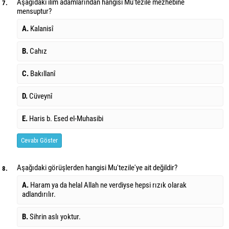
Aşağıdaki ilim adamlarından hangisi Mu'tezile mezhebine
7.
mensuptur?
A.
Kalanisî
B.
Cahız
C.
Bakıllanî
D.
Cüveynî
E.
Haris b. Esed el-Muhasibi
Cevabı Göster
Aşağıdaki görüşlerden hangisi Mu'tezile'ye ait değildir?
8.
A.
Haram ya da helal Allah ne verdiyse hepsi rızık olarak
adlandırılır.
B.
Sihrin aslı yoktur.