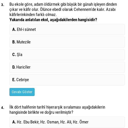
Bu ekole göre, adam öldürmek gibi büyük bir günah işleyen dinden
3.
çıkar ve kâfir olur. Ölünce ebedî olarak Cehennem'de kalır. Azabı
kâfirlerinkinden farklı olmaz.
Yukarıda anlatılan ekol, aşağıdakilerden hangisidir?
A.
Ehl-i sünnet
B.
Mutezile
C.
Şîa
D.
Haricîler
E.
Cebriye
Cevabı Göster
İlk dört halifenin tarihî hiyerarşik sıralaması aşağıdakilerin
4.
hangisinde birlikte ve doğru verilmiştir?
A.
Hz. Ebu Bekir, Hz. Osman, Hz. Ali, Hz. Ömer