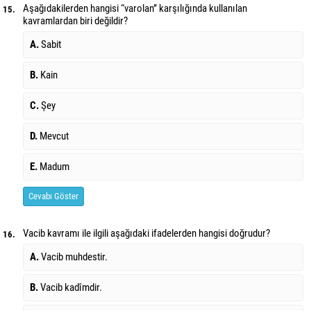
Aşağıdakilerden hangisi “varolan” karşılığında kullanılan
15.
kavramlardan biri değildir?
A.
Sabit
B.
Kain
C.
Şey
D.
Mevcut
E.
Madum
Cevabı Göster
Vacib kavramı ile ilgili aşağıdaki ifadelerden hangisi doğrudur?
16.
A.
Vacib muhdestir.
B.
Vacib kadîmdir.