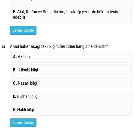
E.
Akıl, Kur’an ve Sünnetin boş bıraktığı yerlerde hüküm tesis
edebilir.
Cevabı Göster
Ahad haber aşağıdaki bilgi türlerinden hangisine dâhildir?
14.
A.
Akli bilgi
B.
İktisabi bilgi
C.
Nazari bilgi
D.
Burhani bilgi
E.
Nakli bilgi
Cevabı Göster