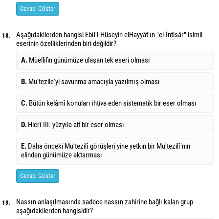
Cevabı Göster
Aşağıdakilerden hangisi Ebü'l-Hüseyin elHayyât'ın "el-İntisâr" isimli
18.
eserinin özelliklerinden biri değildir?
A.
Müellifin günümüze ulaşan tek eseri olması
B.
Mu'tezile'yi savunma amacıyla yazılmış olması
C.
Bütün kelâmî konuları ihtiva eden sistematik bir eser olması
D.
Hicrî III. yüzyıla ait bir eser olması
E.
Daha önceki Mu'tezilî görüşleri yine yetkin bir Mu'tezilî'nin
elinden günümüze aktarması
Cevabı Göster
Nassın anlaşılmasında sadece nassın zahirine bağlı kalan grup
19.
aşağıdakilerden hangisidir?