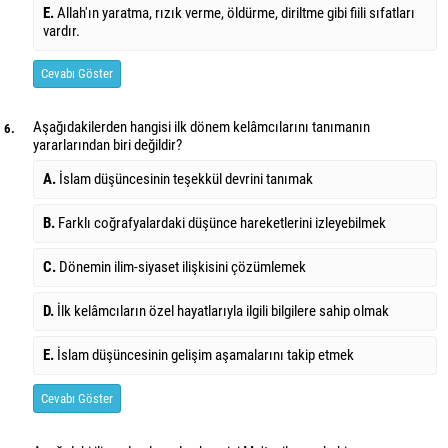
E.
Allah'ın yaratma, rızık verme, öldürme, diriltme gibi fiili sıfatları
vardır.
Cevabı Göster
Aşağıdakilerden hangisi ilk dönem kelâmcılarını tanımanın
6.
yararlarından biri değildir?
A.
İslam düşüncesinin teşekkül devrini tanımak
B.
Farklı coğrafyalardaki düşünce hareketlerini izleyebilmek
C.
Dönemin ilim-siyaset ilişkisini çözümlemek
D.
İlk kelâmcıların özel hayatlarıyla ilgili bilgilere sahip olmak
E.
İslam düşüncesinin gelişim aşamalarını takip etmek
Cevabı Göster