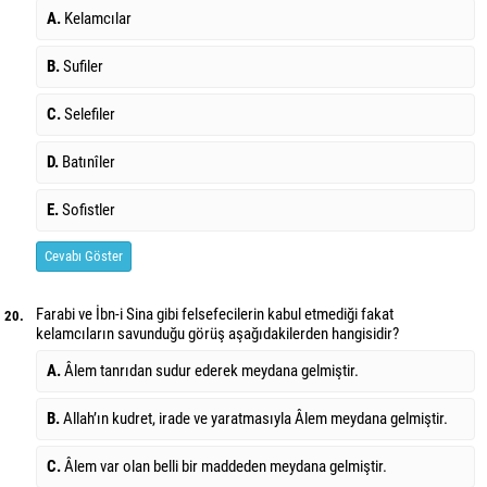
A.
Kelamcılar
B.
Sufiler
C.
Selefiler
D.
Batınîler
E.
Sofistler
Cevabı Göster
Farabi ve İbn-i Sina gibi felsefecilerin kabul etmediği fakat
20.
kelamcıların savunduğu görüş aşağıdakilerden hangisidir?
A.
Âlem tanrıdan sudur ederek meydana gelmiştir.
B.
Allah’ın kudret, irade ve yaratmasıyla Âlem meydana gelmiştir.
C.
Âlem var olan belli bir maddeden meydana gelmiştir.