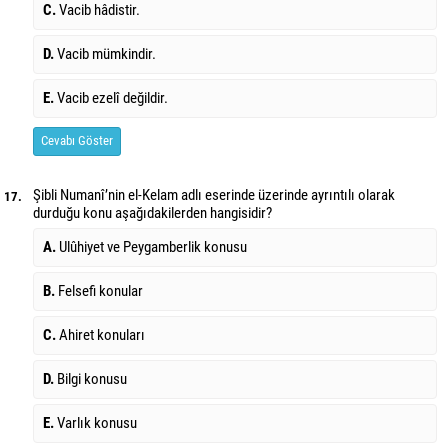
C.
Vacib hâdistir.
D.
Vacib mümkindir.
E.
Vacib ezelî değildir.
Cevabı Göster
Şibli Numanî’nin el-Kelam adlı eserinde üzerinde ayrıntılı olarak
17.
durduğu konu aşağıdakilerden hangisidir?
A.
Ulûhiyet ve Peygamberlik konusu
B.
Felsefi konular
C.
Ahiret konuları
D.
Bilgi konusu
E.
Varlık konusu