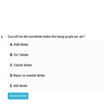
Gazzalî'nin ilim tasnifinde kelâm ilmi hangi grupta yer alır?
2.
A.
Küllî ilimler
B.
Fer'î ilimler
C.
Felsefî ilimler
D.
Riyazî ve mantıkî ilimler
E.
Aklî ilimler
Cevabı Göster