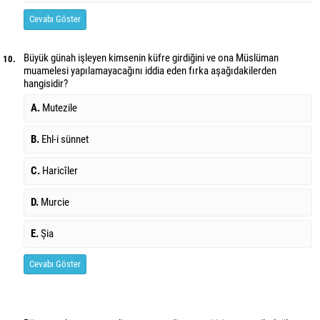
Cevabı Göster
Büyük günah işleyen kimsenin küfre girdiğini ve ona Müslüman
10.
muamelesi yapılamayacağını iddia eden fırka aşağıdakilerden
hangisidir?
A.
Mutezile
B.
Ehl-i sünnet
C.
Haricîler
D.
Murcie
E.
Şia
Cevabı Göster