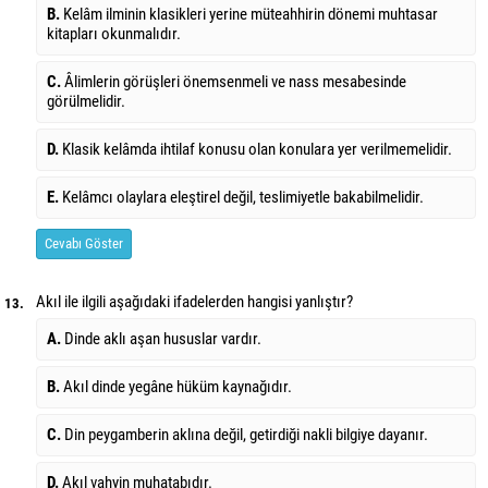
B.
Kelâm ilminin klasikleri yerine müteahhirin dönemi muhtasar
kitapları okunmalıdır.
C.
Âlimlerin görüşleri önemsenmeli ve nass mesabesinde
görülmelidir.
D.
Klasik kelâmda ihtilaf konusu olan konulara yer verilmemelidir.
E.
Kelâmcı olaylara eleştirel değil, teslimiyetle bakabilmelidir.
Cevabı Göster
Akıl ile ilgili aşağıdaki ifadelerden hangisi yanlıştır?
13.
A.
Dinde aklı aşan hususlar vardır.
B.
Akıl dinde yegâne hüküm kaynağıdır.
C.
Din peygamberin aklına değil, getirdiği nakli bilgiye dayanır.
D.
Akıl vahyin muhatabıdır.