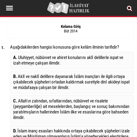
Kelama Giriş
Büt 2014
Aşağıdakilerden hangisi konusuna göre kelâm ilminin tarifidir?
1.
A.
Uluhiyyet, nübüvvet ve ahiret konularını aklî delillerle ispat ve
izah etmeye çalışan ilimdir.
B.
Aklî ve naklî delillere dayanarak İslâm inançları ile ilgili ortaya
çıkabilecek şüpheleri ortadan kaldırmak suretiyle dinî akideyi ispat
ve müdafaaya çalışan bir ilimdir.
C.
Allah'ın zatından, sıfatlarından, nübüvvet ve risalete
(peygamberliğe) ait meselelerden, başlangıç ve sonuç bakımından
yaratılmışların hallerinden İslâm ilke ve esaslarına göre bahseden
ilimdir.
D.
İslam inanç esasları hakkında ortaya çıkabilecek şüpheleri izale
eden ve Müslüman olmayanların İslâm'a yöneltecekleri eleştirilere