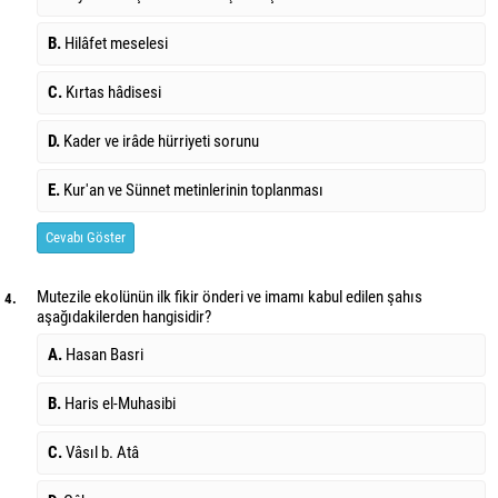
B.
Hilâfet meselesi
C.
Kırtas hâdisesi
D.
Kader ve irâde hürriyeti sorunu
E.
Kur'an ve Sünnet metinlerinin toplanması
Cevabı Göster
Mutezile ekolünün ilk fikir önderi ve imamı kabul edilen şahıs
4.
aşağıdakilerden hangisidir?
A.
Hasan Basri
B.
Haris el-Muhasibi
C.
Vâsıl b. Atâ