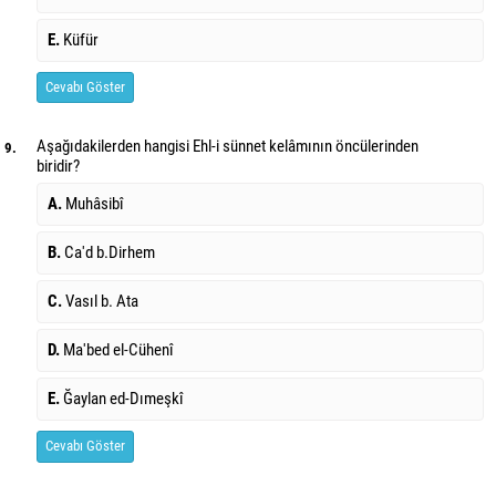
E.
Küfür
Cevabı Göster
Aşağıdakilerden hangisi Ehl-i sünnet kelâmının öncülerinden
9.
biridir?
A.
Muhâsibî
B.
Ca'd b.Dirhem
C.
Vasıl b. Ata
D.
Ma'bed el-Cühenî
E.
Ğaylan ed-Dımeşkî
Cevabı Göster