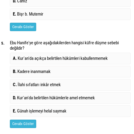
D.
Câhız
E.
Bişr b. Mutemir
Cevabı Göster
Ebu Hanife'ye göre aşağıdakilerden hangisi küfre düşme sebebi
5.
değildir?
A.
Kur'an'da açıkça belirtilen hükümleri kabullenmemek
B.
Kadere inanmamak
C.
İlahi sıfatları inkâr etmek
D.
Kur'an'da belirtilen hükümlerle amel etmemek
E.
Günah işlemeyi helal saymak
Cevabı Göster