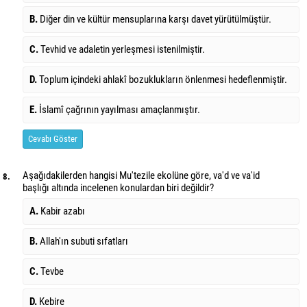
B.
Diğer din ve kültür mensuplarına karşı davet yürütülmüştür.
C.
Tevhid ve adaletin yerleşmesi istenilmiştir.
D.
Toplum içindeki ahlakî bozuklukların önlenmesi hedeflenmiştir.
E.
İslamî çağrının yayılması amaçlanmıştır.
Cevabı Göster
Aşağıdakilerden hangisi Mu'tezile ekolüne göre, va'd ve va'id
8.
başlığı altında incelenen konulardan biri değildir?
A.
Kabir azabı
B.
Allah'ın subuti sıfatları
C.
Tevbe
D.
Kebire