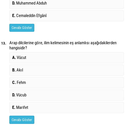
D.
Muhammed Abduh
E.
Cemaleddin Efgânî
Cevabı Göster
Arap dilcilerine göre, ilim kelimesinin eş anlamlısı aşağıdakilerden
13.
hangisidir?
A.
Vücut
B.
Akıl
C.
Fehm
D.
Vücub
E.
Marifet
Cevabı Göster