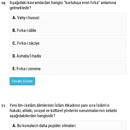
Aşağıdaki kavramlardan hangisi "kurtuluşa eren fırka" anlamına
10.
gelmektedir?
A.
Vahy-i hususi
B.
Fırka-i dâlle
C.
Fırka-i nâciye
D.
Ashabu'l-hadis
E.
Fırka-i zemme
Cevabı Göster
Yeni ilm-i kelâm âlimlerinin İslâm itikadının yanı sıra İslâm'ın
11.
hukuki, ahlaki, sosyal ve kültürel yönlerini savunmalarının sebebi
aşağıdakilerden hangisidir?
A.
Bu konuların daha popüler olmaları