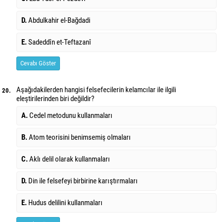
D.
Abdulkahir el-Bağdadi
E.
Sadeddîn et-Teftazanî
Cevabı Göster
Aşağıdakilerden hangisi felsefecilerin kelamcılar ile ilgili
20.
eleştirilerinden biri değildir?
A.
Cedel metodunu kullanmaları
B.
Atom teorisini benimsemiş olmaları
C.
Aklı delil olarak kullanmaları
D.
Din ile felsefeyi birbirine karıştırmaları
E.
Hudus delilini kullanmaları