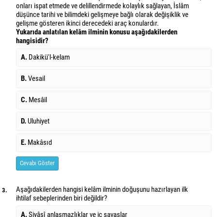
onları ispat etmede ve delillendirmede kolaylık sağlayan, İslâm
düşünce tarihi ve bilimdeki gelişmeye bağlı olarak değişiklik ve
gelişme gösteren ikinci derecedeki araç konulardır.
Yukarıda anlatılan kelâm ilminin konusu aşağıdakilerden
hangisidir?
A.
Dakikü'l-kelam
B.
Vesail
C.
Mesâil
D.
Uluhiyet
E.
Makâsıd
Cevabı Göster
Aşağıdakilerden hangisi kelâm ilminin doğuşunu hazırlayan ilk
3.
ihtilaf sebeplerinden biri değildir?
A.
Siyâsî anlaşmazlıklar ve iç savaşlar