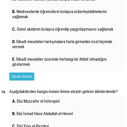
B.
Medreselerde öğrencilerin kolayca ezberleyebilmelerini
sağlamak
C.
Sünnî akidenin kolayca öğrenilip yaygınlaşmasını sağlamak
D.
İtikadî meseleleri tartışmalara fazla girmeden özet biçimde
vermek
E.
İtikadî meseleler üzerinde herhangi bir ihtilaf olmadığını
göstermek
Cevabı Göster
Aşağıdakilerden hangisi kelam ilmine eleştiri getiren âlimlerdendir?
19.
A.
Ebu Muzzafer el-İsferayinî
B.
Ebû İsmail Hace Abdullah el-Herevî
C.
Ebû Yüsr el-Pezdevi