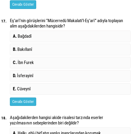
Cevabı Göster
Eş’arî’nin görüşlerini “Mücerredü Makalati’l-Eş’arî” adıyla toplayan
17.
alim aşağıdakilerden hangisidir?
A.
Bağdadî
B.
Bakıllanî
C.
İbn Furek
D.
İsferayinî
E.
Cüveynî
Cevabı Göster
Aşağıdakilerden hangisi akide risalesi tarzında eserler
18.
yazılmasının sebeplerinden biri değildir?
A.
Halkı, ehl-i bid'atın yanlış inançlarından korumak