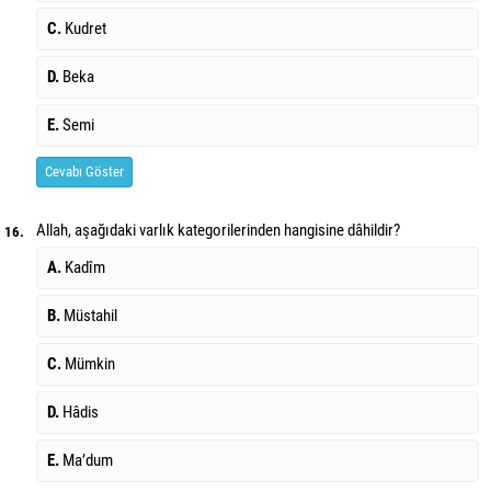
C.
Kudret
D.
Beka
E.
Semi
Cevabı Göster
Allah, aşağıdaki varlık kategorilerinden hangisine dâhildir?
16.
A.
Kadîm
B.
Müstahil
C.
Mümkin
D.
Hâdis
E.
Ma’dum