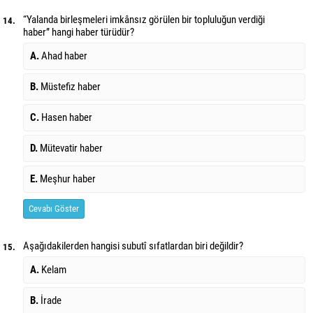
“Yalanda birleşmeleri imkânsız görülen bir topluluğun verdiği
14.
haber” hangi haber türüdür?
A.
Ahad haber
B.
Müstefiz haber
C.
Hasen haber
D.
Mütevatir haber
E.
Meşhur haber
Cevabı Göster
Aşağıdakilerden hangisi subutî sıfatlardan biri değildir?
15.
A.
Kelam
B.
İrade