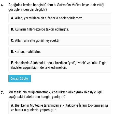
Aşağıdakilerden hangisi Cehm b. Safvan'ın Mu'tezile'ye tesir ettiği
6.
görüşlerinden biri değildir?
A.
Allah, yaratıklara ait sıfatlarla nitelendirilemez.
B.
Kulların fiilleri ezelde takdir edilmiştir.
C.
Allah, ahirette görülmeyecektir.
D.
Kur'an, mahlûktur.
E.
Nasslarda Allah hakkında zikredilen "yed", "vech" ve "nüzul" gibi
ifadeler uygun biçimde tevil edilmelidir.
Cevabı Göster
Mu'tezile'nin iyiliği emretmek, kötülükten alıkoymak ilkesiyle ilgili
7.
aşağıdaki ifadelerden hangisi yanlıştır?
A.
Bu ilkenin Mu'tezile tarafından sıkı takibiyle İslam toplumu en iyi
ve huzurlu günlerini yaşamıştır.