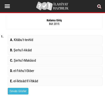
Kelama Giriş
Büt 2015
1.
A.
Kitâbu't-tevhîd
B.
Şerhu'l-Akâid
C.
Şerhu'l-Makâsıd
D.
el-Fıkhu'l-Ekber
E.
el-İktisâd fi'l-İtikâd
Cevabı Göster