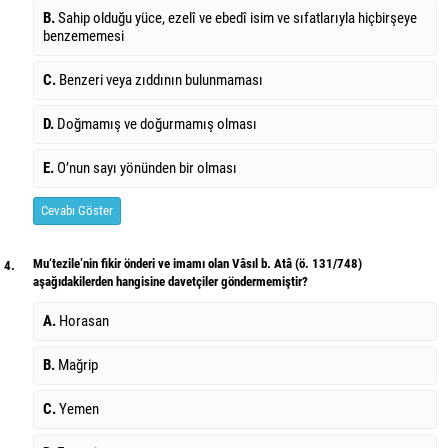
B.
Sahip olduğu yüce, ezelî ve ebedî isim ve sıfatlarıyla hiçbirşeye
benzememesi
C.
Benzeri veya zıddının bulunmaması
D.
Doğmamış ve doğurmamış olması
E.
O’nun sayı yönünden bir olması
Cevabı Göster
Mu‘tezile’nin fikir önderi ve imamı olan Vâsıl b. Atâ (ö. 131/748)
4.
aşağıdakilerden hangisine davetçiler göndermemiştir?
A.
Horasan
B.
Mağrip
C.
Yemen