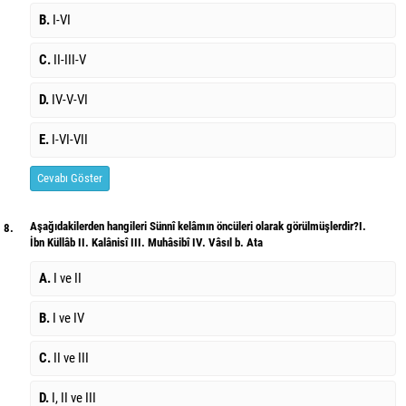
B.
I-VI
C.
II-III-V
D.
IV-V-VI
E.
I-VI-VII
Cevabı Göster
Aşağıdakilerden hangileri Sünnî kelâmın öncüleri olarak görülmüşlerdir?I.
8.
İbn Küllâb II. Kalânisî III. Muhâsibî IV. Vâsıl b. Ata
A.
I ve II
B.
I ve IV
C.
II ve III
D.
I, II ve III