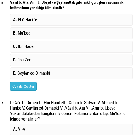
Vâsıl b. Atâ, Amr b. Ubeyd ve Şeytânüttâk gibi farklı görüşleri savunan ilk
6.
kelâmcıların yer aldığı âlim kimdir?
A.
Ebû Hanîfe
B.
Ma’bed
C.
İbn Hacer
D.
Ebu Zer
E.
Gaylân ed-Dımaşki
Cevabı Göster
I. Ca‘d b. DirhemII. Ebû HanîfeIII. Cehm b. SafvânIV. Ahmed b.
7.
HanbelV. Gaylân ed-Dımaşkî VI.Vâsıl b. Ata VII.Amr b. Ubeyd
Yukarıdakilerden hangileri ilk dönem kelâmcılardan olup, Mu‘tezile
içinde yer alırlar?
A.
VI-VII