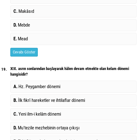
C.
Makâsıd
D.
Mebde
E.
Mead
Cevabı Göster
XIX. asrın sonlarından başlayarak hâlen devam etmekte olan kelam dönemi
19.
hangisidir?
A.
Hz. Peygamber dönemi
B.
İlk fikrî hareketler ve ihtilaflar dönemi
C.
Yeni ilm-i kelâm dönemi
D.
Mu‘tezile mezhebinin ortaya çıkışı