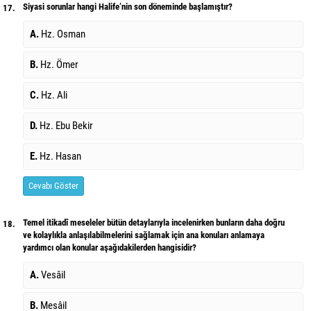
Siyasi sorunlar hangi Halife’nin son döneminde başlamıştır?
17.
A.
Hz. Osman
B.
Hz. Ömer
C.
Hz. Ali
D.
Hz. Ebu Bekir
E.
Hz. Hasan
Cevabı Göster
Temel itikadî meseleler bütün detaylarıyla incelenirken bunların daha doğru
18.
ve kolaylıkla anlaşılabilmelerini sağlamak için ana konuları anlamaya
yardımcı olan konular aşağıdakilerden hangisidir?
A.
Vesâil
B.
Mesâil