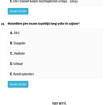
E.
Ehl-i Sünnet kelam mezheplerinin ortaya çıkışı
Cevabı Göster
Maturidilere göre insanın özgürlüğü hangi yollar ile sağlanır?
20.
A.
Akıl
B.
Duygular
C.
Hadisler
D.
İstitaat
E.
Kendi eylemleri
Cevabı Göster
TEST BİTTİ.