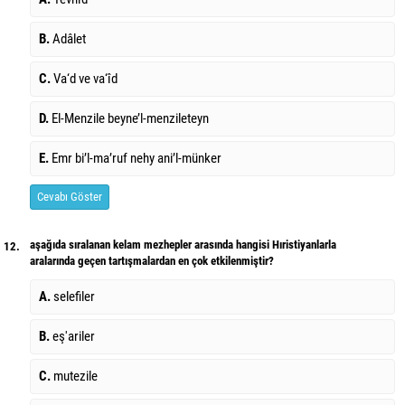
B.
Adâlet
C.
Va‘d ve va‘îd
D.
El-Menzile beyne’l-menzileteyn
E.
Emr bi’l-ma’ruf nehy ani’l-münker
Cevabı Göster
aşağıda sıralanan kelam mezhepler arasında hangisi Hıristiyanlarla
12.
aralarında geçen tartışmalardan en çok etkilenmiştir?
A.
selefiler
B.
eş'ariler
C.
mutezile