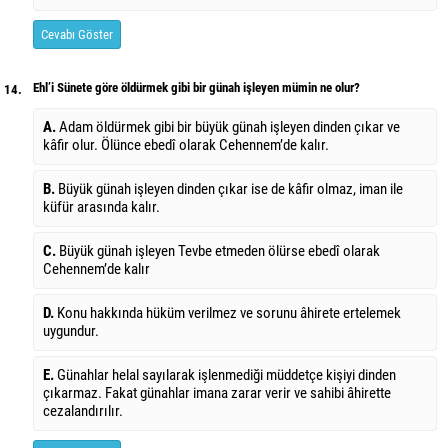
Cevabı Göster
Ehl’i Sünete göre öldürmek gibi bir günah işleyen mümin ne olur?
14.
A.
Adam öldürmek gibi bir büyük günah işleyen dinden çıkar ve
kâfir olur. Ölünce ebedî olarak Cehennem’de kalır.
B.
Büyük günah işleyen dinden çıkar ise de kâfir olmaz, iman ile
küfür arasında kalır.
C.
Büyük günah işleyen Tevbe etmeden ölürse ebedî olarak
Cehennem’de kalır
D.
Konu hakkında hüküm verilmez ve sorunu âhirete ertelemek
uygundur.
E.
Günahlar helal sayılarak işlenmediği müddetçe kişiyi dinden
çıkarmaz. Fakat günahlar imana zarar verir ve sahibi âhirette
cezalandırılır.