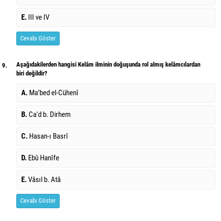
E.
III ve IV
Cevabı Göster
Aşağıdakilerden hangisi Kelâm ilminin doğuşunda rol almış kelâmcılardan
9.
biri değildir?
A.
Ma’bed el-Cühenî
B.
Ca‘d b. Dirhem
C.
Hasan-ı Basrî
D.
Ebû Hanîfe
E.
Vâsıl b. Atâ
Cevabı Göster