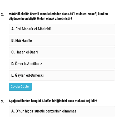
Mâtürîdî ekolün önemli temsilcilerinden olan Ebü’l-Muîn en-Nesefî, kimi bu
2.
düşüncenin en büyük önderi olarak zikretmiştir?
A.
Ebû Mansûr el-Mâtürîdî
B.
Ebû Hanîfe
C.
Hasan el-Basri
D.
Ömer b.Abdülaziz
E.
Ğaylân ed-Dımeşkî
Cevabı Göster
Aşağıdakilerden hangisi Allah’ın birliğindeki esas maksat değildir?
3.
A.
O’nun hiçbir sûretle benzerinin olmaması