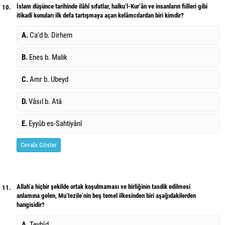
İslam düşünce tarihinde ilâhî sıfatlar, halku’l-Kur’ân ve insanların fiilleri gibi
10.
itikadî konuları ilk defa tartışmaya açan kelâmcılardan biri kimdir?
A.
Ca‘d b. Dirhem
B.
Enes b. Malik
C.
Amr b. Ubeyd
D.
Vâsıl b. Atâ
E.
Eyyûb es-Sahtiyânî
Cevabı Göster
Allah’a hiçbir şekilde ortak koşulmaması ve birliğinin tasdik edilmesi
11.
anlamına gelen, Mu‘tezile’nin beş temel ilkesinden biri aşağıdakilerden
hangisidir?
A.
Tevhîd