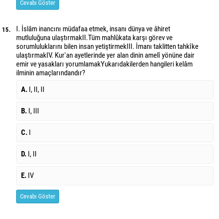
Cevabı Göster
I. İslâm inancını müdafaa etmek, insanı dünya ve âhiret
15.
mutluluğuna ulaştırmakII.Tüm mahlûkata karşı görev ve
sorumluluklarını bilen insan yetiştirmekIII. İmanı taklitten tahkîke
ulaştırmakIV. Kur'an ayetlerinde yer alan dinin amelî yönüne dair
emir ve yasakları yorumlamakYukarıdakilerden hangileri kelâm
ilminin amaçlarındandır?
A.
I, II, II
B.
I, III
C.
I
D.
I, II
E.
IV
Cevabı Göster