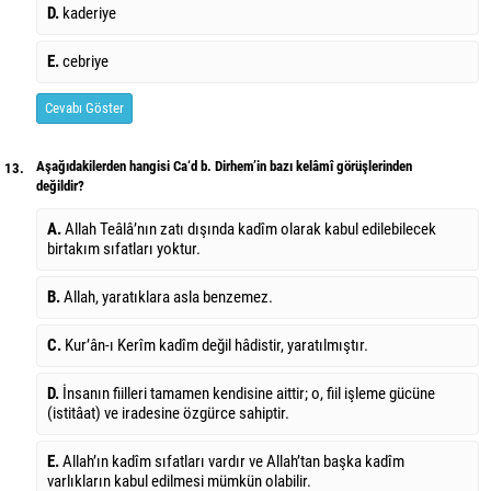
D.
kaderiye
E.
cebriye
Cevabı Göster
Aşağıdakilerden hangisi Ca‘d b. Dirhem’in bazı kelâmî görüşlerinden
13.
değildir?
A.
Allah Teâlâ’nın zatı dışında kadîm olarak kabul edilebilecek
birtakım sıfatları yoktur.
B.
Allah, yaratıklara asla benzemez.
C.
Kur’ân-ı Kerîm kadîm değil hâdistir, yaratılmıştır.
D.
İnsanın fiilleri tamamen kendisine aittir; o, fiil işleme gücüne
(istitâat) ve iradesine özgürce sahiptir.
E.
Allah’ın kadîm sıfatları vardır ve Allah’tan başka kadîm
varlıkların kabul edilmesi mümkün olabilir.