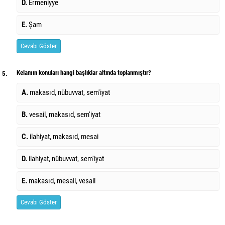
D.
Ermeniyye
E.
Şam
Cevabı Göster
Kelamın konuları hangi başlıklar altında toplanmıştır?
5.
A.
makasıd, nübuvvat, sem'iyat
B.
vesail, makasıd, sem'iyat
C.
ilahiyat, makasıd, mesai
D.
ilahiyat, nübuvvat, sem'iyat
E.
makasıd, mesail, vesail
Cevabı Göster