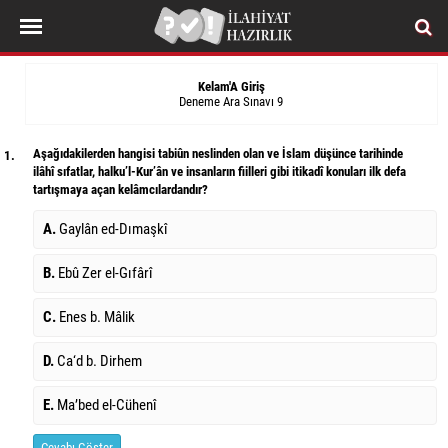
Kelam'A Giriş
Deneme Ara Sınavı 9
Aşağıdakilerden hangisi tabiûn neslinden olan ve İslam düşünce tarihinde
1.
ilâhî sıfatlar, halku’l-Kur’ân ve insanların fiilleri gibi itikadî konuları ilk defa
tartışmaya açan kelâmcılardandır?
A.
Gaylân ed-Dımaşkî
B.
Ebû Zer el-Gıfârî
C.
Enes b. Mâlik
D.
Ca‘d b. Dirhem
E.
Ma’bed el-Cühenî
Cevabı Göster