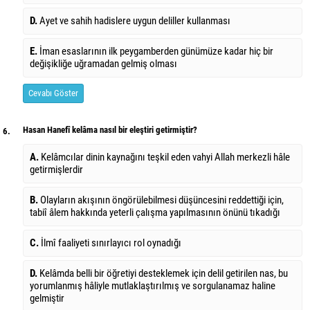
D.
Ayet ve sahih hadislere uygun deliller kullanması
E.
İman esaslarının ilk peygamberden günümüze kadar hiç bir
değişikliğe uğramadan gelmiş olması
Cevabı Göster
Hasan Hanefî kelâma nasıl bir eleştiri getirmiştir?
6.
A.
Kelâmcılar dinin kaynağını teşkil eden vahyi Allah merkezli hâle
getirmişlerdir
B.
Olayların akışının öngörülebilmesi düşüncesini reddettiği için,
tabiî âlem hakkında yeterli çalışma yapılmasının önünü tıkadığı
C.
İlmî faaliyeti sınırlayıcı rol oynadığı
D.
Kelâmda belli bir öğretiyi desteklemek için delil getirilen nas, bu
yorumlanmış hâliyle mutlaklaştırılmış ve sorgulanamaz haline
gelmiştir