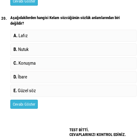
Cevabı Göster
Aşağıdakilerden hangisi Kelam sözcüğünün sözlük anlamlarından biri
20.
değildir?
A.
Lafız
B.
Nutuk
C.
Konuşma
D.
İbare
E.
Güzel söz
Cevabı Göster
TEST BİTTİ.
CEVAPLARINIZI KONTROL EDİNİZ.