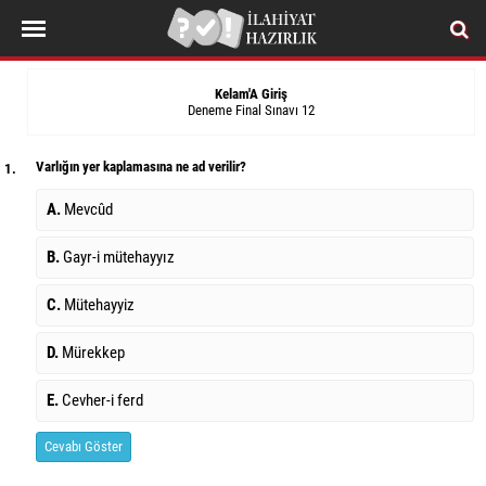
Kelam'A Giriş
Deneme Final Sınavı 12
Varlığın yer kaplamasına ne ad verilir?
1.
A.
Mevcûd
B.
Gayr-i mütehayyız
C.
Mütehayyiz
D.
Mürekkep
E.
Cevher-i ferd
Cevabı Göster