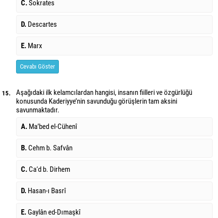
C.
Sokrates
D.
Descartes
E.
Marx
Cevabı Göster
Aşağıdaki ilk kelamcılardan hangisi, insanın fiilleri ve özgürlüğü
15.
konusunda Kaderiyye’nin savunduğu görüşlerin tam aksini
savunmaktadır.
A.
Ma’bed el-Cühenî
B.
Cehm b. Safvân
C.
Ca‘d b. Dirhem
D.
Hasan-ı Basrî
E.
Gaylân ed-Dımaşkî