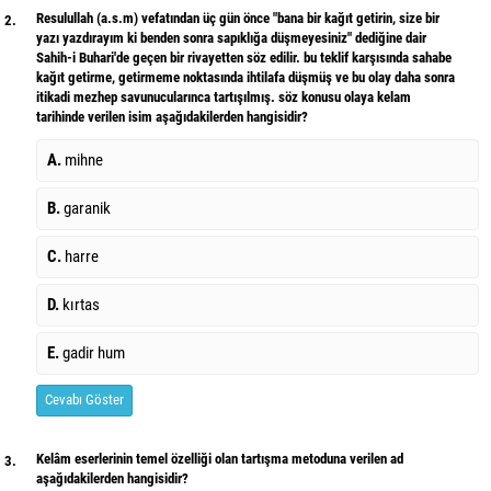
Resulullah (a.s.m) vefatından üç gün önce "bana bir kağıt getirin, size bir
2.
yazı yazdırayım ki benden sonra sapıklığa düşmeyesiniz" dediğine dair
Sahih-i Buhari'de geçen bir rivayetten söz edilir. bu teklif karşısında sahabe
kağıt getirme, getirmeme noktasında ihtilafa düşmüş ve bu olay daha sonra
itikadi mezhep savunucularınca tartışılmış. söz konusu olaya kelam
tarihinde verilen isim aşağıdakilerden hangisidir?
A.
mihne
B.
garanik
C.
harre
D.
kırtas
E.
gadir hum
Cevabı Göster
Kelâm eserlerinin temel özelliği olan tartışma metoduna verilen ad
3.
aşağıdakilerden hangisidir?