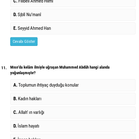
C.
Filibeli Ahmed Hilmi
D.
S¸iblî Nu’manî
E.
Seyyid Ahmed Han
Cevabı Göster
Mısır’da kelâm ilmiyle uğraşan Muhammed Abdûh hangi alanda
11.
yoğunlaşmıştır?
A.
Toplumun ihtiyaç duyduğu konular
B.
Kadın hakları
C.
Allah’ ın varlığı
D.
İslam hayatı