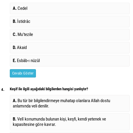
A.
Cedel
B.
İstidrâc
C.
Mu‘tezile
D.
Akaid
E.
Esbâb-ı nüzûl
Cevabı Göster
Keşif ile ilgili aşağıdaki bilgilerden hangisi yanlıştır?
4.
A.
Bu tür bir bilgilendirmeye muhatap olanlara Allah dostu
anlamında veli denilir.
B.
Velî konumunda bulunan kişi, keşfi, kendi yetenek ve
kapasitesine göre kavrar.