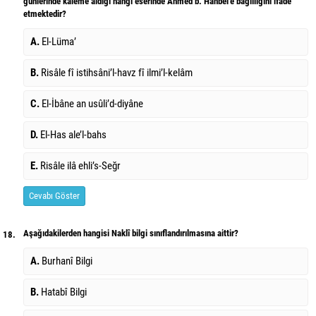
günlerinde kaleme aldığı hangi eserinde Ahmed b. Hanbel’e bağlılığını ifade
etmektedir?
A.
El-Lüma’
B.
Risâle fî istihsâni’l-havz fî ilmi’l-kelâm
C.
El-İbâne an usûli’d-diyâne
D.
El-Has ale’l-bahs
E.
Risâle ilâ ehli’s-Seğr
Cevabı Göster
Aşağıdakilerden hangisi Naklî bilgi sınıflandırılmasına aittir?
18.
A.
Burhanî Bilgi
B.
Hatabî Bilgi