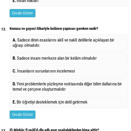
E.
İnsan hakları
Cevabı Göster
Konusu ve gayesi itibariyle kelâmın yapması gereken nedir?
12.
A.
Sadece dinin esaslarını aklî ve naklî delillerle açıklayan bir
uğraşı olmalıdır.
B.
Sadece insanı merkeze alan bir kelâm olmalıdır
C.
İnsanların sorunlarının incelemesi
D.
Yeni problemlerle yüzleşme noktasında diğer bilim dallarına bir
temel ve çerçeve oluşturmalıdır
E.
Bir öğretiyi desteklemek için delil getirmek
Cevabı Göster
El-Minhâc fî usûli’d-dîn adlı eser aşağıdakilerden kime aittir?
13.