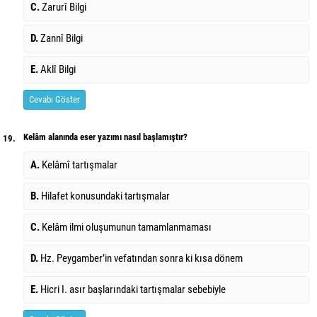
C.
Zarurî Bilgi
D.
Zannî Bilgi
E.
Aklî Bilgi
Cevabı Göster
Kelâm alanında eser yazımı nasıl başlamıştır?
19.
A.
Kelâmî tartışmalar
B.
Hilafet konusundaki tartışmalar
C.
Kelâm ilmi oluşumunun tamamlanmaması
D.
Hz. Peygamber’in vefatından sonra ki kısa dönem
E.
Hicri I. asır başlarındaki tartışmalar sebebiyle