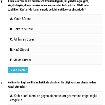
Allah için zaman ve mekan söz konusu değildir, bu yüzden açık-gizli,
8.
küçük-büyük, duran hareket eden arasında bir fark yoktur. Allah’ ın bu
özellikleri Kur’ an’ da hangi surede açık bir şekilde yer almaktadır?
A.
Yasin Sûresi
B.
Bakara Sûresi
C.
Âli İmrân Sûresi
D.
Nisâ Sûresi
E.
Mâide Sûresi
Cevabı Göster
Kelâmcılar keşf ve ilhamı, hakikate ulaştırıcı bir bilgi vasıtası olarak neden
9.
kabul etmezler?
A.
Kalbin ilâhî âlemi ve gayba ait hususları görmesine engel teşkil
ettiği için