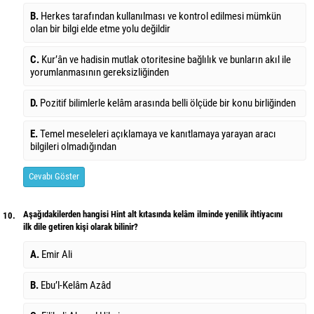
B.
Herkes tarafından kullanılması ve kontrol edilmesi mümkün
olan bir bilgi elde etme yolu değildir
C.
Kur’ân ve hadisin mutlak otoritesine bağlılık ve bunların akıl ile
yorumlanmasının gereksizliğinden
D.
Pozitif bilimlerle kelâm arasında belli ölçüde bir konu birliğinden
E.
Temel meseleleri açıklamaya ve kanıtlamaya yarayan aracı
bilgileri olmadığından
Cevabı Göster
Aşağıdakilerden hangisi Hint alt kıtasında kelâm ilminde yenilik ihtiyacını
10.
ilk dile getiren kişi olarak bilinir?
A.
Emir Ali
B.
Ebu’l-Kelâm Azâd