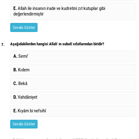
E.
Allah ile insanın irade ve kudretini zıt kutuplar gibi
değerlendirmiştir
Cevabı Göster
Aşağıdakilerden hangisi Allah’ ın subutî sıfatlarından biridir?
7.
A.
Semi’
B.
Kıdem
C.
Bekâ
D.
Vahdâniyet
E.
Kıyâm bi nefsihî
Cevabı Göster