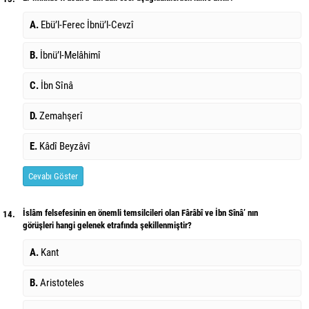
A.
Ebü’l-Ferec İbnü’l-Cevzî
B.
İbnü’l-Melâhimî
C.
İbn Sînâ
D.
Zemahşerî
E.
Kâdî Beyzâvî
Cevabı Göster
İslâm felsefesinin en önemli temsilcileri olan Fârâbî ve İbn Sînâ’ nın
14.
görüşleri hangi gelenek etrafında şekillenmiştir?
A.
Kant
B.
Aristoteles