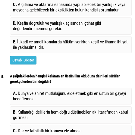
C.
Algılama ve aktarma esnasında yapılabilecek bir yanlışlık veya
meydana gelebilecek bir eksiklikten kulun kendisi sorumludur.
D.
Keşfin doğruluk ve yanlışlık açısından içtihat gibi
değerlendirilmemesi gerekir.
E.
İtikadî ve amelî konularda hüküm verirken keşif ve ilhama ihtiyat
ile yaklaşılmalıdır.
Cevabı Göster
Aşağıdakilerden hangisi kelâmın en üstün ilim olduğuna dair ileri sürülen
5.
gerekçelerden biri değildir?
A.
Dünya ve ahiret mutluluğunu elde etmek gibi en üstün bir gayeyi
hedeflemesi
B.
Kullandığı delillerin hem doğru düşünebilen akıl tarafından kabul
görmesi
C.
Dar ve tafsilatlı bir konuyu ele alması