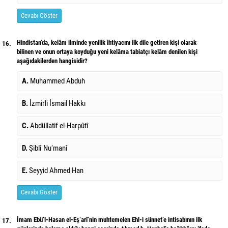
Cevabı Göster
Hindistan’da, kelâm ilminde yenilik ihtiyacını ilk dile getiren kişi olarak
16.
bilinen ve onun ortaya koyduğu yeni kelâma tabiatçı kelâm denilen kişi
aşağıdakilerden hangisidir?
A.
Muhammed Abduh
B.
İzmirli İsmail Hakkı
C.
Abdüllatif el-Harpûtî
D.
Şiblî Nu‘manî
E.
Seyyid Ahmed Han
Cevabı Göster
İmam Ebü’l-Hasan el-Eş‘arî’nin muhtemelen Ehl-i sünnet’e intisabının ilk
17.