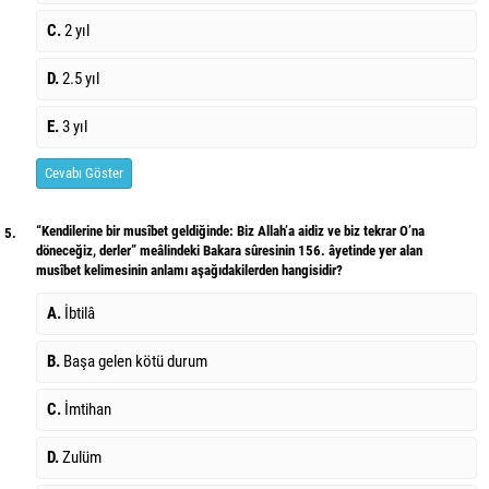
C.
2 yıl
D.
2.5 yıl
E.
3 yıl
Cevabı Göster
“Kendilerine bir musîbet geldiğinde: Biz Allah’a aidiz ve biz tekrar O’na
5.
döneceğiz, derler” meâlindeki Bakara sûresinin 156. âyetinde yer alan
musîbet kelimesinin anlamı aşağıdakilerden hangisidir?
A.
İbtilâ
B.
Başa gelen kötü durum
C.
İmtihan
D.
Zulüm