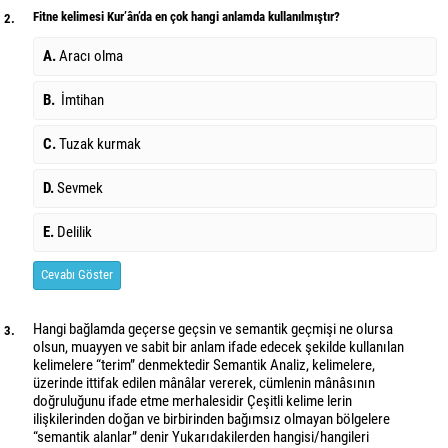
Fitne kelimesi Kur’ân’da en çok hangi anlamda kullanılmıştır?
2.
A.
Aracı olma
B.
İmtihan
C.
Tuzak kurmak
D.
Sevmek
E.
Delilik
Cevabı Göster
Hangi bağlamda geçerse geçsin ve semantik geçmişi ne olursa
3.
olsun, muayyen ve sabit bir anlam ifade edecek şekilde kullanılan
kelimelere “terim” denmektedir Semantik Analiz, kelimelere,
üzerinde ittifak edilen mânâlar vererek, cümlenin mânâsının
doğruluğunu ifade etme merhalesidir Çeşitli kelime lerin
ilişkilerinden doğan ve birbirinden bağımsız olmayan bölgelere
“semantik alanlar” denir Yukarıdakilerden hangisi/hangileri