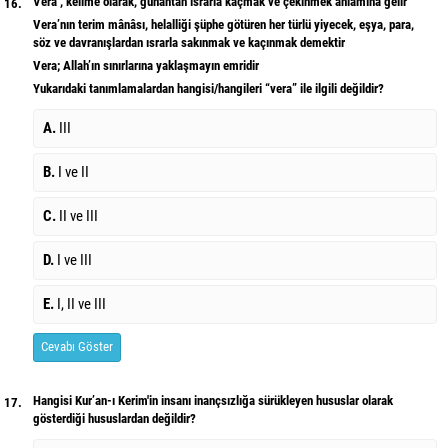
Verâ’, kelime olarak, günahtan ısrarla kaçmak ve çekinmek anlamına gelir
16.
Vera’nın terim mânâsı, helalliği şüphe götüren her türlü yiyecek, eşya, para,
söz ve davranışlardan ısrarla sakınmak ve kaçınmak demektir
Vera; Allah’ın sınırlarına yaklaşmayın emridir
Yukarıdaki tanımlamalardan hangisi/hangileri “vera” ile ilgili değildir?
A.
III
B.
I ve II
C.
II ve III
D.
I ve III
E.
I, II ve III
Cevabı Göster
Hangisi Kur’an-ı Kerim'in insanı inançsızlığa sürükleyen hususlar olarak
17.
gösterdiği hususlardan değildir?