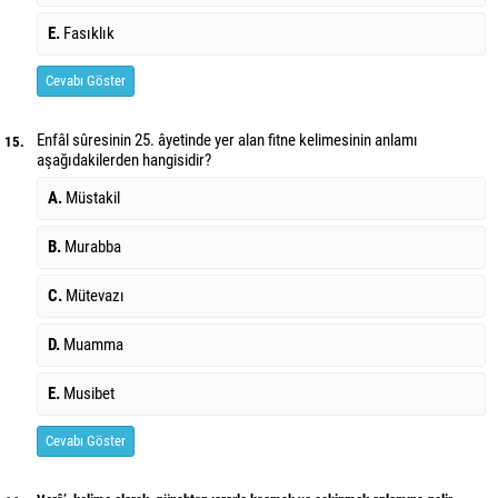
E.
Fasıklık
Cevabı Göster
Enfâl sûresinin 25. âyetinde yer alan fitne kelimesinin anlamı
15.
aşağıdakilerden hangisidir?
A.
Müstakil
B.
Murabba
C.
Mütevazı
D.
Muamma
E.
Musibet
Cevabı Göster