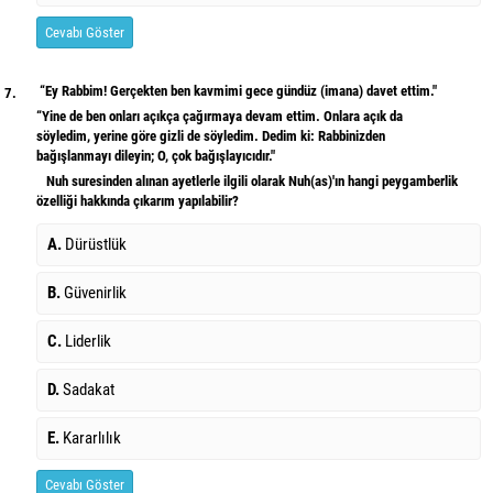
Cevabı Göster
“Ey Rabbim! Gerçekten ben kavmimi gece gündüz (imana) davet ettim."
7.
“Yine de ben onları açıkça çağırmaya devam ettim. Onlara açık da
söyledim, yerine göre gizli de söyledim. Dedim ki: Rabbinizden
bağışlanmayı dileyin; O, çok bağışlayıcıdır."
Nuh suresinden alınan ayetlerle ilgili olarak Nuh(as)'ın hangi peygamberlik
özelliği hakkında çıkarım yapılabilir?
A.
Dürüstlük
B.
Güvenirlik
C.
Liderlik
D.
Sadakat
E.
Kararlılık
Cevabı Göster