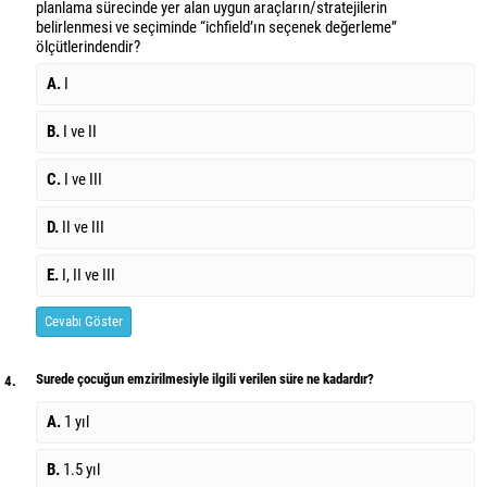
planlama sürecinde yer alan uygun araçların/stratejilerin
belirlenmesi ve seçiminde “ichfield’ın seçenek değerleme”
ölçütlerindendir?
A.
I
B.
I ve II
C.
I ve III
D.
II ve III
E.
I, II ve III
Cevabı Göster
Surede çocuğun emzirilmesiyle ilgili verilen süre ne kadardır?
4.
A.
1 yıl
B.
1.5 yıl