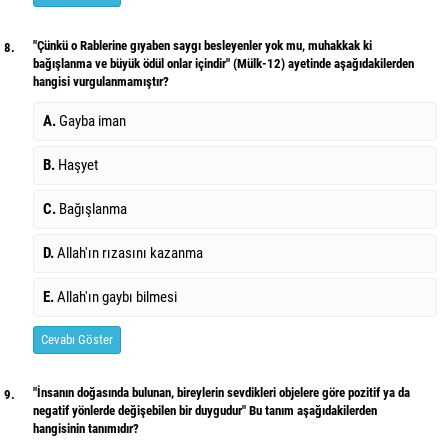
"Çünkü o Rablerine gıyaben saygı besleyenler yok mu, muhakkak ki
8.
bağışlanma ve büyük ödül onlar içindir" (Mülk-12) ayetinde aşağıdakilerden
hangisi vurgulanmamıştır?
A.
Gayba iman
B.
Haşyet
C.
Bağışlanma
D.
Allah'ın rızasını kazanma
E.
Allah'ın gaybı bilmesi
Cevabı Göster
"İnsanın doğasında bulunan, bireylerin sevdikleri objelere göre pozitif ya da
9.
negatif yönlerde değişebilen bir duygudur" Bu tanım aşağıdakilerden
hangisinin tanımıdır?