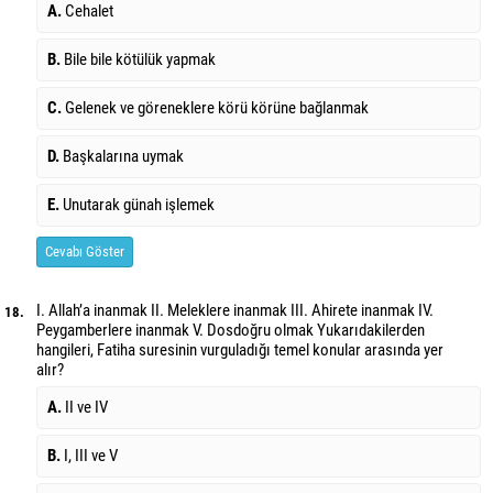
A.
Cehalet
B.
Bile bile kötülük yapmak
C.
Gelenek ve göreneklere körü körüne bağlanmak
D.
Başkalarına uymak
E.
Unutarak günah işlemek
Cevabı Göster
I. Allah’a inanmak II. Meleklere inanmak III. Ahirete inanmak IV.
18.
Peygamberlere inanmak V. Dosdoğru olmak Yukarıdakilerden
hangileri, Fatiha suresinin vurguladığı temel konular arasında yer
alır?
A.
II ve IV
B.
I, III ve V