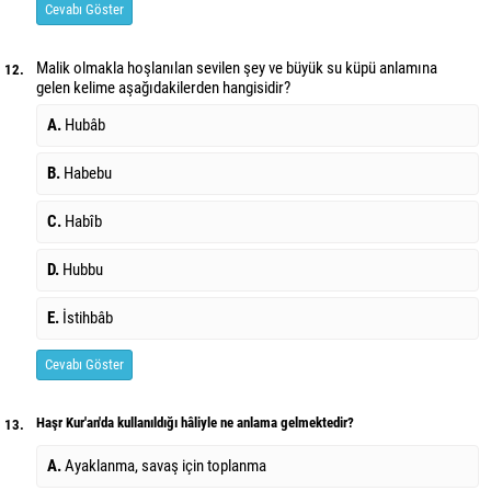
Cevabı Göster
Malik olmakla hoşlanılan sevilen şey ve büyük su küpü anlamına
12.
gelen kelime aşağıdakilerden hangisidir?
A.
Hubâb
B.
Habebu
C.
Habîb
D.
Hubbu
E.
İstihbâb
Cevabı Göster
Haşr Kur'an'da kullanıldığı hâliyle ne anlama gelmektedir?
13.
A.
Ayaklanma, savaş için toplanma