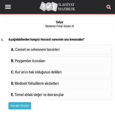
Tefsir
Deneme Final Sınavı 8
Aşağıdakilerden hangisi Hucurat suresinin ana konusudur?
1.
A.
Cennet ve cehennem tasvirleri
B.
Peygamber kıssaları
C.
Kur'an'ın hak olduğunun delilleri
D.
Medineli Yahudilerin akıbetleri
E.
Temel ahlaki değer ve davranışlar
Cevabı Göster