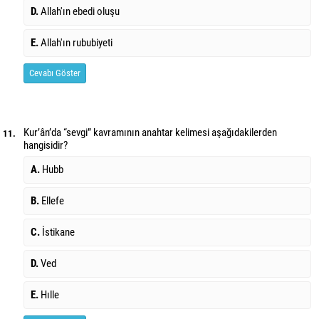
D.
Allah'ın ebedi oluşu
E.
Allah'ın rububiyeti
Cevabı Göster
Kur’ân’da “sevgi” kavramının anahtar kelimesi aşağıdakilerden
11.
hangisidir?
A.
Hubb
B.
Ellefe
C.
İstikane
D.
Ved
E.
Hılle