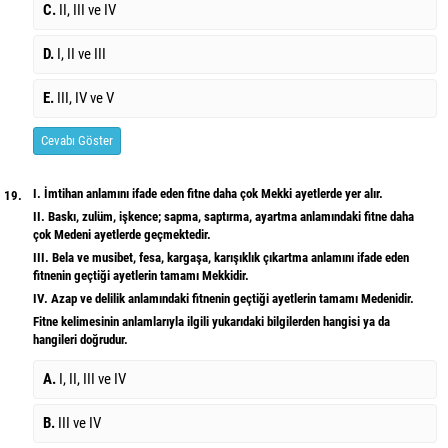
C.
II, III ve IV
D.
I, II ve III
E.
III, IV ve V
Cevabı Göster
I. İmtihan anlamını ifade eden fitne daha çok Mekki ayetlerde yer alır.
19.
II. Baskı, zulüm, işkence; sapma, saptırma, ayartma anlamındaki fitne daha
çok Medeni ayetlerde geçmektedir.
III. Bela ve musibet, fesa, kargaşa, karışıklık çıkartma anlamını ifade eden
fitnenin geçtiği ayetlerin tamamı Mekkidir.
IV. Azap ve delilik anlamındaki fitnenin geçtiği ayetlerin tamamı Medenidir.
Fitne kelimesinin anlamlarıyla ilgili yukarıdaki bilgilerden hangisi ya da
hangileri doğrudur.
A.
I, II, III ve IV
B.
III ve IV