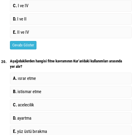
C.
I ve IV
D.
I ve II
E.
II ve IV
Cevabı Göster
Aşağıdakilerden hangisi fitne kavramının Kur’an’daki kullanımları arasında
20.
yer alır?
A.
ısrar etme
B.
istismar etme
C.
acelecilik
D.
ayartma
E.
yüz üstü bırakma