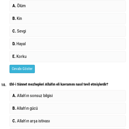
A.
Ölüm
B.
Kin
C.
Sevgi
D.
Hayal
E.
Korku
Cevabı Göster
Ehl-i Sünnet mezhepleri Allah'ın eli kavramını nasıl tevil etmişlerdir?
10.
A.
Allah'ın sonsuz bilgisi
B.
Allah’ın gücü
C.
Allah'ın arşa istivası