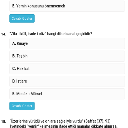
E.
Yemin konusunu önemsemek
Cevabı Göster
“Zikr-i küll, irade-i cüz” hangi dilsel sanat çeşididir?
14.
A.
Kinaye
B.
Teşbih
C.
Hakikat
D.
İstiare
E.
Mecâz-ı Mürsel
Cevabı Göster
“Üzerlerine yürüdü ve onlara sağ eliyle vurdu” (Saffat (37), 93)
15.
âyetindeki “yemîn”
kelimesinin ifade ettiği manalar dikkate alınırsa,