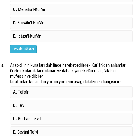
C.
Menâfiu’l-Kur’ân
D.
Emsâlu’l-Kur’ân
E.
İcâzu’l-Kur’ân
Cevabı Göster
Arap dilinin kuralları dahilinde hareket edilerek Kur'ân'dan anlamlar
5.
üretmek
olarak tanımlanan ve daha ziyade kelâmcılar, fakihler,
müfessir ve dilciler
tarafından kullanılan yorum yöntemi aşağıdakilerden hangisidir?
A.
Tefsîr
B.
Te’vîl
C.
Burhânî te'vîl
D.
Beyânî Te'vîl