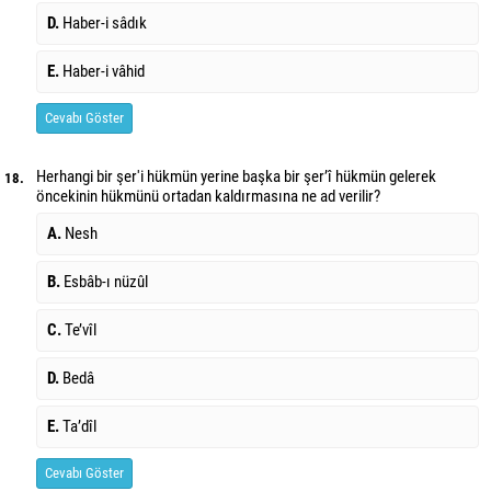
D.
Haber-i sâdık
E.
Haber-i vâhid
Cevabı Göster
Herhangi bir şer'i hükmün yerine başka bir şer’î hükmün gelerek
18.
öncekinin hükmünü ortadan kaldırmasına ne ad verilir?
A.
Nesh
B.
Esbâb-ı nüzûl
C.
Te’vîl
D.
Bedâ
E.
Ta’dîl
Cevabı Göster