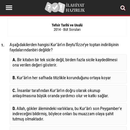
Tefsir Tarihi ve Usulü
2014 - Büt Soruları
Aşağıdakilerden hangisi Kur’ân’ın Beytu’lİzze’ye toptan indirilişinin
1.
faydalarından
biri değildir?
A.
Bir kitabın bir tek sicile değil, birden fazla sicile kaydedilmesi
ona verilen değeri gösterir.
B.
Kur’ân’ın her safhada titizlikle korunduğunu ortaya koyar
C.
İnsanlar tarafından Kur’ân’ın doğru olarak okunup
anlaşılmasına büyük oranda yardımcı olur ve katkı sağlar.
D.
Allah, gökler âlemindeki varlıklara, bu Kur’ân’ı son Peygamber’e
indireceğini bildirmiş, böylece onları bu muazzam olaya şahit
tutmuş olmaktadır.