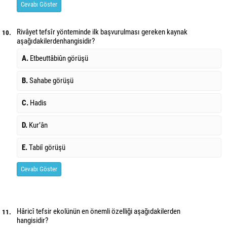
Cevabı Göster
Rivâyet tefsîr yönteminde ilk başvurulması gereken kaynak
10.
aşağıdakilerden
hangisidir?
A.
Etbeuttâbiûn görüşü
B.
Sahabe görüşü
C.
Hadis
D.
Kur’ân
E.
Tabiî görüşü
Cevabı Göster
Hâricî tefsir ekolünün en önemli özelliği aşağıdakilerden
11.
hangisidir?