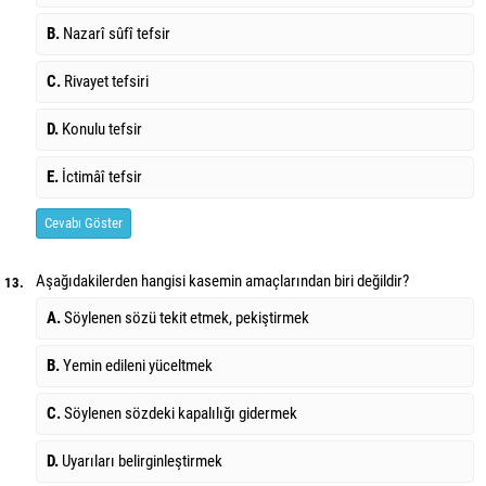
B.
Nazarî sûfî tefsir
C.
Rivayet tefsiri
D.
Konulu tefsir
E.
İctimâî tefsir
Cevabı Göster
Aşağıdakilerden hangisi kasemin amaçlarından biri değildir?
13.
A.
Söylenen sözü tekit etmek, pekiştirmek
B.
Yemin edileni yüceltmek
C.
Söylenen sözdeki kapalılığı gidermek
D.
Uyarıları belirginleştirmek