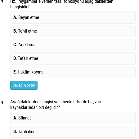
Hz. Peygamber'e verilen teşrî fonksiyonu aşağıdakilerden
7.
hangisidir?
A.
Beyan etme
B.
Te'vil etme
C.
Açıklama
D.
Tefsir etme
E.
Hüküm koyma
Cevabı Göster
Aşağıdakilerden hangisi sahâbenin tefsirde başvuru
8.
kaynaklarından biri değildir?
A.
Sünnet
B.
Tarih ilmi