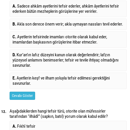
A.
Sadece ahkâm ayetlerini tefsir ederler, ahkâm âyetlerini tefsir
ederken bütün mezheplerin görüşlerine yer verirler.
B.
Akla son derece önem verir; akla uymayan nassları tevil ederler.
C.
Ayetlerin tefsirinde imamları otorite olarak kabul eder,
imamlardan başkasının görüşlerine itibar etmezler.
D.
Kur’an’ın lafız düzeyini kanun olarak değerlendirir; lafzın
yüzeysel anlamını benimserler; tefsir ve tevile ihtiyaç olmadığını
savunurlar.
E.
Ayetlerin keşf ve ilham yoluyla tefsir edilmesi gerektiğini
savunurlar.
Cevabı Göster
Aşağıdakilerden hangi tefsir türü, otorite olan müfessirler
12.
tarafından “ilhâdî” (sapkın, batıl) yorum olarak kabul edilir?
A.
Fıkhî tefsir