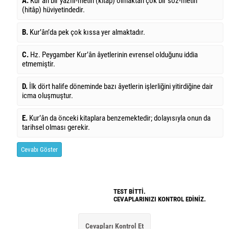
A.
Kur’ân bir yazılı-metin (kitap) olmaktan çok bir söz-metin
(hitâp) hüviyetindedir.
B.
Kur’ân’da pek çok kıssa yer almaktadır.
C.
Hz. Peygamber Kur’ân âyetlerinin evrensel olduğunu iddia
etmemiştir.
D.
İlk dört halife döneminde bazı âyetlerin işlerliğini yitirdiğine dair
icma oluşmuştur.
E.
Kur’ân da önceki kitaplara benzemektedir; dolayısıyla onun da
tarihsel olması gerekir.
Cevabı Göster
TEST BİTTİ.
CEVAPLARINIZI KONTROL EDİNİZ.