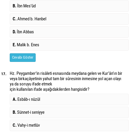
B.
İbn Mes’ûd
C.
Ahmed b. Hanbel
D.
İbn Abbas
E.
Malik b. Enes
Cevabı Göster
Hz. Peygamber’in risâleti esnasında meydana gelen ve Kur’ân’ın bir
17.
veya birkaç
âyetinin yahut tam bir sûresinin inmesine yol açan olayı
ya da soruyu ifade etmek
için kullanılan ifade aşağıdakilerden hangisidir?
A.
Esbâb-ı nüzûl
B.
Sünnet-i seniyye
C.
Vahy-i metlüv