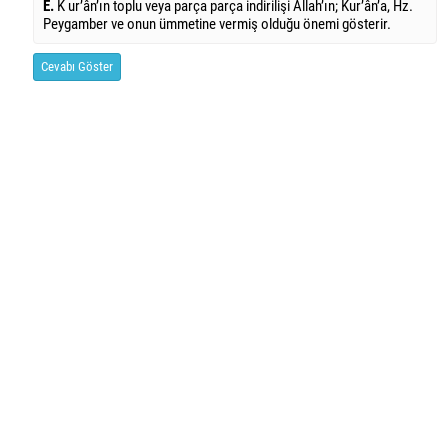
E.
K ur’ân’ın toplu veya parça parça indirilişi Allah’ın; Kur’ân’a, Hz.
Peygamber ve onun ümmetine vermiş olduğu önemi gösterir.
Cevabı Göster