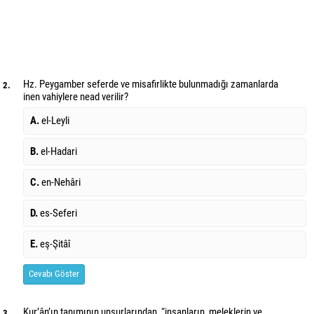
Hz. Peygamber seferde ve misafirlikte bulunmadığı zamanlarda
2.
inen vahiylere ne
ad verilir?
A.
el-Leyli
B.
el-Hadari
C.
en-Nehâri
D.
es-Seferi
E.
eş-Şitâî
Cevabı Göster
Kur’ân’ın tanımının unsurlarından, “insanların, meleklerin ve
3.