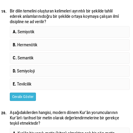
Bir dilin temelini oluşturan kelimeleri ayrıntılı bir şekilde tahlil
19.
ederek anlamlarını
doğru bir şekilde ortaya koymaya çalışan ilmî
disipline ne ad verilir?
A.
Semiyotik
B.
Hermenötik
C.
Semantik
D.
Semiyoloji
E.
Tevilcilik
Cevabı Göster
Aşağıdakilerden hangisi, modern dönem Kur’ân yorumcularının
20.
Kur’ân’ı tarihsel bir metin olarak değerlendirmelerine bir gerekçe
teşkil etmektedir?