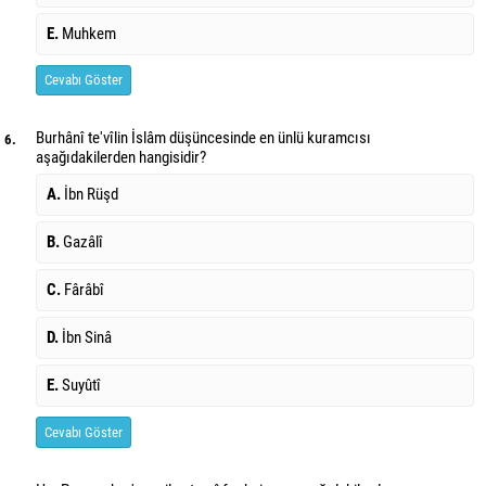
E.
Muhkem
Cevabı Göster
Burhânî te'vîlin İslâm düşüncesinde en ünlü kuramcısı
6.
aşağıdakilerden hangisidir?
A.
İbn Rüşd
B.
Gazâlî
C.
Fârâbî
D.
İbn Sinâ
E.
Suyûtî
Cevabı Göster