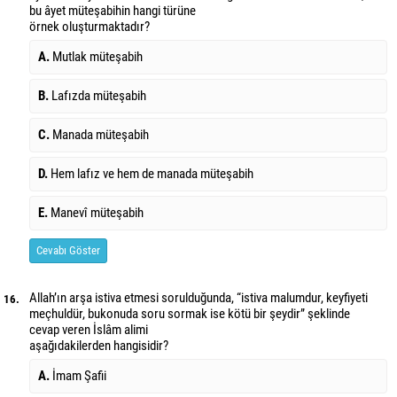
bu âyet müteşabihin hangi türüne
örnek oluşturmaktadır?
A.
Mutlak müteşabih
B.
Lafızda müteşabih
C.
Manada müteşabih
D.
Hem lafız ve hem de manada müteşabih
E.
Manevî müteşabih
Cevabı Göster
Allah’ın arşa istiva etmesi sorulduğunda, “istiva malumdur, keyfiyeti
16.
meçhuldür, bu
konuda soru sormak ise kötü bir şeydir” şeklinde
cevap veren İslâm alimi
aşağıdakilerden hangisidir?
A.
İmam Şafii