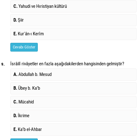
C.
Yahudi ve Hıristiyan kültürü
D.
Şiir
E.
Kur'ân-ı Kerîm
Cevabı Göster
İsrâilî rivâyetler en fazla aşağıdakilerden hangisinden gelmiştir?
9.
A.
Abdullah b. Mesud
B.
Übey b. Ka’b
C.
Mücahid
D.
İkrime
E.
Ka’b el-Ahbar