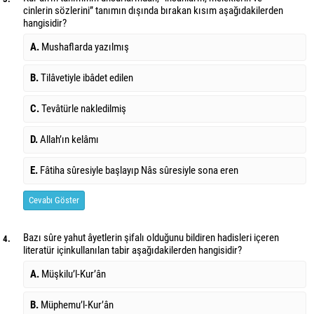
cinlerin sözlerini” tanımın dışında bırakan kısım aşağıdakilerden
hangisidir?
A.
Mushaflarda yazılmış
B.
Tilâvetiyle ibâdet edilen
C.
Tevâtürle nakledilmiş
D.
Allah’ın kelâmı
E.
Fâtiha sûresiyle başlayıp Nâs sûresiyle sona eren
Cevabı Göster
Bazı sûre yahut âyetlerin şifalı olduğunu bildiren hadisleri içeren
4.
literatür için
kullanılan tabir aşağıdakilerden hangisidir?
A.
Müşkilu’l-Kur’ân
B.
Müphemu’l-Kur’ân