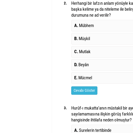
Herhangi bir lafzın anlam yönüyle kay
2.
başka kelime ya da niteleme ile belir
durumuna ne ad verilir?
A.
Mübhem
B.
Müşkil
C.
Mutlak
D.
Beyân
E.
Mücmel
Cevabı Göster
Hurûf-ı mukatta’anın müstakil bir aye
3.
sayılamamasına ilişkin görüş farklıl
hangisinde ihtilafa neden olmuştur?
A.
Surelerin tertibinde