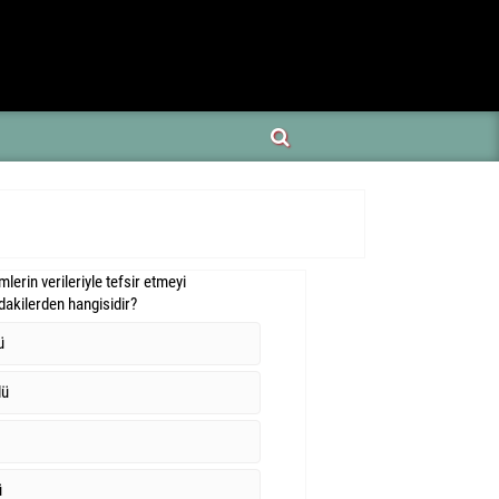
imlerin verileriyle tefsir etmeyi
akilerden hangisidir?
ü
lü
ü