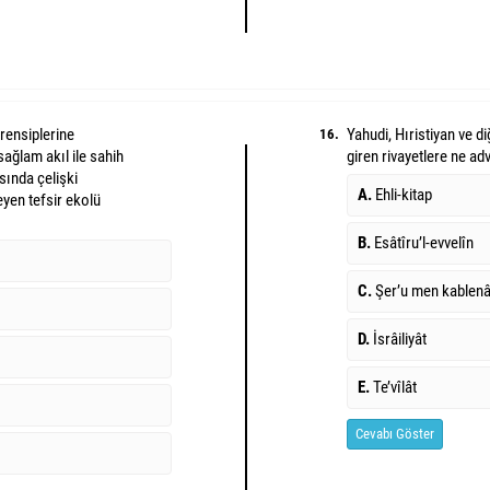
prensiplerine
Yahudi, Hıristiyan ve di
16.
sağlam akıl ile sahih
giren rivayetlere ne ad
v
asında çelişki
A.
Ehli-kitap
eyen tefsir ekolü
B.
Esâtîru’l-evvelîn
C.
Şer’u men kablen
D.
İsrâiliyât
E.
Te’vîlât
Cevabı Göster