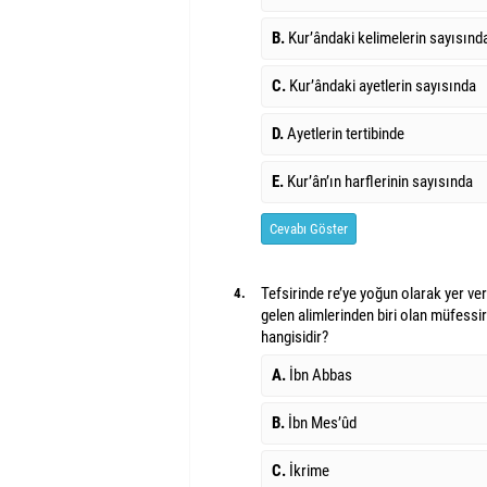
B.
Kur’ândaki kelimelerin sayısınd
C.
Kur’ândaki ayetlerin sayısında
D.
Ayetlerin tertibinde
E.
Kur’ân’ın harflerinin sayısında
Cevabı Göster
Tefsirinde re’ye yoğun olarak yer ver
4.
gelen alimlerinden biri olan müfessi
hangisidir?
A.
İbn Abbas
B.
İbn Mes’ûd
C.
İkrime