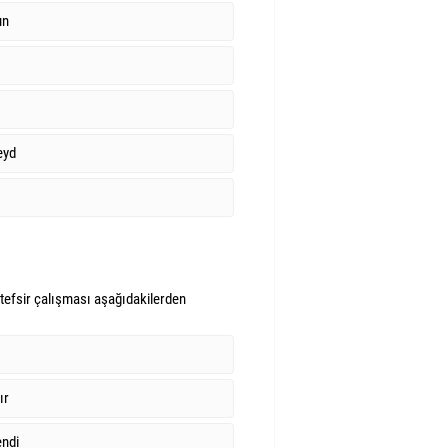
un
eyd
 tefsir çalışması aşağıdakilerden
ır
ndi