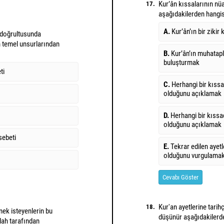
Kur’ân kıssalarının nü
17.
aşağıdakilerden hangis
A.
Kur’ân’ın bir zikir
i doğrultusunda
ın temel unsurlarından
B.
Kur’ân’ın muhatapla
buluşturmak
ti
C.
Herhangi bir kıssa
olduğunu açıklamak
D.
Herhangi bir kıssa
olduğunu açıklamak
sebeti
E.
Tekrar edilen ayetl
olduğunu vurgulama
Cevabı Göster
Kur'an ayetlerine tari
18.
mek isteyenlerin bu
düşünür aşağıdakilerd
lah tarafından