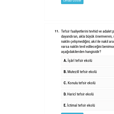
Cevabı Göster
Tefsir faaliyetlerini tevhid ve adalet 
11.
dayandıran, akla büyük önem
veren, 
naklin çelişmediğini; akıl ile nakil ar
varsa naklin tevil edileceğini benims
aşağıdakilerden hangisidir?
A.
İşârî tefsir ekolü
B.
Mutezilî tefsir ekolü
C.
Konulu tefsir ekolü
D.
Haricî tefsir ekolü
E.
İctimaî tefsir ekolü