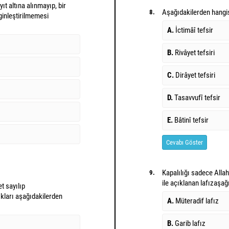
ıt altına alınmayıp, bir
Aşağıdakilerden hangisi
8.
ginleştirilmemesi
A.
İctimâî tefsir
B.
Rivâyet tefsiri
C.
Dirâyet tefsiri
D.
Tasavvufî tefsir
E.
Bâtinî tefsir
Cevabı Göster
Kapalılığı sadece Alla
9.
ile açıklanan lafız
aşağı
t sayılıp
ıkları aşağıdakilerden
A.
Müteradif lafız
B.
Garib lafız