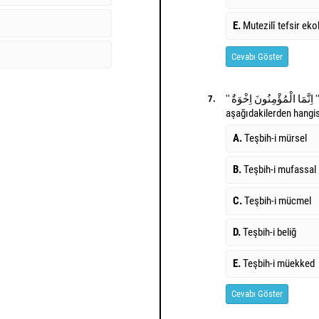
E.
Mutezilî tefsir eko
Cevabı Göster
'' اِنَّمَا الْمُؤْمِنُونَ اِخْوَةٌ '' ayetinde görülen teşbih
7.
aşağıdakilerden hangis
A.
Teşbih-i mürsel
B.
Teşbih-i mufassal
C.
Teşbih-i mücmel
D.
Teşbih-i beliğ
E.
Teşbih-i müekked
Cevabı Göster