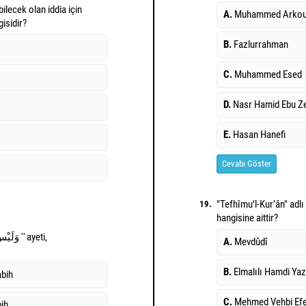
ilecek olan iddia için
A.
Muhammed Arko
isidir?
B.
Fazlurrahman
C.
Muhammed Esed
D.
Nasr Hamid Ebu Z
E.
Hasan Hanefi
Cevabı Göster
"Tefhîmu’l-Kur’ân" adlı
19.
hangisine aittir?
A.
Mevdûdî
B.
Elmalılı Hamdi Yaz
bih
C.
Mehmed Vehbi Efe
ih