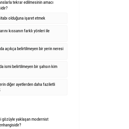
anslarla tekrar edilmesinin amacı
idir?
 kitabı olduğuna işaret etmek
rını kıssanın farklı yönleri ile
da açıkça belirtilmeyen bir yerin neresi
da ismi belirtilmeyen bir şahsın kim
erin diğer ayetlerden daha faziletli
k
hçi gözüyle yaklaşan modernist
en
hangisidir?