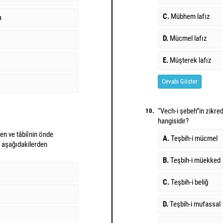
C.
Mübhem lafız
a
D.
Mücmel lafız
E.
Müşterek lafız
Cevabı Göster
“Vech-i şebeh”in zikred
10.
hangisidir?
en ve tâbiînin önde
A.
Teşbih-i mücmel
r aşağıdakilerden
B.
Teşbih-i müekked
C.
Teşbih-i beliğ
D.
Teşbih-i mufassal