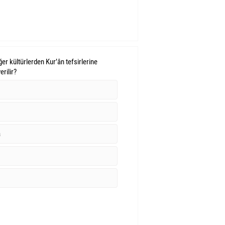
ğer kültürlerden Kur’ân tefsirlerine
erilir?
â