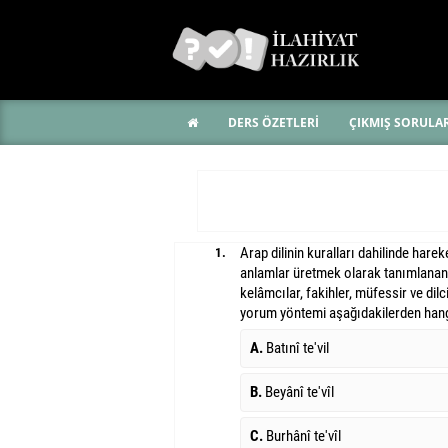
DERS ÖZETLERİ
ÇIKMIŞ SORULA
Arap dilinin kuralları dahilinde harek
1.
anlamlar üretmek olarak tanımlanan
kelâmcılar, fakihler, müfessir ve dilc
yorum yöntemi aşağıdakilerden hang
A.
Batınî te'vil
B.
Beyânî te'vîl
C.
Burhânî te'vîl