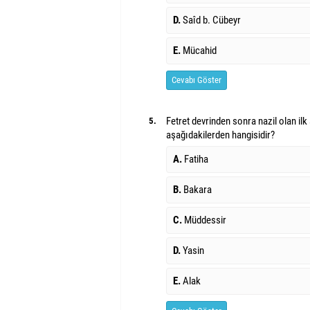
D.
Saîd b. Cübeyr
E.
Mücahid
Cevabı Göster
Fetret devrinden sonra nazil olan ilk 
5.
aşağıdakilerden hangisidir?
A.
Fatiha
B.
Bakara
C.
Müddessir
D.
Yasin
E.
Alak