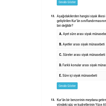
Cevabı Göster
Aşağıdakilerden hangisi siyak ilkes
12.
geliştirilen Kur’ân sınıflandırmasın
biri değildir?
A.
Ayet sûre arası siyak münasebe
B.
Ayetler arası siyak münasebeti
C.
Sûreler arası siyak münasebeti
D.
Farklı konular arası siyak müna
E.
Sûre içi siyak münasebeti
Cevabı Göster
Kur’ân bir benzerinin meydana getir
13.
yöndeki güç ve kudretlerinin Yüce Al