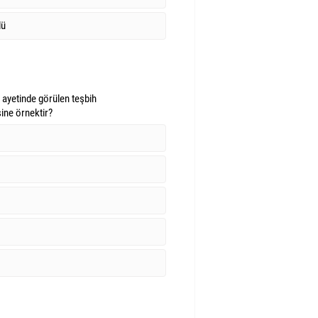
lü
ine örnektir?