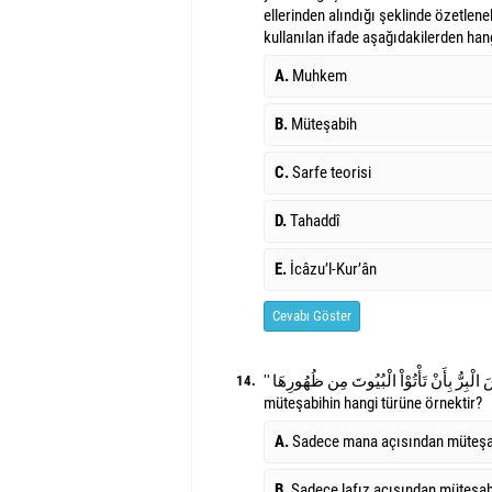
ellerinden alındığı şeklinde özetleneb
kullanılan ifade aşağıdakilerden hang
A.
Muhkem
B.
Müteşabih
C.
Sarfe teorisi
D.
Tahaddî
E.
İcâzu’l-Kur’ân
Cevabı Göster
'' وَلَيْسَ الْبِرُّ بِأَنْ تَأْتُوْاْ الْبُيُوتَ مِن ظُهُورِهَا '' ayeti,
14.
müteşabihin hangi türüne örnektir?
A.
Sadece mana açısından müteşa
B.
Sadece lafız açısından müteşab