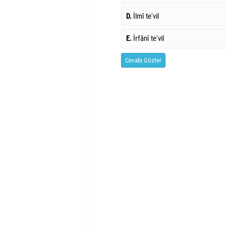
D.
İlmî te'vil
E.
İrfânî te'vil
Cevabı Göster