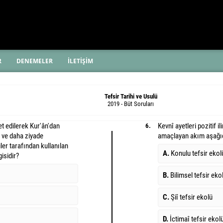
R
DENEMELER
İLETİŞİM
Tefsir Tarihi ve Usulü
2019 - Büt Soruları
et edilerek Kur'ân'dan
Kevnî ayetleri pozitif il
6.
 ve daha ziyade
amaçlayan akım aşağıd
iler tarafından kullanılan
A.
Konulu tefsir ekol
isidir?
B.
Bilimsel tefsir eko
C.
Şiî tefsir ekolü
D.
İctimaî tefsir ekol