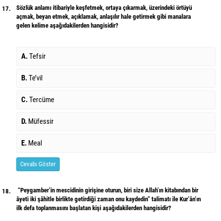
Sözlük anlamı itibariyle keşfetmek, ortaya çıkarmak, üzerindeki örtüyü
17.
açmak, beyan etmek, açıklamak, anlaşılır hale getirmek gibi manalara
gelen kelime aşağıdakilerden hangisidir?
A.
Tefsir
B.
Te’vil
C.
Tercüme
D.
Müfessir
E.
Meal
Cevabı Göster
“Peygamber’in mescidinin girişine oturun, biri size Allah’ın kitabından bir
18.
âyeti iki şâhitle birlikte getirdiği zaman onu kaydedin” talimatı ile Kur’ân’ın
ilk defa toplanmasını başlatan kişi aşağıdakilerden hangisidir?