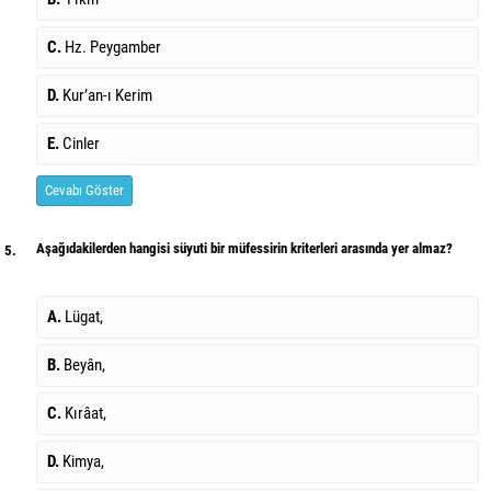
C.
Hz. Peygamber
D.
Kur’an-ı Kerim
E.
Cinler
Cevabı Göster
Aşağıdakilerden hangisi süyuti bir müfessirin kriterleri arasında yer almaz?
5.
A.
Lügat,
B.
Beyân,
C.
Kırâat,
D.
Kimya,