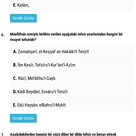
E.
Kelâm,
Cevabı Göster
Müellifinin ismiyle birlikte verilen aşağıdaki tefsir eserlerinden hangisi bir
6.
rivayet tefsiridir?
A.
Zemahşerî, el-Keşşâf an Hakâiki’t-Tenzîl
B.
İbn Kesîr, Tefsîru’l-Kur’âni’l-Azîm
C.
Râzî, Mefâtîhu’l-Gayb
D.
Kâdî Beydâvî, Envâru’t-Tenzîl
E.
Ebû Hayyân, elBahru’l-Muhît
Cevabı Göster
Aşağıdakilerden hangisi bir sözü diğer bir dilde tefsir ve beyan etmek
7.