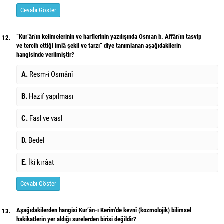
Cevabı Göster
“Kur’ân’ın kelimelerinin ve harflerinin yazılışında Osman b. Affân’ın tasvip
12.
ve tercih ettiği imlâ şekil ve tarzı” diye tanımlanan aşağıdakilerin
hangisinde verilmiştir?
A.
Resm-i Osmânî
B.
Hazif yapılması
C.
Fasl ve vasl
D.
Bedel
E.
İki kırâat
Cevabı Göster
Aşağıdakilerden hangisi Kur’ân-ı Kerîm’de kevnî (kozmolojik) bilimsel
13.
hakikatlerin yer aldığı surelerden birisi değildir?