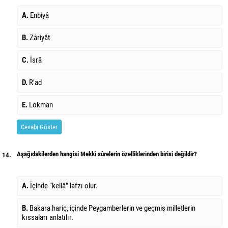
A.
Enbiyâ
B.
Zâriyât
C.
İsrâ
D.
R’ad
E.
Lokman
Cevabı Göster
Aşağıdakilerden hangisi Mekkî sûrelerin özelliklerinden birisi değildir?
14.
A.
İçinde “kellâ” lafzı olur.
B.
Bakara hariç, içinde Peygamberlerin ve geçmiş milletlerin
kıssaları anlatılır.