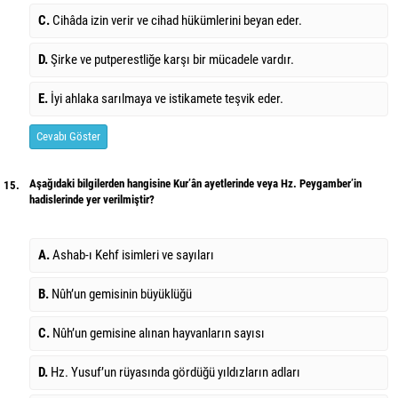
C.
Cihâda izin verir ve cihad hükümlerini beyan eder.
D.
Şirke ve putperestliğe karşı bir mücadele vardır.
E.
İyi ahlaka sarılmaya ve istikamete teşvik eder.
Cevabı Göster
Aşağıdaki bilgilerden hangisine Kur’ân ayetlerinde veya Hz. Peygamber’in
15.
hadislerinde yer verilmiştir?
A.
Ashab-ı Kehf isimleri ve sayıları
B.
Nûh’un gemisinin büyüklüğü
C.
Nûh’un gemisine alınan hayvanların sayısı
D.
Hz. Yusuf’un rüyasında gördüğü yıldızların adları