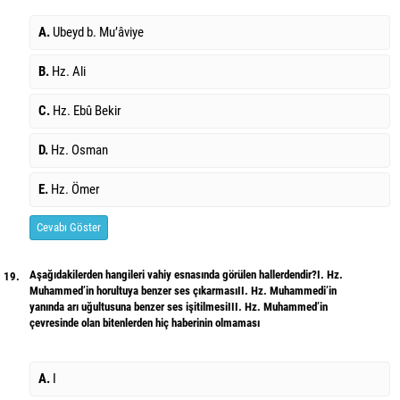
A.
Ubeyd b. Mu’âviye
B.
Hz. Ali
C.
Hz. Ebû Bekir
D.
Hz. Osman
E.
Hz. Ömer
Cevabı Göster
Aşağıdakilerden hangileri vahiy esnasında görülen hallerdendir?I. Hz.
19.
Muhammed’in horultuya benzer ses çıkarmasıII. Hz. Muhammedi’in
yanında arı uğultusuna benzer ses işitilmesiIII. Hz. Muhammed’in
çevresinde olan bitenlerden hiç haberinin olmaması
A.
I