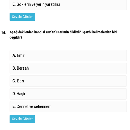
E.
Göklerin ve yerin yaratılışı
Cevabı Göster
Aşağıdakilerden hangisi Kur’an’ı Kerimin bildirdiği gaybi kelimelerden biri
16.
değildir?
A.
Emir
B.
Berzah
C.
Ba’s
D.
Haşir
E.
Cennet ve cehennem
Cevabı Göster