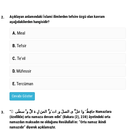
Açıklayan anlamındaki İslami ilimlerden tefsire özgü olan kavram
2.
aşağıdakilerden hangisidir?
A.
Meal
B.
Tefsir
C.
Te'vil
D.
Müfessir
E.
Tercüman
Cevabı Göster
“ َ حافِظُ َ وا علَ َّ ى الصلََ و ِ ات َو َّ الصَ لِ ة الُْ و ْ سطَى Namazlara
3.
(özellikle) orta namaza devam edin” (Bakara (2), 238) âyetindeki orta
namazdan maksadın ne olduğunu Resûlullah’ın: “Orta namaz ikindi
namazıdır” diyerek açıklamıştır.