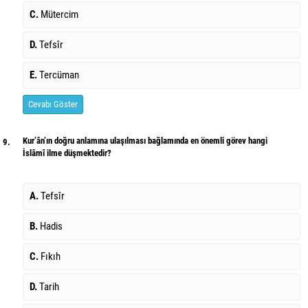
C.
Mütercim
D.
Tefsîr
E.
Tercüman
Cevabı Göster
Kur’ân’ın doğru anlamına ulaşılması bağlamında en önemli görev hangi
9.
İslâmî ilme düşmektedir?
A.
Tefsîr
B.
Hadis
C.
Fıkıh
D.
Tarih