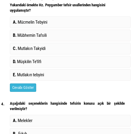
Yukarıdaki örnekte Hz. Peygamber tefsir usullerinden hangisini
uygulamıştır?
A.
Mücmelin Tebyini
B.
Mübhemin Tafsili
C.
Mutlakın Takyidi
D.
Müşkilin Te’lîfi
E.
Mutlakın tebyini
Cevabı Göster
Aşağıdaki seçeneklerin hangisinde tefsirin konusu açık bir şekilde
4.
verilmiştir?
A.
Melekler
B.
Fıkıh