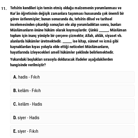
Tefsîrin kendileri için temin etmiş olduğu malzemenin yorumlanması ve
11.
Kur’ân öğretisinin değişik zamanlara taşınması hususunda çok önemli bir
görev üstlenmişler; bunun sonucunda da, tefsîrin dilsel ve tarihsel
incelemesinden çıkardığı sonuçları ele alıp yorumladıktan sonra, bunları
Müslümanların önüne hüküm olarak koymuşlardır. Çünkü ______, Müslüman
toplum için inanç yönüyle bir çerçeve çizmekte; Allah, ahlâk, siyaset vb.
alanlarda hükümler üretmektedir. ______ ise kitap, sünnet ve icmâ gibi
kaynaklardan kıyas yoluyla elde ettiği neticeleri Müslümanların,
hayatlarında izleyecekleri amelî hükümler şeklinde belirlemektedir.
Yukarıdaki boşlukları sırasıyla dolduracak ifadeler aşağıdakilerden
hangisinde verilmiştir?
A.
hadis - Fıkıh
B.
kelâm - Fıkıh
C.
kelâm - Hadis
D.
siyer - Hadis
E.
siyer - Fıkıh