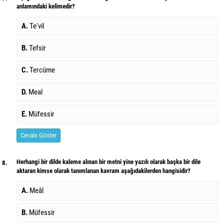
anlamındaki kelimedir?
A.
Te'vil
B.
Tefsir
C.
Tercüme
D.
Meal
E.
Müfessir
Cevabı Göster
Herhangi bir dilde kaleme alınan bir metni yine yazılı olarak başka bir dile
8.
aktaran kimse olarak tanımlanan kavram aşağıdakilerden hangisidir?
A.
Meâl
B.
Müfessir