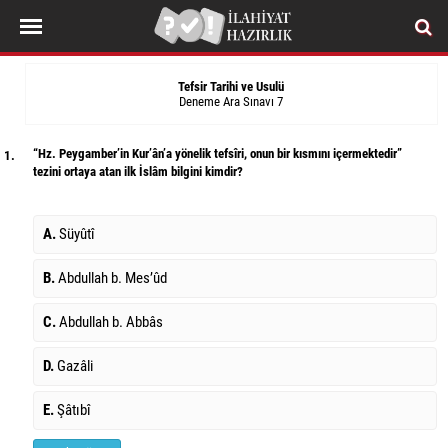
Tefsir Tarihi ve Usulü
Deneme Ara Sınavı 7
“Hz. Peygamber’in Kur’ân’a yönelik tefsîri, onun bir kısmını içermektedir”
1.
tezini ortaya atan ilk İslâm bilgini kimdir?
A.
Süyûtî
B.
Abdullah b. Mes’ûd
C.
Abdullah b. Abbâs
D.
Gazâli
E.
Şâtıbî