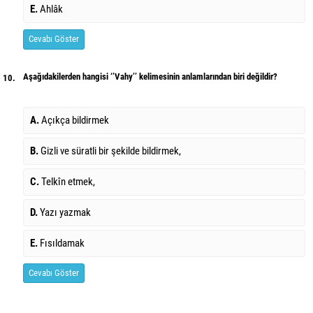
E.
Ahlâk
Cevabı Göster
Aşağıdakilerden hangisi ‘’Vahy’’ kelimesinin anlamlarından biri değildir?
10.
A.
Açıkça bildirmek
B.
Gizli ve süratli bir şekilde bildirmek,
C.
Telkîn etmek,
D.
Yazı yazmak
E.
Fısıldamak
Cevabı Göster