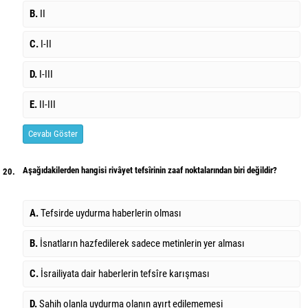
B.
II
C.
I-II
D.
I-III
E.
II-III
Cevabı Göster
Aşağıdakilerden hangisi rivâyet tefsîrinin zaaf noktalarından biri değildir?
20.
A.
Tefsirde uydurma haberlerin olması
B.
İsnatların hazfedilerek sadece metinlerin yer alması
C.
İsrailiyata dair haberlerin tefsîre karışması
D.
Sahih olanla uydurma olanın ayırt edilememesi