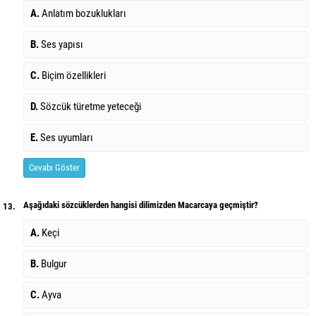
A.
Anlatım bozuklukları
B.
Ses yapısı
C.
Biçim özellikleri
D.
Sözcük türetme yeteceği
E.
Ses uyumları
Cevabı Göster
Aşağıdaki sözcüklerden hangisi dilimizden Macarcaya geçmiştir?
13.
A.
Keçi
B.
Bulgur
C.
Ayva