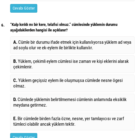
Cevabı Göster
“Kalp kırıldı mı bir kere, telafisi olmaz.” cümlesinde yüklemin durumu
6.
aşağıdakilerden hangisi ile açıklanır?
A.
Cümle bir durumu ifade etmek için kullanılıyorsa yüklem ad veya
ad soylu olur ve ek-eylem ile birlikte kullanılır.
B.
Yüklem, çekimli eylem cümlesi ise zaman ve kişi eklerini alarak
çekimlenir.
C.
Yüklem geçişsiz eylem ile oluşmuşsa cümlede nesne ögesi
olmaz.
D.
Cümlede yüklemin belirtilmemesi cümlenin anlamında eksiklik
meydana getirmez.
E.
Bir cümlede birden fazla özne, nesne, yer tamlayıcısı ve zarf
tümleci olabilir ancak yüklem tektir.
Cevabı Göster