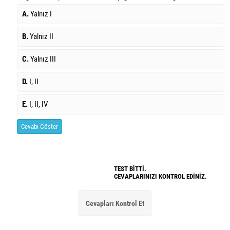
A.
Yalnız I
B.
Yalnız II
C.
Yalnız III
D.
I, II
E.
I, II, IV
Cevabı Göster
TEST BİTTİ.
CEVAPLARINIZI KONTROL EDİNİZ.