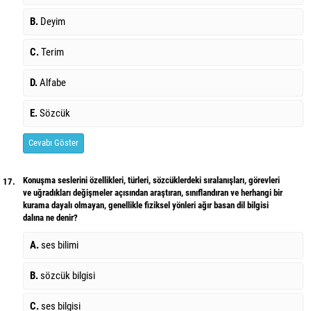
B.
Deyim
C.
Terim
D.
Alfabe
E.
Sözcük
Cevabı Göster
Konuşma seslerini özellikleri, türleri, sözcüklerdeki sıralanışları, görevleri
17.
ve uğradıkları değişmeler açısından araştıran, sınıflandıran ve herhangi bir
kurama dayalı olmayan, genellikle fiziksel yönleri ağır basan dil bilgisi
dalına ne denir?
A.
ses bilimi
B.
sözcük bilgisi
C.
ses bilgisi