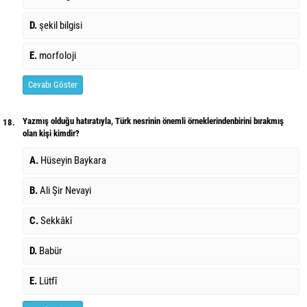
D.
şekil bilgisi
E.
morfoloji
Cevabı Göster
Yazmış olduğu hatıratıyla, Türk nesrinin önemli örneklerindenbirini bırakmış
18.
olan kişi kimdir?
A.
Hüseyin Baykara
B.
Ali Şir Nevayi
C.
Sekkâkî
D.
Babür
E.
Lütfî