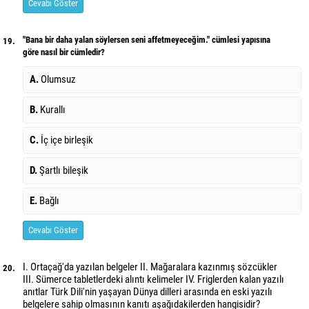
Cevabı Göster
"Bana bir daha yalan söylersen seni affetmeyeceğim." cümlesi yapısına
19.
göre nasıl bir cümledir?
A.
Olumsuz
B.
Kurallı
C.
İç içe birleşik
D.
Şartlı bileşik
E.
Bağlı
Cevabı Göster
I. Ortaçağ'da yazılan belgeler II. Mağaralara kazınmış sözcükler
20.
III. Sümerce tabletlerdeki alıntı kelimeler IV. Friglerden kalan yazılı
anıtlar Türk Dili'nin yaşayan Dünya dilleri arasında en eski yazılı
belgelere sahip olmasının kanıtı aşağıdakilerden hangisidir?