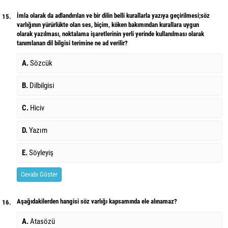
İmla olarak da adlandırılan ve bir dilin belli kurallarla yazıya geçirilmesi;söz
15.
varlığının yürürlükte olan ses, biçim, köken bakımından kurallara uygun
olarak yazılması, noktalama işaretlerinin yerli yerinde kullanılması olarak
tanımlanan dil bilgisi terimine ne ad verilir?
A.
Sözcük
B.
Dilbilgisi
C.
Hiciv
D.
Yazım
E.
Söyleyiş
Cevabı Göster
Aşağıdakilerden hangisi söz varlığı kapsamında ele alınamaz?
16.
A.
Atasözü