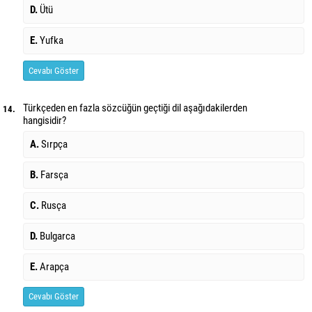
D.
Ütü
E.
Yufka
Cevabı Göster
Türkçeden en fazla sözcüğün geçtiği dil aşağıdakilerden
14.
hangisidir?
A.
Sırpça
B.
Farsça
C.
Rusça
D.
Bulgarca
E.
Arapça
Cevabı Göster