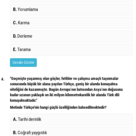
B.
Yorumlama
C.
Karma
D.
Derleme
E.
Tarama
Cevabı Göster
"Geçmişte yaşanmış olan göçler, fetihler ve çalışma amaçlı taşınmalar
4.
sonucunda büyük bir alana yayılan Türkçe, geniş bir alanda konuşulma
niteliğini de kazanmıştır. Bugün Avrupa’nın batısından Asya’nın doğusuna
kadar uzanan yaklaşık on iki milyon kilometrekarelik bir alanda Türk dili
konuşulmaktadır."
Metinde Türkçe'nin hangi güçlü özelliğinden bahsedilmektedir?
A.
Tarihi derinlik
B.
Coğrafi yaygınlık