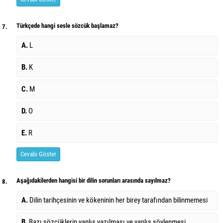
Türkçede hangi sesle sözcük başlamaz?
7.
A.
L
B.
K
C.
M
D.
O
E.
R
Cevabı Göster
Aşağıdakilerden hangisi bir dilin sorunları arasında sayılmaz?
8.
A.
Dilin tarihçesinin ve kökeninin her birey tarafından bilinmemesi
B.
Bazı sözcüklerin yanlış yazılması ve yanlış söylenmesi