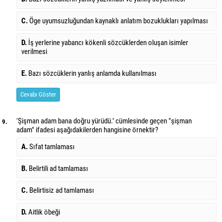
C.
Öge uyumsuzluğundan kaynaklı anlatım bozuklukları yapılması
D.
İş yerlerine yabancı kökenli sözcüklerden oluşan isimler
verilmesi
E.
Bazı sözcüklerin yanlış anlamda kullanılması
Cevabı Göster
‘Şişman adam bana doğru yürüdü.’ cümlesinde geçen "şişman
9.
adam" ifadesi aşağıdakilerden hangisine örnektir?
A.
Sıfat tamlaması
B.
Belirtili ad tamlaması
C.
Belirtisiz ad tamlaması
D.
Aitlik öbeği