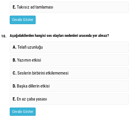
E.
Takısız ad tamlaması
Cevabı Göster
Aşağıdakilerden hangisi ses olayları nedenleri arasında yer almaz?
10.
A.
Telafi uzunluğu
B.
Yazımın etkisi
C.
Seslerin birbirini etkilememesi
D.
Başka dillerin etkisi
E.
En az çaba yasası
Cevabı Göster