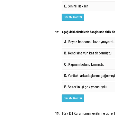
E.
Sınırlı ilişkiler
Cevabı Göster
Aşağıdaki cümlelerin hangisinde aitlik öb
12.
A.
Beyaz bandanalı kız oynuyordu
B.
Kendisine yün kazak örmüştü.
C.
Kapının kolunu kırmıştı.
D.
Yurttaki arkadaşlarını çağırmıştı
E.
Sezer'in işi çok yorucuydu.
Cevabı Göster
Türk Dil Kurumunun verilerine göre 
13.