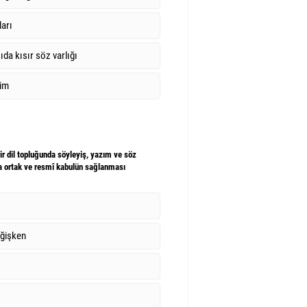
arı
a kısır söz varlığı
tim
ir dil topluğunda söyleyiş, yazım ve söz
arda ortak ve resmî kabulün sağlanması
eğişken