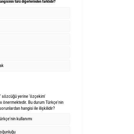
ngisinin türü diğerlerinden farklıdır?
ak
e' sözcüğü yerine 'özçekim'
ı önermektedir. Bu durum Türkçe'nin
runlardan hangisi ile ilişkilidir?
rkçe'nin kullanımı
yoğunluğu