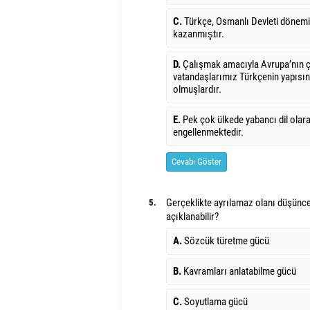
C.
Türkçe, Osmanlı Devleti dönemind
kazanmıştır.
D.
Çalışmak amacıyla Avrupa’nın çes
vatandaşlarımız Türkçenin yapıs
olmuşlardır.
E.
Pek çok ülkede yabancı dil olara
engellenmektedir.
Cevabı Göster
Gerçeklikte ayrılamaz olanı düşünce
5.
açıklanabilir?
A.
Sözcük türetme gücü
B.
Kavramları anlatabilme gücü
C.
Soyutlama gücü