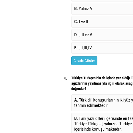
B.
Yalnız V
C.
I ve II
D.
I,III ve V
E.
I,II,III,IV
Cevabı Göster
Türkiye Türkçesinin de içinde yer aldığı Tu
4.
ağızlarının yayılmasıyla ilgili olarak aşa
doğrudur?
A.
Türk dili konuşurlarının iki yüz 
tahmin edilmektedir.
B.
Türk yazı dilleri içerisinde en f
Türkiye Türkçesi, yalnızca Türkiy
içerisinde konuşulmaktadır.