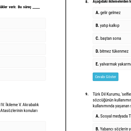
Aşağıdaki ikilemelerden ha
8.
kler verir. Bu süreç _____
A.
gelir gelmez
B.
yatıp kalkıp
C.
baştan sona
D.
bitmez tükenmez
E.
yalvarmak yakarm
Cevabı Göster
Türk Dil Kurumu, 'selfi
9.
sözcüğünün kullanımın
k IV. İkileme V. Akrabalık
kullanımında yaşanan so
 Atasözlerinin konuları
A.
Sosyal medyada Tü
B.
Yabancı sözlerin 