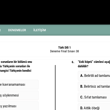
R
DENEMELER
İLETİŞİM
Türk Dili 1
Deneme Final Sınavı 38
sorunların bir bölümü onu
“Eski köprü” cümlesi aşağ
6.
a Türkçenin sorunları ile
dahildir?
n hangisi Türkçenin kendisi
A.
Belirtili ad tamlam
ince kavranamaması
B.
Belirtisiz ad taml
ış söylenmesi
C.
Sıfat tamlaması
ış yazılması
D.
Aitlik öbeği