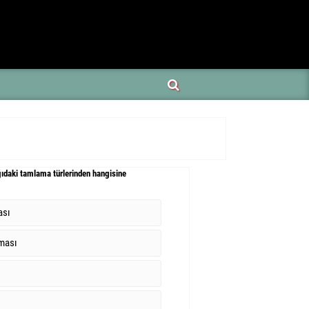
ıdaki tamlama türlerinden hangisine
ası
aması