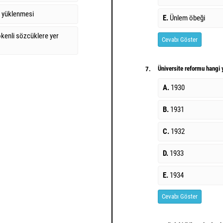
r yüklenmesi
E.
Ünlem öbeği
kenli sözcüklere yer
Cevabı Göster
Üniversite reformu hangi y
7.
A.
1930
B.
1931
C.
1932
D.
1933
E.
1934
Cevabı Göster