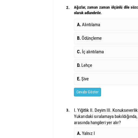
Ağızlar, zaman zaman ölçünlü dile sözcü
2.
olarak adlandırılır.
A.
Alıntılama
B.
Ödünçleme
C.
İç alıntılama
D.
Lehçe
E.
Şive
Cevabı Göster
I. Yiğitlik II. Deyim III. Konukseverli
3.
Yukarıdaki sıralamaya bakıldığında,
arasında hangileri yer alır?
A.
Yalnız I