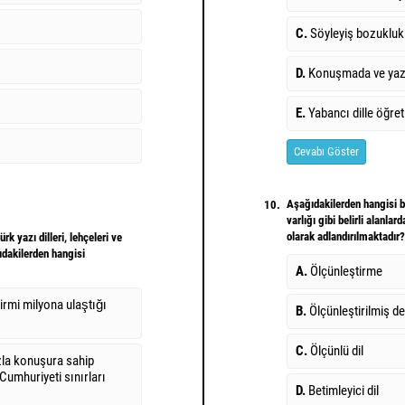
C.
Söyleyiş bozuklukl
D.
Konuşmada ve yazıd
E.
Yabancı dille öğre
Cevabı Göster
Aşağıdakilerden hangisi b
10.
varlığı gibi belirli alanl
olarak adlandırılmaktadır?
̈rk yazı dilleri, lehçeleri ve
ğıdakilerden hangisi
A.
Ölçünleştirme
yirmi milyona ulaştığı
B.
Ölçünleştirilmiş d
C.
Ölçünlü dil
azla konuşura sahip
e Cumhuriyeti sınırları
D.
Betimleyici dil