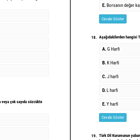
E.
Borsanın değer ka
Cevabı Göster
Aşağıdakilerden hangisi 
18.
A.
G Harfi
B.
K Harfi
C.
J harfi
D.
L harfi
n veya çok sayıda sözcükte
E.
Y harfi
Cevabı Göster
Türk Dil Kurumunun yabanc
19.