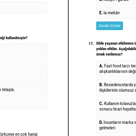
E.
la-mekân
Cevabı Göster
eği kullanılmıştır?
Dilde yaşanan etkilenme in
17.
yoldan etkiler. Aşağıdaki
.
örnek verilemez?
A.
Fast food tarzı b
alışkanlıklarının değ
B.
Resiedencelarda 
 telaşla.
ilişkilerinin olumsuz
C.
Kullanım kılavuzl
sonucu ticari hayatta
D.
İnsanların marka v
gelmeleri
Türkçeye en çok hangi