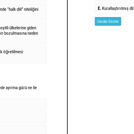
E.
Kurallaştırılmış dil
e “halk dili” niteliğini
Cevabı Göster
̧itli ülkelerine giden
ının bozulmasına neden
k öğretilmesi
de ayırma gücü ne ile