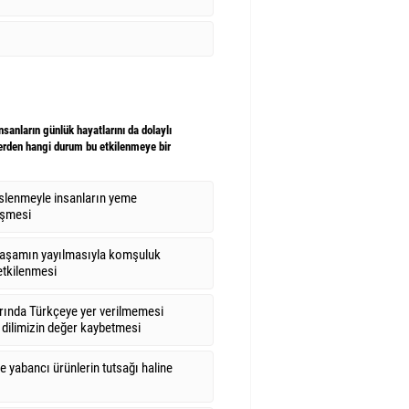
sanların günlük hayatlarını da dolaylı
lerden hangi durum bu etkilenmeye bir
eslenmeyle insanların yeme
işmesi
yaşamın yayılmasıyla komşuluk
 etkilenmesi
arında Türkçeye yer verilmemesi
 dilimizin değer kaybetmesi
e yabancı ürünlerin tutsağı haline