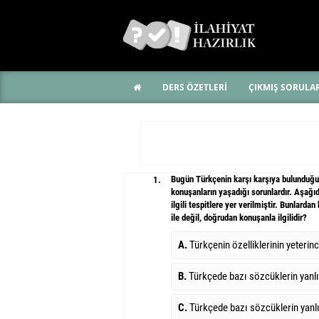
DERS ÖZETLERİ
ÇIKMIŞ SORULA
Bugün Türkçenin karşı karşıya bulunduğu 
1.
konuşanların yaşadığı sorunlardır. Aşağıd
ilgili tespitlere yer verilmiştir. Bunlarda
ile değil, doğrudan konuşanla ilgilidir?
A.
Türkçenin özelliklerinin yeter
B.
Türkçede bazı sözcüklerin yanl
C.
Türkçede bazı sözcüklerin yanl