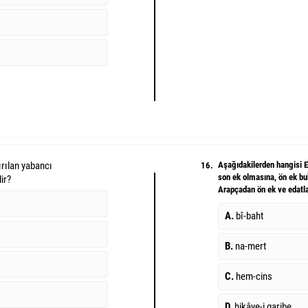
ırılan yabancı
Aşağıdakilerden hangisi Ek
16.
son ek olmasına, ön ek b
ir?
Arapçadan ön ek ve edatla
A.
bî-baht
B.
na-mert
C.
hem-cins
D.
hikâye-i garibe