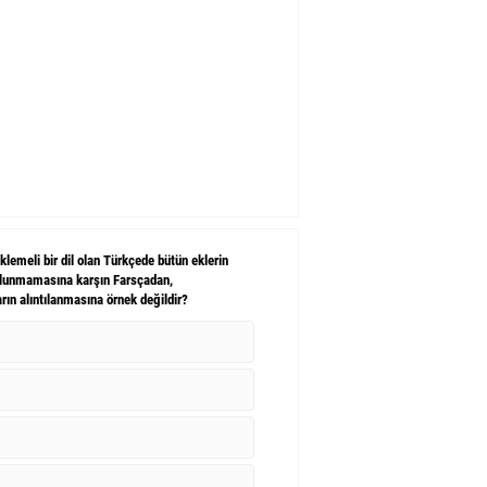
lemeli bir dil olan Türkçede bütün eklerin
ulunmamasına karşın Farsçadan,
rın alıntılanmasına örnek değildir?