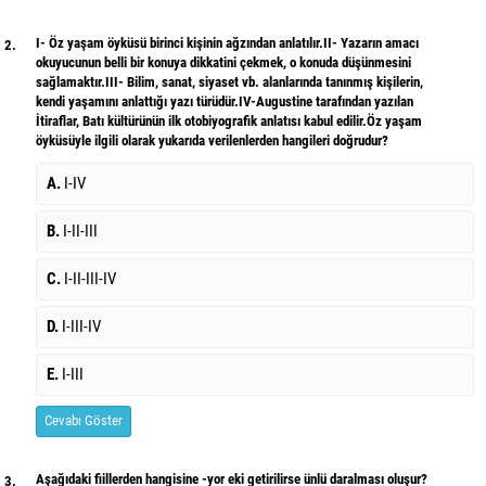
I- Öz yaşam öyküsü birinci kişinin ağzından anlatılır.II- Yazarın amacı
2.
okuyucunun belli bir konuya dikkatini çekmek, o konuda düşünmesini
sağlamaktır.III- Bilim, sanat, siyaset vb. alanlarında tanınmış kişilerin,
kendi yaşamını anlattığı yazı türüdür.IV-Augustine tarafından yazılan
İtiraflar, Batı kültürünün ilk otobiyografik anlatısı kabul edilir.Öz yaşam
öyküsüyle ilgili olarak yukarıda verilenlerden hangileri doğrudur?
A.
I-IV
B.
I-II-III
C.
I-II-III-IV
D.
I-III-IV
E.
I-III
Cevabı Göster
Aşağıdaki fiillerden hangisine -yor eki getirilirse ünlü daralması oluşur?
3.