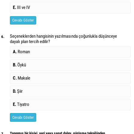
E.
III ve IV
Cevabı Göster
Seçeneklerden hangisinin yazılmasında çoğunlukla düşünceye
6.
dayalı plan tercih edilir?
A.
Roman
B.
Öykü
C.
Makale
D.
Şiir
E.
Tiyatro
Cevabı Göster
Tanınmış bir kişiyi, yeri veya sanat dalını, görüşme tekniğinden
7.