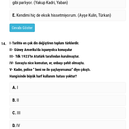
gibi parlıyor. (Yakup Kadri, Yaban)
E.
Kendimi hiç de eksik hissetmiyorum. (Ayşe Kulin, Türkan)
Cevabı Göster
I-Tarihte en çok din değiştiren toplum türklerdir.
14.
II- Güney Amerika'da ispanyolca konuşulur
III- Tdk 1923'te Atatürk tarafından kurulmuştur.
IV- Savaşta nice komutan, er, onbaşı şehit olmuştu.
V- Kadın, polise " beni ne ile şuçluyorsunuz" diye çıkıştı.
Hangisinde büyük harf kullanım hatası yoktur?
A.
I
B.
II
C.
III
D.
IV