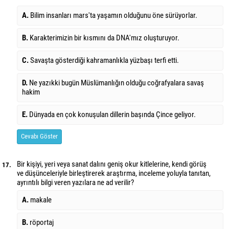
A.
Bilim insanları mars'ta yaşamın olduğunu öne sürüyorlar.
B.
Karakterimizin bir kısmını da DNA'mız oluşturuyor.
C.
Savaşta gösterdiği kahramanlıkla yüzbaşı terfi etti.
D.
Ne yazıkki bugün Müslümanlığın olduğu coğrafyalara savaş
hakim
E.
Dünyada en çok konuşulan dillerin başında Çince geliyor.
Cevabı Göster
Bir kişiyi, yeri veya sanat dalını geniş okur kitlelerine, kendi görüş
17.
ve düşünceleriyle birleştirerek araştırma, inceleme yoluyla tanıtan,
ayrıntılı bilgi veren yazılara ne ad verilir?
A.
makale
B.
röportaj