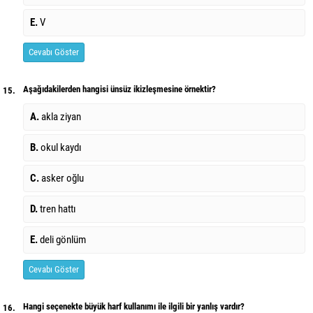
E.
V
Cevabı Göster
Aşağıdakilerden hangisi ünsüz ikizleşmesine örnektir?
15.
A.
akla ziyan
B.
okul kaydı
C.
asker oğlu
D.
tren hattı
E.
deli gönlüm
Cevabı Göster
Hangi seçenekte büyük harf kullanımı ile ilgili bir yanlış vardır?
16.