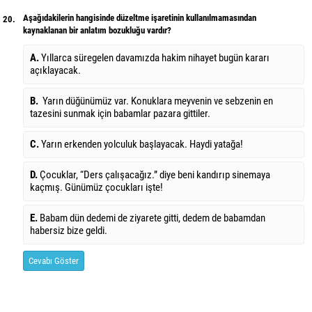
Aşağıdakilerin hangisinde düzeltme işaretinin kullanılmamasından
20.
kaynaklanan bir anlatım bozukluğu vardır?
A.
Yıllarca süregelen davamızda hakim nihayet bugün kararı
açıklayacak.
B.
Yarın düğünümüz var. Konuklara meyvenin ve sebzenin en
tazesini sunmak için babamlar pazara gittiler.
C.
Yarın erkenden yolculuk başlayacak. Haydi yatağa!
D.
Çocuklar, “Ders çalışacağız.” diye beni kandırıp sinemaya
kaçmış. Günümüz çocukları işte!
E.
Babam dün dedemi de ziyarete gitti, dedem de babamdan
habersiz bize geldi.
Cevabı Göster