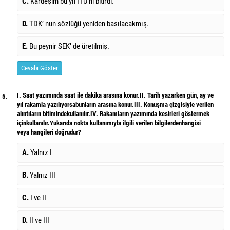
C.
Kardeşim bu yıl İTÜ’ni bitirdi.
D.
TDK’ nun sözlüğü yeniden basılacakmış.
E.
Bu peynir SEK’ de üretilmiş.
Cevabı Göster
I. Saat yazımında saat ile dakika arasına konur.II. Tarih yazarken gün, ay ve
5.
yıl rakamla yazılıyorsabunların arasına konur.III. Konuşma çizgisiyle verilen
alıntıların bitimindekullanılır.IV. Rakamların yazımında kesirleri göstermek
içinkullanılır.Yukarıda nokta kullanımıyla ilgili verilen bilgilerdenhangisi
veya hangileri doğrudur?
A.
Yalnız I
B.
Yalnız III
C.
I ve II
D.
II ve III