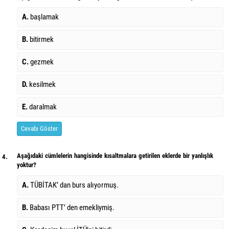
A.
başlamak
B.
bitirmek
C.
gezmek
D.
kesilmek
E.
daralmak
Cevabı Göster
Aşağıdaki cümlelerin hangisinde kısaltmalara getirilen eklerde bir yanlışlık
4.
yoktur?
A.
TÜBİTAK’ dan burs alıyormuş.
B.
Babası PTT’ den emekliymiş.