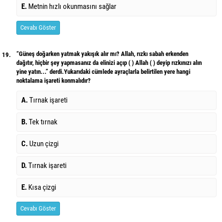
E.
Metnin hızlı okunmasını sağlar
Cevabı Göster
“Güneş doğarken yatmak yakışık alır mı? Allah, rızkı sabah erkenden
19.
dağıtır, hiçbir şey yapmasanız da elinizi açıp ( ) Allah ( ) deyip rızkınızı alın
yine yatın...” derdi.Yukarıdaki cümlede ayraçlarla belirtilen yere hangi
noktalama işareti konmalıdır?
A.
Tırnak işareti
B.
Tek tırnak
C.
Uzun çizgi
D.
Tırnak işareti
E.
Kısa çizgi
Cevabı Göster