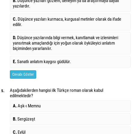
B.
Düşünce yazıları gözlem, deneyim ya da araştırmaya dayalı
yazılardır.
C.
Düşünce yazıları kurmaca, kurgusal metinler olarak da ifade
edilir.
D.
Düşünce yazılarında bilgi vermek, kanıtlamak ve izlenimleri
yansıtmak amaçlandığı için yoğun olarak öyküleyici anlatım
biçiminden yararlanılır.
E.
Sanatlı anlatım kaygısı güdülür.
Cevabı Göster
Aşağıdakilerden hangisi ilk Türkçe roman olarak kabul
5.
edilmektedir?
A.
Aşk-ı Memnu
B.
Sergüzeşt
C.
Eylül