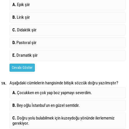
A.
Epik şiir
B.
Lirik şiir
C.
Didaktik şiir
D.
Pastoral şiir
E.
Dramatik şiir
Cevabı Göster
Aşağıdaki cümlelerin hangisinde bitişik sözcük doğru yazılmıştır?
19.
A.
Çocukken en çok yap boz yapmayı severdim.
B.
Bey oğlu İstanbul'un en güzel semtidir.
C.
Doğru yolu bulabilmek için kuzeydoğu yönünde ilerlememiz
gerekiyor.