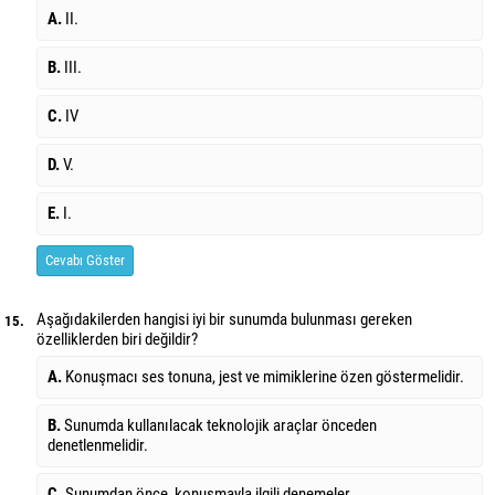
A.
II.
B.
III.
C.
IV
D.
V.
E.
I.
Cevabı Göster
Aşağıdakilerden hangisi iyi bir sunumda bulunması gereken
15.
özelliklerden biri değildir?
A.
Konuşmacı ses tonuna, jest ve mimiklerine özen göstermelidir.
B.
Sunumda kullanılacak teknolojik araçlar önceden
denetlenmelidir.
C.
Sunumdan önce, konuşmayla ilgili denemeler