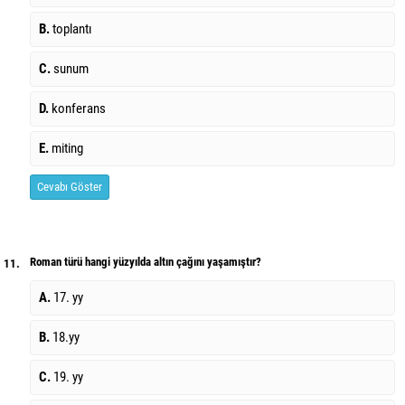
B.
toplantı
C.
sunum
D.
konferans
E.
miting
Cevabı Göster
Roman türü hangi yüzyılda altın çağını yaşamıştır?
11.
A.
17. yy
B.
18.yy
C.
19. yy