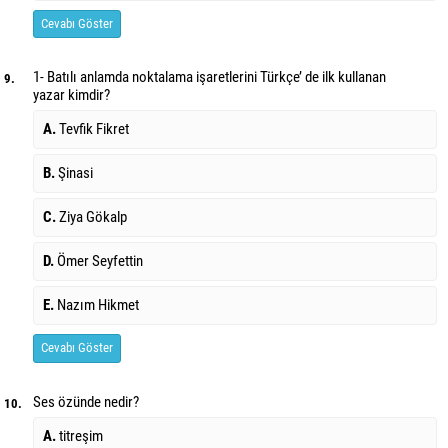
Cevabı Göster
1- Batılı anlamda noktalama işaretlerini Türkçe’ de ilk kullanan
9.
yazar kimdir?
A.
Tevfik Fikret
B.
Şinasi
C.
Ziya Gökalp
D.
Ömer Seyfettin
E.
Nazım Hikmet
Cevabı Göster
Ses özünde nedir?
10.
A.
titreşim