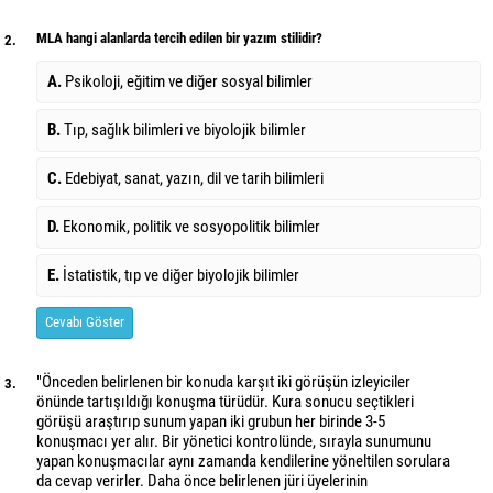
MLA hangi alanlarda tercih edilen bir yazım stilidir?
2.
A.
Psikoloji, eğitim ve diğer sosyal bilimler
B.
Tıp, sağlık bilimleri ve biyolojik bilimler
C.
Edebiyat, sanat, yazın, dil ve tarih bilimleri
D.
Ekonomik, politik ve sosyopolitik bilimler
E.
İstatistik, tıp ve diğer biyolojik bilimler
Cevabı Göster
"Önceden belirlenen bir konuda karşıt iki görüşün izleyiciler
3.
önünde tartışıldığı konuşma türüdür. Kura sonucu seçtikleri
görüşü araştırıp sunum yapan iki grubun her birinde 3-5
konuşmacı yer alır. Bir yönetici kontrolünde, sırayla sunumunu
yapan konuşmacılar aynı zamanda kendilerine yöneltilen sorulara
da cevap verirler. Daha önce belirlenen jüri üyelerinin