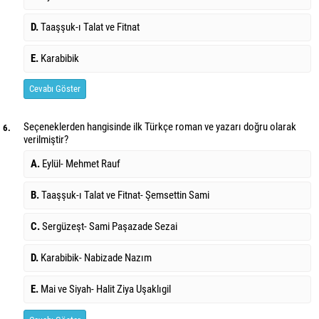
D.
Taaşşuk-ı Talat ve Fitnat
E.
Karabibik
Cevabı Göster
Seçeneklerden hangisinde ilk Türkçe roman ve yazarı doğru olarak
6.
verilmiştir?
A.
Eylül- Mehmet Rauf
B.
Taaşşuk-ı Talat ve Fitnat- Şemsettin Sami
C.
Sergüzeşt- Sami Paşazade Sezai
D.
Karabibik- Nabizade Nazım
E.
Mai ve Siyah- Halit Ziya Uşaklıgil