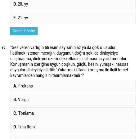
D.
20. yy
E.
21. yy
Cevabı Göster
"Ses veren varlığın titreşim sayısının az ya da çok oluşudur.
12.
İletilmek istenen mesajın, duygunun doğru şekilde dinleyiciye
ulaşmasına, dinleyici üzerindeki etkisinin artmasına yardımcı olur.
Konuşmanın içeriğine uygun coşkun, güçlü, kesin, yumşak, hassas
duygular dinleyiciye iletilir."Yukarıdaki ifade konuşma ile ilgili temel
kavramlardan hangisini tanımlamaktadır?
A.
Frekans
B.
Vurgu
C.
Tonlama
D.
Tını/Renk