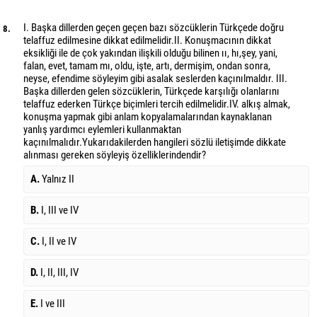
I. Başka dillerden geçen geçen bazı sözcüklerin Türkçede doğru
8.
telaffuz edilmesine dikkat edilmelidir.II. Konuşmacının dikkat
eksikliği ile de çok yakından ilişkili olduğu bilinen ıı, hı,şey, yani,
falan, evet, tamam mı, oldu, işte, artı, dermişim, ondan sonra,
neyse, efendime söyleyim gibi asalak seslerden kaçınılmaldır. III.
Başka dillerden gelen sözcüklerin, Türkçede karşılığı olanlarını
telaffuz ederken Türkçe biçimleri tercih edilmelidir.IV. alkış almak,
konuşma yapmak gibi anlam kopyalamalarından kaynaklanan
yanlış yardımcı eylemleri kullanmaktan
kaçınılmalıdır.Yukarıdakilerden hangileri sözlü iletişimde dikkate
alınması gereken söyleyiş özelliklerindendir?
A.
Yalnız II
B.
I, III ve IV
C.
I, II ve IV
D.
I, II, III, IV
E.
I ve III