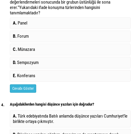
değerlendirmeleri sonucunda bir grubun üstünlüğü ile sona
erer."Yukarıdaki ifade konuşma türlerinden hangisini
tanımlamaktadır?
A.
Panel
B.
Forum
C.
Münazara
D.
Sempozyum
E.
Konferans
Cevabı Göster
Aşağıdakilerden hangisi düşünce yazıları için doğrudur?
4.
A.
Türk edebiyatında Batılı anlamda düşünce yazıları Cumhuriyet’le
birlikte ortaya çıkmıştır.