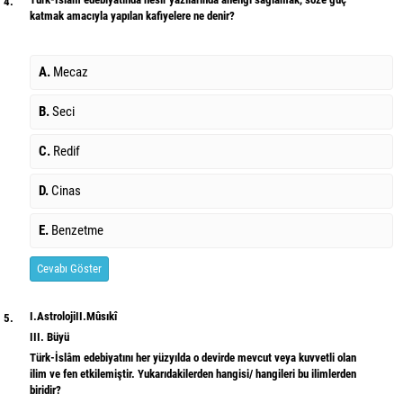
4.
katmak amacıyla yapılan kafiyelere ne denir?
A.
Mecaz
B.
Seci
C.
Redif
D.
Cinas
E.
Benzetme
Cevabı Göster
I.AstrolojiII.Mûsıkî
5.
III. Büyü
Türk-İslâm edebiyatını her yüzyılda o devirde mevcut veya kuvvetli olan
ilim ve fen etkilemiştir. Yukarıdakilerden hangisi/ hangileri bu ilimlerden
biridir?