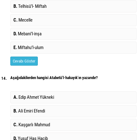
B.
Telhisü’l- Miftah
C.
Mecelle
D.
Mebani’l-inşa
E.
Miftahu’l-ulum
Cevabı Göster
Aşağıdakilerden hangisi Atabetü’l-hakayık’ın yazarıdır?
14.
A.
Edip Ahmet Yükneki
B.
Ali Emiri Efendi
C.
Kaşgarlı Mahmud
D.
Yusuf Has Hacib