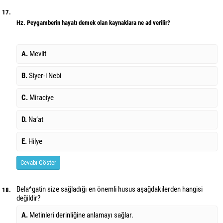
17.
Hz. Peygamberin hayatı demek olan kaynaklara ne ad verilir?
A.
Mevlit
B.
Siyer-i Nebi
C.
Miraciye
D.
Na’at
E.
Hilye
Cevabı Göster
Bela^gatin size sağladığı en önemli husus aşağdakilerden hangisi
18.
değildir?
A.
Metinleri derinliğine anlamayı sağlar.