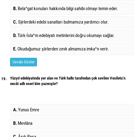
B.
Bela^gat konuları hakkında bilgi sahibi olmayı temin eder.
C.
S¸iirlerdeki edebi sanatları bulmamıza yardımcı olur.
D.
Türk-İsla^m edebiyatı metinlerini doğru okumayı sağlar.
E.
Okuduğumuz şiirlerden zevk almamıza imka^n verir.
Cevabı Göster
Yüzyıl edebiyatında yer alan ve Türk halkı tarafından çok sevilen Vesiletu’n
19.
necât adlı eseri kim yazmıştır?
A.
Yunus Emre
B.
Mevlâna
C.
Âşık Paşa