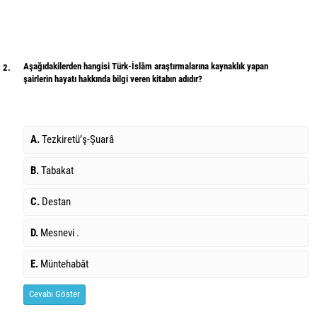
Aşağıdakilerden hangisi Türk-İslâm araştırmalarına kaynaklık yapan
2.
şairlerin hayatı hakkında bilgi veren kitabın adıdır?
A.
Tezkiretü’ş-Şuarâ
B.
Tabakat
C.
Destan
D.
Mesnevi .
E.
Müntehabât
Cevabı Göster