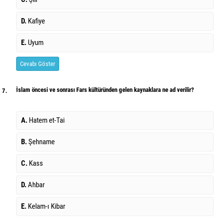
D.
Kafiye
E.
Uyum
Cevabı Göster
İslam öncesi ve sonrası Fars kültüründen gelen kaynaklara ne ad verilir?
7.
A.
Hatem et-Tai
B.
Şehname
C.
Kass
D.
Ahbar
E.
Kelam-ı Kibar