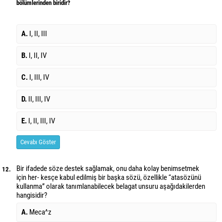
bölümlerinden biridir?
A.
I, II, III
B.
I, II, IV
C.
I, III, IV
D.
II, III, IV
E.
I, II, III, IV
Cevabı Göster
Bir ifadede söze destek sağlamak, onu daha kolay benimsetmek
12.
için her- kesçe kabul edilmiş bir başka sözü, özellikle “atasözünü
kullanma” olarak tanımlanabilecek belagat unsuru aşağıdakilerden
hangisidir?
A.
Meca^z