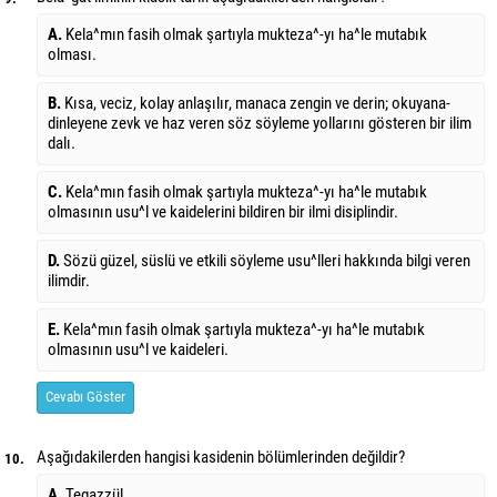
A.
Kela^mın fasih olmak şartıyla mukteza^-yı ha^le mutabık
olması.
B.
Kısa, veciz, kolay anlaşılır, manaca zengin ve derin; okuyana-
dinleyene zevk ve haz veren söz söyleme yollarını gösteren bir ilim
dalı.
C.
Kela^mın fasih olmak şartıyla mukteza^-yı ha^le mutabık
olmasının usu^l ve kaidelerini bildiren bir ilmi disiplindir.
D.
Sözü güzel, süslü ve etkili söyleme usu^lleri hakkında bilgi veren
ilimdir.
E.
Kela^mın fasih olmak şartıyla mukteza^-yı ha^le mutabık
olmasının usu^l ve kaideleri.
Cevabı Göster
Aşağıdakilerden hangisi kasidenin bölümlerinden değildir?
10.
A.
Tegazzül