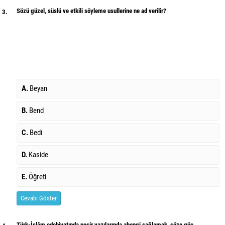
Sözü güzel, süslü ve etkili söyleme usullerine ne ad verilir?
3.
A.
Beyan
B.
Bend
C.
Bedi
D.
Kaside
E.
Öğreti
Cevabı Göster
Türk-İslâm edebiyatında nesir yazılarında ahengi sağlamak, söze güç