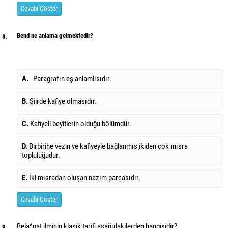
Cevabı Göster
Bend ne anlama gelmektedir?
8.
A.
Paragrafın eş anlamlısıdır.
B.
Şiirde kafiye olmasıdır.
C.
Kafiyeli beyitlerin olduğu bölümdür.
D.
Birbirine vezin ve kafiyeyle bağlanmış¸ ikiden çok mısra
topluluğudur.
E.
İki mısradan oluşan nazım parçasıdır.
Cevabı Göster
Bela^gat ilminin klasik tarifi aşağıdakilerden hangisidir?
9.