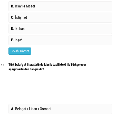
B.
İrsa^l-ı Mesel
C.
İstişhad
D.
İktibas
E.
İnşa^
Cevabı Göster
Türk bela^gat literatüründe klasik özellikteki ilk Türkçe eser
13.
aşağıdakilerden hangisidir?
A.
Belagat-ı Lisan-ı Osmani