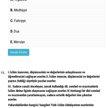
B.
Medhiyye
C.
Fahriyye
D.
Dua
E.
Mersiye
Cevabı Göster
I.İslâm inancının, düşüncesinin ve değerlerinin anlaşılmasını ve
11.
öğrenilmesini sağlayan eserler.II.İslâm inancını, düşüncesini ve değerlerini
yayma (tebliğ) niyetiyle yazılan eserler.
III. Sadece sanatı önceleyen, ancak kullandığı dil, sembol ve mazmunlarla
İslâm dinine ilginin oluşmasını sağlayan eserler.IV.Herhangi bir dinî sembol
ve mazmundan yararlanmayan, sadece estetik değerleri öne çıkartan
eserler.
Yukarıdakilerden hangisi/ hangileri Türk-İslâm Edebiyatının eserlerinin