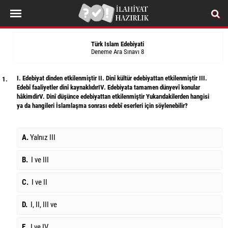
Türk Islam Edebiyati
Deneme Ara Sınavı 8
I. Edebiyat dinden etkilenmiştir II. Dinî kültür edebiyattan etkilenmiştir III.
1.
Edebî faaliyetler dinî kaynaklıdırIV. Edebiyata tamamen dünyevî konular
hâkimdirV. Dinî düşünce edebiyattan etkilenmiştir Yukarıdakilerden hangisi
ya da hangileri İslamlaşma sonrası edebî eserleri için söylenebilir?
A.
Yalnız III
B.
I ve III
C.
I ve II
D.
I, II, III ve
E.
I ve IV