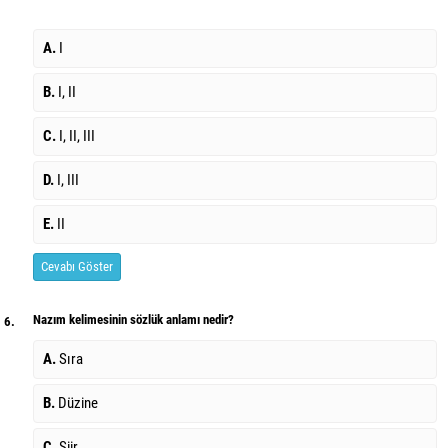
A.
I
B.
I, II
C.
I, II, III
D.
I, III
E.
II
Cevabı Göster
Nazım kelimesinin sözlük anlamı nedir?
6.
A.
Sıra
B.
Düzine
C.
Şiir