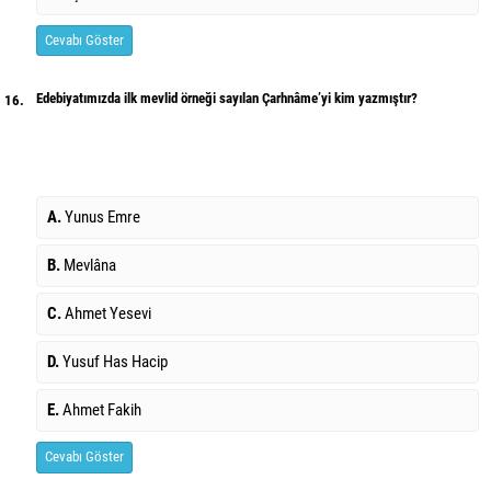
Cevabı Göster
Edebiyatımızda ilk mevlid örneği sayılan Çarhnâme’yi kim yazmıştır?
16.
A.
Yunus Emre
B.
Mevlâna
C.
Ahmet Yesevi
D.
Yusuf Has Hacip
E.
Ahmet Fakih
Cevabı Göster