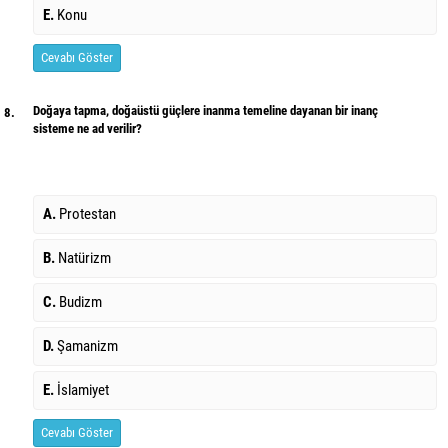
E.
Konu
Cevabı Göster
Doğaya tapma, doğaüstü güçlere inanma temeline dayanan bir inanç
8.
sisteme ne ad verilir?
A.
Protestan
B.
Natürizm
C.
Budizm
D.
Şamanizm
E.
İslamiyet
Cevabı Göster