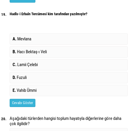
Hadîs-i Erbaîn Tercümesi kim tarafından yazılmıştır?
19.
A.
Mevlana
B.
Hacı Bektaş-ı Veli
C.
Lamii Çelebi
D.
Fuzuli
E.
Vahib Ümmi
Cevabı Göster
Aşağıdaki türlerden hangisi toplum hayatıyla diğerlerine göre daha
20.
çok ilgilidir?