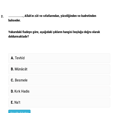
………………., Allah’ın zât ve sıfatlarından, yüceliğinden ve kudretinden
2.
bahseder.
Yukarıdaki fiadeye göre, aşağıdaki şıkların hangisi boşluğu doğru olarak
doldurmaktadır?
A.
Tevhîd
B.
Münâcât
C.
Besmele
D.
Kırk Hadis
E.
Na’t