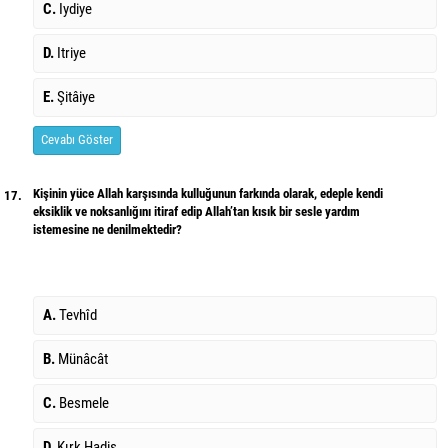
C.
Iydiye
D.
Itriye
E.
Şitâiye
Cevabı Göster
Kişinin yüce Allah karşısında kulluğunun farkında olarak, edeple kendi
17.
eksiklik ve noksanlığını itiraf edip Allah’tan kısık bir sesle yardım
istemesine ne denilmektedir?
A.
Tevhîd
B.
Münâcât
C.
Besmele
D.
Kırk Hadis