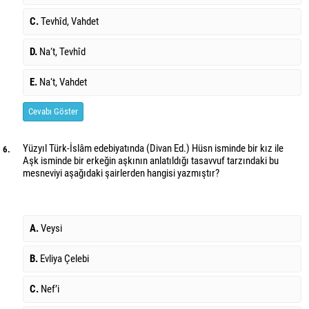
C.
Tevhîd, Vahdet
D.
Na‘t, Tevhîd
E.
Na‘t, Vahdet
Cevabı Göster
Yüzyıl Türk-İslâm edebiyatında (Divan Ed.) Hüsn isminde bir kız ile
6.
Aşk isminde bir erkeğin aşkının anlatıldığı tasavvuf tarzındaki bu
mesneviyi aşağıdaki şairlerden hangisi yazmıştır?
A.
Veysi
B.
Evliya Çelebi
C.
Nef’i