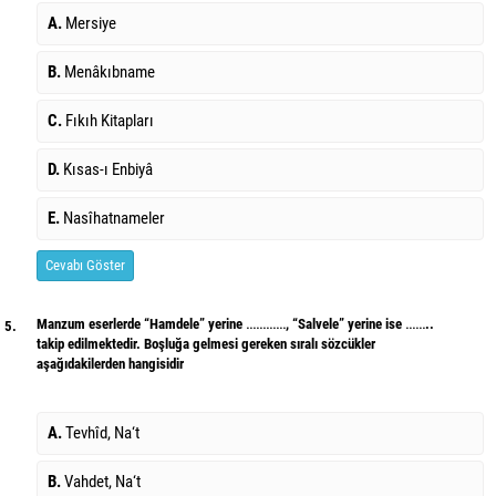
A.
Mersiye
B.
Menâkıbname
C.
Fıkıh Kitapları
D.
Kısas-ı Enbiyâ
E.
Nasîhatnameler
Cevabı Göster
Manzum eserlerde “Hamdele” yerine …………, “Salvele” yerine ise ……..
5.
takip edilmektedir. Boşluğa gelmesi gereken sıralı sözcükler
aşağıdakilerden hangisidir
A.
Tevhîd, Na‘t
B.
Vahdet, Na‘t