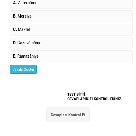
A.
Zafernâme
B.
Mersiye
C.
Maktel
D.
Gazavâtnâme
E.
Ramazâniye
Cevabı Göster
TEST BİTTİ.
CEVAPLARINIZI KONTROL EDİNİZ.