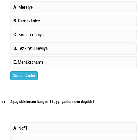
A.
Mersiye
B.
Ramazâniye
C.
Kısas-ı enbiyâ
D.
Tezkiretü’l-evliya
E.
Menâkıbname
Cevabı Göster
Aşağıdakilerden hangisi 17. yy. şairlerinden değildir?
11.
A.
Nef‘î