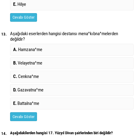
E.
Hilye
Cevabı Göster
Aşağıdaki eserlerden hangisi destansı mena^kıbna^melerden
13.
değildir?
A.
Hamzana^me
B.
Velayetna^me
C.
Cenkna^me
D.
Gazavatna^me
E.
Battalna^me
Cevabı Göster
Aşağıdakilerden hangisi 17. Yüzyıl Divan şairlerinden biri değildir?
14.