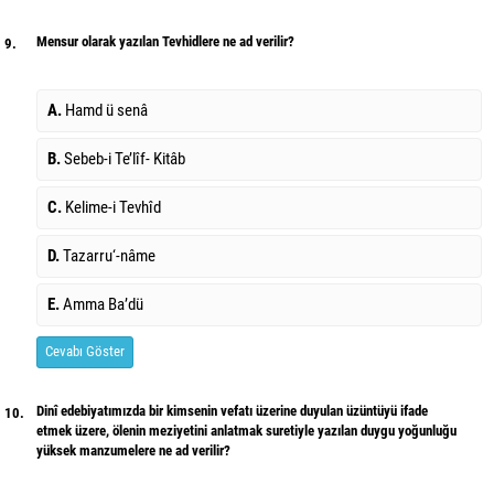
Mensur olarak yazılan Tevhidlere ne ad verilir?
9.
A.
Hamd ü senâ
B.
Sebeb-i Te’lîf- Kitâb
C.
Kelime-i Tevhîd
D.
Tazarru‘-nâme
E.
Amma Ba’dü
Cevabı Göster
Dinî edebiyatımızda bir kimsenin vefatı üzerine duyulan üzüntüyü ifade
10.
etmek üzere, ölenin meziyetini anlatmak suretiyle yazılan duygu yoğunluğu
yüksek manzumelere ne ad verilir?