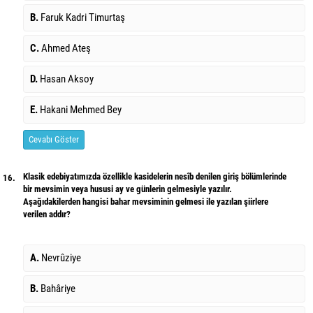
B.
Faruk Kadri Timurtaş
C.
Ahmed Ateş
D.
Hasan Aksoy
E.
Hakani Mehmed Bey
Cevabı Göster
Klasik edebiyatımızda özellikle kasidelerin nesîb denilen giriş bölümlerinde
16.
bir mevsimin veya hususi ay ve günlerin gelmesiyle yazılır.
Aşağıdakilerden hangisi bahar mevsiminin gelmesi ile yazılan şiirlere
verilen addır?
A.
Nevrûziye
B.
Bahâriye