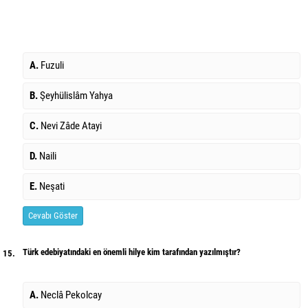
A.
Fuzuli
B.
Şeyhülislâm Yahya
C.
Nevi Zâde Atayi
D.
Naili
E.
Neşati
Cevabı Göster
Türk edebiyatındaki en önemli hilye kim tarafından yazılmıştır?
15.
A.
Neclâ Pekolcay