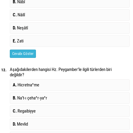
B.
Nâbî
C.
Nâilî
D.
Neşâtî
E.
Zati
Cevabı Göster
Aşağıdakilerden hangisi Hz. Peygamber’le ilgili türlerden biri
12.
değildir?
A.
Hicretna^me
B.
Na’t-ı çeha^r-ya^r
C.
Regaibiyye
D.
Mevlid