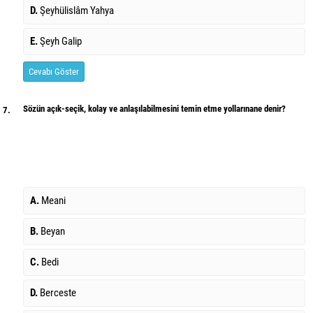
D.
Şeyhülislâm Yahya
E.
Şeyh Galip
Cevabı Göster
Sözün açık-seçik, kolay ve anlaşılabilmesini temin etme yollarınane denir?
7.
A.
Meani
B.
Beyan
C.
Bedi
D.
Berceste