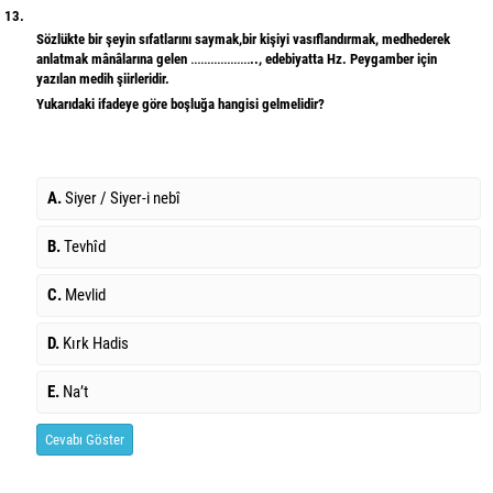
13.
Sözlükte bir şeyin sıfatlarını saymak,bir kişiyi vasıflandırmak, medhederek
anlatmak mânâlarına gelen ……………….., edebiyatta Hz. Peygamber için
yazılan medih şiirleridir.
Yukarıdaki ifadeye göre boşluğa hangisi gelmelidir?
A.
Siyer / Siyer-i nebî
B.
Tevhîd
C.
Mevlid
D.
Kırk Hadis
E.
Na’t
Cevabı Göster