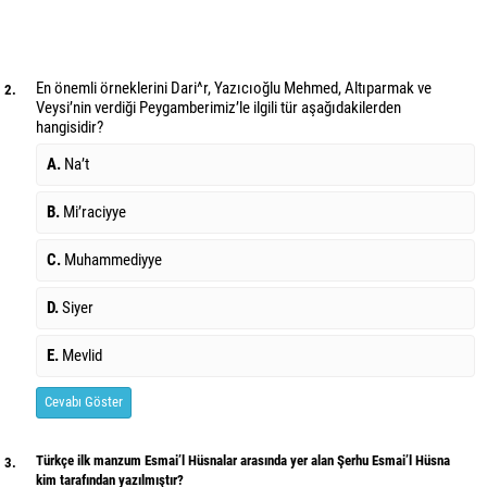
En önemli örneklerini Dari^r, Yazıcıoğlu Mehmed, Altıparmak ve
2.
Veysi’nin verdiği Peygamberimiz’le ilgili tür aşağıdakilerden
hangisidir?
A.
Na’t
B.
Mi’raciyye
C.
Muhammediyye
D.
Siyer
E.
Mevlid
Cevabı Göster
Türkçe ilk manzum Esmai’l Hüsnalar arasında yer alan Şerhu Esmai’l Hüsna
3.
kim tarafından yazılmıştır?