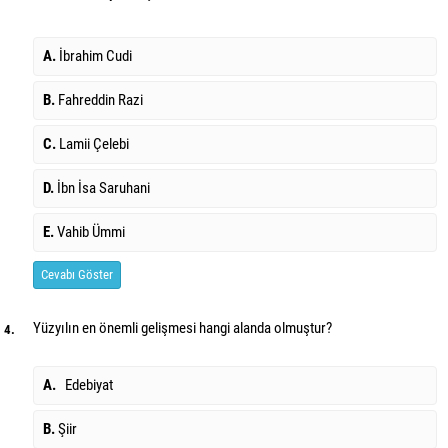
A.
İbrahim Cudi
B.
Fahreddin Razi
C.
Lamii Çelebi
D.
İbn İsa Saruhani
E.
Vahib Ümmi
Cevabı Göster
Yüzyılın en önemli gelişmesi hangi alanda olmuştur?
4.
A.
Edebiyat
B.
Şiir