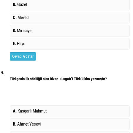
B.
Gazel
C.
Mevlid
D.
Miraciye
E.
Hilye
Cevabı Göster
9.
Türkçenin ilk sözlüğü olan Divan-ı Lugatı’t Türk’ü kim yazmıştır?
A.
Kaşgarlı Mahmut
B.
Ahmet Yesevi