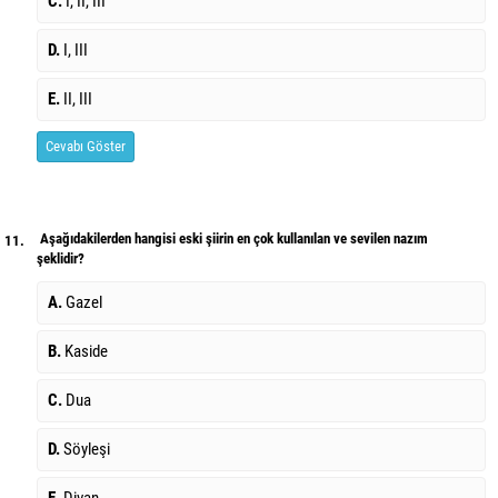
C.
I, II, III
D.
I, III
E.
II, III
Cevabı Göster
Aşağıdakilerden hangisi eski şiirin en çok kullanılan ve sevilen nazım
11.
şeklidir?
A.
Gazel
B.
Kaside
C.
Dua
D.
Söyleşi
E.
Divan