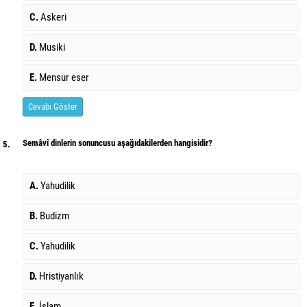
C.
Askeri
D.
Musiki
E.
Mensur eser
Cevabı Göster
Semâvî dinlerin sonuncusu aşağıdakilerden hangisidir?
5.
A.
Yahudilik
B.
Budizm
C.
Yahudilik
D.
Hristiyanlık
E.
İslam