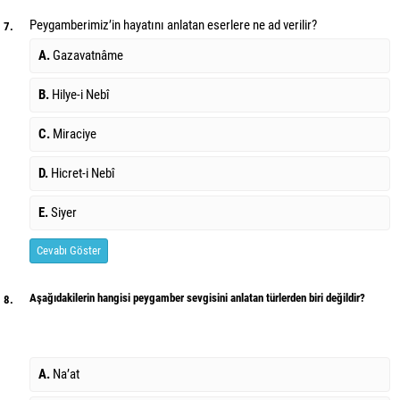
Peygamberimiz’in hayatını anlatan eserlere ne ad verilir?
7.
A.
Gazavatnâme
B.
Hilye-i Nebî
C.
Miraciye
D.
Hicret-i Nebî
E.
Siyer
Cevabı Göster
Aşağıdakilerin hangisi peygamber sevgisini anlatan türlerden biri değildir?
8.
A.
Na’at