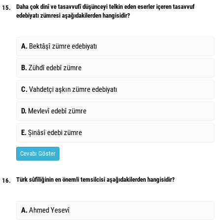
Daha çok dinî ve tasavvufî düşünceyi telkin eden eserler içeren tasavvuf
15.
edebiyatı zümresi aşağıdakilerden hangisidir?
A.
Bektâşî zümre edebiyatı
B.
Zühdî edebî zümre
C.
Vahdetçi aşkın zümre edebiyatı
D.
Mevlevî edebî zümre
E.
Şinâsî edebi zümre
Cevabı Göster
Türk sûfîliğinin en önemli temsilcisi aşağıdakilerden hangisidir?
16.
A.
Ahmed Yesevî