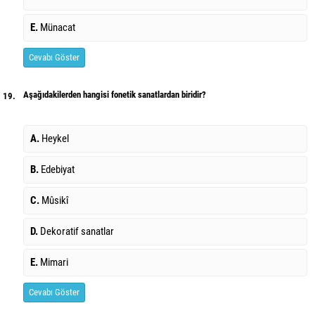
E.
Münacat
Cevabı Göster
Aşağıdakilerden hangisi fonetik sanatlardan biridir?
19.
A.
Heykel
B.
Edebiyat
C.
Mûsikî
D.
Dekoratif sanatlar
E.
Mimari
Cevabı Göster