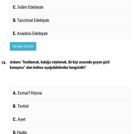
C.
İslâm Edebiyatı
D.
Tanzimat Edebiyatı
E.
Anadolu Edebiyatı
Cevabı Göster
Anlamı “fısıldamak, kulağa söylemek, iki kişi arasında geçen gizli
18.
konuşma” olan kelime aşağıdakilerden hangisidir?
A.
Esmai’l Hüsna
B.
Tevhid
C.
Ayet
D.
Hadis