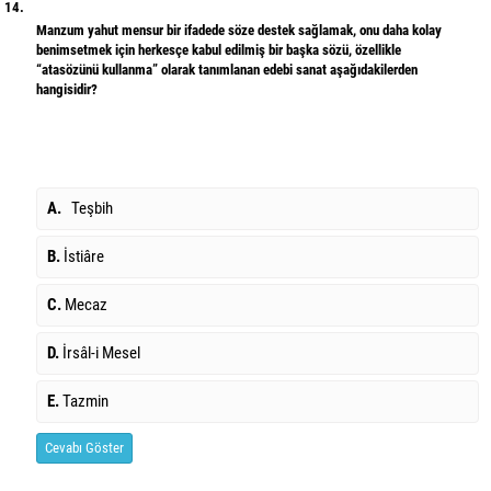
14.
Manzum yahut mensur bir ifadede söze destek sağlamak, onu daha kolay
benimsetmek için herkesçe kabul edilmiş bir başka sözü, özellikle
“atasözünü kullanma” olarak tanımlanan edebi sanat aşağıdakilerden
hangisidir?
A.
Teşbih
B.
İstiâre
C.
Mecaz
D.
İrsâl-i Mesel
E.
Tazmin
Cevabı Göster