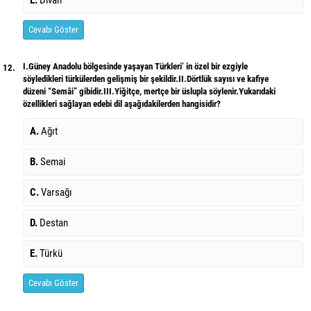
Cevabı Göster
I.Güney Anadolu bölgesinde yaşayan Türkleri’ in özel bir ezgiyle
12.
söyledikleri türkülerden gelişmiş bir şekildir.II.Dörtlük sayısı ve kafiye
düzeni “Semâi” gibidir.III.Yiğitçe, mertçe bir üslupla söylenir.Yukarıdaki
özellikleri sağlayan edebi dil aşağıdakilerden hangisidir?
A.
Ağıt
B.
Semai
C.
Varsağı
D.
Destan
E.
Türkü
Cevabı Göster