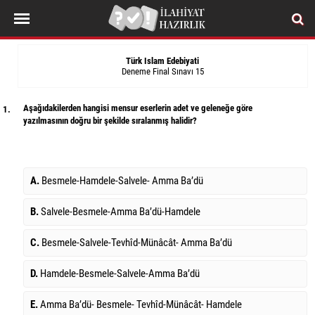
Türk Islam Edebiyati
Deneme Final Sınavı 15
Aşağıdakilerden hangisi mensur eserlerin adet ve geleneğe göre
1.
yazılmasının doğru bir şekilde sıralanmış halidir?
A.
Besmele-Hamdele-Salvele- Amma Ba’dü
B.
Salvele-Besmele-Amma Ba’dü-Hamdele
C.
Besmele-Salvele-Tevhîd-Münâcât- Amma Ba’dü
D.
Hamdele-Besmele-Salvele-Amma Ba’dü
E.
Amma Ba’dü- Besmele- Tevhîd-Münâcât- Hamdele