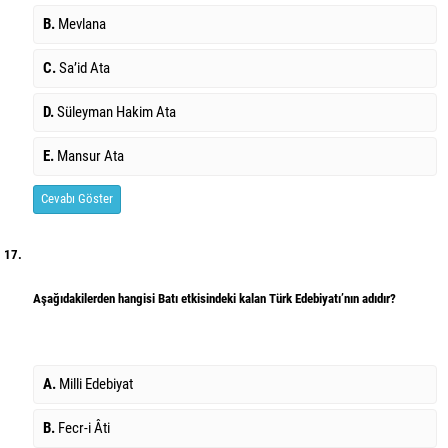
B.
Mevlana
C.
Sa’id Ata
D.
Süleyman Hakim Ata
E.
Mansur Ata
Cevabı Göster
17.
Aşağıdakilerden hangisi Batı etkisindeki kalan Türk Edebiyatı’nın adıdır?
A.
Milli Edebiyat
B.
Fecr-i Âti