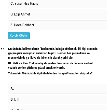
C.
Yusuf Has Hacip
D.
Edip Ahmet
E.
Hoca Dehhani
Cevabı Göster
I.Münâcât, kelime olarak “fısıldamak, kulağa söylemek, iki kişi arasında
10.
geçen gizli konuşma” anlamları taşır.II.Hemen her şairin divan ve
mesnevisinde ya ilk ya da ikinci şiir olarak yerini alır.
III. Halk ve Yeni Türk edebiyatı şairleri tarafından da hece ve serbest
vezinle verilen yüzlerce güzel örnekleri vardır.
Yukarıdaki Münâcât ile ilgili ifadelerden hangisi/ hangileri doğrudur?
A.
I
B.
I, II