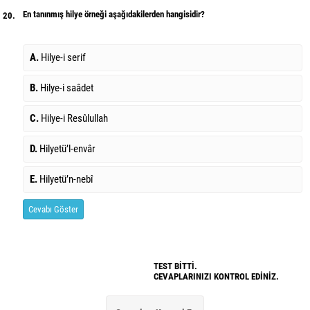
En tanınmış hilye örneği aşağıdakilerden hangisidir?
20.
A.
Hilye-i serif
B.
Hilye-i saâdet
C.
Hilye-i Resûlullah
D.
Hilyetü’l-envâr
E.
Hilyetü’n-nebî
Cevabı Göster
TEST BİTTİ.
CEVAPLARINIZI KONTROL EDİNİZ.