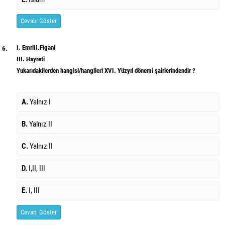
Cevabı Göster
I. EmriII.Figani
6.
III. Hayreti
Yukarıdakilerden hangisi/hangileri XVI. Yüzyıl dönemi şairlerindendir ?
A.
Yalnız I
B.
Yalnız II
C.
Yalnız II
D.
I,II, III
E.
I, III
Cevabı Göster