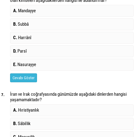
olan kimseleri aşağıdakilerden hangisi ile adlandırırlar?
A.
Mandayye
B.
Subbâ
C.
Harrânî
D.
Parsî
E.
Nasurayye
Cevabı Göster
İran ve Irak coğrafyasında günümüzde aşağıdaki dinlerden hangisi
7.
yaşamamaktadır?
A.
Hıristiyanlık
B.
Sâbiîlik
C.
Mecusilik