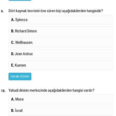
Dört kaynak teorisini öne süren kişi aşağıdakilerden hangisidir?
9.
A.
Spinoza
B.
Richard Simon
C.
Wellhausen
D.
Jean Astruc
E.
Kuenen
Cevabı Göster
Yahudi dininin merkezinde aşağıdakilerden hangisi vardır?
10.
A.
Musa
B.
İsrail