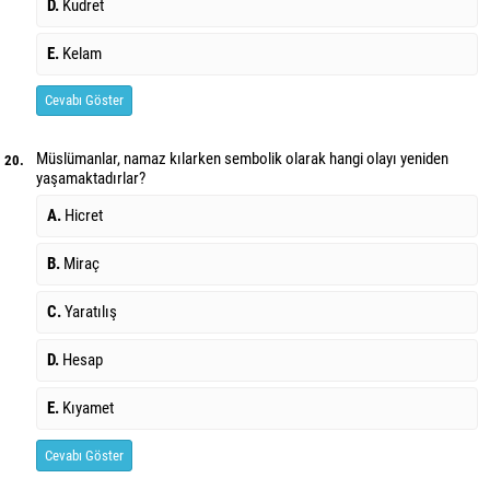
D.
Kudret
E.
Kelam
Cevabı Göster
Müslümanlar, namaz kılarken sembolik olarak hangi olayı yeniden
20.
yaşamaktadırlar?
A.
Hicret
B.
Miraç
C.
Yaratılış
D.
Hesap
E.
Kıyamet
Cevabı Göster