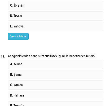
C.
İbrahim
D.
Tevrat
E.
Yahova
Cevabı Göster
Aşağıdakilerden hangisi Yahudilikteki günlük ibadetlerden biridir?
11.
A.
Minha
B.
Şema
C.
Amida
D.
Haftara
E.
Tosefta