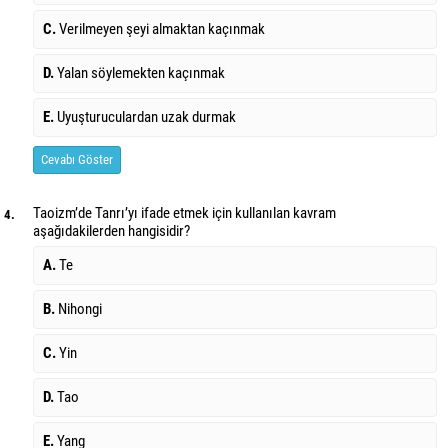
C.
Verilmeyen şeyi almaktan kaçınmak
D.
Yalan söylemekten kaçınmak
E.
Uyuşturuculardan uzak durmak
Cevabı Göster
Taoizm’de Tanrı’yı ifade etmek için kullanılan kavram
4.
aşağıdakilerden hangisidir?
A.
Te
B.
Nihongi
C.
Yin
D.
Tao
E.
Yang