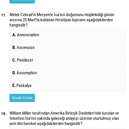
Melek Cebrail’in Meryem’e İsa’nın doğumunu müjdelediği günün
17.
anısına 25 Mart’ta kutlanan Hıristiyan bayramı aşağıdakilerden
hangisidir?
A.
Annonciation
B.
Ascension
C.
Pentikost
D.
Assomption
E.
Paskalya
Cevabı Göster
William Miller tarafından Amerika Birleşik Devletleri’nde kurulan ve
18.
felsefesi İsa’nın yakında geleceği anlayışı üzerine oturtulmuş olan
yeni dini hareket aşağıdakilerden hangisidir?