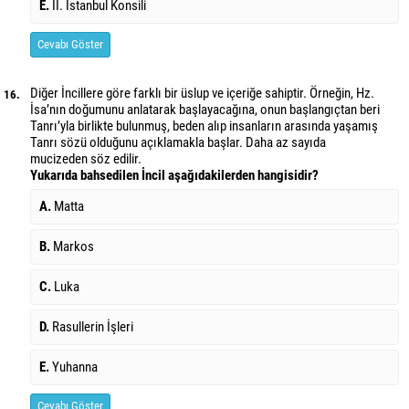
E.
II. İstanbul Konsili
Cevabı Göster
Diğer İncillere göre farklı bir üslup ve içeriğe sahiptir. Örneğin, Hz.
16.
İsa’nın doğumunu anlatarak başlayacağına, onun başlangıçtan beri
Tanrı’yla birlikte bulunmuş, beden alıp insanların arasında yaşamış
Tanrı sözü olduğunu açıklamakla başlar. Daha az sayıda
mucizeden söz edilir.
Yukarıda bahsedilen İncil aşağıdakilerden hangisidir?
A.
Matta
B.
Markos
C.
Luka
D.
Rasullerin İşleri
E.
Yuhanna
Cevabı Göster