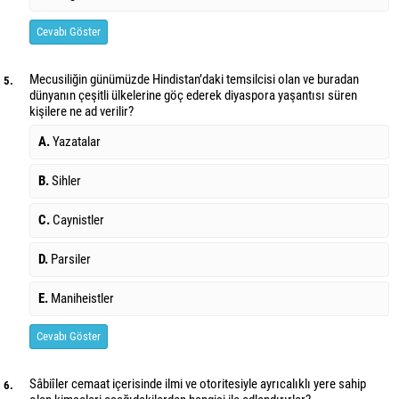
Cevabı Göster
Mecusiliğin günümüzde Hindistan’daki temsilcisi olan ve buradan
5.
dünyanın çeşitli ülkelerine göç ederek diyaspora yaşantısı süren
kişilere ne ad verilir?
A.
Yazatalar
B.
Sihler
C.
Caynistler
D.
Parsiler
E.
Maniheistler
Cevabı Göster
Sâbiîler cemaat içerisinde ilmi ve otoritesiyle ayrıcalıklı yere sahip
6.