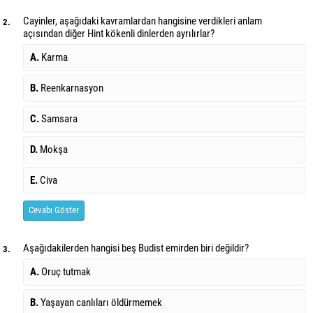
Cayinler, aşağıdaki kavramlardan hangisine verdikleri anlam
2.
açısından diğer Hint kökenli dinlerden ayrılırlar?
A.
Karma
B.
Reenkarnasyon
C.
Samsara
D.
Mokşa
E.
Civa
Cevabı Göster
Aşağıdakilerden hangisi beş Budist emirden biri değildir?
3.
A.
Oruç tutmak
B.
Yaşayan canlıları öldürmemek