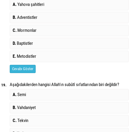
A.
Yahova şahitleri
B.
Adventistler
C.
Mormonlar
D.
Baptistler
E.
Metodistler
Cevabı Göster
Aşağıdakilerden hangisi Allah’ın subûtî sıfatlarından biri değildir?
19.
A.
Semi
B.
Vahdaniyet
C.
Tekvin