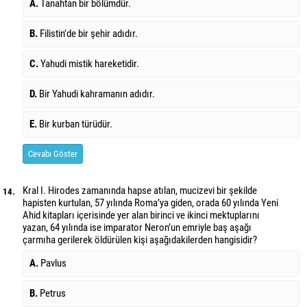
A.
Tanahtan bir bölümdür.
B.
Filistin’de bir şehir adıdır.
C.
Yahudi mistik hareketidir.
D.
Bir Yahudi kahramanın adıdır.
E.
Bir kurban türüdür.
Cevabı Göster
Kral I. Hirodes zamanında hapse atılan, mucizevi bir şekilde
14.
hapisten kurtulan, 57 yılında Roma’ya giden, orada 60 yılında Yeni
Ahid kitapları içerisinde yer alan birinci ve ikinci mektuplarını
yazan, 64 yılında ise imparator Neron’un emriyle baş aşağı
çarmıha gerilerek öldürülen kişi aşağıdakilerden hangisidir?
A.
Pavlus
B.
Petrus