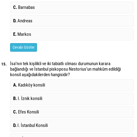
C.
Barnabas
D.
Andreas
E.
Markos
Cevabı Göster
İsa’nın tek kişilikli ve iki tabiatlı olması durumunun karara
15.
bağlandığı ve İstanbul piskoposu Nestorius’un mahkûm edildiği
konsil aşağıdakilerden hangisidir?
A.
Kadıköy konsili
B.
I. İznik konsili
C.
Efes Konsili
D.
I. İstanbul Konsili