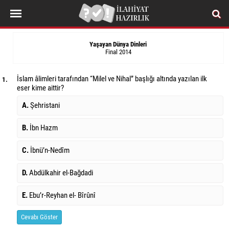
Yaşayan Dünya Dinleri
Final 2014
İslam âlimleri tarafından “Milel ve Nihal” başlığı altında yazılan ilk
1.
eser kime aittir?
A.
Şehristani
B.
İbn Hazm
C.
İbnü’n-Nedîm
D.
Abdülkahir el-Bağdadi
E.
Ebu’r-Reyhan el- Bîrûnî
Cevabı Göster