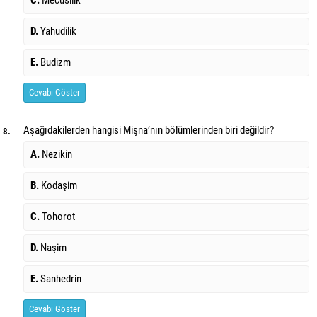
D.
Yahudilik
E.
Budizm
Cevabı Göster
Aşağıdakilerden hangisi Mişna’nın bölümlerinden biri değildir?
8.
A.
Nezikin
B.
Kodaşim
C.
Tohorot
D.
Naşim
E.
Sanhedrin
Cevabı Göster