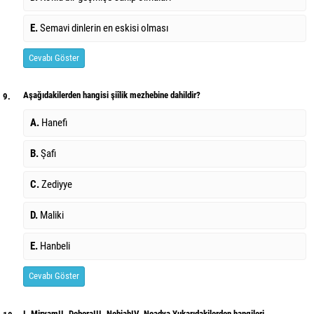
E.
Semavi dinlerin en eskisi olması
Cevabı Göster
Aşağıdakilerden hangisi şiîlik mezhebine dahildir?
9.
A.
Hanefi
B.
Şafi
C.
Zediyye
D.
Maliki
E.
Hanbeli
Cevabı Göster
I. MiryamII. DeboraIII. NebiahIV. Noadya Yukarıdakilerden hangileri