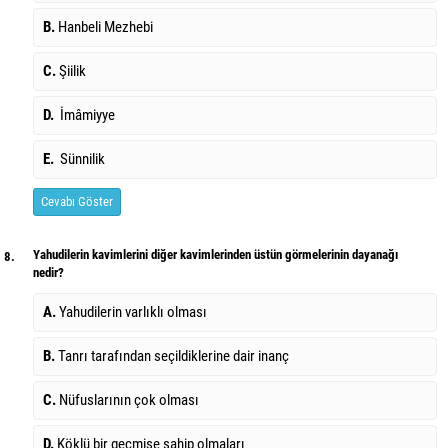
B.
Hanbeli Mezhebi
C.
Şiilik
D.
İmâmiyye
E.
Sünnilik
Cevabı Göster
Yahudilerin kavimlerini diğer kavimlerinden üstün görmelerinin dayanağı
8.
nedir?
A.
Yahudilerin varlıklı olması
B.
Tanrı tarafından seçildiklerine dair inanç
C.
Nüfuslarının çok olması
D.
Köklü bir geçmişe sahip olmaları