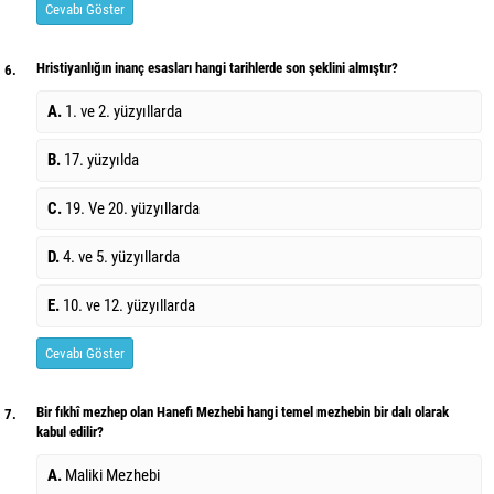
Cevabı Göster
Hristiyanlığın inanç esasları hangi tarihlerde son şeklini almıştır?
6.
A.
1. ve 2. yüzyıllarda
B.
17. yüzyılda
C.
19. Ve 20. yüzyıllarda
D.
4. ve 5. yüzyıllarda
E.
10. ve 12. yüzyıllarda
Cevabı Göster
Bir fıkhî mezhep olan Hanefi Mezhebi hangi temel mezhebin bir dalı olarak
7.
kabul edilir?
A.
Maliki Mezhebi