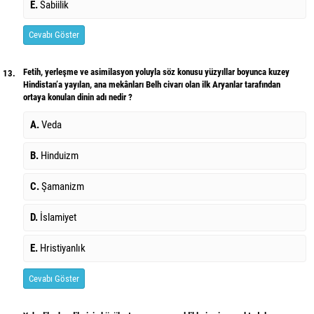
E.
Sabiilik
Cevabı Göster
Fetih, yerleşme ve asimilasyon yoluyla söz konusu yüzyıllar boyunca kuzey
13.
Hindistan’a yayılan, ana mekânları Belh civarı olan ilk Aryanlar tarafından
ortaya konulan dinin adı nedir ?
A.
Veda
B.
Hinduizm
C.
Şamanizm
D.
İslamiyet
E.
Hristiyanlık
Cevabı Göster