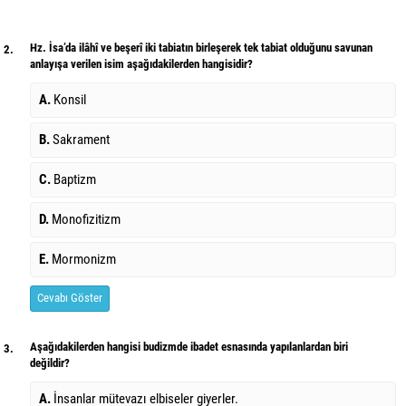
Hz. İsa’da ilâhî ve beşerî iki tabiatın birleşerek tek tabiat olduğunu savunan
2.
anlayışa verilen isim aşağıdakilerden hangisidir?
A.
Konsil
B.
Sakrament
C.
Baptizm
D.
Monofizitizm
E.
Mormonizm
Cevabı Göster
Aşağıdakilerden hangisi budizmde ibadet esnasında yapılanlardan biri
3.
değildir?
A.
İnsanlar mütevazı elbiseler giyerler.