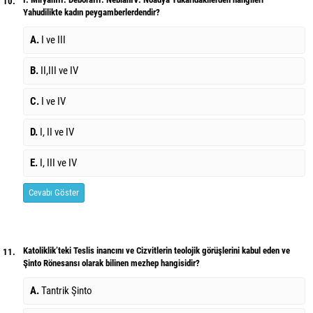
10.
Yahudilikte kadın peygamberlerdendir?
A.
I ve III
B.
II,III ve IV
C.
I ve IV
D.
I, II ve IV
E.
I, III ve IV
Cevabı Göster
Katoliklik’teki Teslis inancını ve Cizvitlerin teolojik görüşlerini kabul eden ve
11.
Şinto Rönesansı olarak bilinen mezhep hangisidir?
A.
Tantrik Şinto