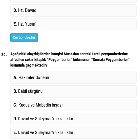
D.
Hz. Davud
E.
Hz. Yusuf
Cevabı Göster
Aşağıdaki olay/kişilerden hangisi Musa’dan sonraki İsrail peygamberlerine
20.
atfedilen sekiz kitaplık “Peygamberler” bölümünün “Sonraki Peygamberler”
kısmında geçmektedir?
A.
Hakimler dönemi
B.
Babil sürgünü
C.
Kudüs ve Mabedin inşası
D.
Davud ve Süleyman’ın krallıkları
E.
Davud ve Süleyman’ın krallıkları