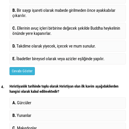
B.
Bir saygı işareti olarak mabede girilmeden önce ayakkabılar
çıkarılır.
C.
Ellerinin avuç içleri birbirine değecek şekilde Buddha heykelinin
önünde yere kapanırlar.
D.
Takdime olarak yiyecek, içecek ve mum sunulur.
E.
İbadetler bireysel olarak veya azizler eşliğinde yapılır.
Cevabı Göster
Hıristiyanlık tarihinde toplu olarak Hıristiyan olan ilk kavim aşağıdakilerden
4.
hangisi olarak kabul edilmektedir?
A.
Gürcüler
B.
Yunanlar
C.
Makedonlar