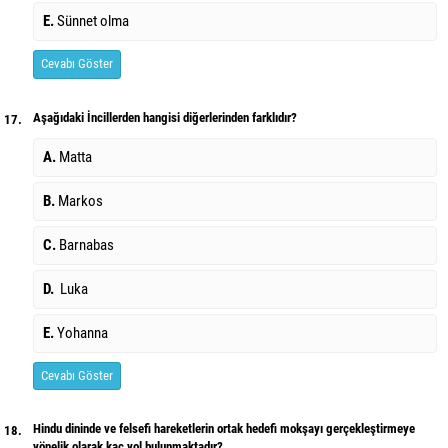
E.
Sünnet olma
Cevabı Göster
Aşağıdaki İncillerden hangisi diğerlerinden farklıdır?
17.
A.
Matta
B.
Markos
C.
Barnabas
D.
Luka
E.
Yohanna
Cevabı Göster
Hindu dininde ve felsefi hareketlerin ortak hedefi mokşayı gerçekleştirmeye
18.
yönelik olarak kaç yol bulunmaktadır?