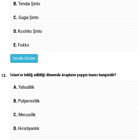
B.
Tendai Şinto
C.
Sugia Şinto
D.
Koshito Şinto
E.
Fokko
Cevabı Göster
İslam’ın tebliğ edildiği dönemde Arapların yaygın inancı hangisidir?
12.
A.
Yahudilik
B.
Putperestlik
C.
Mecusilik
D.
Hıristiyanlık