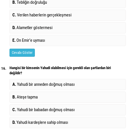
B.
Tebliğin doğruluğu
C.
Verilen haberlerin gerçekleşmesi
D.
Alametler göstermesi
E.
On Emir’e uyması
Cevabı Göster
Hangisi bir kimsenin Yahudi olabilmesi için gerekli olan şartlardan biri
16.
değildir?
A.
Yahudi bir anneden doğmuş olması
B.
Ateşe tapma
C.
Yahudi bir babadan doğmuş olması
D.
Yahudi kardeşlere sahip olması