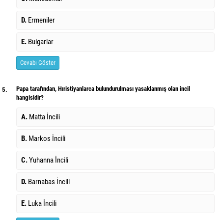
D.
Ermeniler
E.
Bulgarlar
Cevabı Göster
Papa tarafından, Hıristiyanlarca bulundurulması yasaklanmış olan incil
5.
hangisidir?
A.
Matta İncili
B.
Markos İncili
C.
Yuhanna İncili
D.
Barnabas İncili
E.
Luka İncili