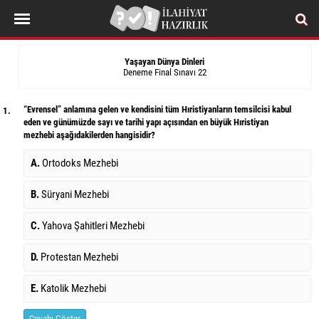
Yaşayan Dünya Dinleri
Deneme Final Sınavı 22
“Evrensel” anlamına gelen ve kendisini tüm Hıristiyanların temsilcisi kabul
1.
eden ve günümüzde sayı ve tarihi yapı açısından en büyük Hıristiyan
mezhebi aşağıdakilerden hangisidir?
A.
Ortodoks Mezhebi
B.
Süryani Mezhebi
C.
Yahova Şahitleri Mezhebi
D.
Protestan Mezhebi
E.
Katolik Mezhebi
Cevabı Göster