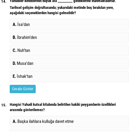
Yahudiler kendilerinin büyük ata __________ geldiklerine inanmaktadırlar.
14.
Tarihsel gelişim doğrultusunda; yukarıdaki metinde boş bırakılan yere,
aşağıdaki seçeneklerden hangisi gelmelidir?
A.
İsa’dan
B.
İbrahim’den
C.
Nuh’tan
D.
Musa’dan
E.
İshak’tan
Cevabı Göster
Hangisi Yahudi kutsal kitabında belirtilen hakiki peygamberin özellikleri
15.
arasında gösterilemez?
A.
Başka ilahlara kulluğa davet etme