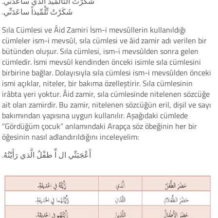
.شَكَرْتُ التاِّلْمِّيذَ الَّذي ساعَدَنِّي
.شَكَرْتُ تِّلْمِّيذاً ساعَدَنِّي
Sıla Cümlesi ve Âid Zamiri İsm-i mevsûllerin kullanıldığı
cümleler ism-i mevsûl, sıla cümlesi ve âid zamir adı verilen bir
bütünden oluşur. Sıla cümlesi, ism-i mevsûlden sonra gelen
cümledir. İsmi mevsûl kendinden önceki isimle sıla cümlesini
birbirine bağlar. Dolayısıyla sıla cümlesi ism-i mevsûlden önceki
ismi açıklar, niteler, bir bakıma özelleştirir. Sıla cümlesinin
irâbta yeri yoktur. Âid zamir, sıla cümlesinde nitelenen sözcüğe
ait olan zamirdir. Bu zamir, nitelenen sözcüğün eril, dişil ve sayı
bakımından yapısına uygun kullanılır. Aşağıdaki cümlede
“Gördüğüm çocuk” anlamındaki Arapça söz öbeğinin her bir
öğesinin nasıl adlandırıldığını inceleyelim:
.أَعْجَبَنِّي ال اِّ طفْلُ الَّذي رَأَيْتُهُ