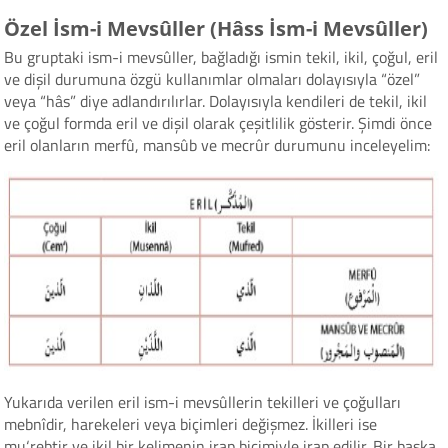
Özel İsm-i Mevsûller (Hâss İsm-i Mevsûller)
Bu gruptaki ism-i mevsûller, bağladığı ismin tekil, ikil, çoğul, eril
ve dişil durumuna özgü kullanımlar olmaları dolayısıyla “özel”
veya “hâs” diye adlandırılırlar. Dolayısıyla kendileri de tekil, ikil
ve çoğul formda eril ve dişil olarak çeşitlilik gösterir. Şimdi önce
eril olanların merfû, mansûb ve mecrûr durumunu inceleyelim:
Yukarıda verilen eril ism-i mevsûllerin tekilleri ve çoğulları
mebnîdir, harekeleri veya biçimleri değişmez. İkilleri ise
mu‘rebtir ve ikil bir kelimenin irap biçimiyle irap edilir. Bir başka