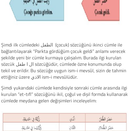
Şimdi ilk cümledeki الطفل (çocuk) sözcüğünü ikinci cümle ile
bağlantılayarak “Parkta gördüğüm çocuk geldi” anlamı verecek
şekilde yeni bir cümle kurmaya çalışalım. Burada ilgi kurulan
sözcük ال ا طفل sözcüğüdür, cümlede özne konumunda olup
tekil ve erildir. Bu sözcüğe uygun ism-i mevsûl, sizin de tahmin
ettiğiniz üzere الاذي ism-i mevsûlüdür.
Şimdi yukarıdaki cümlede kendisiyle sonraki cümle arasında ilgi
kurulan “et-tıfl” sözcüğünü ikil, çoğul ve dişil formda kullanarak
cümlede meydana gelen değişimleri inceleyelim: