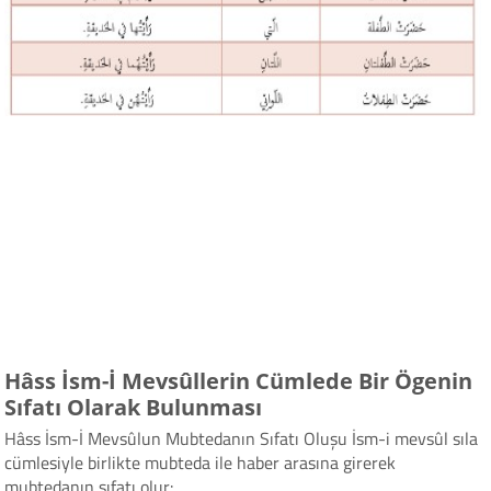
Hâss İsm-İ Mevsûllerin Cümlede Bir Ögenin
Sıfatı Olarak Bulunması
Hâss İsm-İ Mevsûlun Mubtedanın Sıfatı Oluşu İsm-i mevsûl sıla
cümlesiyle birlikte mubteda ile haber arasına girerek
mubtedanın sıfatı olur: