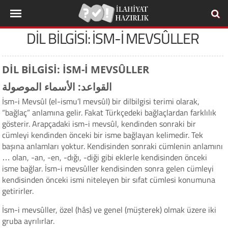
DİL BİLGİSİ: İSM-İ MEVSÛLLER
DİL BİLGİSİ: İSM-İ MEVSÛLLER
القواعد: الأسماء الموصولة
İsm-i Mevsûl (el-ismu’l mevsûl) bir dilbilgisi terimi olarak,
“bağlaç” anlamına gelir. Fakat Türkçedeki bağlaçlardan farklılık
gösterir. Arapçadaki ism-i mevsûl, kendinden sonraki bir
cümleyi kendinden önceki bir isme bağlayan kelimedir. Tek
başına anlamları yoktur. Kendisinden sonraki cümlenin anlamını
… olan, -an, -en, -dığı, -diği gibi eklerle kendisinden önceki
isme bağlar. İsm-i mevsûller kendisinden sonra gelen cümleyi
kendisinden önceki ismi niteleyen bir sıfat cümlesi konumuna
getirirler.
İsm-i mevsûller, özel (hâs) ve genel (müşterek) olmak üzere iki
gruba ayrılırlar.