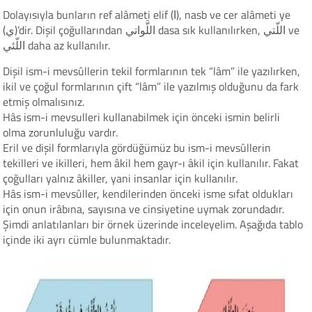
Dolayısıyla bunların ref alâmeti elif (ا), nasb ve cer alâmeti ye
(ي)’dir. Dişil çoğullarından اللَّواتي dasa sık kullanılırken, اللّتي ve
اللّئي daha az kullanılır.
Dişil ism-i mevsûllerin tekil formlarının tek “lâm” ile yazılırken,
ikil ve çoğul formlarının çift “lâm” ile yazılmış olduğunu da fark
etmiş olmalısınız.
Hâs ism-i mevsulleri kullanabilmek için önceki ismin belirli
olma zorunluluğu vardır.
Eril ve dişil formlarıyla gördüğümüz bu ism-i mevsûllerin
tekilleri ve ikilleri, hem âkil hem gayr-ı âkil için kullanılır. Fakat
çoğulları yalnız âkiller, yani insanlar için kullanılır.
Hâs ism-i mevsûller, kendilerinden önceki isme sıfat oldukları
için onun irâbına, sayısına ve cinsiyetine uymak zorundadır.
Şimdi anlatılanları bir örnek üzerinde inceleyelim. Aşağıda tablo
içinde iki ayrı cümle bulunmaktadır.