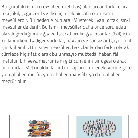
Bu gruptaki ism-i mevsûller, özel (hâs) olanlardan farklı olarak
tekil, ikil, çoğul, eril ve dişil için tek bir lafzı olan ism-i
mevsûllerdir. Bu nedenle bunlara “Müşterek”, yani ortak ism-i
mevsuller de denir. Bu ism-i mevsûller daha önce soru edatı
olarak gördüğümüz مَنْ ve ما edatlarıdır. مَنْ insanlar (âkil) için
kullanılırken, ما diğer varlıklar, hayvan ve cansızlar (gayr-i âkil)
için kullanılır. Bu ism-i mevsûller, hâs olanlardan farklı olarak
cümlede hiç sıfat olarak bulunmayıp mubtedâ, haber, fâil,
mefulün bih veya mecrûr isim gibi cümlenin bir ögesi olarak
bulunurlar. Mebnî olduklarından irapları cümledeki yerine göre
ya mahallen merfû, ya mahallen mansûb, ya da mahallen
mecrûr olur.