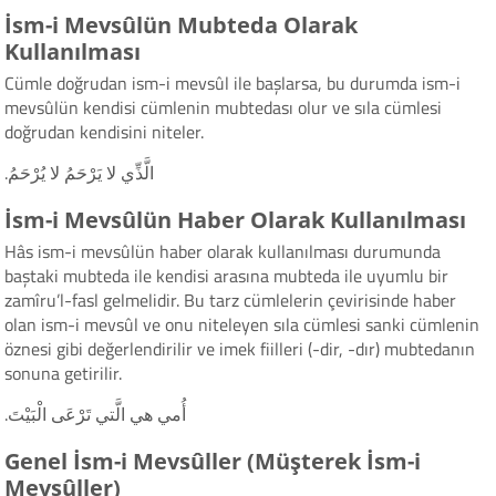
İsm-i Mevsûlün Mubteda Olarak
Kullanılması
Cümle doğrudan ism-i mevsûl ile başlarsa, bu durumda ism-i
mevsûlün kendisi cümlenin mubtedası olur ve sıla cümlesi
doğrudan kendisini niteler.
.الَّذِّي لا يَرْحَمُ لا يُرْحَمُ
İsm-i Mevsûlün Haber Olarak Kullanılması
Hâs ism-i mevsûlün haber olarak kullanılması durumunda
baştaki mubteda ile kendisi arasına mubteda ile uyumlu bir
zamîru’l-fasl gelmelidir. Bu tarz cümlelerin çevirisinde haber
olan ism-i mevsûl ve onu niteleyen sıla cümlesi sanki cümlenin
öznesi gibi değerlendirilir ve imek fiilleri (-dir, -dır) mubtedanın
sonuna getirilir.
.أُمي هي الَّتي تَرْعَى الْبَيْتَ
Genel İsm-i Mevsûller (Müşterek İsm-i
Mevsûller)