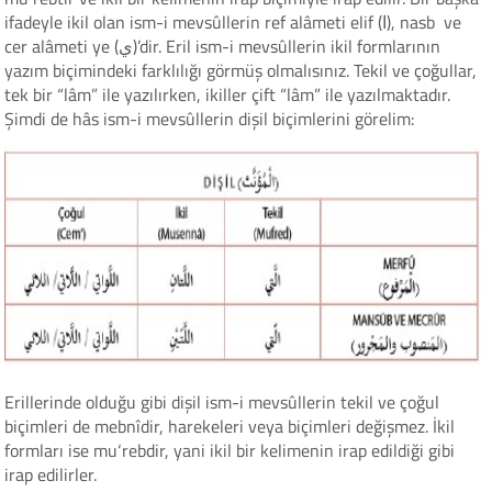
ifadeyle ikil olan ism-i mevsûllerin ref alâmeti elif (ا), nasb ve
cer alâmeti ye (ي)’dir. Eril ism-i mevsûllerin ikil formlarının
yazım biçimindeki farklılığı görmüş olmalısınız. Tekil ve çoğullar,
tek bir “lâm” ile yazılırken, ikiller çift “lâm” ile yazılmaktadır.
Şimdi de hâs ism-i mevsûllerin dişil biçimlerini görelim:
Erillerinde olduğu gibi dişil ism-i mevsûllerin tekil ve çoğul
biçimleri de mebnîdir, harekeleri veya biçimleri değişmez. İkil
formları ise mu‘rebdir, yani ikil bir kelimenin irap edildiği gibi
irap edilirler.