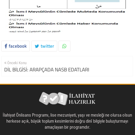
facebook
twitter
Önceki Konu
DİL BİLGİSİ: ARAPÇADA NASB EDATLARI
İlahiyat Önlisans Programı, lise mezuniyeti, yaşı ve mesleği ne olursa olsun
herkese açık, büyük toplum kesimlerini doğru dinî bilgiyle buluşturmayı
amaçlayan bir programdır.