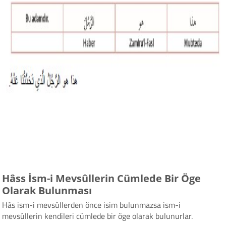
Hâss İsm-i Mevsûllerin Cümlede Bir Öge
Olarak Bulunması
Hâs ism-i mevsûllerden önce isim bulunmazsa ism-i
mevsûllerin kendileri cümlede bir öge olarak bulunurlar.