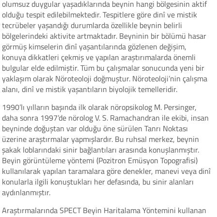
olumsuz duygular yaşadıklarında beynin hangi bölgesinin aktif
olduğu tespit edilebilmektedir. Tespitlere göre dinî ve mistik
tecrübeler yaşandığı durumlarda özellikle beynin belirli
bölgelerindeki aktivite artmaktadır. Beyninin bir bölümü hasar
görmüş kimselerin dinî yaşantılarında gözlenen değişim,
konuya dikkatleri çekmiş ve yapılan araştırımalarda önemli
bulgular elde edilmiştir. Tüm bu çalışmalar sonucunda yeni bir
yaklaşım olarak Nöroteoloji doğmuştur. Nöroteoloji’nin çalışma
alanı, dinî ve mistik yaşantıların biyolojik temelleridir.
1990’lı yılların başında ilk olarak nöropsikolog M. Persinger,
daha sonra 1997’de nörolog V. S. Ramachandran ile ekibi, insan
beyninde doğuştan var olduğu öne sürülen Tanrı Noktası
üzerine araştırmalar yapmışlardır. Bu ruhsal merkez, beynin
şakak loblarındaki sinir bağlantıları arasında konuşlanmıştır.
Beyin görüntüleme yöntemi (Pozitron Emüsyon Topografisi)
kullanılarak yapılan taramalara göre denekler, manevi veya dinî
konularla ilgili konuştukları her defasında, bu sinir alanları
aydınlanmıştır.
Araştırmalarında SPECT Beyin Haritalama Yöntemini kullanan