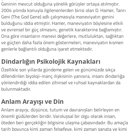
Geninin mevcut olduğuna yönelik görüşler ortaya atılmıştır.
2004 yılında konuyla ilgilenenlerden birisi olan D. Hamer, Tanrı
Geni (The God Gene) adlı çalışmasıyla maneviyatın genini
bulduğunu iddia etmiştir. Hamer, maneviyatın böylesine etkili
ve evrensel bir güç olmasını, genetik karakterine bağlamıştır.
Ona göre insanların manevi değerlere, mutluluktan, sağlıktan
ve güçten daha fazla önem göstermeleri, maneviyatın kısmen
genlerle bağlantılı olduğuna işaret etmektedir.
Dindarlığın Psikolojik Kaynakları
Özellikle son yıllarda gündeme gelen ve günümüzde sıkça
dillendirilen biyoloji-inanç ilişkisinin yanısıra, insanı dindarlığa
yönlendirdiği iddia edilen zihinsel ve ruhsal kaynaklardan da
bulunmaktadır.
Anlam Arayışı ve Din
Anlam arayışı, düşünce, tutum ve davranışları belirleyen en
önemli güdülerden biridir. Varoluşsal bir olgu olarak insan,
öteden beri gerçekliğin bilgisine ulaşma çabasındadır. Bu amaçla
tarih boyunca kimi zaman felsefeye, kimi zaman sanata ve kimi