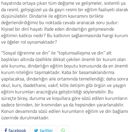
hayatında ortaya çıkan tüm değişme ve gelişmeler, sistemli ya
da resmî, gelişigüzel ya da gayri resmi bir eğitim faaliyeti olarak
düşünülebilir. Dindarlık ile eğitim kavramını birlikte
değerlendirdiğimiz bu noktada cevabı aranacak soru şudur:
Kişisel bir dinî hayatı ifade eden dindarlığın gelişmesinde
eğitimin katkısı nedir? Bu katkının sağlanmasında hangi kurum
ve öğeler rol oynamaktadır?
“Sosyal öğrenme ve din” ile “toplumsallaşma ve din” alt
başlıkları altında özellikle dikkat çekilen önemli bir kurum olan
aile kurumu, dindarlığın eğitim boyutu konusunda da en önemli
kurum niteliğini taşımaktadır. Kaba bir basamaklandırma
yapılacaksa, dindarlığın aile ortamında temellendiği; daha sonra
okul, kurs, ibadethane, vakıf, kitle iletişim gibi örgün ve yaygın
eğitim kurumları aracılığıyla geliştirildiği söylenebilir. Bu
süreçte birey, duruma ve koşullara göre sözü edilen kurumların
sadece birinden, bir kısmından ya da hepsinden yararlanabilir.
Konun devamında sözü edilen kurumların eğitim ve din bağlamı
üzerinde durulmaktadır.
facebook
twitter