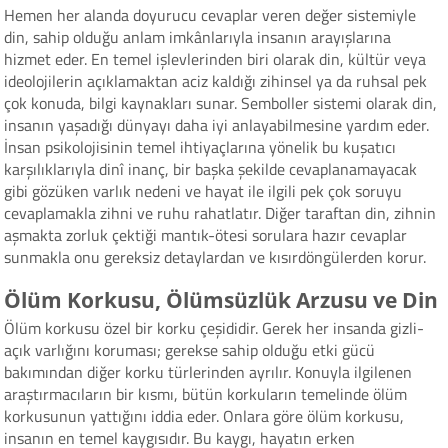
Hemen her alanda doyurucu cevaplar veren değer sistemiyle
din, sahip olduğu anlam imkânlarıyla insanın arayışlarına
hizmet eder. En temel işlevlerinden biri olarak din, kültür veya
ideolojilerin açıklamaktan aciz kaldığı zihinsel ya da ruhsal pek
çok konuda, bilgi kaynakları sunar. Semboller sistemi olarak din,
insanın yaşadığı dünyayı daha iyi anlayabilmesine yardım eder.
İnsan psikolojisinin temel ihtiyaçlarına yönelik bu kuşatıcı
karşılıklarıyla dinî inanç, bir başka şekilde cevaplanamayacak
gibi gözüken varlık nedeni ve hayat ile ilgili pek çok soruyu
cevaplamakla zihni ve ruhu rahatlatır. Diğer taraftan din, zihnin
aşmakta zorluk çektiği mantık-ötesi sorulara hazır cevaplar
sunmakla onu gereksiz detaylardan ve kısırdöngülerden korur.
Ölüm Korkusu, Ölümsüzlük Arzusu ve Din
Ölüm korkusu özel bir korku çeşididir. Gerek her insanda gizli-
açık varlığını koruması; gerekse sahip olduğu etki gücü
bakımından diğer korku türlerinden ayrılır. Konuyla ilgilenen
araştırmacıların bir kısmı, bütün korkuların temelinde ölüm
korkusunun yattığını iddia eder. Onlara göre ölüm korkusu,
insanın en temel kaygısıdır. Bu kaygı, hayatın erken