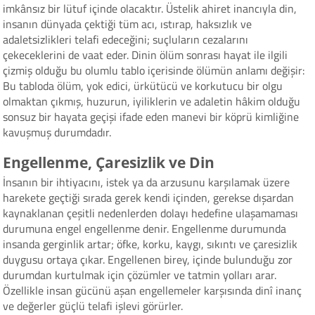
imkânsız bir lütuf içinde olacaktır. Üstelik ahiret inancıyla din,
insanın dünyada çektiği tüm acı, ıstırap, haksızlık ve
adaletsizlikleri telafi edeceğini; suçluların cezalarını
çekeceklerini de vaat eder. Dinin ölüm sonrası hayat ile ilgili
çizmiş olduğu bu olumlu tablo içerisinde ölümün anlamı değişir:
Bu tabloda ölüm, yok edici, ürkütücü ve korkutucu bir olgu
olmaktan çıkmış, huzurun, iyiliklerin ve adaletin hâkim olduğu
sonsuz bir hayata geçişi ifade eden manevi bir köprü kimliğine
kavuşmuş durumdadır.
Engellenme, Çaresizlik ve Din
İnsanın bir ihtiyacını, istek ya da arzusunu karşılamak üzere
harekete geçtiği sırada gerek kendi içinden, gerekse dışardan
kaynaklanan çeşitli nedenlerden dolayı hedefine ulaşamaması
durumuna engel engellenme denir. Engellenme durumunda
insanda gerginlik artar; öfke, korku, kaygı, sıkıntı ve çaresizlik
duygusu ortaya çıkar. Engellenen birey, içinde bulunduğu zor
durumdan kurtulmak için çözümler ve tatmin yolları arar.
Özellikle insan gücünü aşan engellemeler karşısında dinî inanç
ve değerler güçlü telafi işlevi görürler.