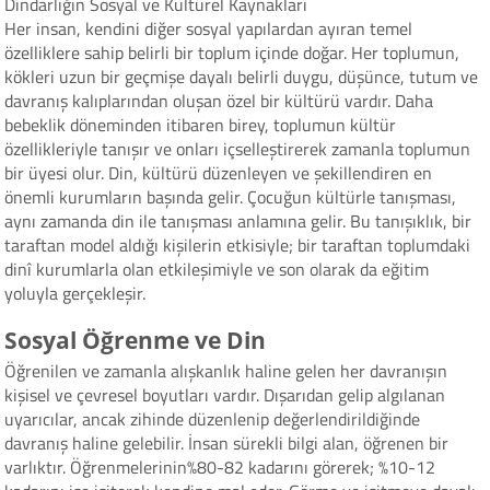
Dindarlığın Sosyal ve Kültürel Kaynakları
Her insan, kendini diğer sosyal yapılardan ayıran temel
özelliklere sahip belirli bir toplum içinde doğar. Her toplumun,
kökleri uzun bir geçmişe dayalı belirli duygu, düşünce, tutum ve
davranış kalıplarından oluşan özel bir kültürü vardır. Daha
bebeklik döneminden itibaren birey, toplumun kültür
özellikleriyle tanışır ve onları içselleştirerek zamanla toplumun
bir üyesi olur. Din, kültürü düzenleyen ve şekillendiren en
önemli kurumların başında gelir. Çocuğun kültürle tanışması,
aynı zamanda din ile tanışması anlamına gelir. Bu tanışıklık, bir
taraftan model aldığı kişilerin etkisiyle; bir taraftan toplumdaki
dinî kurumlarla olan etkileşimiyle ve son olarak da eğitim
yoluyla gerçekleşir.
Sosyal Öğrenme ve Din
Öğrenilen ve zamanla alışkanlık haline gelen her davranışın
kişisel ve çevresel boyutları vardır. Dışarıdan gelip algılanan
uyarıcılar, ancak zihinde düzenlenip değerlendirildiğinde
davranış haline gelebilir. İnsan sürekli bilgi alan, öğrenen bir
varlıktır. Öğrenmelerinin%80-82 kadarını görerek; %10-12