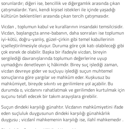
sorunlardır; diğeri ise, bencillik ve diğergamlık arasında çıkan
çatışmalardır. Yani, kendi kişisel istekleri ile içinde yaşadığı
kültürün beklentileri arasında çıkan tercih çatışmasıdır.
Vicdan , toplumun kabul ve kurallarının insandaki temsilcisidir.
Vicdan, başlangıçta anne-babanın, daha sonraları ise toplumun
iyi-kötü, doğru-yanlış, güzel-çirkin gibi temel kabullerinin
içselleştirilmesiyle oluşur. Duruma göre çok katı olabileceği gibi
çok esnek de olabilir. Başka bir ifadeyle vicdan, bireyin
sergilediği davranışlarında toplumun değerlerine uyup
uymadığını denetleyen iç hâkimdir. Birey suç işlediği zaman,
vicdan devreye gider ve suçluyu işlediği suçun muhtemel
sonuçlarına göre yargılar ve mahkûm eder. Kuşkusuz bu
mahkûmiyet, bireyde sıkıntı ve gerilimlere yol açabilir. Bu
durumda o, vicdanını rahatlatmak ve gerilimden kurtulmak için
suçunu telafi edecek bir takım arayışlara girebilir.
Suçun dindeki karşılığı günahtır. Vicdanın mahkûmiyetini ifade
eden suçluluk duygusunun dindeki karşılığı günahkârlık
duygusu ; vicdanî mahkemenin karşılığı ise, ilahî mahkemedir .