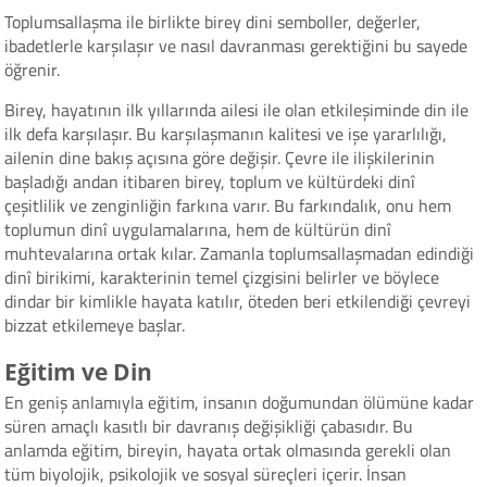
Toplumsallaşma ile birlikte birey dini semboller, değerler,
ibadetlerle karşılaşır ve nasıl davranması gerektiğini bu sayede
öğrenir.
Birey, hayatının ilk yıllarında ailesi ile olan etkileşiminde din ile
ilk defa karşılaşır. Bu karşılaşmanın kalitesi ve işe yararlılığı,
ailenin dine bakış açısına göre değişir. Çevre ile ilişkilerinin
başladığı andan itibaren birey, toplum ve kültürdeki dinî
çeşitlilik ve zenginliğin farkına varır. Bu farkındalık, onu hem
toplumun dinî uygulamalarına, hem de kültürün dinî
muhtevalarına ortak kılar. Zamanla toplumsallaşmadan edindiği
dinî birikimi, karakterinin temel çizgisini belirler ve böylece
dindar bir kimlikle hayata katılır, öteden beri etkilendiği çevreyi
bizzat etkilemeye başlar.
Eğitim ve Din
En geniş anlamıyla eğitim, insanın doğumundan ölümüne kadar
süren amaçlı kasıtlı bir davranış değişikliği çabasıdır. Bu
anlamda eğitim, bireyin, hayata ortak olmasında gerekli olan
tüm biyolojik, psikolojik ve sosyal süreçleri içerir. İnsan