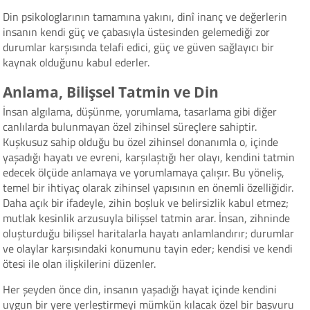
Din psikologlarının tamamına yakını, dinî inanç ve değerlerin
insanın kendi güç ve çabasıyla üstesinden gelemediği zor
durumlar karşısında telafi edici, güç ve güven sağlayıcı bir
kaynak olduğunu kabul ederler.
Anlama, Bilişsel Tatmin ve Din
İnsan algılama, düşünme, yorumlama, tasarlama gibi diğer
canlılarda bulunmayan özel zihinsel süreçlere sahiptir.
Kuşkusuz sahip olduğu bu özel zihinsel donanımla o, içinde
yaşadığı hayatı ve evreni, karşılaştığı her olayı, kendini tatmin
edecek ölçüde anlamaya ve yorumlamaya çalışır. Bu yöneliş,
temel bir ihtiyaç olarak zihinsel yapısının en önemli özelliğidir.
Daha açık bir ifadeyle, zihin boşluk ve belirsizlik kabul etmez;
mutlak kesinlik arzusuyla bilişsel tatmin arar. İnsan, zihninde
oluşturduğu bilişsel haritalarla hayatı anlamlandırır; durumlar
ve olaylar karşısındaki konumunu tayin eder; kendisi ve kendi
ötesi ile olan ilişkilerini düzenler.
Her şeyden önce din, insanın yaşadığı hayat içinde kendini
uygun bir yere yerleştirmeyi mümkün kılacak özel bir başvuru