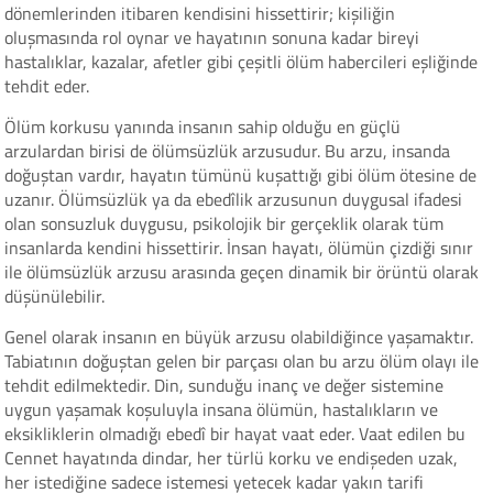
dönemlerinden itibaren kendisini hissettirir; kişiliğin
oluşmasında rol oynar ve hayatının sonuna kadar bireyi
hastalıklar, kazalar, afetler gibi çeşitli ölüm habercileri eşliğinde
tehdit eder.
Ölüm korkusu yanında insanın sahip olduğu en güçlü
arzulardan birisi de ölümsüzlük arzusudur. Bu arzu, insanda
doğuştan vardır, hayatın tümünü kuşattığı gibi ölüm ötesine de
uzanır. Ölümsüzlük ya da ebedîlik arzusunun duygusal ifadesi
olan sonsuzluk duygusu, psikolojik bir gerçeklik olarak tüm
insanlarda kendini hissettirir. İnsan hayatı, ölümün çizdiği sınır
ile ölümsüzlük arzusu arasında geçen dinamik bir örüntü olarak
düşünülebilir.
Genel olarak insanın en büyük arzusu olabildiğince yaşamaktır.
Tabiatının doğuştan gelen bir parçası olan bu arzu ölüm olayı ile
tehdit edilmektedir. Din, sunduğu inanç ve değer sistemine
uygun yaşamak koşuluyla insana ölümün, hastalıkların ve
eksikliklerin olmadığı ebedî bir hayat vaat eder. Vaat edilen bu
Cennet hayatında dindar, her türlü korku ve endişeden uzak,
her istediğine sadece istemesi yetecek kadar yakın tarifi