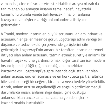
zaman ise, dine müracaat etmiştir. Hakikat arayışı olarak da
tanımlanan bu arayışta insanın temel hedefi, hayattaki
konumunu olumlu yönde belirleyecek nihai bir anlama
kavuşmak ve böylece varlığı anlamlandırma ihtiyacını
gidermektir.
V.Frankl, modern insanın en büyük sorununu anlam ihtiyaç ve
arzusunun engellenmesinde görür. Logoterapi adını verdiği bir
düşünce ve tedavi ekolü çerçevesinde görüşlerini dile
getirmiştir. Logoterapi’nin amacı, bir taraftan insanın en temel
ihtiyacı olan anlam arzusunu tatmin etmek suretiyle anlamlı bir
hayatın teşekkülüne yardımcı olmak, diğer taraftan ise, modern
insanı içine düştüğü çağın hastalığı anlamsızlıktan
kurtarmaktır. Logoterapi’ye göre insanda doğuştan var olan
anlam arzusu, onu en acımasız ve en korkutucu şartlar altında
bile sarılabileceği bir değere, bir amaca veya hedefe yöneltebilir.
Ancak, anlam arzusu engellendiği ve engelin çözümlenmediği
durumlarda insan, anlamsızlığa düşer. İçine düştüğü
anlamsızlıktan ancak anlam arzusuna yeniden işlerlik
kazandırmakla kurtulabilir.