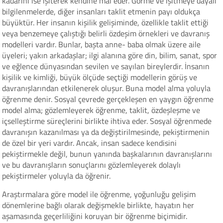
kadarını ise işiterek kendine mal eder. Görme ve işitmeye dayalı
bilgilenmelerde, diğer insanları taklit etmenin payı oldukça
büyüktür. Her insanın kişilik gelişiminde, özellikle taklit ettiği
veya benzemeye çalıştığı belirli özdeşim örnekleri ve davranış
modelleri vardır. Bunlar, başta anne- baba olmak üzere aile
üyeleri; yakın arkadaşlar; ilgi alanına göre din, bilim, sanat, spor
ve eğlence dünyasından sevilen ve sayılan bireylerdir. İnsanın
kişilik ve kimliği, büyük ölçüde seçtiği modellerin görüş ve
davranışlarından etkilenerek oluşur. Buna model alma yoluyla
öğrenme denir. Sosyal çevrede gerçekleşen en yaygın öğrenme
model alma; gözlemleyerek öğrenme, taklit, özdeşleşme ve
içselleştirme süreçlerini birlikte ihtiva eder. Sosyal öğrenmede
davranışın kazanılması ya da değiştirilmesinde, pekiştirmenin
de özel bir yeri vardır. Ancak, insan sadece kendisini
pekiştirmekle değil, bunun yanında başkalarının davranışlarını
ve bu davranışların sonuçlarını gözlemleyerek dolaylı
pekiştirmeler yoluyla da öğrenir.
Araştırmalara göre model ile öğrenme, yoğunluğu gelişim
dönemlerine bağlı olarak değişmekle birlikte, hayatın her
aşamasında geçerliliğini koruyan bir öğrenme biçimidir.