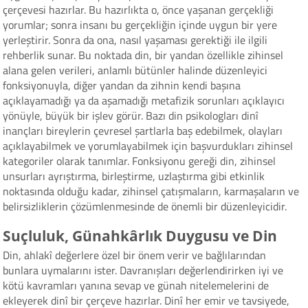
çerçevesi hazırlar. Bu hazırlıkta o, önce yaşanan gerçekliği
yorumlar; sonra insanı bu gerçekliğin içinde uygun bir yere
yerleştirir. Sonra da ona, nasıl yaşaması gerektiği ile ilgili
rehberlik sunar. Bu noktada din, bir yandan özellikle zihinsel
alana gelen verileri, anlamlı bütünler halinde düzenleyici
fonksiyonuyla, diğer yandan da zihnin kendi başına
açıklayamadığı ya da aşamadığı metafizik sorunları açıklayıcı
yönüyle, büyük bir işlev görür. Bazı din psikologları dinî
inançları bireylerin çevresel şartlarla baş edebilmek, olayları
açıklayabilmek ve yorumlayabilmek için başvurdukları zihinsel
kategoriler olarak tanımlar. Fonksiyonu gereği din, zihinsel
unsurları ayrıştırma, birleştirme, uzlaştırma gibi etkinlik
noktasında olduğu kadar, zihinsel çatışmaların, karmaşaların ve
belirsizliklerin çözümlenmesinde de önemli bir düzenleyicidir.
Suçluluk, Günahkârlık Duygusu ve Din
Din, ahlakî değerlere özel bir önem verir ve bağlılarından
bunlara uymalarını ister. Davranışları değerlendirirken iyi ve
kötü kavramları yanına sevap ve günah nitelemelerini de
ekleyerek dinî bir çerçeve hazırlar. Dinî her emir ve tavsiyede,