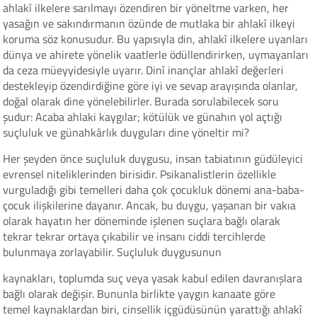
ahlakî ilkelere sarılmayı özendiren bir yöneltme varken, her
yasağın ve sakındırmanın özünde de mutlaka bir ahlakî ilkeyi
koruma söz konusudur. Bu yapısıyla din, ahlakî ilkelere uyanları
dünya ve ahirete yönelik vaatlerle ödüllendirirken, uymayanları
da ceza müeyyidesiyle uyarır. Dinî inançlar ahlakî değerleri
destekleyip özendirdiğine göre iyi ve sevap arayışında olanlar,
doğal olarak dine yönelebilirler. Burada sorulabilecek soru
şudur: Acaba ahlaki kaygılar; kötülük ve günahın yol açtığı
suçluluk ve günahkârlık duyguları dine yöneltir mi?
Her şeyden önce suçluluk duygusu, insan tabiatının güdüleyici
evrensel niteliklerinden birisidir. Psikanalistlerin özellikle
vurguladığı gibi temelleri daha çok çocukluk dönemi ana-baba-
çocuk ilişkilerine dayanır. Ancak, bu duygu, yaşanan bir vakıa
olarak hayatın her döneminde işlenen suçlara bağlı olarak
tekrar tekrar ortaya çıkabilir ve insanı ciddi tercihlerde
bulunmaya zorlayabilir. Suçluluk duygusunun
kaynakları, toplumda suç veya yasak kabul edilen davranışlara
bağlı olarak değişir. Bununla birlikte yaygın kanaate göre
temel kaynaklardan biri, cinsellik içgüdüsünün yarattığı ahlakî