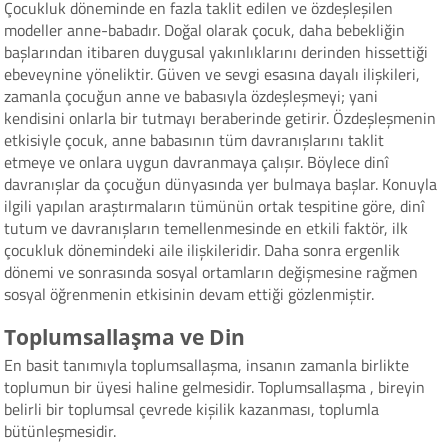
Çocukluk döneminde en fazla taklit edilen ve özdeşleşilen
modeller anne-babadır. Doğal olarak çocuk, daha bebekliğin
başlarından itibaren duygusal yakınlıklarını derinden hissettiği
ebeveynine yöneliktir. Güven ve sevgi esasına dayalı ilişkileri,
zamanla çocuğun anne ve babasıyla özdeşleşmeyi; yani
kendisini onlarla bir tutmayı beraberinde getirir. Özdeşleşmenin
etkisiyle çocuk, anne babasının tüm davranışlarını taklit
etmeye ve onlara uygun davranmaya çalışır. Böylece dinî
davranışlar da çocuğun dünyasında yer bulmaya başlar. Konuyla
ilgili yapılan araştırmaların tümünün ortak tespitine göre, dinî
tutum ve davranışların temellenmesinde en etkili faktör, ilk
çocukluk dönemindeki aile ilişkileridir. Daha sonra ergenlik
dönemi ve sonrasında sosyal ortamların değişmesine rağmen
sosyal öğrenmenin etkisinin devam ettiği gözlenmiştir.
Toplumsallaşma ve Din
En basit tanımıyla toplumsallaşma, insanın zamanla birlikte
toplumun bir üyesi haline gelmesidir. Toplumsallaşma , bireyin
belirli bir toplumsal çevrede kişilik kazanması, toplumla
bütünleşmesidir.