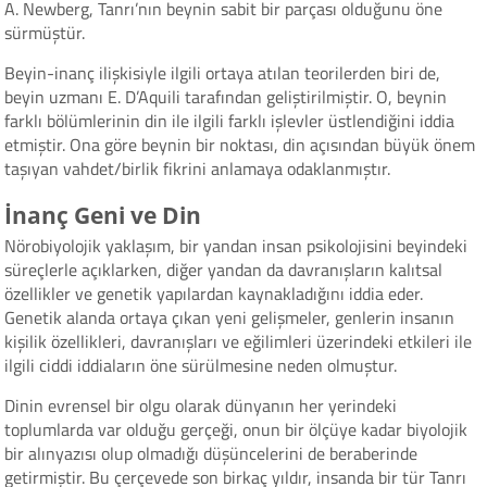
A. Newberg, Tanrı’nın beynin sabit bir parçası olduğunu öne
sürmüştür.
Beyin-inanç ilişkisiyle ilgili ortaya atılan teorilerden biri de,
beyin uzmanı E. D’Aquili tarafından geliştirilmiştir. O, beynin
farklı bölümlerinin din ile ilgili farklı işlevler üstlendiğini iddia
etmiştir. Ona göre beynin bir noktası, din açısından büyük önem
taşıyan vahdet/birlik fikrini anlamaya odaklanmıştır.
İnanç Geni ve Din
Nörobiyolojik yaklaşım, bir yandan insan psikolojisini beyindeki
süreçlerle açıklarken, diğer yandan da davranışların kalıtsal
özellikler ve genetik yapılardan kaynakladığını iddia eder.
Genetik alanda ortaya çıkan yeni gelişmeler, genlerin insanın
kişilik özellikleri, davranışları ve eğilimleri üzerindeki etkileri ile
ilgili ciddi iddiaların öne sürülmesine neden olmuştur.
Dinin evrensel bir olgu olarak dünyanın her yerindeki
toplumlarda var olduğu gerçeği, onun bir ölçüye kadar biyolojik
bir alınyazısı olup olmadığı düşüncelerini de beraberinde
getirmiştir. Bu çerçevede son birkaç yıldır, insanda bir tür Tanrı