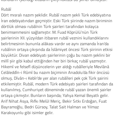
Rubâî
Dört mısralı nazım şeklidir. Rubâî nazım şekli Türk edebiyatına
İran edebiyatından geçmiştir. Eski Türk şiirinde nazım biriminin
dörtlük olması rubâînin Türk şairleri tarafından kolayca
benimsenmesini sağlamıştır. M. Fuad Köprülü’nün Türk
şairlerinin XII. yüzyıldan itibaren rubâî veznini kullandıklarını
belirtmesinin bununla alâkası vardır ve aynı zamanda İran’da
rubâînin ortaya çıkışında da İslâmiyet öncesi Türk şiirinin etkisi
büyüktür. Divan edebiyatı şairlerinin çoğu bu nazım şeklini bir
millî şiir gibi kabul ettiğinden her biri birkaç rubâî yazmıştır.
Hikemî ve felsefî düşüncelerin yer aldığı rubâîleriyle Mevlânâ
Celâleddîn-i Rûmî bu nazım biçiminin Anadolu’da fikir öncüsü
olmuş, Dîvân-ı Kebîr’de yer alan rubâîleri pek çok Türk şairini
etkilemiştir. Rubâî, modern Türk edebiyatı şairleri tarafından da
kullanılmış, Cumhuriyet döneminde rubâî yazan önemli şairler
ortaya çıkmıştır. Bunların başında; Yahya Kemal Beyatlı gelir.
Arif Nihat Asya, Rıfkı Melûl Meriç, Bekir Sıtkı Erdoğan, Fuat
Bayramoğlu, Bedri Gürsoy, Talat Sait Halman ve Yılmaz
Karakoyunlu gibi isimler gelir.