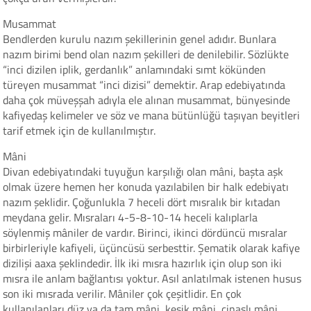
Musammat
Bendlerden kurulu nazım şekillerinin genel adıdır. Bunlara
nazım birimi bend olan nazım şekilleri de denilebilir. Sözlükte
“inci dizilen iplik, gerdanlık” anlamındaki sımt kökünden
türeyen musammat “inci dizisi” demektir. Arap edebiyatında
daha çok müveşşah adıyla ele alınan musammat, bünyesinde
kafiyedaş kelimeler ve söz ve mana bütünlüğü taşıyan beyitleri
tarif etmek için de kullanılmıştır.
Mâni
Divan edebiyatındaki tuyuğun karşılığı olan mâni, başta aşk
olmak üzere hemen her konuda yazılabilen bir halk edebiyatı
nazım şeklidir. Çoğunlukla 7 heceli dört mısralık bir kıtadan
meydana gelir. Mısraları 4-5-8-10-14 heceli kalıplarla
söylenmiş mâniler de vardır. Birinci, ikinci dördüncü mısralar
birbirleriyle kafiyeli, üçüncüsü serbesttir. Şematik olarak kafiye
dizilişi aaxa şeklindedir. İlk iki mısra hazırlık için olup son iki
mısra ile anlam bağlantısı yoktur. Asıl anlatılmak istenen husus
son iki mısrada verilir. Mâniler çok çeşitlidir. En çok
kullanılanları düz ya da tam mâni, kesik mâni, cinaslı mâni,