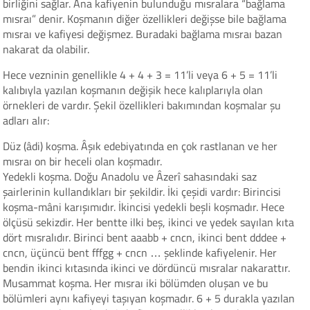
birliğini sağlar. Ana kafiyenin bulunduğu mısralara “bağlama
mısraı” denir. Koşmanın diğer özellikleri değişse bile bağlama
mısraı ve kafiyesi değişmez. Buradaki bağlama mısraı bazan
nakarat da olabilir.
Hece vezninin genellikle 4 + 4 + 3 = 11’li veya 6 + 5 = 11’li
kalıbıyla yazılan koşmanın değişik hece kalıplarıyla olan
örnekleri de vardır. Şekil özellikleri bakımından koşmalar şu
adları alır:
Düz (âdi) koşma. Âşık edebiyatında en çok rastlanan ve her
mısraı on bir heceli olan koşmadır.
Yedekli koşma. Doğu Anadolu ve Âzerî sahasındaki saz
şairlerinin kullandıkları bir şekildir. İki çeşidi vardır: Birincisi
koşma-mâni karışımıdır. İkincisi yedekli beşli koşmadır. Hece
ölçüsü sekizdir. Her bentte ilki beş, ikinci ve yedek sayılan kıta
dört mısralıdır. Birinci bent aaabb + cncn, ikinci bent dddee +
cncn, üçüncü bent fffgg + cncn … şeklinde kafiyelenir. Her
bendin ikinci kıtasında ikinci ve dördüncü mısralar nakarattır.
Musammat koşma. Her mısraı iki bölümden oluşan ve bu
bölümleri aynı kafiyeyi taşıyan koşmadır. 6 + 5 durakla yazılan