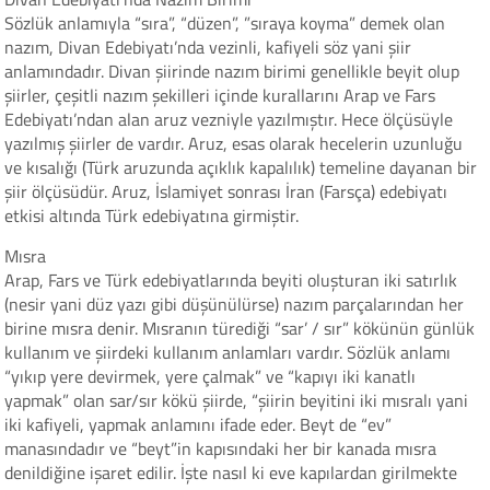
Sözlük anlamıyla “sıra”, “düzen”, ”sıraya koyma” demek olan
nazım, Divan Edebiyatı’nda vezinli, kafiyeli söz yani şiir
anlamındadır. Divan şiirinde nazım birimi genellikle beyit olup
şiirler, çeşitli nazım şekilleri içinde kurallarını Arap ve Fars
Edebiyatı’ndan alan aruz vezniyle yazılmıştır. Hece ölçüsüyle
yazılmış şiirler de vardır. Aruz, esas olarak hecelerin uzunluğu
ve kısalığı (Türk aruzunda açıklık kapalılık) temeline dayanan bir
şiir ölçüsüdür. Aruz, İslamiyet sonrası İran (Farsça) edebiyatı
etkisi altında Türk edebiyatına girmiştir.
Mısra
Arap, Fars ve Türk edebiyatlarında beyiti oluşturan iki satırlık
(nesir yani düz yazı gibi düşünülürse) nazım parçalarından her
birine mısra denir. Mısranın türediği “sar’ / sır” kökünün günlük
kullanım ve şiirdeki kullanım anlamları vardır. Sözlük anlamı
“yıkıp yere devirmek, yere çalmak” ve “kapıyı iki kanatlı
yapmak” olan sar/sır kökü şiirde, “şiirin beyitini iki mısralı yani
iki kafiyeli, yapmak anlamını ifade eder. Beyt de “ev”
manasındadır ve “beyt”in kapısındaki her bir kanada mısra
denildiğine işaret edilir. İşte nasıl ki eve kapılardan girilmekte