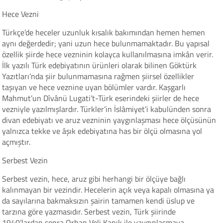
Hece Vezni
Türkçe’de heceler uzunluk kısalık bakımından hemen hemen
aynı değerdedir; yani uzun hece bulunmamaktadır. Bu yapısal
özellik şiirde hece vezninin kolayca kullanılmasına imkân verir.
İlk yazılı Türk edebiyatının ürünleri olarak bilinen Göktürk
Yazıtları’nda şiir bulunmamasına rağmen şiirsel özellikler
taşıyan ve hece veznine uyan bölümler vardır. Kaşgarlı
Mahmut’un Dîvânü Lugati’t-Türk eserindeki şiirler de hece
vezniyle yazılmışlardır. Türkler’in İslâmiyet’i kabulünden sonra
divan edebiyatı ve aruz vezninin yaygınlaşması hece ölçüsünün
yalnızca tekke ve âşık edebiyatına has bir ölçü olmasına yol
açmıştır.
Serbest Vezin
Serbest vezin, hece, aruz gibi herhangi bir ölçüye bağlı
kalınmayan bir vezindir. Hecelerin açık veya kapalı olmasına ya
da sayılarına bakmaksızın şairin tamamen kendi üslup ve
tarzına göre yazmasıdır. Serbest vezin, Türk şiirinde
1940’lardan sonra Orhan Veli Kanık ile yaygınlaşmaya