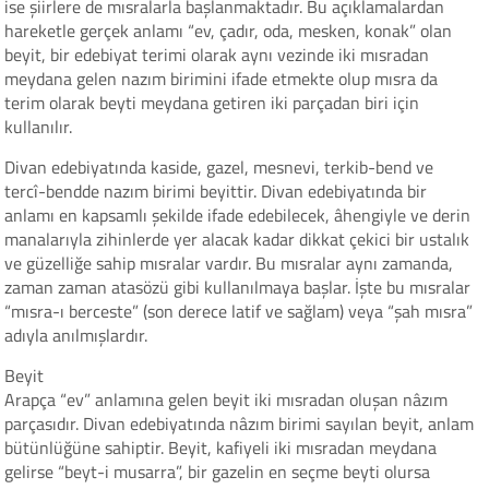
ise şiirlere de mısralarla başlanmaktadır. Bu açıklamalardan
hareketle gerçek anlamı “ev, çadır, oda, mesken, konak” olan
beyit, bir edebiyat terimi olarak aynı vezinde iki mısradan
meydana gelen nazım birimini ifade etmekte olup mısra da
terim olarak beyti meydana getiren iki parçadan biri için
kullanılır.
Divan edebiyatında kaside, gazel, mesnevi, terkib-bend ve
tercî-bendde nazım birimi beyittir. Divan edebiyatında bir
anlamı en kapsamlı şekilde ifade edebilecek, âhengiyle ve derin
manalarıyla zihinlerde yer alacak kadar dikkat çekici bir ustalık
ve güzelliğe sahip mısralar vardır. Bu mısralar aynı zamanda,
zaman zaman atasözü gibi kullanılmaya başlar. İşte bu mısralar
“mısra-ı berceste” (son derece latif ve sağlam) veya “şah mısra”
adıyla anılmışlardır.
Beyit
Arapça “ev” anlamına gelen beyit iki mısradan oluşan nâzım
parçasıdır. Divan edebiyatında nâzım birimi sayılan beyit, anlam
bütünlüğüne sahiptir. Beyit, kafiyeli iki mısradan meydana
gelirse “beyt-i musarra”, bir gazelin en seçme beyti olursa