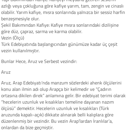
azlığı veya çokluğuna göre kafiye yarım, tam, zengin ve cinaslı
olabilir. Yarım kafiye, mısra sonlarında yalnızca bir sessiz harfin
benzeşmesiyle olur.
Şekil Bakımından Kafiye: Kafiye mısra sonlarındaki dizilişine
göre düz, çapraz, sarma ve karma olabilir.
Vezin (Ölçü)
Türk Edebiyatında başlangıcından günümüze kadar üç çeşit
vezin kullanılmıştır.
Bunlar Hece, Aruz ve Serbest vezindir:
Aruz
Aruz, Arap Edebiyatı’nda manzum sözlerdeki ahenk ölçülerini
konu alan ilmin adı olup Arapça bir kelimedir ve “Çadırın
ortasına dikilen direk” anlamına gelir. Bir edebiyat terimi olarak
“hecelerin uzunluk ve kısalıkları temeline dayanan nazım
ölçüsü” demektir. Hecelerin uzunluk ve kısalıkları (Türk
aruzunda kapalı-açık) dikkate alınarak belli kalıplara göre
düzenlenmiş bir vezindir. Bu vezin Arap’lardan İranlılar’a,
onlardan da bize geçmiştir.