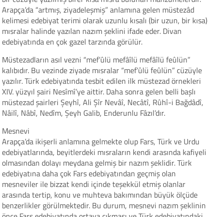
Arapça’da “artmış, ziyadeleşmiş” anlamına gelen müstezâd
kelimesi edebiyat terimi olarak uzunlu kısalı (bir uzun, bir kısa)
mısralar halinde yazılan nazım şeklini ifade eder. Divan
edebiyatında en çok gazel tarzında görülür.
Müstezadların asıl vezni “mef’ûlü mefâîlü mefâîlü feûlün”
kalıbıdır. Bu vezinde ziyade mısralar “mef’ûlü feûlün” cüzüyle
yazılır. Türk edebiyatında tesbit edilen ilk müstezad örnekleri
XIV. yüzyıl şairi Nesîmî’ye aittir. Daha sonra gelen belli başlı
müstezad şairleri Şeyhî, Ali Şîr Nevâî, Necâtî, Rûhî-i Bağdâdî,
Nâilî, Nâbî, Nedîm, Şeyh Galib, Enderunlu Fâzıl’dır.
Mesnevi
Arapça’da ikişerli anlamına gelmekte olup Fars, Türk ve Urdu
edebiyatlarında, beyitlerdeki mısraların kendi arasında kafiyeli
olmasından dolayı meydana gelmiş bir nazım şeklidir. Türk
edebiyatına daha çok Fars edebiyatından geçmiş olan
mesneviler ile bizzat kendi içinde teşekkül etmiş olanlar
arasında tertip, konu ve muhteva bakımından büyük ölçüde
benzerlikler görülmektedir. Bu durum, mesnevi nazım şeklinin
önce Fars edebiyatında ortaya çıkması ve Türk edebiyatındaki