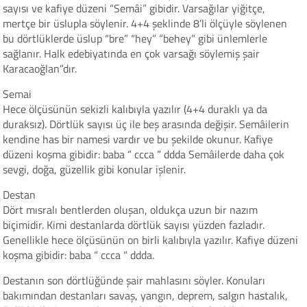
sayısı ve kafiye düzeni “Semâi” gibidir. Varsağılar yiğitçe,
mertçe bir üslupla söylenir. 4+4 şeklinde 8’li ölçüyle söylenen
bu dörtlüklerde üslup “bre” “hey” “behey” gibi ünlemlerle
sağlanır. Halk edebiyatında en çok varsağı söylemiş şair
Karacaoğlan”dır.
Semai
Hece ölçüsünün sekizli kalıbıyla yazılır (4+4 duraklı ya da
duraksız). Dörtlük sayısı üç ile beş arasında değişir. Semâilerin
kendine has bir namesi vardır ve bu şekilde okunur. Kafiye
düzeni koşma gibidir: baba “ ccca “ ddda Semâilerde daha çok
sevgi, doğa, güzellik gibi konular işlenir.
Destan
Dört mısralı bentlerden oluşan, oldukça uzun bir nazım
biçimidir. Kimi destanlarda dörtlük sayısı yüzden fazladır.
Genellikle hece ölçüsünün on birli kalıbıyla yazılır. Kafiye düzeni
koşma gibidir: baba “ ccca “ ddda.
Destanın son dörtlüğünde şair mahlasını söyler. Konuları
bakımından destanları savaş, yangın, deprem, salgın hastalık,