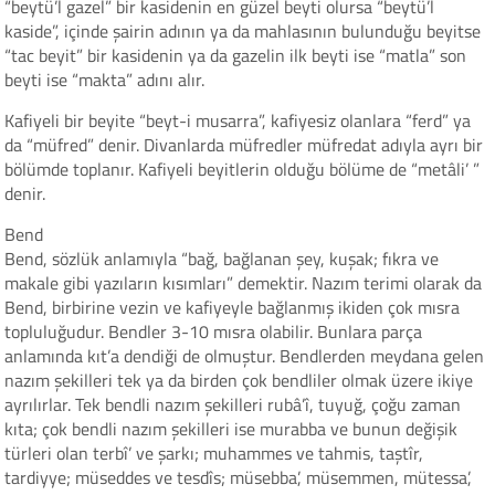
“beytü’l gazel” bir kasidenin en güzel beyti olursa “beytü’l
kaside”, içinde şairin adının ya da mahlasının bulunduğu beyitse
“tac beyit” bir kasidenin ya da gazelin ilk beyti ise “matla” son
beyti ise “makta” adını alır.
Kafiyeli bir beyite “beyt-i musarra”, kafiyesiz olanlara “ferd” ya
da “müfred” denir. Divanlarda müfredler müfredat adıyla ayrı bir
bölümde toplanır. Kafiyeli beyitlerin olduğu bölüme de “metâli’ ”
denir.
Bend
Bend, sözlük anlamıyla “bağ, bağlanan şey, kuşak; fıkra ve
makale gibi yazıların kısımları” demektir. Nazım terimi olarak da
Bend, birbirine vezin ve kafiyeyle bağlanmış ikiden çok mısra
topluluğudur. Bendler 3-10 mısra olabilir. Bunlara parça
anlamında kıt’a dendiği de olmuştur. Bendlerden meydana gelen
nazım şekilleri tek ya da birden çok bendliler olmak üzere ikiye
ayrılırlar. Tek bendli nazım şekilleri rubâ’î, tuyuğ, çoğu zaman
kıta; çok bendli nazım şekilleri ise murabba ve bunun değişik
türleri olan terbî’ ve şarkı; muhammes ve tahmis, taştîr,
tardiyye; müseddes ve tesdîs; müsebba’, müsemmen, mütessa’,