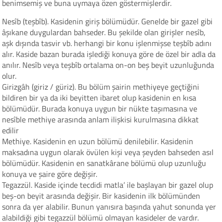
benimsemiş ve buna uymaya özen göstermişlerdir.
Nesîb (teşbîb). Kasidenin giriş bölümüdür. Genelde bir gazel gibi
âşıkane duygulardan bahseder. Bu şekilde olan girişler nesîb,
aşk dışında tasvir vb. herhangi bir konu işlenmişse teşbîb adını
alır. Kaside bazan burada işlediği konuya göre de özel bir adla da
anılır. Nesîb veya teşbîb ortalama on-on beş beyit uzunluğunda
olur.
Girizgâh (giriz / güriz). Bu bölüm şairin methiyeye geçtiğini
bildiren bir ya da iki beyitten ibaret olup kasidenin en kısa
bölümüdür. Burada konuya uygun bir nükte taşımasına ve
nesîble methiye arasında anlam ilişkisi kurulmasına dikkat
edilir
Methiye. Kasidenin en uzun bölümü denilebilir. Kasidenin
maksadına uygun olarak övülen kişi veya şeyden bahseden asıl
bölümüdür. Kasidenin en sanatkârane bölümü olup uzunluğu
konuya ve şaire göre değişir.
Tegazzül. Kaside içinde tecdidi matla’ ile başlayan bir gazel olup
beş-on beyit arasında değişir. Bir kasidenin ilk bölümünden
sonra da yer alabilir. Bunun yanısıra başında yahut sonunda yer
alabildiği gibi tegazzül bölümü olmayan kasideler de vardır.