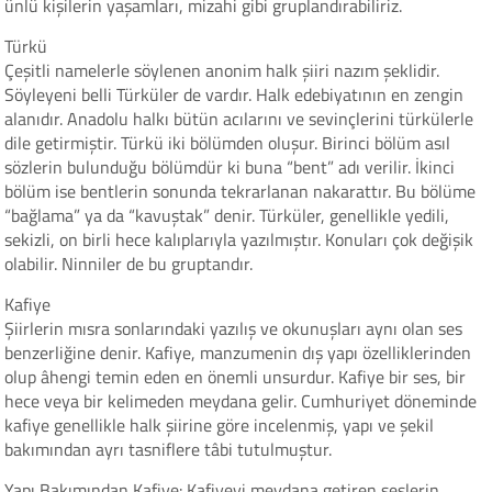
ünlü kişilerin yaşamları, mizahi gibi gruplandırabiliriz.
Türkü
Çeşitli namelerle söylenen anonim halk şiiri nazım şeklidir.
Söyleyeni belli Türküler de vardır. Halk edebiyatının en zengin
alanıdır. Anadolu halkı bütün acılarını ve sevinçlerini türkülerle
dile getirmiştir. Türkü iki bölümden oluşur. Birinci bölüm asıl
sözlerin bulunduğu bölümdür ki buna “bent” adı verilir. İkinci
bölüm ise bentlerin sonunda tekrarlanan nakarattır. Bu bölüme
“bağlama” ya da “kavuştak” denir. Türküler, genellikle yedili,
sekizli, on birli hece kalıplarıyla yazılmıştır. Konuları çok değişik
olabilir. Ninniler de bu gruptandır.
Kafiye
Şiirlerin mısra sonlarındaki yazılış ve okunuşları aynı olan ses
benzerliğine denir. Kafiye, manzumenin dış yapı özelliklerinden
olup âhengi temin eden en önemli unsurdur. Kafiye bir ses, bir
hece veya bir kelimeden meydana gelir. Cumhuriyet döneminde
kafiye genellikle halk şiirine göre incelenmiş, yapı ve şekil
bakımından ayrı tasniflere tâbi tutulmuştur.
Yapı Bakımından Kafiye: Kafiyeyi meydana getiren seslerin