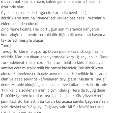
musammat koşmalarda iç kafiye genellikle altıncı hecenin
üzerinde olur.
Ayaklı koşma. İlk dörtlüğü oluşturan iki beyitle diğer
dörtlüklerin sonuna “ziyade” adı verilen beş heceli mısraların
eklenmesinden oluşur.
Zincirleme koşma. Her dörtlüğün son mısraında kafiyenin
bulunduğu kelimenin sonraki dörtlüğün ilk mısraının başında
tekrar edilmesiyle oluşur.
Tuyuğ
Tuyuğ, Türkler’in oluşturup Divan şiirine kazandırdığı nazım
şeklidir. Maninin divan edebiyatındaki karşılığı sayılabilir. Klasik
Türk Edebiyatı’nda aruzun “fâilâtün fâilâtün fâilün” kalıbıyla
yazılan dört mısralık milli bir nazım biçimidir. Tek dörtlükten
oluşur. Kafiyelenişi rubaiyle aynıdır: aaxa. Genellikle lirik tarzda
olan ve aaaa şeklinde kafiyelenen tuyuğlara “Musarra Tuyuğ”
denir. Manide olduğu gibi, cinaslı kafiye kullanılır. Halk şiirinde
11’li kalıpla söylenen mani biçimindeki şiirlere de tuyuğ denir.
Rubâîde işlenen konular tuyuğda da işlenir. XIV. yüzyıl Azerî
şairi Kadı Burhanettin bu türün kurucusu sayılır. Çağdaşı Azerî
şairi Nesimî ve XV. yüzyıl Çağatay şairi Ali Şir Nevâî bu türde
çokça ürün vermişlerdir.