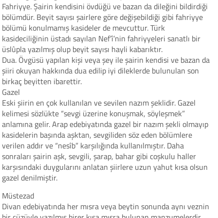
Fahriyye. Şairin kendisini övdüğü ve bazan da dileğini bildirdiği
bölümdür. Beyit sayısı şairlere göre değişebildiği gibi fahriyye
bölümü konulmamış kasideler de mevcuttur. Türk
kasideciliğinin üstadı sayılan Nef’î’nin fahriyyeleri sanatlı bir
üslûpla yazılmış olup beyit sayısı hayli kabarıktır.
Dua. Övgüsü yapılan kişi veya şey ile şairin kendisi ve bazan da
şiiri okuyan hakkında dua edilip iyi dileklerde bulunulan son
birkaç beyitten ibarettir.
Gazel
Eski şiirin en çok kullanılan ve sevilen nazım şeklidir. Gazel
kelimesi sözlükte “sevgi üzerine konuşmak, söyleşmek”
anlamına gelir. Arap edebiyatında gazel bir nazım şekli olmayıp
kasidelerin başında aşktan, sevgiliden söz eden bölümlere
verilen addır ve “nesîb” karşılığında kullanılmıştır. Daha
sonraları şairin aşk, sevgili, şarap, bahar gibi coşkulu haller
karşısındaki duygularını anlatan şiirlere uzun yahut kısa olsun
gazel denilmiştir.
Müstezad
Divan edebiyatında her mısra veya beytin sonunda aynı veznin
bir cüzüyle yazılmış birer kısa mısra bulunan manzumelerdir.