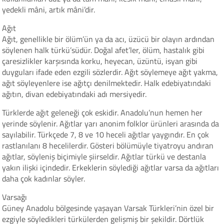
yedekli mâni, artık mâni’dir.
Ağıt
Ağıt, genellikle bir ölüm’ün ya da acı, üzücü bir olayın ardından
söylenen halk türkü’südür. Doğal afet’ler, ölüm, hastalık gibi
çaresizlikler karşısında korku, heyecan, üzüntü, isyan gibi
duyguları ifade eden ezgili sözlerdir. Ağıt söylemeye ağıt yakma,
ağıt söyleyenlere ise ağıtçı denilmektedir. Halk edebiyatındaki
ağıtın, divan edebiyatındaki adı mersiyedir.
Türklerde ağıt geleneği çok eskidir. Anadolu’nun hemen her
yerinde söylenir. Ağıtlar yarı anonim folklor ürünleri arasında da
sayılabilir. Türkçede 7, 8 ve 10 heceli ağıtlar yaygındır. En çok
rastlanılanı 8 hecelilerdir. Gösteri bölümüyle tiyatroyu andıran
ağıtlar, söyleniş biçimiyle şiirseldir. Ağıtlar türkü ve destanla
yakın ilişki içindedir. Erkeklerin söylediği ağıtlar varsa da ağıtları
daha çok kadınlar söyler.
Varsağı
Güney Anadolu bölgesinde yaşayan Varsak Türkleri’nin özel bir
ezgiyle söyledikleri türkülerden gelişmiş bir şekildir. Dörtlük