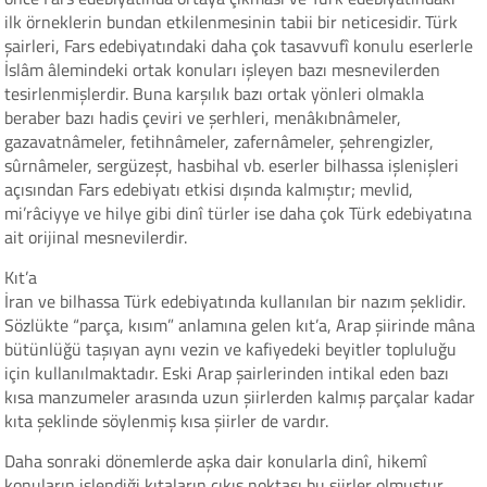
ilk örneklerin bundan etkilenmesinin tabii bir neticesidir. Türk
şairleri, Fars edebiyatındaki daha çok tasavvufî konulu eserlerle
İslâm âlemindeki ortak konuları işleyen bazı mesnevilerden
tesirlenmişlerdir. Buna karşılık bazı ortak yönleri olmakla
beraber bazı hadis çeviri ve şerhleri, menâkıbnâmeler,
gazavatnâmeler, fetihnâmeler, zafernâmeler, şehrengizler,
sûrnâmeler, sergüzeşt, hasbihal vb. eserler bilhassa işlenişleri
açısından Fars edebiyatı etkisi dışında kalmıştır; mevlid,
mi’râciyye ve hilye gibi dinî türler ise daha çok Türk edebiyatına
ait orijinal mesnevilerdir.
Kıt’a
İran ve bilhassa Türk edebiyatında kullanılan bir nazım şeklidir.
Sözlükte “parça, kısım” anlamına gelen kıt’a, Arap şiirinde mâna
bütünlüğü taşıyan aynı vezin ve kafiyedeki beyitler topluluğu
için kullanılmaktadır. Eski Arap şairlerinden intikal eden bazı
kısa manzumeler arasında uzun şiirlerden kalmış parçalar kadar
kıta şeklinde söylenmiş kısa şiirler de vardır.
Daha sonraki dönemlerde aşka dair konularla dinî, hikemî
konuların işlendiği kıtaların çıkış noktası bu şiirler olmuştur.