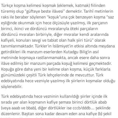
Türkçe koşma kelimesi koşmak (eklemek, katmak) fiilinden
türemiş olup “güfteye beste ilâvesi” demektir. Tarihî metinlerin
raks ile beraber söylenen “koşuk”una çok benzeyen koşma “saz
eşliğinde okunmak için hece ölçüsüyle yazılmış, ilk parçanın
birinci, ikinci ve dördüncü mısralarıyla öteki parçaların
dördüncü mısraları birbiriyle, diğer mısralar kendi aralarında
kafiyeli, konuları sevgi ve tabiat olan halk şiiri türü” olarak
tanımlanmaktadır. Türkler’in İslâmiyet’in etkisi altında meydana
getirdikleri ilk manzum eserlerden Kutadgu Bilig’in asıl
metninde koşmaya rastlanmamakta, ancak esere daha sonra
ilâve edilmiş bir manzum parçada koşuğ kelimesi geçmektedir.
Koşuğa göre daha yeni bir kelime olan koşma, küçük farklarla
günümüzdeki çeşitli Türk lehçelerinde de mevcuttur. Türk
edebiyatında hece vezniyle yazılmış ilk şiirlerin koşmalar olduğu
söylenebilir.
Türk edebiyatında hece vezninin kullanıldığı şiirler içinde ilk
sırada yer alan koşmanın kafiye şeması birinci dörtlük abab
(veya aaab ve bbab), diğer dörtlükler ise cccb/dddb… şeklinde
düzenlenir. Baştan sona kadar devam eden ana kafiye (b) şekil