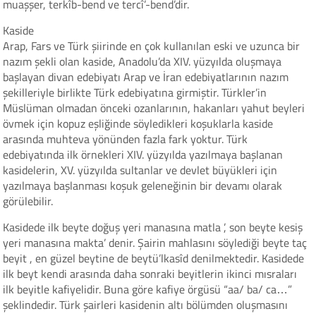
muaşşer, terkîb-bend ve tercî’-bend’dir.
Kaside
Arap, Fars ve Türk şiirinde en çok kullanılan eski ve uzunca bir
nazım şekli olan kaside, Anadolu’da XIV. yüzyılda oluşmaya
başlayan divan edebiyatı Arap ve İran edebiyatlarının nazım
şekilleriyle birlikte Türk edebiyatına girmiştir. Türkler’in
Müslüman olmadan önceki ozanlarının, hakanları yahut beyleri
övmek için kopuz eşliğinde söyledikleri koşuklarla kaside
arasında muhteva yönünden fazla fark yoktur. Türk
edebiyatında ilk örnekleri XIV. yüzyılda yazılmaya başlanan
kasidelerin, XV. yüzyılda sultanlar ve devlet büyükleri için
yazılmaya başlanması koşuk geleneğinin bir devamı olarak
görülebilir.
Kasidede ilk beyte doğuş yeri manasına matla ’, son beyte kesiş
yeri manasına makta’ denir. Şairin mahlasını söylediği beyte taç
beyit , en güzel beytine de beytü’lkasîd denilmektedir. Kasidede
ilk beyt kendi arasında daha sonraki beyitlerin ikinci mısraları
ilk beyitle kafiyelidir. Buna göre kafiye örgüsü “aa/ ba/ ca…”
şeklindedir. Türk şairleri kasidenin altı bölümden oluşmasını