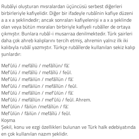
Rubâîyi oluşturan mısralardan üçüncüsü serbest diğerleri
birbirleriyle kafiyelidir. Diğer bir ifadeyle rubâînin kafiye düzeni
a a x a şeklindedir; ancak sonraları kafiyelenişi x a x a şeklinde
olan veya bütün mısraları birbiriyle kafiyeli rubâîler de ortaya
çıkmıştır. Bunlara rubâî-i musarraa denilmektedir. Türk şairleri
daha çok ahreb kalıplarını tercih etmiş, ahremin yalnız ilk iki
kalıbıyla rubâî yazmıştır. Türkçe rubâîlerde kullanılan sekiz kalıp
şunlardır:
Mef’ûlü / mefâîlü / mefâîlün/ fâ’.
Mef’ûlü / mefâîlü / mefâîlü / feûl.
Mef’ûlü / mefâilün / mefâîlün / fâ’.
Mef’ûlü / mefâilün / mefâîlün / feûl.
Mef’ûlü / mefâîlün / mef’ûlün / fâ’.
Mef’ûlü / mefâîlün / mef’ûlü / feûl. Ahrem.
Mef’ûlün / fâilün /mefâîlün / fâ’.
Mef’ûlün / fâilün / mefâîlü / feûl.
Koşma
Şekil, konu ve ezgi özellikleri bulunan ve Türk halk edebiyatında
en çok kullanılan nazım şeklidir.