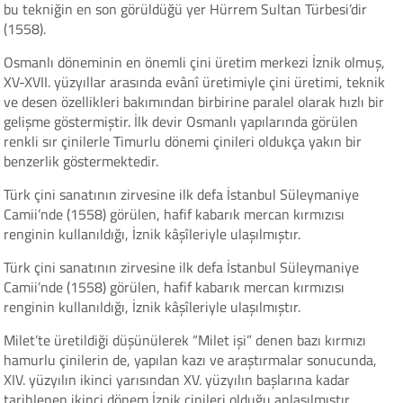
bu tekniğin en son görüldüğü yer Hürrem Sultan Türbesi’dir
(1558).
Osmanlı döneminin en önemli çini üretim merkezi İznik olmuş,
XV-XVII. yüzyıllar arasında evânî üretimiyle çini üretimi, teknik
ve desen özellikleri bakımından birbirine paralel olarak hızlı bir
gelişme göstermiştir. İlk devir Osmanlı yapılarında görülen
renkli sır çinilerle Timurlu dönemi çinileri oldukça yakın bir
benzerlik göstermektedir.
Türk çini sanatının zirvesine ilk defa İstanbul Süleymaniye
Camii’nde (1558) görülen, hafif kabarık mercan kırmızısı
renginin kullanıldığı, İznik kâşîleriyle ulaşılmıştır.
Türk çini sanatının zirvesine ilk defa İstanbul Süleymaniye
Camii’nde (1558) görülen, hafif kabarık mercan kırmızısı
renginin kullanıldığı, İznik kâşîleriyle ulaşılmıştır.
Milet’te üretildiği düşünülerek “Milet işi” denen bazı kırmızı
hamurlu çinilerin de, yapılan kazı ve araştırmalar sonucunda,
XIV. yüzyılın ikinci yarısından XV. yüzyılın başlarına kadar
tarihlenen ikinci dönem İznik çinileri olduğu anlaşılmıştır.