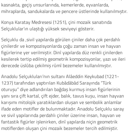
kasnakta, geçiş unsurlarında, kemerlerde, eyvanlarda,
mihraplarda, sandukalarda ve pencere üstlerinde kullanılmıştır.
Konya Karatay Medresesi (1251), çini mozaik sanatında
Selçuklular’ın ulaştığı yüksek seviyeyi gösterir.
Selçuklu da ,sivil yapılarda görülen çiniler daha çok perdahlı
çinilerdir ve kompozisyonlarda çoğu zaman insan ve hayvan
figürlerine yer verilmiştir. Dinî yapılarda düz renkli çinilerden
kesilerek tertip edilmiş geometrik kompozisyonlar, yazı ve ileri
derecede üslûba çekilmiş rûmî bezemeler kullanılmıştır.
Anadolu Selçukluları’nın sultanı Alâeddin Keykubad (1221-
1237) tarafından yaptırılan Kubâdâbâd Sarayında “Türk
oturuşu” diye adlandırılan bağdaş kurmuş insan figürlerinin
yanı sıra çift kartal, çift ejder, balık, tavus kuşu, insan hayvan
karışımı mitolojik yaratıklardan oluşan ve sembolik anlamlar
ifade eden motifler de bulunmaktadır. Anadolu Selçuklu saray
ve sivil yapılarında perdahlı çiniler üzerine insan, hayvan ve
fantastik figürler işlenirken, dinî yapılarda niçin geometrik
motiflerden oluşan çini mozaik bezemeler tercih edilmiştir.