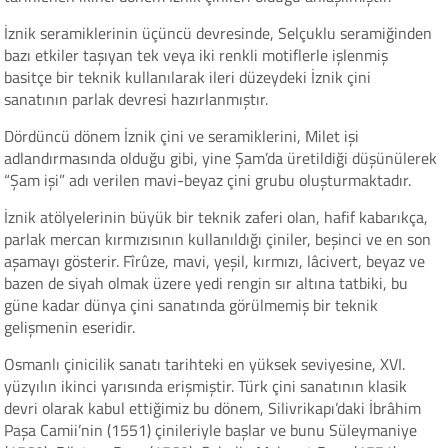
İznik seramiklerinin üçüncü devresinde, Selçuklu seramiğinden
bazı etkiler taşıyan tek veya iki renkli motiflerle işlenmiş
basitçe bir teknik kullanılarak ileri düzeydeki İznik çini
sanatının parlak devresi hazırlanmıştır.
Dördüncü dönem İznik çini ve seramiklerini, Milet işi
adlandırmasında olduğu gibi, yine Şam’da üretildiği düşünülerek
“Şam işi” adı verilen mavi-beyaz çini grubu oluşturmaktadır.
İznik atölyelerinin büyük bir teknik zaferi olan, hafif kabarıkça,
parlak mercan kırmızısının kullanıldığı çiniler, beşinci ve en son
aşamayı gösterir. Fîrûze, mavi, yeşil, kırmızı, lâcivert, beyaz ve
bazen de siyah olmak üzere yedi rengin sır altına tatbiki, bu
güne kadar dünya çini sanatında görülmemiş bir teknik
gelişmenin eseridir.
Osmanlı çinicilik sanatı tarihteki en yüksek seviyesine, XVI.
yüzyılın ikinci yarısında erişmiştir. Türk çini sanatının klasik
devri olarak kabul ettiğimiz bu dönem, Silivrikapı’daki İbrâhim
Paşa Camii’nin (1551) çinileriyle başlar ve bunu Süleymaniye