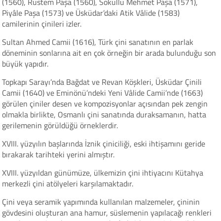
(1560), Rüstem Paşa (1560), Sokullu Mehmet Paşa (1571),
Piyâle Paşa (1573) ve Üsküdar’daki Atik Vâlide (1583)
camilerinin çinileri izler.
Sultan Ahmed Camii (1616), Türk çini sanatının en parlak
döneminin sonlarına ait en çok örneğin bir arada bulunduğu son
büyük yapıdır.
Topkapı Sarayı’nda Bağdat ve Revan Köşkleri, Üsküdar Çinili
Camii (1640) ve Eminönü’ndeki Yeni Vâlide Camii’nde (1663)
görülen çiniler desen ve kompozisyonlar açısından pek zengin
olmakla birlikte, Osmanlı çini sanatında duraksamanın, hatta
gerilemenin görüldüğü örneklerdir.
XVIII. yüzyılın başlarında İznik çiniciliği, eski ihtişamını geride
bırakarak tarihteki yerini almıştır.
XVIII. yüzyıldan günümüze, ülkemizin çini ihtiyacını Kütahya
merkezli çini atölyeleri karşılamaktadır.
Çini veya seramik yapımında kullanılan malzemeler, çininin
gövdesini oluşturan ana hamur, süslemenin yapılacağı renkleri