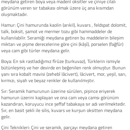
meydana getiren boya veya madenî oksitler ve çiniye cilalı
görünüm veren sır tabakası olmak üzere üç ana kısımdan
oluşmaktadır.
Hamur: Çini hamurunda kaolin (arıkil), kuvars , feldspat dolomit,
talk, boksit, şamot ve mermer tozu gibi hammaddeler de
kullanılabilir. Seramiği meydana getiren bu maddelerin bileşim
miktarı ve pişme derecelerine göre çini (kâşî), porselen (fağfûr)
veya cam gibi türler meydana gelir.
Boya: En sık rastladığımız fîrûze (turkuvaz), Türklerin ismiyle
bütünleşmiş ve her devirde en beğenilen renk olmuştur. Bunun
yanı sıra kobalt mavisi (zehebî lâcivert), lâcivert, mor, yeşil, sarı,
kırmızı, siyah ve beyaz renkler de kullanılmıştır.
Sır: Seramik hamurunun üzerine sürülen, pişince eriyerek
hamurun üzerini kaplayan ve ona cam veya camsı görünüm
kazandıran, koruyucu ince şeffaf tabakaya sır adı verilmektedir.
Sır, en basit şekli ile silis, kuvars ve kurşun oksitten meydana
gelir.
Çini Teknikleri: Çini ve seramik, parçayı meydana getiren