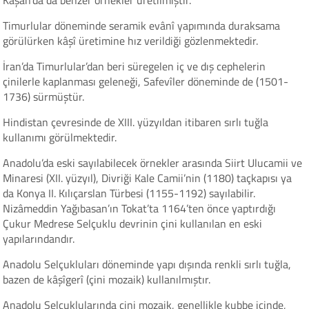
Kâşân’da da benzer örnekler üretilmiştir.
Timurlular döneminde seramik evânî yapımında duraksama
görülürken kâşî üretimine hız verildiği gözlenmektedir.
İran’da Timurlular’dan beri süregelen iç ve dış cephelerin
çinilerle kaplanması geleneği, Safevîler döneminde de (1501-
1736) sürmüştür.
Hindistan çevresinde de XIII. yüzyıldan itibaren sırlı tuğla
kullanımı görülmektedir.
Anadolu’da eski sayılabilecek örnekler arasında Siirt Ulucamii ve
Minaresi (XII. yüzyıl), Divriği Kale Camii’nin (1180) taçkapısı ya
da Konya II. Kılıçarslan Türbesi (1155-1192) sayılabilir.
Nizâmeddin Yağıbasan’ın Tokat’ta 1164’ten önce yaptırdığı
Çukur Medrese Selçuklu devrinin çini kullanılan en eski
yapılarındandır.
Anadolu Selçukluları döneminde yapı dışında renkli sırlı tuğla,
bazen de kâşîgerî (çini mozaik) kullanılmıştır.
Anadolu Selçuklularında çini mozaik, genellikle kubbe içinde,