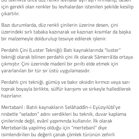
için gerekli olan renkler bu levhalardan istenilen şekilde kesilip
çıkartılır.
Bazı durumlarda, düz renkli çinilerin üzerine desen, çini
üzerindeki sırlı tabaka kazınarak ve kazınan kısımlar da başka
bir malzemeyle doldurulup tesviye edilerek işlenir.
Perdahlı Çini (Luster Tekniği): Batı kaynaklarında “luster”
tekniği olarak bilinen perdahlı çini ilk olarak Sâmerrâ’da ortaya
çıkmıştır. Çini üzerinde madenî bir pırıltı elde etmek için
yararlanılan bir tür sır üstü uygulamasıdır.
Perdahlı çini tekniği, gümüş ve bakır oksidin kırmızı veya sarı
toprak boyayla birlikte, sülfür karışımı ve sirkeyle halledilerek
hazırlanır.
Mertabanî : Batılı kaynakların Selâhaddîn-i Eyüzyılûbî’ye
nisbetle “seladon” adını verdikleri bu teknik, duvar kaplama
çinilerinde değil, evânî yapımında kullanılır. İlk olarak
Merteban’da yapılmış olduğu için “mertebanî” diye
isimlendirilen bu değerli çanak çömlek türünün zehirli