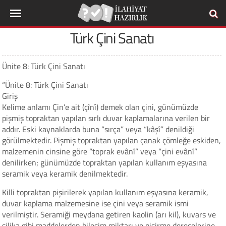
Türk Çini Sanatı
Ünite 8: Türk Çini Sanatı
“Ünite 8: Türk Çini Sanatı
Giriş
Kelime anlamı Çin’e ait (çînî) demek olan çini, günümüzde
pişmiş topraktan yapılan sırlı duvar kaplamalarına verilen bir
addır. Eski kaynaklarda buna “sırça” veya “kâşî” denildiği
görülmektedir. Pişmiş topraktan yapılan çanak çömleğe eskiden,
malzemenin cinsine göre “toprak evânî” veya “çini evânî”
denilirken; günümüzde topraktan yapılan kullanım eşyasına
seramik veya keramik denilmektedir.
Killi topraktan pişirilerek yapılan kullanım eşyasına keramik,
duvar kaplama malzemesine ise çini veya seramik ismi
verilmiştir. Seramiği meydana getiren kaolin (arı kil), kuvars ve
silika gibi maddelerden bileşim miktarı ve pişirme derecelerine