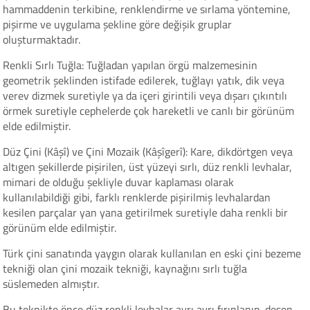
hammaddenin terkibine, renklendirme ve sırlama yöntemine,
pişirme ve uygulama şekline göre değişik gruplar
oluşturmaktadır.
Renkli Sırlı Tuğla: Tuğladan yapılan örgü malzemesinin
geometrik şeklinden istifade edilerek, tuğlayı yatık, dik veya
verev dizmek suretiyle ya da içeri girintili veya dışarı çıkıntılı
örmek suretiyle cephelerde çok hareketli ve canlı bir görünüm
elde edilmiştir.
Düz Çini (Kâşî) ve Çini Mozaik (Kâşîgerî): Kare, dikdörtgen veya
altıgen şekillerde pişirilen, üst yüzeyi sırlı, düz renkli levhalar,
mimari de olduğu şekliyle duvar kaplaması olarak
kullanılabildiği gibi, farklı renklerde pişirilmiş levhalardan
kesilen parçalar yan yana getirilmek suretiyle daha renkli bir
görünüm elde edilmiştir.
Türk çini sanatında yaygın olarak kullanılan en eski çini bezeme
tekniği olan çini mozaik tekniği, kaynağını sırlı tuğla
süslemeden almıştır.
Bu teknikte önce düz renkli levhalar ayrı ayrı fırınlanıp, desen