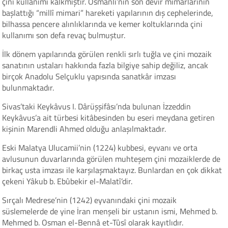
çini kullanımı kalkmıştır. Osmanlı’nın son devir mimarlarının
başlattığı “millî mimari” hareketi yapılarının dış cephelerinde,
bilhassa pencere alınlıklarında ve kemer koltuklarında çini
kullanımı son defa revaç bulmuştur.
İlk dönem yapılarında görülen renkli sırlı tuğla ve çini mozaik
sanatının ustaları hakkında fazla bilgiye sahip değiliz, ancak
birçok Anadolu Selçuklu yapısında sanatkâr imzası
bulunmaktadır.
Sivas’taki Keykâvus I. Dârüşşifâsı’nda bulunan İzzeddin
Keykâvus’a ait türbesi kitâbesinden bu eseri meydana getiren
kişinin Marendli Ahmed olduğu anlaşılmaktadır.
Eski Malatya Ulucamii’nin (1224) kubbesi, eyvanı ve orta
avlusunun duvarlarında görülen muhteşem çini mozaiklerde de
birkaç usta imzası ile karşılaşmaktayız. Bunlardan en çok dikkat
çekeni Yâkub b. Ebûbekir el-Malatî’dir.
Sırçalı Medrese’nin (1242) eyvanındaki çini mozaik
süslemelerde de yine İran menşeli bir ustanın ismi, Mehmed b.
Mehmed b. Osman el-Bennâ et-Tûsî olarak kayıtlıdır.