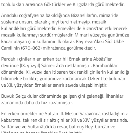
toplulukları arasında Göktürkler ve Kırgızlarda görülmektedir.
Anadolu coğrafyasına bakıldığında Bizanslılar’ın, mimaride
süsleme unsuru olarak çiniyi tercih etmeyip, mozaik
kullandıkları görülmektedir. Emevîler de Bizans’tan etkilenerek
mozaik kullanmayı sürdürmüşlerdir. Mimari yüzeyde günümüze
kadar ulaşan çini kullanımı ilk olarak Kayrevan’daki Sîdî Ukbe
Camii’nin (670-862) mihrabında görülmektedir.
Perdahlı çinilerin en erken tarihli örneklerine Abbâsîler
devrinde (IX. yüzyıl) Sâmerrâ’da rastlanmıştır. Karahanlılar
döneminde, XI. yüzyıldan itibaren tek renkli çinilerin kullanıldığı
bilinmekle birlikte, günümüze kadar ancak Özkent’te bulunan
ve XII. yüzyıldan örnekler sınırlı sayıda ulaşabilmiştir.
Büyük Selçuklular döneminde gelişen çini geleneği, İlhanlılar
zamanında daha da hız kazanmıştır.
En erken örneklerine Sultan III. Mesud Sarayı’nda rastladığımız
kabartma, tek renkli sır altı çiniler XII ve XIV. yüzyıllar arasında,
Sultâniye ve Sultanâbâd’da revaç bulmuş Rey, Cürcân ve