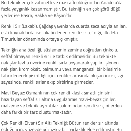
Bu teknikler çok zahmetli ve masraflı olduğundan Anadolu’da
fazla yaygınlık kazanmamıştır. Bu tekniğin en çok görüldüğü
yerler ise Basra, Rakka ve Kâşân’dır.
Renkli Sır (Lakabî): Çağdaş yayınlarda cuerda seca adıyla anılan,
eski kaynaklarda ise lakabî denen renkli sır tekniği, ilk defa
Timurlular döneminde ortaya çıkmıştır.
Tekniğin ana özelliği, süslemenin zemine doğrudan çinkolu,
şeffaf olmayan renkli sır ile tatbik edilmesidir. Bu teknikte
nakışlar levha üzerine renkli sırla boyanarak yapılır. İşlenen
nakışlar, krom oksit, balmumu veya manganezli bir bileşimle
tahrirlenerek pişirildiği için, renkler arasında oluşan ince çizgi
sayesinde, renkli sırlar akıp birbirine girmezler.
Mavi Beyaz: Osmanlı’nın çok renkli klasik sır atlı çinisini
hazırlayan şeffaf sır altına uygulanmış mavi-beyaz çiniler,
malzeme ve teknik ayrıntılar bakımından renkli sır çinilerden
daha farklı bir tarz oluşturmaktadır.
Çok Renkli (Elvan) Sır Altı Tekniği: Bütün renkler sır altında
olduğu için, yüzeyde pürüzsüz bir parlaklık elde edilmiştir. Bu