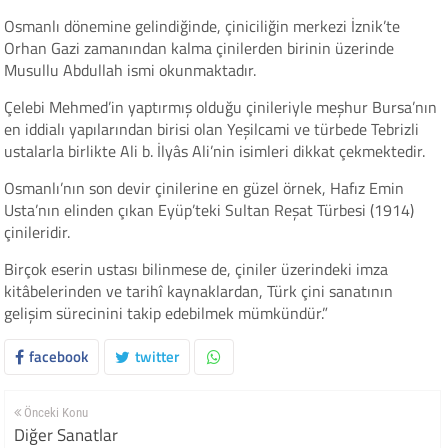
Osmanlı dönemine gelindiğinde, çiniciliğin merkezi İznik’te
Orhan Gazi zamanından kalma çinilerden birinin üzerinde
Musullu Abdullah ismi okunmaktadır.
Çelebi Mehmed’in yaptırmış olduğu çinileriyle meşhur Bursa’nın
en iddialı yapılarından birisi olan Yeşilcami ve türbede Tebrizli
ustalarla birlikte Ali b. İlyâs Ali’nin isimleri dikkat çekmektedir.
Osmanlı’nın son devir çinilerine en güzel örnek, Hafız Emin
Usta’nın elinden çıkan Eyüp’teki Sultan Reşat Türbesi (1914)
çinileridir.
Birçok eserin ustası bilinmese de, çiniler üzerindeki imza
kitâbelerinden ve tarihî kaynaklardan, Türk çini sanatının
gelişim sürecinini takip edebilmek mümkündür.”
facebook
twitter
Önceki Konu
Diğer Sanatlar