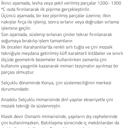
İkinci aşamada, levha veya şekil verilmiş parçalar 1200- 1300
ºC ısıda fırınlanarak ilk pişirme gerçekleştirilir.
Üçüncü aşamada, bir kez pişirilmiş parçalar üzerine, ilkin
nakışlar fırça ile işlenip, sonra sırlanır veya doğrudan sırlama
işlemine geçilir.
Son aşamada, süslenip sırlanan çiniler tekrar fırınlanarak
soğumaya bırakılıp işlem tamamlanır.
İlk önceleri Karahanlılar’da renkli sırlı tuğla ve çini mozaik
tekniğiyle meydana getirilmiş kûfî karakterli kitâbeler ve sınırlı
ölçüde geometrik bezemeler kullanılırken zamanla çini
kullanımı yaygınlık kazanarak mimari tezyinatın ayrılmaz bir
parçası olmuştur.
Selçuklu döneminde Konya, çini süslemeciliğinin merkezi
durumundadır.
Anadolu Selçuklu mimarisinde dinî yapılar ekseriyetle çini
mozaik tekniği ile süslenmiştir.
Klasik devir Osmanlı mimarisinde, yapıların dış cephelerinde
çini kullanılmazken, Batılılaşma sürecinde iç mekânlardan da