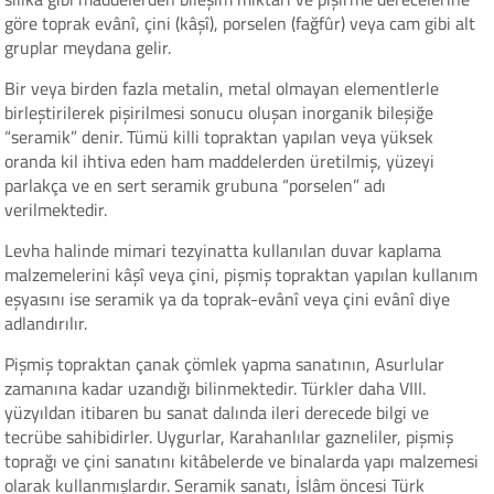
göre toprak evânî, çini (kâşî), porselen (fağfûr) veya cam gibi alt
gruplar meydana gelir.
Bir veya birden fazla metalin, metal olmayan elementlerle
birleştirilerek pişirilmesi sonucu oluşan inorganik bileşiğe
“seramik” denir. Tümü killi topraktan yapılan veya yüksek
oranda kil ihtiva eden ham maddelerden üretilmiş, yüzeyi
parlakça ve en sert seramik grubuna “porselen” adı
verilmektedir.
Levha halinde mimari tezyinatta kullanılan duvar kaplama
malzemelerini kâşî veya çini, pişmiş topraktan yapılan kullanım
eşyasını ise seramik ya da toprak-evânî veya çini evânî diye
adlandırılır.
Pişmiş topraktan çanak çömlek yapma sanatının, Asurlular
zamanına kadar uzandığı bilinmektedir. Türkler daha VIII.
yüzyıldan itibaren bu sanat dalında ileri derecede bilgi ve
tecrübe sahibidirler. Uygurlar, Karahanlılar gazneliler, pişmiş
toprağı ve çini sanatını kitâbelerde ve binalarda yapı malzemesi
olarak kullanmışlardır. Seramik sanatı, İslâm öncesi Türk