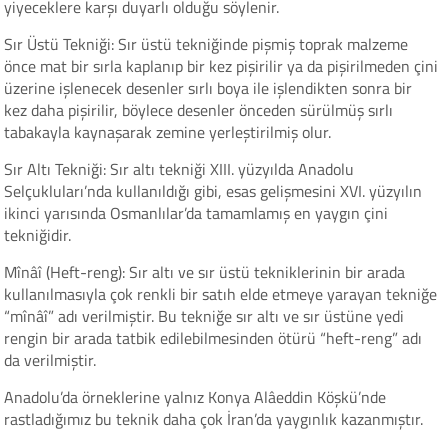
yiyeceklere karşı duyarlı olduğu söylenir.
Sır Üstü Tekniği: Sır üstü tekniğinde pişmiş toprak malzeme
önce mat bir sırla kaplanıp bir kez pişirilir ya da pişirilmeden çini
üzerine işlenecek desenler sırlı boya ile işlendikten sonra bir
kez daha pişirilir, böylece desenler önceden sürülmüş sırlı
tabakayla kaynaşarak zemine yerleştirilmiş olur.
Sır Altı Tekniği: Sır altı tekniği XIII. yüzyılda Anadolu
Selçukluları’nda kullanıldığı gibi, esas gelişmesini XVI. yüzyılın
ikinci yarısında Osmanlılar’da tamamlamış en yaygın çini
tekniğidir.
Mînâî (Heft-reng): Sır altı ve sır üstü tekniklerinin bir arada
kullanılmasıyla çok renkli bir satıh elde etmeye yarayan tekniğe
“mînâî” adı verilmiştir. Bu tekniğe sır altı ve sır üstüne yedi
rengin bir arada tatbik edilebilmesinden ötürü “heft-reng” adı
da verilmiştir.
Anadolu’da örneklerine yalnız Konya Alâeddin Köşkü’nde
rastladığımız bu teknik daha çok İran’da yaygınlık kazanmıştır.