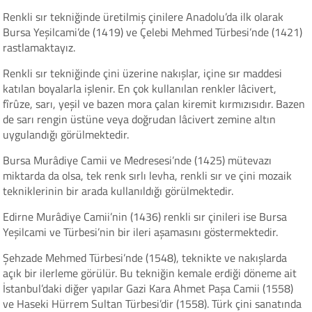
Renkli sır tekniğinde üretilmiş çinilere Anadolu’da ilk olarak
Bursa Yeşilcami’de (1419) ve Çelebi Mehmed Türbesi’nde (1421)
rastlamaktayız.
Renkli sır tekniğinde çini üzerine nakışlar, içine sır maddesi
katılan boyalarla işlenir. En çok kullanılan renkler lâcivert,
fîrûze, sarı, yeşil ve bazen mora çalan kiremit kırmızısıdır. Bazen
de sarı rengin üstüne veya doğrudan lâcivert zemine altın
uygulandığı görülmektedir.
Bursa Murâdiye Camii ve Medresesi’nde (1425) mütevazı
miktarda da olsa, tek renk sırlı levha, renkli sır ve çini mozaik
tekniklerinin bir arada kullanıldığı görülmektedir.
Edirne Murâdiye Camii’nin (1436) renkli sır çinileri ise Bursa
Yeşilcami ve Türbesi’nin bir ileri aşamasını göstermektedir.
Şehzade Mehmed Türbesi’nde (1548), teknikte ve nakışlarda
açık bir ilerleme görülür. Bu tekniğin kemale erdiği döneme ait
İstanbul’daki diğer yapılar Gazi Kara Ahmet Paşa Camii (1558)
ve Haseki Hürrem Sultan Türbesi’dir (1558). Türk çini sanatında